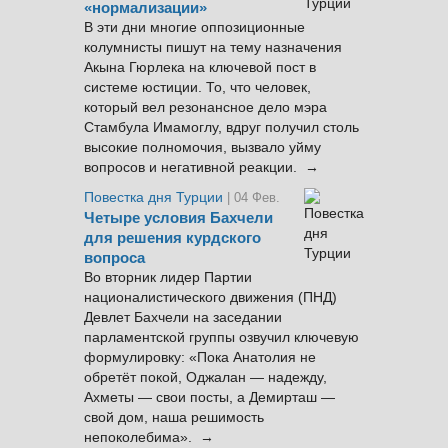
«нормализации»
В эти дни многие оппозиционные
колумнисты пишут на тему назначения
Акына Гюрлека на ключевой пост в
системе юстиции. То, что человек,
который вел резонансное дело мэра
Стамбула Имамоглу, вдруг получил столь
высокие полномочия, вызвало уйму
вопросов и негативной реакции. →
Повестка дня Турции
| 04 Фев.
Четыре условия Бахчели
для решения курдского
вопроса
Во вторник лидер Партии
националистического движения (ПНД)
Девлет Бахчели на заседании
парламентской группы озвучил ключевую
формулировку: «Пока Анатолия не
обретёт покой, Оджалан — надежду,
Ахметы — свои посты, а Демирташ —
свой дом, наша решимость
непоколебима». →