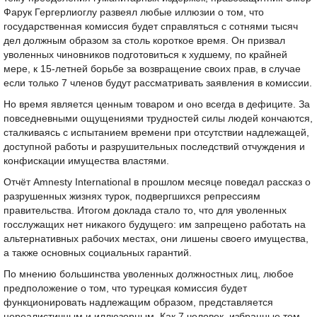
Фарук Гергерлиоглу развеял любые иллюзии о том, что
государственная комиссия будет справляться с сотнями тысяч
дел должным образом за столь короткое время. Он призвал
уволенных чиновников подготовиться к худшему, по крайней
мере, к 15-летней борьбе за возвращение своих прав, в случае
если только 7 членов будут рассматривать заявления в комиссии.
Но время является ценным товаром и оно всегда в дефиците. За
повседневными ощущениями трудностей силы людей кончаются,
сталкиваясь с испытанием времени при отсутствии надлежащей,
доступной работы и разрушительных последствий отчуждения и
конфискации имущества властями.
Отчёт Amnesty International в прошлом месяце поведал рассказ о
разрушенных жизнях турок, подвергшихся репрессиям
правительства. Итогом доклада стало то, что для уволенных
госслужащих нет никакого будущего: им запрещено работать на
альтернативных рабочих местах, они лишены своего имущества,
а также основных социальных гарантий.
По мнению большинства уволенных должностных лиц, любое
предположение о том, что турецкая комиссия будет
функционировать надлежащим образом, представляется
нереалистичным и иллюзорным. Как 7 человек, избранные тем