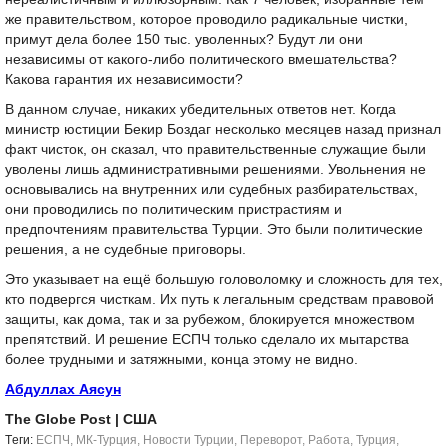
же правительством, которое проводило радикальные чистки,
примут дела более 150 тыс. уволенных? Будут ли они
независимы от какого-либо политического вмешательства?
Какова гарантия их независимости?
В данном случае, никаких убедительных ответов нет. Когда
министр юстиции Бекир Боздаг несколько месяцев назад признал
факт чисток, он сказал, что правительственные служащие были
уволены лишь административными решениями. Увольнения не
основывались на внутренних или судебных разбирательствах,
они проводились по политическим пристрастиям и
предпочтениям правительства Турции. Это были политические
решения, а не судебные приговоры.
Это указывает на ещё большую головоломку и сложность для тех,
кто подвергся чисткам. Их путь к легальным средствам правовой
защиты, как дома, так и за рубежом, блокируется множеством
препятствий. И решение ЕСПЧ только сделало их мытарства
более трудными и затяжными, конца этому не видно.
Абдуллах Аясун
The Globe Post
| США
Tеги:
ЕСПЧ
,
МК-Турция
,
Новости Турции
,
Переворот
,
Работа
,
Турция
,