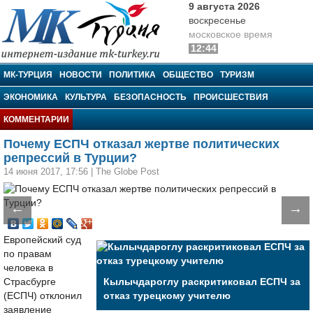
9 августа 2026
воскресенье
московское время
12:44
МК-Турция
МК-ТУРЦИЯ
НОВОСТИ
ПОЛИТИКА
ОБЩЕСТВО
ТУРИЗМ
ЭКОНОМИКА
КУЛЬТУРА
БЕЗОПАСНОСТЬ
ПРОИСШЕСТВИЯ
КОММЕНТАРИИ
Почему ЕСПЧ отказал жертве политических
репрессий в Турции?
14 июня 2017, 17:56
|
The Globe Post
←
→
Европейский суд
по правам
человека в
Страсбурге
Кылычдароглу раскритиковал ЕСПЧ за
(ЕСПЧ) отклонил
отказ турецкому учителю
заявление