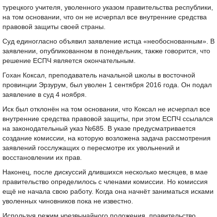
турецкого учителя, уволенного указом правительства республики,
на том основании, что он не исчерпал все внутренние средства
правовой защиты своей страны.
Суд единогласно объявил заявление истца «необоснованным». В
заявлении, опубликованном в понедельник, также говорится, что
решение ЕСПЧ является окончательным.
Гохан Коксал, преподаватель начальной школы в восточной
провинции Эрзурум, был уволен 1 сентября 2016 года. Он подал
заявление в суд 4 ноября.
Иск был отклонён на том основании, что Коксал не исчерпал все
внутренние средства правовой защиты, при этом ЕСПЧ ссылался
на законодательный указ №685. В указе предусматривается
создание комиссии, на которую возложена задача рассмотрения
заявлений госслужащих о пересмотре их увольнений и
восстановлении их прав.
Наконец, после дискуссий длившихся несколько месяцев, в мае
правительство определилось с членами комиссии. Но комиссия
ещё не начала свою работу. Когда она начнёт заниматься исками
уволенных чиновников пока не известно.
Используя режим чрезвычайного положения, правительство