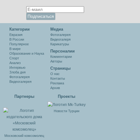
Категории
Медиа
Евразия
Фотогалерея
В России
Видеогалеря
Популярное
Карикатуры
В мире
Персоналии
Образование и Наука
Комментарии
Спорт
Авторы
Анализ
Интервью
Cтраницы
Злоба дня
О нас
Фотогалерея
Контакты
Видеогалерея
Реклама
Архив
Партнеры
Проекты
Новости Турции
Московский комсомолец