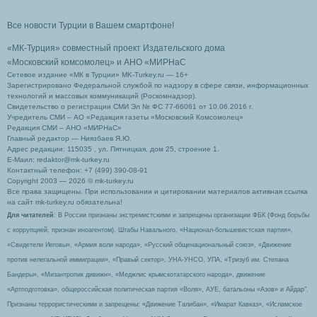
Все новости Турции в Вашем смартфоне!
«МК-Турция» совместный проект Издательского дома
«Московский комсомолец»
и АНО «МИРНаС
Сетевое издание «МК в Турции» MK-Turkey.ru — 16+
Зарегистрировано Федеральной службой по надзору в сфере связи, информационных
технологий и массовых коммуникаций (Роскомнадзор).
Свидетельство о регистрации СМИ Эл № ФС 77-66061 от 10.06.2016 г.
Учредитель СМИ – АО «Редакция газеты «Московский Комсомолец»
Редакция СМИ – АНО «МИРНаС»
Главный редактор — Ниязбаев Я.Ю.
Адрес редакции: 115035 , ул. Пятницкая, дом 25, строение 1.
Е-Маил: redaktor@mk-turkey.ru
Контактный телефон: +7 (499) 390-08-91
Copyright 2003 — 2026 © mk-turkey.ru
Все права защищены. При использовании и цитировании материалов активная ссылка
на сайт mk-turkey.ru обязательна!
Для читателей
: В России признаны экстремистскими и запрещены организации ФБК (Фонд борьбы
с коррупцией, признан иноагентом), Штабы Навального, «Национал-большевистская партия»,
«Свидетели Иеговы», «Армия воли народа», «Русский общенациональный союз», «Движение
против нелегальной иммиграции», «Правый сектор», УНА-УНСО, УПА, «Тризуб им. Степана
Бандеры», «Мизантропик дивижн», «Меджлис крымскотатарского народа», движение
«Артподготовка», общероссийская политическая партия «Воля», АУЕ, батальоны «Азов» и Айдар″.
Признаны террористическими и запрещены: «Движение Талибан», «Имарат Кавказ», «Исламское