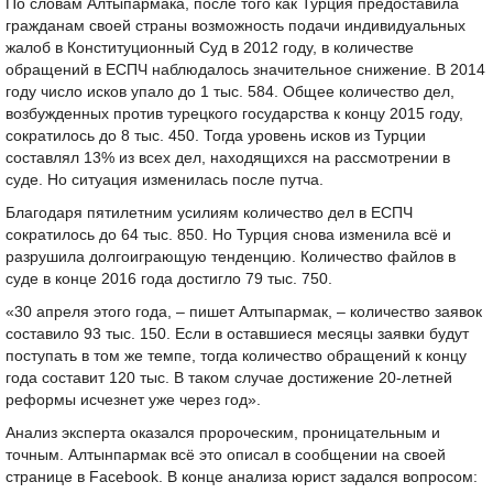
По словам Алтыпармака, после того как Турция предоставила
гражданам своей страны возможность подачи индивидуальных
жалоб в Конституционный Суд в 2012 году, в количестве
обращений в ЕСПЧ наблюдалось значительное снижение. В 2014
году число исков упало до 1 тыс. 584. Общее количество дел,
возбужденных против турецкого государства к концу 2015 году,
сократилось до 8 тыс. 450. Тогда уровень исков из Турции
составлял 13% из всех дел, находящихся на рассмотрении в
суде. Но ситуация изменилась после путча.
Благодаря пятилетним усилиям количество дел в ЕСПЧ
сократилось до 64 тыс. 850. Но Турция снова изменила всё и
разрушила долгоиграющую тенденцию. Количество файлов в
суде в конце 2016 года достигло 79 тыс. 750.
«30 апреля этого года, – пишет Алтыпармак, – количество заявок
составило 93 тыс. 150. Если в оставшиеся месяцы заявки будут
поступать в том же темпе, тогда количество обращений к концу
года составит 120 тыс. В таком случае достижение 20-летней
реформы исчезнет уже через год».
Анализ эксперта оказался пророческим, проницательным и
точным. Алтынпармак всё это описал в сообщении на своей
странице в Facebook. В конце анализа юрист задался вопросом: