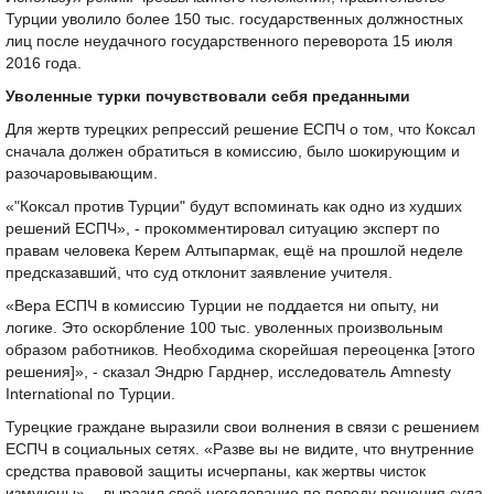
Турции уволило более 150 тыс. государственных должностных
лиц после неудачного государственного переворота 15 июля
2016 года.
Уволенные турки почувствовали себя преданными
Для жертв турецких репрессий решение ЕСПЧ о том, что Коксал
сначала должен обратиться в комиссию, было шокирующим и
разочаровывающим.
«"Коксал против Турции" будут вспоминать как одно из худших
решений ЕСПЧ», - прокомментировал ситуацию эксперт по
правам человека Керем Алтыпармак, ещё на прошлой неделе
предсказавший, что суд отклонит заявление учителя.
«Вера ЕСПЧ в комиссию Турции не поддается ни опыту, ни
логике. Это оскорбление 100 тыс. уволенных произвольным
образом работников. Необходима скорейшая переоценка [этого
решения]», - сказал Эндрю Гарднер, исследователь Amnesty
International по Турции.
Турецкие граждане выразили свои волнения в связи с решением
ЕСПЧ в социальных сетях. «Разве вы не видите, что внутренние
средства правовой защиты исчерпаны, как жертвы чисток
измучены», - выразил своё негодование по поводу решения суда