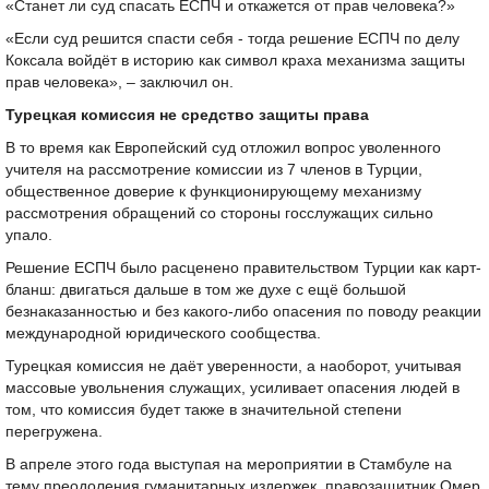
«Станет ли суд спасать ЕСПЧ и откажется от прав человека?»
«Если суд решится спасти себя - тогда решение ЕСПЧ по делу
Коксала войдёт в историю как символ краха механизма защиты
прав человека», – заключил он.
Турецкая комиссия не средство защиты права
В то время как Европейский суд отложил вопрос уволенного
учителя на рассмотрение комиссии из 7 членов в Турции,
общественное доверие к функционирующему механизму
рассмотрения обращений со стороны госслужащих сильно
упало.
Решение ЕСПЧ было расценено правительством Турции как карт-
бланш: двигаться дальше в том же духе с ещё большой
безнаказанностью и без какого-либо опасения по поводу реакции
международной юридического сообщества.
Турецкая комиссия не даёт уверенности, а наоборот, учитывая
массовые увольнения служащих, усиливает опасения людей в
том, что комиссия будет также в значительной степени
перегружена.
В апреле этого года выступая на мероприятии в Стамбуле на
тему преодоления гуманитарных издержек, правозащитник Омер