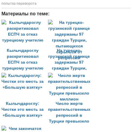
попытка переворота
Материалы по теме:
Кылычдароглу
На турецко-
раскритиковал
грузинской границе
ЕСПЧ за отказ
задержаны 97
турецкому учителю
граждан Турции,
пытающихся
скрыться от
репрессий
Кылычдароглу:
Число жертв
Чистки это месть за
правительственных
«Большую взятку»
репрессий в
Турции превысило
миллион