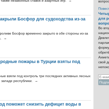
 также незаконных ставок и азартных игр. →
вопро
Повес
Четыр
закрыли Босфор для судоходства из-за
для р
вопро
Во вто
нацио
проливе Босфор временно закрыто в обе стороны из-за
Девлет
а. →
парла
форму
обрет
Ахмет
иродные пожары в Турции взяты под
свой 
непок
ные взяли под контроль три последних активных лесных
и западе республики. →
од поможет снизить дефицит воды в