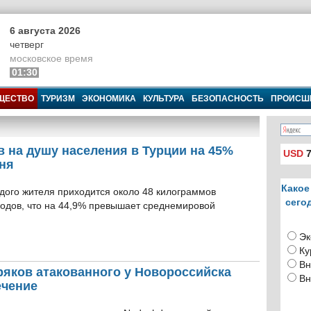
6 августа 2026
четверг
московское время
01:30
ЩЕСТВО
ТУРИЗМ
ЭКОНОМИКА
КУЛЬТУРА
БЕЗОПАСНОСТЬ
ПРОИСШ
 на душу населения в Турции на 45%
USD
7
ня
Какое
ждого жителя приходится около 48 килограммов
сего
ходов, что на 44,9% превышает среднемировой
Эк
Ку
Вн
ряков атакованного у Новороссийска
Вн
ечение