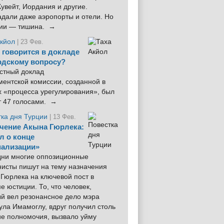
увейт, Иордания и другие.
дали даже аэропорты и отели. Но
ции — тишина. →
Акйол
| 23 Фев.
 говорится в докладе
рдскому вопросу?
стный доклад
ентской комиссии, созданной в
х «процесса урегулирования», был
т 47 голосами. →
тка дня Турции
| 13 Фев.
чение Акына Гюрлека:
л о конце
ализации»
 дни многие оппозиционные
нисты пишут на тему назначения
Гюрлека на ключевой пост в
е юстиции. То, что человек,
ый вел резонансное дело мэра
ла Имамоглу, вдруг получил столь
ие полномочия, вызвало уйму