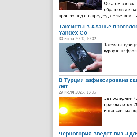
Об этом заявил
обращении к на
прошло под его председательством.
Таксисты в Аланье проголо
Yandex Go
30 июля 2026, 10:02
Таксисты турец
курорте цифров
В Турции зафиксирована са
лет
29 июля 2026, 13:06
За последние 75
причем летом 2
интенсивные пе
Черногория введет визы дл