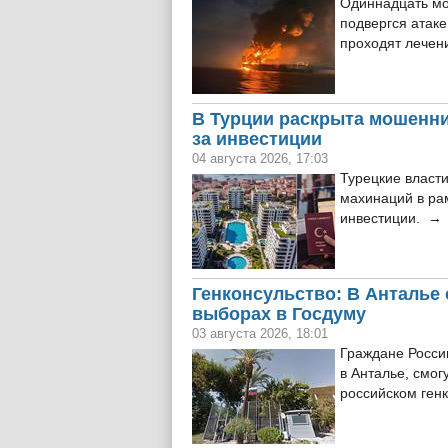
Одиннадцать мо
подвергся атаке
проходят лечен
В Турции раскрыта мошенни
за инвестиции
04 августа 2026, 17:03
Турецкие власт
махинаций в ра
инвестиции. →
Генконсульство: В Анталье 
выборах в Госдуму
03 августа 2026, 18:01
Граждане Росси
в Анталье, смог
российском ген