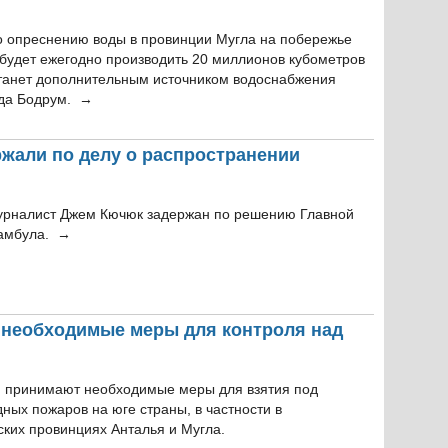
о опреснению воды в провинции Мугла на побережье
 будет ежегодно производить 20 миллионов кубометров
станет дополнительным источником водоснабжения
ода Бодрум. →
ржали по делу о распространении
урналист Джем Кючюк задержан по решению Главной
тамбула. →
 необходимые меры для контроля над
и принимают необходимые меры для взятия под
ных пожаров на юге страны, в частности в
ких провинциях Анталья и Мугла.