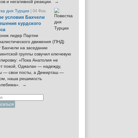
сов и негативной реакции. →
тка дня Турции
| 04 Фев.
е условия Бахчели
ешения курдского
са
рник лидер Партии
налистического движения (ПНД)
 Бахчели на заседании
ментской группы озвучил ключевую
лировку: «Пока Анатолия не
ёт покой, Оджалан — надежду,
ы — свои посты, а Демирташ —
дом, наша решимость
олебима». →