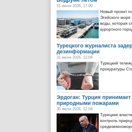
Бодруме летом
31 июля 2026, 17:09
Новый проект п
Эгейского моря
воды, которая 
курортного гор
Турецкого журналиста заде
дезинформации
31 июля 2026, 12:04
Турецкий тележ
прокуратуры С
Эрдоган: Турция принимает
природными пожарами
30 июля 2026, 12:04
Турецкие власт
контроль природ
средиземноморс