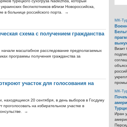
ряков турецкого сухогруза Nadezhda, который
 украинских беспилотников вблизи Новороссийска,
ие в больнице российского порта. →
МК-Ту
Военн
Бельг
ческая схема с получением гражданства
прагм
выну
Визит
и начали масштабное расследование предполагаемых
подпи
мках программы получения гражданства за
согла
объяс
росси
укреп
откроют участок для голосования на
промы
МК-Ту
Почем
и, находящиеся 20 сентября, в день выборов в Госдуму
амери
ут проголосовать на избирательном участке в
Турци
консульстве. →
Иран у
америк
Персид