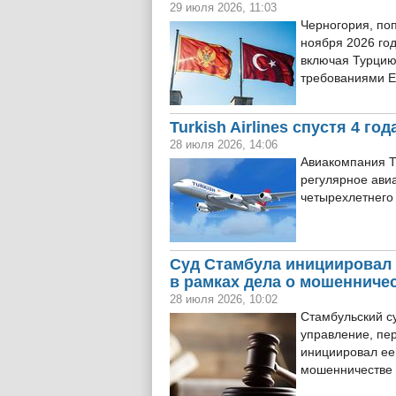
29 июля 2026, 11:03
Черногория, поп
ноября 2026 год
включая Турцию,
требованиями Е
Turkish Airlines спустя 4 г
28 июля 2026, 14:06
Авиакомпания Tu
регулярное ави
четырехлетнего
Суд Стамбула инициировал
в рамках дела о мошенниче
28 июля 2026, 10:02
Стамбульский с
управление, пе
инициировал ее 
мошенничестве 