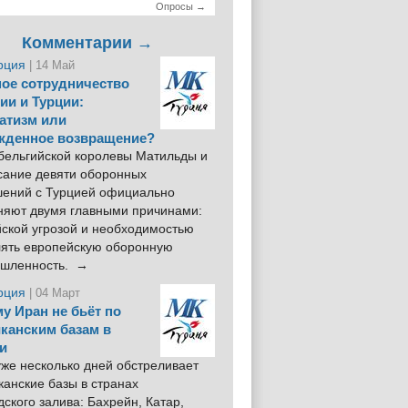
Опросы →
Комментарии →
рция
| 14 Май
ое сотрудничество
ии и Турции:
атизм или
жденное возвращение?
 бельгийской королевы Матильды и
сание девяти оборонных
шений с Турцией официально
няют двумя главными причинами:
йской угрозой и необходимостью
лять европейскую оборонную
шленность. →
рция
| 04 Март
у Иран не бьёт по
канским базам в
и
же несколько дней обстреливает
анские базы в странах
ского залива: Бахрейн, Катар,