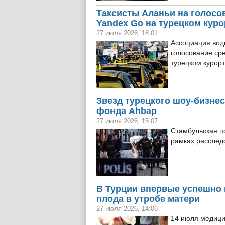
Таксисты Аланьи на голосо
Yandex Go на турецком куро
27 июля 2026, 18:01
Ассоциация вод
голосование ср
турецком курорт
Звезд турецкого шоу-бизнес
фонда Ahbap
27 июля 2026, 15:07
Стамбульская п
рамках расслед
В Турции впервые успешно 
плода в утробе матери
27 июля 2026, 14:06
14 июля медици