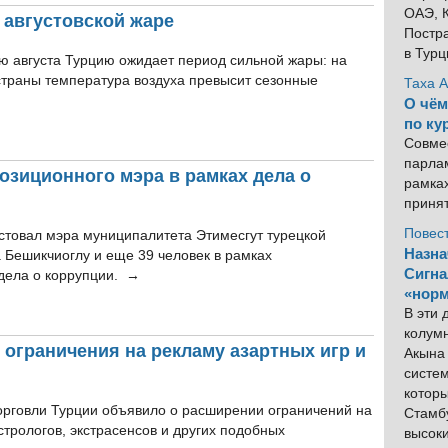
ОАЭ, К
 августовской жаре
Постра
в Тур
ю августа Турцию ожидает период сильной жары: на
страны температура воздуха превысит сезонные
Таха 
О чём
по ку
Совме
парлам
озиционного мэра в рамках дела о
рамка
приня
Повес
стовал мэра муниципалитета Этимесгут турецкой
Назна
 Бешикчиоглу и еще 39 человек в рамках
Сигна
дела о коррупции. →
«норм
В эти
колум
 ограничения на рекламу азартных игр и
Акына 
систем
котор
орговли Турции объявило о расширении ограничений на
Стамбу
стрологов, экстрасенсов и других подобных
высок