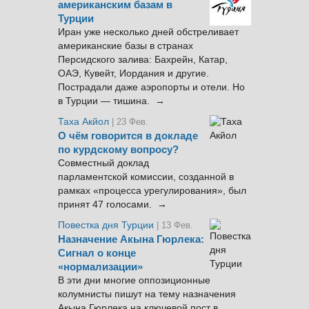
американским базам в
Турции
Иран уже несколько дней обстреливает
американские базы в странах
Персидского залива: Бахрейн, Катар,
ОАЭ, Кувейт, Иордания и другие.
Пострадали даже аэропорты и отели. Но
в Турции — тишина. →
Таха Акйол
| 23 Фев.
О чём говорится в докладе
по курдскому вопросу?
Совместный доклад
парламентской комиссии, созданной в
рамках «процесса урегулирования», был
принят 47 голосами. →
Повестка дня Турции
| 13 Фев.
Назначение Акына Гюрлека:
Сигнал о конце
«нормализации»
В эти дни многие оппозиционные
колумнисты пишут на тему назначения
Акына Гюрлека на ключевой пост в