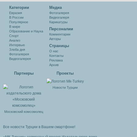
Категории
Медиа
Евразия
Фотогалерея
В России
Видеогалеря
Популярное
Карикатуры
В мире
Персоналии
Образование и Наука
Комментарии
Спорт
Авторы
Анализ
Интервью
Cтраницы
Злоба дня
О нас
Фотогалерея
Контакты
Видеогалерея
Реклама
Архив
Партнеры
Проекты
Новости Турции
Московский комсомолец
Все новости Турции в Вашем смартфоне!
«МК-Турция» совместный проект Издательского дома