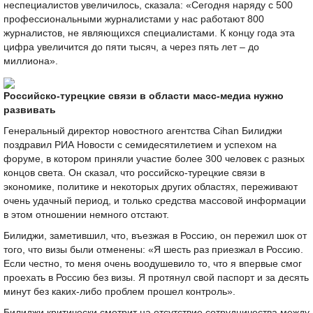
неспециалистов увеличилось, сказала: «Сегодня наряду с 500
профессиональными журналистами у нас работают 800
журналистов, не являющихся специалистами. К концу года эта
цифра увеличится до пяти тысяч, а через пять лет – до
миллиона».
Российско-турецкие связи в области масс-медиа нужно
развивать
Генеральный директор новостного агентства Cihan Билиджи
поздравил РИА Новости с семидесятилетием и успехом на
форуме, в котором приняли участие более 300 человек с разных
концов света. Он сказал, что российско-турецкие связи в
экономике, политике и некоторых других областях, переживают
очень удачный период, и только средства массовой информации
в этом отношении немного отстают.
Билиджи, заметившил, что, въезжая в Россию, он пережил шок от
того, что визы были отменены: «Я шесть раз приезжал в Россию.
Если честно, то меня очень воодушевило то, что я впервые смог
проехать в Россию без визы. Я протянул свой паспорт и за десять
минут без каких-либо проблем прошел контроль».
Билиджи критически смотрит на отсутствие сотрудничества между