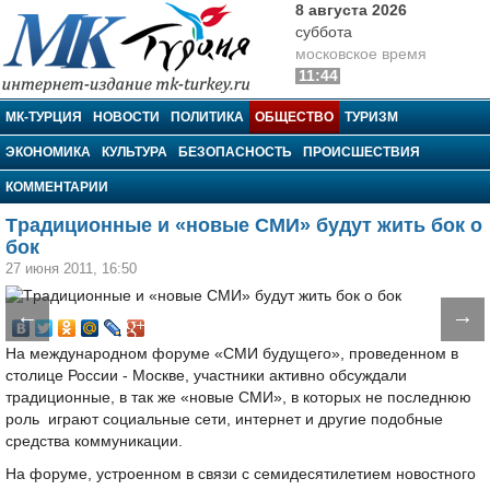
8 августа 2026
суббота
московское время
11:44
МК-Турция
МК-ТУРЦИЯ
НОВОСТИ
ПОЛИТИКА
ОБЩЕСТВО
ТУРИЗМ
ЭКОНОМИКА
КУЛЬТУРА
БЕЗОПАСНОСТЬ
ПРОИСШЕСТВИЯ
КОММЕНТАРИИ
Tрадиционные и «новые СМИ» будут жить бок о
бок
27 июня 2011, 16:50
←
→
На международном форуме «СМИ будущего», проведенном в
столице России - Москве, участники активно обсуждали
традиционные, в так же «новые СМИ», в которых не последнюю
роль играют социальные сети, интернет и другие подобные
средства коммуникации.
На форуме, устроенном в связи с семидесятилетием новостного