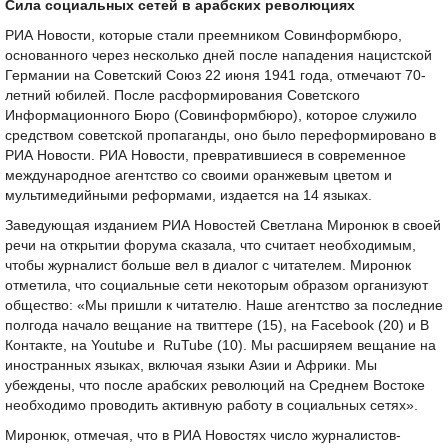
Сила социальных сетей в арабских революциях
РИА Новости, которые стали преемником Совинформбюро,
основанного через несколько дней после нападения нацистской
Германии на Советский Союз 22 июня 1941 года, отмечают 70-
летний юбилей. После расформирования Советского
Информационного Бюро (Совинформбюро), которое служило
средством советской пропаганды, оно было переформировано в
РИА Новости. РИА Новости, превратившиеся в современное
международное агентство со своими оранжевым цветом и
мультимедийными реформами, издается на 14 языках.
Заведующая изданием РИА Новостей Светлана Миронюк в своей
речи на открытии форума сказала, что считает необходимым,
чтобы журналист больше вел в диалог с читателем. Миронюк
отметила, что социальные сети некоторым образом организуют
общество: «Мы пришли к читателю. Наше агентство за последние
полгода начало вещание на твиттере (15), на Facebook (20) и В
Контакте, на Youtube и RuTube (10). Мы расширяем вещание на
иностранных языках, включая языки Азии и Африки. Мы
убеждены, что после арабских революций на Среднем Востоке
необходимо проводить активную работу в социальных сетях».
Миронюк, отмечая, что в РИА Новостях число журналистов-