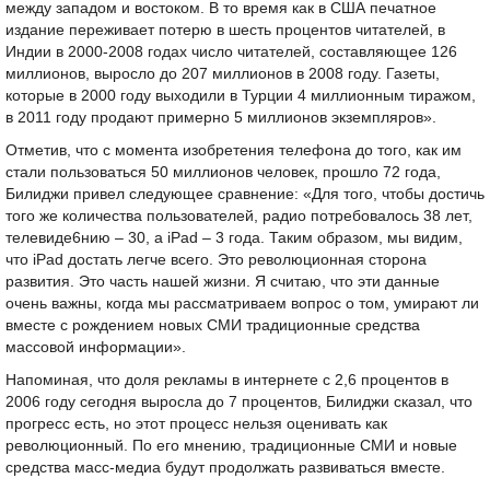
между западом и востоком. В то время как в США печатное
издание переживает потерю в шесть процентов читателей, в
Индии в 2000-2008 годах число читателей, составляющее 126
миллионов, выросло до 207 миллионов в 2008 году. Газеты,
которые в 2000 году выходили в Турции 4 миллионным тиражом,
в 2011 году продают примерно 5 миллионов экземпляров».
Отметив, что с момента изобретения телефона до того, как им
стали пользоваться 50 миллионов человек, прошло 72 года,
Билиджи привел следующее сравнение: «Для того, чтобы достичь
того же количества пользователей, радио потребовалось 38 лет,
телевиде6нию – 30, а iРad – 3 года. Таким образом, мы видим,
что iРad достать легче всего. Это революционная сторона
развития. Это часть нашей жизни. Я считаю, что эти данные
очень важны, когда мы рассматриваем вопрос о том, умирают ли
вместе с рождением новых СМИ традиционные средства
массовой информации».
Напоминая, что доля рекламы в интернете с 2,6 процентов в
2006 году сегодня выросла до 7 процентов, Билиджи сказал, что
прогресс есть, но этот процесс нельзя оценивать как
революционный. По его мнению, традиционные СМИ и новые
средства масс-медиа будут продолжать развиваться вместе.