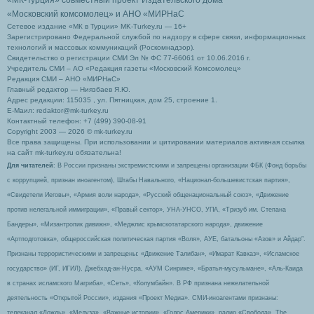
«Московский комсомолец»
и АНО «МИРНаС
Сетевое издание «МК в Турции» MK-Turkey.ru — 16+
Зарегистрировано Федеральной службой по надзору в сфере связи, информационных
технологий и массовых коммуникаций (Роскомнадзор).
Свидетельство о регистрации СМИ Эл № ФС 77-66061 от 10.06.2016 г.
Учредитель СМИ – АО «Редакция газеты «Московский Комсомолец»
Редакция СМИ – АНО «МИРНаС»
Главный редактор — Ниязбаев Я.Ю.
Адрес редакции: 115035 , ул. Пятницкая, дом 25, строение 1.
Е-Маил: redaktor@mk-turkey.ru
Контактный телефон: +7 (499) 390-08-91
Copyright 2003 — 2026 © mk-turkey.ru
Все права защищены. При использовании и цитировании материалов активная ссылка
на сайт mk-turkey.ru обязательна!
Для читателей
: В России признаны экстремистскими и запрещены организации ФБК (Фонд борьбы
с коррупцией, признан иноагентом), Штабы Навального, «Национал-большевистская партия»,
«Свидетели Иеговы», «Армия воли народа», «Русский общенациональный союз», «Движение
против нелегальной иммиграции», «Правый сектор», УНА-УНСО, УПА, «Тризуб им. Степана
Бандеры», «Мизантропик дивижн», «Меджлис крымскотатарского народа», движение
«Артподготовка», общероссийская политическая партия «Воля», АУЕ, батальоны «Азов» и Айдар″.
Признаны террористическими и запрещены: «Движение Талибан», «Имарат Кавказ», «Исламское
государство» (ИГ, ИГИЛ), Джебхад-ан-Нусра, «АУМ Синрике», «Братья-мусульмане», «Аль-Каида
в странах исламского Магриба», «Сеть», «Колумбайн». В РФ признана нежелательной
деятельность «Открытой России», издания «Проект Медиа». СМИ-иноагентами признаны:
телеканал «Дождь», «Медуза», «Важные истории», «Голос Америки», радио «Свобода», The