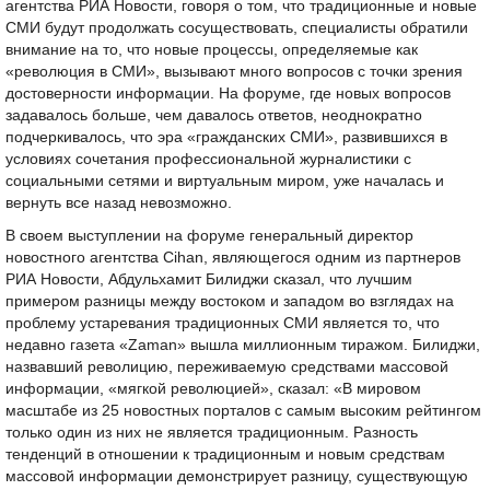
агентства РИА Новости, говоря о том, что традиционные и новые
СМИ будут продолжать сосуществовать, специалисты обратили
внимание на то, что новые процессы, определяемые как
«революция в СМИ», вызывают много вопросов с точки зрения
достоверности информации. На форуме, где новых вопросов
задавалось больше, чем давалось ответов, неоднократно
подчеркивалось, что эра «гражданских СМИ», развившихся в
условиях сочетания профессиональной журналистики с
социальными сетями и виртуальным миром, уже началась и
вернуть все назад невозможно.
В своем выступлении на форуме генеральный директор
новостного агентства Cihan, являющегося одним из партнеров
РИА Новости, Абдульхамит Билиджи сказал, что лучшим
примером разницы между востоком и западом во взглядах на
проблему устаревания традиционных СМИ является то, что
недавно газета «Zaman» вышла миллионным тиражом. Билиджи,
назвавший револицию, переживаемую средствами массовой
информации, «мягкой революцией», сказал: «В мировом
масштабе из 25 новостных порталов с самым высоким рейтингом
только один из них не является традиционным. Разность
тенденций в отношении к традиционным и новым средствам
массовой информации демонстрирует разницу, существующую