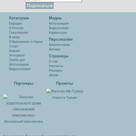
Категории
Медиа
Евразия
Фотогалерея
В России
Видеогалеря
Популярное
Карикатуры
В мире
Персоналии
Образование и Наука
Комментарии
Спорт
Авторы
Анализ
Интервью
Cтраницы
Злоба дня
О нас
Фотогалерея
Контакты
Видеогалерея
Реклама
Архив
Партнеры
Проекты
Новости Турции
Московский комсомолец