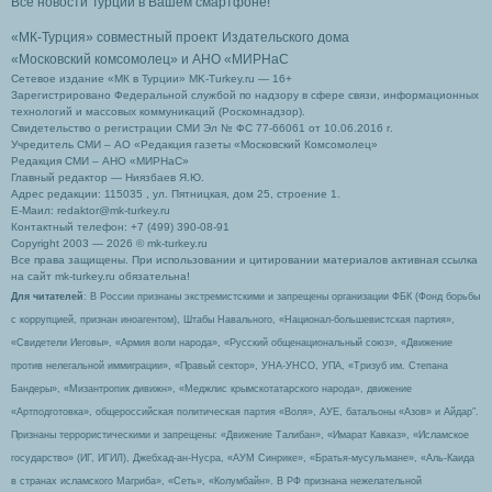
Все новости Турции в Вашем смартфоне!
«МК-Турция» совместный проект Издательского дома
«Московский комсомолец»
и АНО «МИРНаС
Сетевое издание «МК в Турции» MK-Turkey.ru — 16+
Зарегистрировано Федеральной службой по надзору в сфере связи, информационных
технологий и массовых коммуникаций (Роскомнадзор).
Свидетельство о регистрации СМИ Эл № ФС 77-66061 от 10.06.2016 г.
Учредитель СМИ – АО «Редакция газеты «Московский Комсомолец»
Редакция СМИ – АНО «МИРНаС»
Главный редактор — Ниязбаев Я.Ю.
Адрес редакции: 115035 , ул. Пятницкая, дом 25, строение 1.
Е-Маил: redaktor@mk-turkey.ru
Контактный телефон: +7 (499) 390-08-91
Copyright 2003 — 2026 © mk-turkey.ru
Все права защищены. При использовании и цитировании материалов активная ссылка
на сайт mk-turkey.ru обязательна!
Для читателей
: В России признаны экстремистскими и запрещены организации ФБК (Фонд борьбы
с коррупцией, признан иноагентом), Штабы Навального, «Национал-большевистская партия»,
«Свидетели Иеговы», «Армия воли народа», «Русский общенациональный союз», «Движение
против нелегальной иммиграции», «Правый сектор», УНА-УНСО, УПА, «Тризуб им. Степана
Бандеры», «Мизантропик дивижн», «Меджлис крымскотатарского народа», движение
«Артподготовка», общероссийская политическая партия «Воля», АУЕ, батальоны «Азов» и Айдар″.
Признаны террористическими и запрещены: «Движение Талибан», «Имарат Кавказ», «Исламское
государство» (ИГ, ИГИЛ), Джебхад-ан-Нусра, «АУМ Синрике», «Братья-мусульмане», «Аль-Каида
в странах исламского Магриба», «Сеть», «Колумбайн». В РФ признана нежелательной