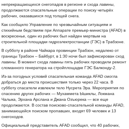
непрекращающихся снегопадов в регионе и схода лавины,
продолжаются спасательные операции по поиску четырёх
рабочих, оказавшихся под толщей снега.
Как сообщило Управление по чрезвычайным ситуациям и
стихийным бедствиям при Аппарате премьер-министра (AFAD) в
воскресенье, один из рабочих был найден мертвым на
строительной площадки гидроэлектростанции (ГЭС) в Трабзоне.
В субботу в районе Чайкара провинции Трабзон, недалеко от
границы Трабзон – Байбурт, в 1:30 ночи был зафиксирован сход
лавины. В момент схода лавины пять рабочих проводили ремонт
сломанного генератора на стройплощадке ГЭС Балконду-2.
Из-за погодных условий спасательная команда AFAD смогла
добраться до места происшествия только через 22 часа. В
субботу спасатели извлекли тело Нусрета Эра. Мероприятия по
спасению других рабочих — Мухаммета Ышиклы, Локмана
Чалыка, Эрхана Арслана и Джана Озъюрека — все еще
продолжаются. В состав поисково-спасательной команды AFAD,
занимающейся поиском пропавших, входят 69 человек и 13
снегоходов.
Официальный представитель AFAD сообщил, что 40 рабочих,