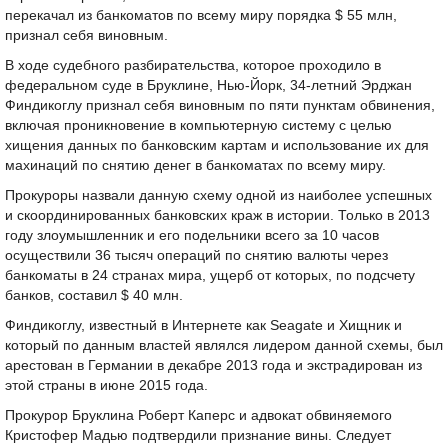
перекачал из банкоматов по всему миру порядка $ 55 млн,
признал себя виновным.
В ходе судебного разбирательства, которое проходило в
федеральном суде в Бруклине, Нью-Йорк, 34-летний Эрджан
Финдикоглу признал себя виновным по пяти пунктам обвинения,
включая проникновение в компьютерную систему с целью
хищения данных по банковским картам и использование их для
махинаций по снятию денег в банкоматах по всему миру.
Прокуроры назвали данную схему одной из наиболее успешных
и скоординированных банковских краж в истории. Только в 2013
году злоумышленник и его подельники всего за 10 часов
осуществили 36 тысяч операций по снятию валюты через
банкоматы в 24 странах мира, ущерб от которых, по подсчету
банков, составил $ 40 млн.
Финдикоглу, известный в Интернете как Seagate и Хищник и
который по данным властей являлся лидером данной схемы, был
арестован в Германии в декабре 2013 года и экстрадирован из
этой страны в июне 2015 года.
Прокурор Бруклина Роберт Каперс и адвокат обвиняемого
Кристофер Мадью подтвердили признание вины. Следует