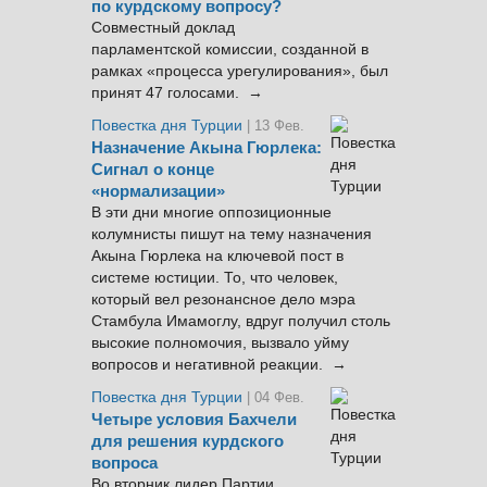
по курдскому вопросу?
Совместный доклад
парламентской комиссии, созданной в
рамках «процесса урегулирования», был
принят 47 голосами. →
Повестка дня Турции
| 13 Фев.
Назначение Акына Гюрлека:
Сигнал о конце
«нормализации»
В эти дни многие оппозиционные
колумнисты пишут на тему назначения
Акына Гюрлека на ключевой пост в
системе юстиции. То, что человек,
который вел резонансное дело мэра
Стамбула Имамоглу, вдруг получил столь
высокие полномочия, вызвало уйму
вопросов и негативной реакции. →
Повестка дня Турции
| 04 Фев.
Четыре условия Бахчели
для решения курдского
вопроса
Во вторник лидер Партии