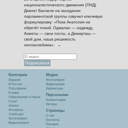
националистического движения (ПНД)
Девлет Бахчели на заседании
парламентской группы озвучил ключевую
формулировку: «Пока Анатолия не
обретёт покой, Оджалан — надежду,
Ахметы — свои посты, а Демирташ —
свой дом, наша решимость
непоколебима». →
Категории
Медиа
Евразия
Фотогалерея
В России
Видеогалеря
Популярное
Карикатуры
В мире
Персоналии
Образование и Наука
Комментарии
Спорт
Авторы
Анализ
Интервью
Cтраницы
Злоба дня
О нас
Фотогалерея
Контакты
Видеогалерея
Реклама