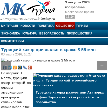
9 августа 2026
воскресенье
московское время
13:04
МК-Турция
МК-ТУРЦИЯ
НОВОСТИ
ПОЛИТИКА
ОБЩЕСТВО
ТУРИЗМ
ЭКОНОМИКА
КУЛЬТУРА
БЕЗОПАСНОСТЬ
ПРОИСШЕСТВИЯ
КОММЕНТАРИИ
Турецкий хакер признался в краже $ 55 млн
03 марта 2016, 10:27
←
→
Во вторник, 1
марта, турецкий
хакер, который, по
словам
американских
Турецкие хакеры разместили Ататюрка
прокуроров,
и флаг Турции на сайте российского
спланировав
посольства
серию кибер-атак,