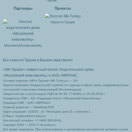
Архив
Партнеры
Проекты
Новости Турции
Московский комсомолец
Все новости Турции в Вашем смартфоне!
«МК-Турция» совместный проект Издательского дома
«Московский комсомолец»
и АНО «МИРНаС
Сетевое издание «МК в Турции» MK-Turkey.ru — 16+
Зарегистрировано Федеральной службой по надзору в сфере связи, информационных
технологий и массовых коммуникаций (Роскомнадзор).
Свидетельство о регистрации СМИ Эл № ФС 77-66061 от 10.06.2016 г.
Учредитель СМИ – АО «Редакция газеты «Московский Комсомолец»
Редакция СМИ – АНО «МИРНаС»
Главный редактор — Ниязбаев Я.Ю.
Адрес редакции: 115035 , ул. Пятницкая, дом 25, строение 1.
Е-Маил: redaktor@mk-turkey.ru
Контактный телефон: +7 (499) 390-08-91
Copyright 2003 — 2026 © mk-turkey.ru
Все права защищены. При использовании и цитировании материалов активная ссылка