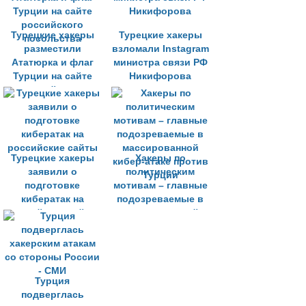
Турецкие хакеры
Турецкие хакеры
разместили
взломали Instagram
Ататюрка и флаг
министра связи РФ
Турции на сайте
Никифорова
российского
посольства
Турецкие хакеры
Хакеры по
заявили о
политическим
подготовке
мотивам – главные
кибератак на
подозреваемые в
российские сайты
массированной
кибер-атаке против
Турции
Турция
подверглась