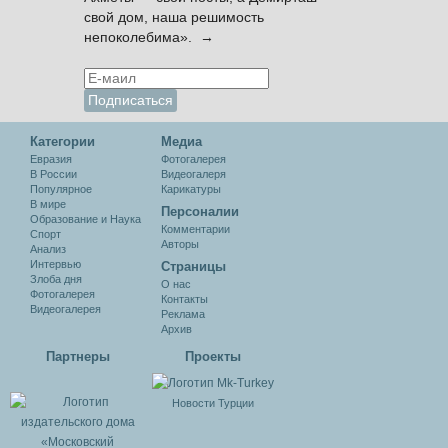
свой дом, наша решимость
непоколебима». →
Категории
Медиа
Евразия
Фотогалерея
В России
Видеогалеря
Популярное
Карикатуры
В мире
Персоналии
Образование и Наука
Комментарии
Спорт
Авторы
Анализ
Интервью
Cтраницы
Злоба дня
О нас
Фотогалерея
Контакты
Видеогалерея
Реклама
Архив
Партнеры
Проекты
Новости Турции