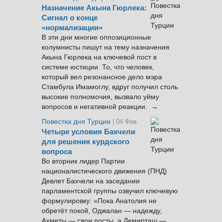
Назначение Акына Гюрлека:
Сигнал о конце
«нормализации»
В эти дни многие оппозиционные
колумнисты пишут на тему назначения
Акына Гюрлека на ключевой пост в
системе юстиции. То, что человек,
который вел резонансное дело мэра
Стамбула Имамоглу, вдруг получил столь
высокие полномочия, вызвало уйму
вопросов и негативной реакции. →
Повестка дня Турции
| 04 Фев.
Четыре условия Бахчели
для решения курдского
вопроса
Во вторник лидер Партии
националистического движения (ПНД)
Девлет Бахчели на заседании
парламентской группы озвучил ключевую
формулировку: «Пока Анатолия не
обретёт покой, Оджалан — надежду,
Ахметы — свои посты, а Демирташ —