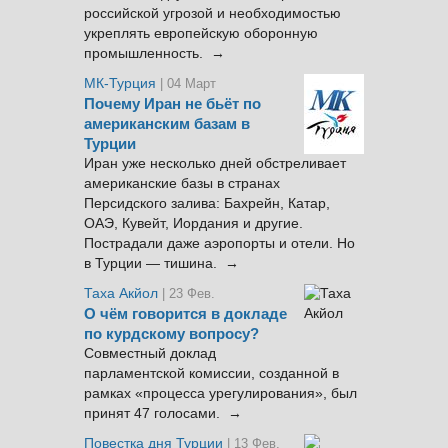
российской угрозой и необходимостью
укреплять европейскую оборонную
промышленность. →
МК-Турция
| 04 Март
Почему Иран не бьёт по
американским базам в
Турции
Иран уже несколько дней обстреливает
американские базы в странах
Персидского залива: Бахрейн, Катар,
ОАЭ, Кувейт, Иордания и другие.
Пострадали даже аэропорты и отели. Но
в Турции — тишина. →
Таха Акйол
| 23 Фев.
О чём говорится в докладе
по курдскому вопросу?
Совместный доклад
парламентской комиссии, созданной в
рамках «процесса урегулирования», был
принят 47 голосами. →
Повестка дня Турции
| 13 Фев.