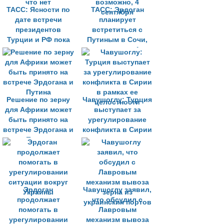
ТАСС: Ясности по
ТАСС: Эрдоган
дате встречи
планирует
президентов
встретиться с
Турции и РФ пока
Путиным в Сочи,
что нет
возможно, 4
сентября
Решение по зерну
Чавушоглу: Турция
для Африки может
выступает за
быть принято на
урегулирование
встрече Эрдогана и
конфликта в Сирии
Путина
в рамках ее
целостности
Эрдоган
Чавушоглу заявил,
продолжает
что обсудил с
помогать в
Лавровым
урегулировании
механизм вывоза