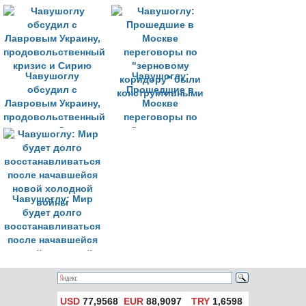
ситуации вокруг
зерна из
Украины
украинских портов
Чавушоглу
Чавушоглу:
обсудил с
Прошедшие в
Лавровым Украину,
Москве
продовольственный
переговоры по
кризис и Сирию
"зерновому
коридору" были
конструктивными
Чавушоглу: Мир
будет долго
восстанавливаться
после начавшейся
новой холодной
войны
USD
77,9568
EUR
88,9097
TRY
1,6598