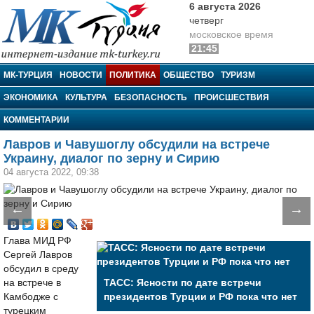
6 августа 2026
четверг
московское время
21:45
МК-Турция
МК-ТУРЦИЯ
НОВОСТИ
ПОЛИТИКА
ОБЩЕСТВО
ТУРИЗМ
ЭКОНОМИКА
КУЛЬТУРА
БЕЗОПАСНОСТЬ
ПРОИСШЕСТВИЯ
КОММЕНТАРИИ
Лавров и Чавушоглу обсудили на встрече
Украину, диалог по зерну и Сирию
04 августа 2022, 09:38
←
→
Глава МИД РФ
Сергей Лавров
обсудил в среду
на встрече в
ТАСС: Ясности по дате встречи
Камбодже с
президентов Турции и РФ пока что нет
турецким