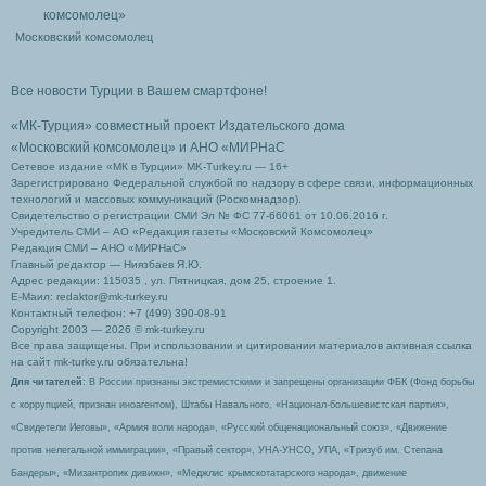
Московский комсомолец
Все новости Турции в Вашем смартфоне!
«МК-Турция» совместный проект Издательского дома
«Московский комсомолец»
и АНО «МИРНаС
Сетевое издание «МК в Турции» MK-Turkey.ru — 16+
Зарегистрировано Федеральной службой по надзору в сфере связи, информационных
технологий и массовых коммуникаций (Роскомнадзор).
Свидетельство о регистрации СМИ Эл № ФС 77-66061 от 10.06.2016 г.
Учредитель СМИ – АО «Редакция газеты «Московский Комсомолец»
Редакция СМИ – АНО «МИРНаС»
Главный редактор — Ниязбаев Я.Ю.
Адрес редакции: 115035 , ул. Пятницкая, дом 25, строение 1.
Е-Маил: redaktor@mk-turkey.ru
Контактный телефон: +7 (499) 390-08-91
Copyright 2003 — 2026 © mk-turkey.ru
Все права защищены. При использовании и цитировании материалов активная ссылка
на сайт mk-turkey.ru обязательна!
Для читателей
: В России признаны экстремистскими и запрещены организации ФБК (Фонд борьбы
с коррупцией, признан иноагентом), Штабы Навального, «Национал-большевистская партия»,
«Свидетели Иеговы», «Армия воли народа», «Русский общенациональный союз», «Движение
против нелегальной иммиграции», «Правый сектор», УНА-УНСО, УПА, «Тризуб им. Степана
Бандеры», «Мизантропик дивижн», «Меджлис крымскотатарского народа», движение