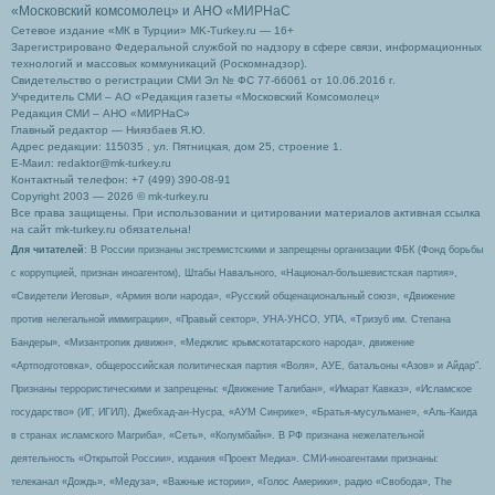
«Московский комсомолец»
и АНО «МИРНаС
Сетевое издание «МК в Турции» MK-Turkey.ru — 16+
Зарегистрировано Федеральной службой по надзору в сфере связи, информационных
технологий и массовых коммуникаций (Роскомнадзор).
Свидетельство о регистрации СМИ Эл № ФС 77-66061 от 10.06.2016 г.
Учредитель СМИ – АО «Редакция газеты «Московский Комсомолец»
Редакция СМИ – АНО «МИРНаС»
Главный редактор — Ниязбаев Я.Ю.
Адрес редакции: 115035 , ул. Пятницкая, дом 25, строение 1.
Е-Маил: redaktor@mk-turkey.ru
Контактный телефон: +7 (499) 390-08-91
Copyright 2003 — 2026 © mk-turkey.ru
Все права защищены. При использовании и цитировании материалов активная ссылка
на сайт mk-turkey.ru обязательна!
Для читателей
: В России признаны экстремистскими и запрещены организации ФБК (Фонд борьбы
с коррупцией, признан иноагентом), Штабы Навального, «Национал-большевистская партия»,
«Свидетели Иеговы», «Армия воли народа», «Русский общенациональный союз», «Движение
против нелегальной иммиграции», «Правый сектор», УНА-УНСО, УПА, «Тризуб им. Степана
Бандеры», «Мизантропик дивижн», «Меджлис крымскотатарского народа», движение
«Артподготовка», общероссийская политическая партия «Воля», АУЕ, батальоны «Азов» и Айдар″.
Признаны террористическими и запрещены: «Движение Талибан», «Имарат Кавказ», «Исламское
государство» (ИГ, ИГИЛ), Джебхад-ан-Нусра, «АУМ Синрике», «Братья-мусульмане», «Аль-Каида
в странах исламского Магриба», «Сеть», «Колумбайн». В РФ признана нежелательной
деятельность «Открытой России», издания «Проект Медиа». СМИ-иноагентами признаны:
телеканал «Дождь», «Медуза», «Важные истории», «Голос Америки», радио «Свобода», The