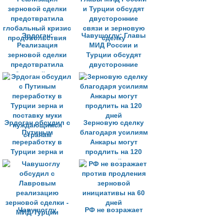
Калыном
Эрдоган:
Чавушоглу: Главы
Реализация
МИД России и
зерновой сделки
Турции обсудят
предотвратила
двусторонние
глобальный кризис
связи и зерновую
продовольствия
сделку
Эрдоган обсудил с
Зерновую сделку
Путиным
благодаря усилиям
переработку в
Анкары могут
Турции зерна и
продлить на 120
поставку муки
дней
нуждающимся
странам
Чавушоглу
РФ не возражает