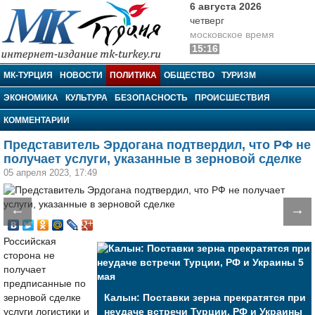
6 августа 2026
четверг
московское время
15:16
МК-Турция
МК-ТУРЦИЯ
НОВОСТИ
ПОЛИТИКА
ОБЩЕСТВО
ТУРИЗМ
ЭКОНОМИКА
КУЛЬТУРА
БЕЗОПАСНОСТЬ
ПРОИСШЕСТВИЯ
КОММЕНТАРИИ
Представитель Эрдогана подтвердил, что РФ не
получает услуги, указанные в зерновой сделке
05 апреля 2023, 17:49
←
→
Российская
сторона не
получает
предписанные по
зерновой сделке
Калын: Поставки зерна прекратятся при
услуги логистики и
неудаче встречи Турции, РФ и Украины