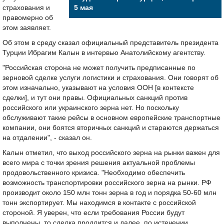
страхования и
5 мая
правомерно об
этом заявляет.
Об этом в среду сказал официальный представитель президента
Турции Ибрагим Калын в интервью Анатолийскому агентству.
"Российская сторона не может получить предписанные по
зерновой сделке услуги логистики и страхования. Они говорят об
этом изначально, указывают на условия ООН [в контексте
сделки], и тут они правы. Официальных санкций против
российского или украинского зерна нет. Но поскольку
обслуживают такие рейсы в основном европейские транспортные
компании, они боятся вторичных санкций и стараются держаться
на отдалении", - сказал он.
Калын отметил, что выход российского зерна на рынки важен для
всего мира с точки зрения решения актуальной проблемы
продовольственного кризиса. "Необходимо обеспечить
возможность транспортировки российского зерна на рынки. РФ
производит около 150 млн тонн зерна в год и порядка 50-60 млн
тонн экспортирует. Мы находимся в контакте с российской
стороной. Я уверен, что если требования России будут
выполнены, то сделка продлится и далее, по истечении