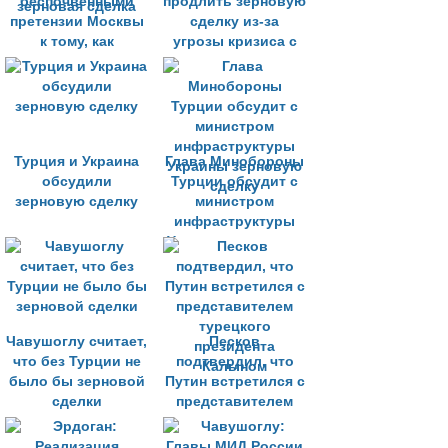
беспочвенными
продлить зерновую
претензии Москвы
сделку из-за
к тому, как
угрозы кризиса с
реализуется
продовольствием
зерновая сделка
Турция и Украина
Глава Минобороны
обсудили
Турции обсудит с
зерновую сделку
министром
инфраструктуры
Украины зерновую
сделку
Чавушоглу считает,
Песков
что без Турции не
подтвердил, что
было бы зерновой
Путин встретился с
сделки
представителем
турецкого
президента