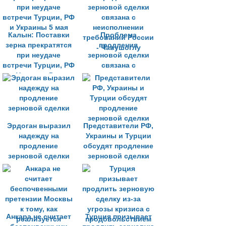
Калын: Поставки
Проблема
зерна прекратятся
продления
при неудаче
зерновой сделки
встречи Турции, РФ
связана с
и Украины 5 мая
неисполнении
требований России
- Чавушоглу
Эрдоган выразил
Представители РФ,
надежду на
Украины и Турции
продление
обсудят продление
зерновой сделки
зерновой сделки
Анкара не считает
Турция призывает