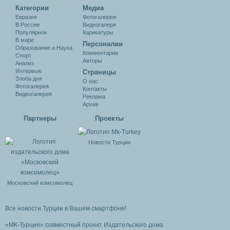
Категории
Медиа
Евразия
Фотогалерея
В России
Видеогалеря
Популярное
Карикатуры
В мире
Персоналии
Образование и Наука
Комментарии
Спорт
Авторы
Анализ
Интервью
Cтраницы
Злоба дня
О нас
Фотогалерея
Контакты
Видеогалерея
Реклама
Архив
Партнеры
Проекты
Новости Турции
Московский комсомолец
Все новости Турции в Вашем смартфоне!
«МК-Турция» совместный проект Издательского дома