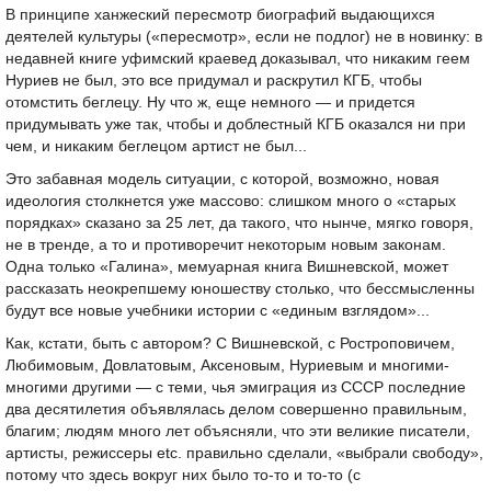
В принципе ханжеский пересмотр биографий выдающихся
деятелей культуры («пересмотр», если не подлог) не в новинку: в
недавней книге уфимский краевед доказывал, что никаким геем
Нуриев не был, это все придумал и раскрутил КГБ, чтобы
отомстить беглецу. Ну что ж, еще немного — и придется
придумывать уже так, чтобы и доблестный КГБ оказался ни при
чем, и никаким беглецом артист не был...
Это забавная модель ситуации, с которой, возможно, новая
идеология столкнется уже массово: слишком много о «старых
порядках» сказано за 25 лет, да такого, что нынче, мягко говоря,
не в тренде, а то и противоречит некоторым новым законам.
Одна только «Галина», мемуарная книга Вишневской, может
рассказать неокрепшему юношеству столько, что бессмысленны
будут все новые учебники истории с «единым взглядом»...
Как, кстати, быть с автором? С Вишневской, с Ростроповичем,
Любимовым, Довлатовым, Аксеновым, Нуриевым и многими-
многими другими — с теми, чья эмиграция из СССР последние
два десятилетия объявлялась делом совершенно правильным,
благим; людям много лет объясняли, что эти великие писатели,
артисты, режиссеры etc. правильно сделали, «выбрали свободу»,
потому что здесь вокруг них было то-то и то-то (с