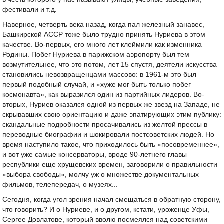
фестивали и т.д.
Наверное, четверть века назад, когда пал железный занавес,
Башкирской АССР тоже было трудно принять Нуриева в этом
качестве. Во-первых, его много лет клеймили как изменника
Родины. Побег Нуриева в парижском аэропорту был тем
возмутительнее, что это потом, лет 15 спустя, деятели искусства
становились невозвращенцами массово: в 1961-м это был
первый подобный случай, и «хуже мог быть только побег
космонавта», как выразился один из партийных лидеров. Во-
вторых, Нуриев оказался одной из первых же звезд на Западе, не
скрывавших свою ориентацию и даже эпатирующих этим публику:
скандальные подробности просачивались из желтой прессы в
переводные биографии и шокировали постсоветских людей. Но
время наступило такое, что приходилось быть «посовременнее»,
и вот уже самые консерваторы, вроде 90-летнего главы
республики еще хрущевских времен, заговорили о правильности
«выбора свободы», молчу уж о множестве документальных
фильмов, телепередач, о музеях...
Сегодня, когда угол зрения начал смещаться в обратную сторону,
что говорить? И о Нуриеве, и о другом, кстати, уроженце Уфы,
Сергее Довлатове, который вволю посмеялся над советскими