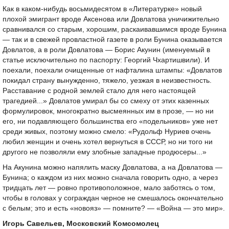
Как в каком-нибудь восьмидесятом в «Литературке» новый
плохой эмигрант вроде Аксенова или Довлатова уничижительно
сравнивался со старым, хорошим, раскаивавшимся вроде Бунина
— так и в свежей провластной газете в роли Бунина оказывается
Довлатов, а в роли Довлатова — Борис Акунин (именуемый в
статье исключительно по паспорту: Георгий Чхартишвили). И
поехали, поехали очищенные от нафталина штампы: «Довлатов
покидал страну вынужденно, тяжело, уезжая в неизвестность.
Расставание с родной землей стало для него настоящей
трагедией...» Довлатов умирал бы со смеху от этих казенных
формулировок, многократно высмеянных им в прозе, — но ни
его, ни подавляющего большинства его «подельников» уже нет
среди живых, поэтому можно смело: «Рудольф Нуриев очень
любил женщин и очень хотел вернуться в СССР, но ни того ни
другого не позволяли ему злобные западные продюсеры...»
На Акунина можно напялить маску Довлатова, а на Довлатова —
Бунина; о каждом из них можно сначала говорить одно, а через
тридцать лет — ровно противоположное, мало заботясь о том,
чтобы в головах у сограждан черное не смешалось окончательно
с белым; это и есть «новояз» — помните? — «Война — это мир».
Игорь Савельев, Московский Комсомолец