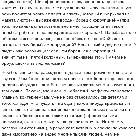
энциклопедию). Шизофреническая раздвоенность проникла,
кажется, всюду: недавно я с изумлением выслушал пламенную
речь политтехнолога от партии власти, который вычеркивал из
макета листовки выражения вроде «борец с коррупцией» (при
том, что кандидат действительно имел хороший опыт такой
борьбы, работая в правоохранительных органах). Но избирателю
об этом, как выяснилось, знать не обязательно: «Сейчас кто
оседлал тему борьбы с коррупцией? Навальный и другие враги! У
людей уже ассоциация: если ты борешься с коррупцией —
значит, ты из «пятой колонны», вычеркиваем это». Ну чем не
орруэловский взгляд на жизнь?
Чем больше слова расходятся с делом, тем громче должны они
звучать. Чем более неисполним призыв, тем более серьезно его
должны обсуждать; чем больше разрыв желаемого и возможного,
тем лучше. Похоже, что именно «обратный эффект» становится
главным критерием: мы уже не раз становились свидетелями
того, как идея «не пущать» на сцену какой-нибудь крамольный
спектакль, который на камерном фестивале посмотрели бы сто
человек, оборачивается такими шагами (официальными
письмами, сканы которых тут же разлетаются по Интернету,
развязными статьями), в результате которых о спектакле узнают и
даже смотрят его на видео многие тысячи людей. Чем не