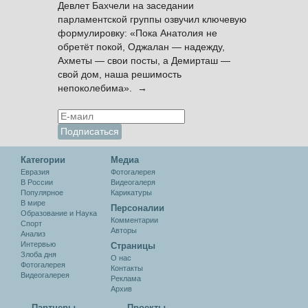
Девлет Бахчели на заседании
парламентской группы озвучил ключевую
формулировку: «Пока Анатолия не
обретёт покой, Оджалан — надежду,
Ахметы — свои посты, а Демирташ —
свой дом, наша решимость
непоколебима». →
Категории
Медиа
Евразия
Фотогалерея
В России
Видеогалеря
Популярное
Карикатуры
В мире
Персоналии
Образование и Наука
Комментарии
Спорт
Авторы
Анализ
Интервью
Cтраницы
Злоба дня
О нас
Фотогалерея
Контакты
Видеогалерея
Реклама
Архив
Партнеры
Проекты