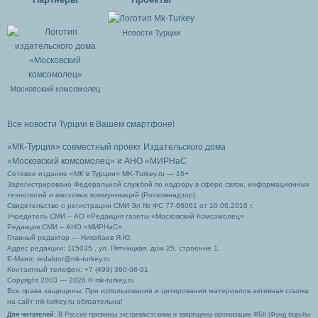
Новости Турции
Московский комсомолец
Все новости Турции в Вашем смартфоне!
«МК-Турция» совместный проект Издательского дома
«Московский комсомолец»
и АНО «МИРНаС
Сетевое издание «МК в Турции» MK-Turkey.ru — 16+
Зарегистрировано Федеральной службой по надзору в сфере связи, информационных
технологий и массовых коммуникаций (Роскомнадзор).
Свидетельство о регистрации СМИ Эл № ФС 77-66061 от 10.06.2016 г.
Учредитель СМИ – АО «Редакция газеты «Московский Комсомолец»
Редакция СМИ – АНО «МИРНаС»
Главный редактор — Ниязбаев Я.Ю.
Адрес редакции: 115035 , ул. Пятницкая, дом 25, строение 1.
Е-Маил: redaktor@mk-turkey.ru
Контактный телефон: +7 (499) 390-08-91
Copyright 2003 — 2026 © mk-turkey.ru
Все права защищены. При использовании и цитировании материалов активная ссылка
на сайт mk-turkey.ru обязательна!
Для читателей
: В России признаны экстремистскими и запрещены организации ФБК (Фонд борьбы