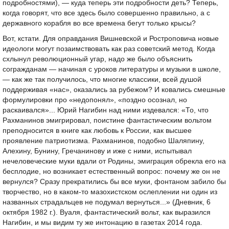
подробностями), — куда теперь эти подробности деть? Теперь,
когда говорят, что все здесь было совершенно правильно, а с
державного корабля во все времена бегут только крысы?
Вот, кстати. Для оправдания Вишневской и Ростроповича новые
идеологи могут позаимствовать как раз советский метод. Когда
схлынул революционный угар, надо же было объяснить
согражданам — начиная с уроков литературы и музыки в школе,
— как же так получилось, что многие классики, всей душой
поддерживая «нас», оказались за рубежом? И ковались смешные
формулировки про «недопонял», «поздно осознал, но
раскаивался»... Юрий Нагибин над ними издевался: «То, что
Рахманинов эмигрировал, поистине фантастическим вольтом
преподносится в книге как любовь к России, как высшее
проявление патриотизма. Рахманинов, подобно Шаляпину,
Алехину, Бунину, Гречанинову и иже с ними, испытывал
нечеловеческие муки вдали от Родины, эмиграция обрекла его на
бесплодие, но возникает естественный вопрос: почему же он не
вернулся? Сразу прекратились бы все муки, фонтаном забило бы
творчество, но в каком-то мазохистском ослеплении ни один из
названных страдальцев не подумал вернуться...» (Дневник, 6
октября 1982 г.). Вуаля, фантастический вольт, как выразился
Нагибин, и мы видим ту же интонацию в газетах 2014 года.