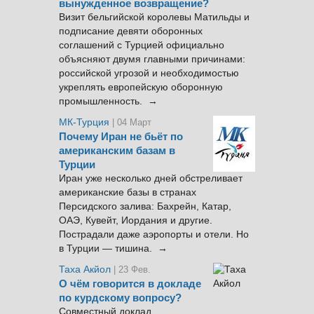
вынужденное возвращение?
Визит бельгийской королевы Матильды и
подписание девяти оборонных
соглашений с Турцией официально
объясняют двумя главными причинами:
российской угрозой и необходимостью
укреплять европейскую оборонную
промышленность. →
МК-Турция
| 04 Март
Почему Иран не бьёт по
американским базам в
Турции
Иран уже несколько дней обстреливает
американские базы в странах
Персидского залива: Бахрейн, Катар,
ОАЭ, Кувейт, Иордания и другие.
Пострадали даже аэропорты и отели. Но
в Турции — тишина. →
Таха Акйол
| 23 Фев.
О чём говорится в докладе
по курдскому вопросу?
Совместный доклад