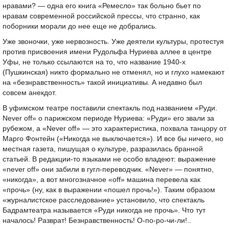
нравами? — одна его книга «Ремесло» так больно бьет по
нравам современной российской прессы, что странно, как
поборники морали до нее еще не добрались.
Уже звоночки, уже нервозность. Уже деятели культуры, протестуя
против присвоения имени Рудольфа Нуриева аллее в центре
Уфы, не только ссылаются на то, что название 1940-х
(Пушкинская) никто формально не отменял, но и глухо намекают
на «безнравственность» такой инициативы. А недавно был
совсем анекдот.
В уфимском театре поставили спектакль под названием «Руди.
Never off» о парижском периоде Нуриева: «Руди» его звали за
рубежом, а «Never off» — это характеристика, похвала танцору от
Марго Фонтейн («Никогда не выключается»). И все бы ничего, но
местная газета, пишущая о культуре, разразилась бранной
статьей. В редакции-то языками не особо владеют: выражение
«never off» они забили в гугл-переводчик. «Never» — понятно,
«никогда», а вот многозначное «off» машина перевела как
«прочь» (ну, как в выражении «пошел прочь!»). Таким образом
«журналистское расследование» установило, что спектакль
Бадрамтеатра называется «Руди никогда не прочь». Что тут
началось! Разврат! Безнравственность! О-по-ро-чи-ли!..