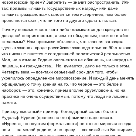
новоязовский прием? Запретить — значит распространить. Или
так: призывы «лишить государственных наград» или даже
«лишить гражданства» становятся тем истеричнее, чем более
проясняется факт, что ни того ни другого сделать нельзя.
Почему невозможность чего-либо оказывается для крикунов не
досадной неприятностью, а чем-то обыденным, если не втайне
желаемым? Нам привыкли объяснять, что главная загвоздка
здесь в законах: вроде российское законодательство 90-х таково,
что никак не вяжется с сегодняшней политической реальностью.
Мол, ни в измене Родине оппонентов не обвинишь, ни наград не
лишишь, ни гражданства... Но, думается, дело не только в этом.
Четверть века — все-таки серьезный срок для того, чтобы
укрепилось определенное мировоззрение. И каждый день менять
официальную точку зрения на то, что черное — это белое и
наоборот, — это, конечно, прием вполне оруэлловский, но на
практике не очень осуществимый, потому что люди не лишены
памяти.
Приведу «местный» пример. Легендарный солист балета
Рудольф Нуриев (правильно его фамилию надо писать
«Нуреев», но опустим формальности) не только мировая звезда,
но и — на малой родине, и по праву — «великий сын Башкирии»,
в честь которого у нас называют улицы, учебные заведения,