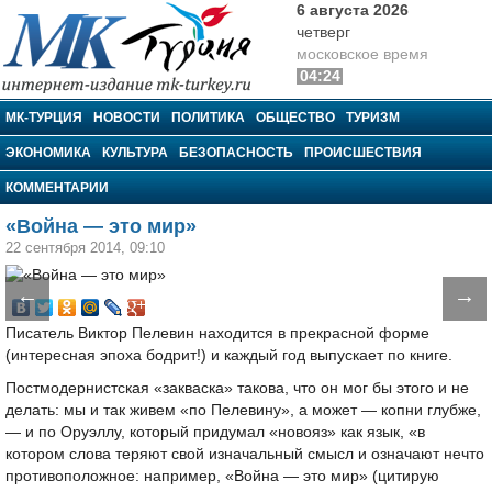
6 августа 2026
четверг
московское время
04:24
МК-Турция
МК-ТУРЦИЯ
НОВОСТИ
ПОЛИТИКА
ОБЩЕСТВО
ТУРИЗМ
ЭКОНОМИКА
КУЛЬТУРА
БЕЗОПАСНОСТЬ
ПРОИСШЕСТВИЯ
КОММЕНТАРИИ
«Война — это мир»
22 сентября 2014, 09:10
←
→
Писатель Виктор Пелевин находится в прекрасной форме
(интересная эпоха бодрит!) и каждый год выпускает по книге.
Постмодернистская «закваска» такова, что он мог бы этого и не
делать: мы и так живем «по Пелевину», а может — копни глубже,
— и по Оруэллу, который придумал «новояз» как язык, «в
котором слова теряют свой изначальный смысл и означают нечто
противоположное: например, «Война — это мир» (цитирую