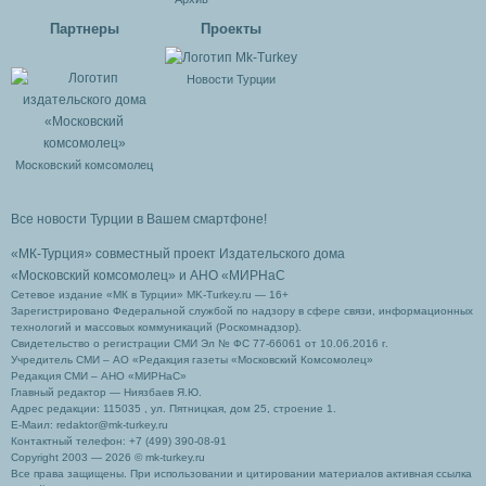
Партнеры
Проекты
Новости Турции
Московский комсомолец
Все новости Турции в Вашем смартфоне!
«МК-Турция» совместный проект Издательского дома
«Московский комсомолец»
и АНО «МИРНаС
Сетевое издание «МК в Турции» MK-Turkey.ru — 16+
Зарегистрировано Федеральной службой по надзору в сфере связи, информационных
технологий и массовых коммуникаций (Роскомнадзор).
Свидетельство о регистрации СМИ Эл № ФС 77-66061 от 10.06.2016 г.
Учредитель СМИ – АО «Редакция газеты «Московский Комсомолец»
Редакция СМИ – АНО «МИРНаС»
Главный редактор — Ниязбаев Я.Ю.
Адрес редакции: 115035 , ул. Пятницкая, дом 25, строение 1.
Е-Маил: redaktor@mk-turkey.ru
Контактный телефон: +7 (499) 390-08-91
Copyright 2003 — 2026 © mk-turkey.ru
Все права защищены. При использовании и цитировании материалов активная ссылка