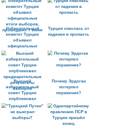
Избирательный
Турция спаcлась от
комитет Турции
падения в пропасть
объявил
официальные
итоги выборов,
прошедших 7 июня
Высший
Почему Эрдоган
избирательный
потерпел
совет Турции
поражение?
опубликовал
предварительные
результаты
выборов