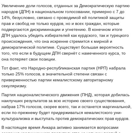
Увеличение доли голосов, отданных за Демократическую партию
народов (ДПН) в национальном голосовании, примерно с 7 до
14%, безусловно, связано с проводимой ей политикой защиты
прав и свобод не только курдов, но и всех граждан, которые
подвергаются дискриминации и угнетению. В конечном итоге
ДПН удалось убедить избирателей как курдского, так и турецкого
происхождения, что она искренне стремится к мирной и
демократической политике. Существует большая вероятность
того, что если в будущем ДПН свернёт с намеченного курса, то
она потеряет свои позиции.
Тот факт, что Народно-республиканская партия (НРП) набрала
только 25% голосов, в значительной степени связан с
приверженностью партии кемалистскому авторитарному
секуляризму.
Партия националистического движения (ПНД), которая добилась
наилучших результатов за всю историю своего существования,
набрав 17% голосов, скорее всего, так и останется маргинальной,
если по-прежнему будет придерживаться кемалистского уни-
культурализма и выступать против демократических прав курдов.
В настоящее время Анкара активно занимается вопросами