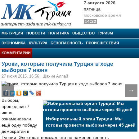
7 августа 2026
пятница
московское время
14:32
МК-Турция
МК-ТУРЦИЯ
НОВОСТИ
ПОЛИТИКА
ОБЩЕСТВО
ТУРИЗМ
ЭКОНОМИКА
КУЛЬТУРА
БЕЗОПАСНОСТЬ
ПРОИСШЕСТВИЯ
КОММЕНТАРИИ
Уроки, которые получила Турция в ходе
выборов 7 июня
27 июня 2015, 16:56
|
Шахин Алпай
←
→
Выборы,
прошедшие 7
июня,
ознаменовали
Избирательный орган Турции: Мы
ещё одну победу
готовы провести выборы через 45 дней
демократии в
Турции. Электорат показал, что не намерен терпеть