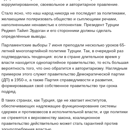
коррумпированное, своевольное и авторитарное правление.
Стало ясно, что наш народ никогда не последует за политиками,
желающими поляризовать общество и сыплющими речами,
наполненными ненавистью к оппонентам. Президент Турции
Реджеп Тайип Эрдоган и его сторонники должны сделать
определённые выводы.
Парламентские выборы 7 июня преподали несколько уроков 65-
летней многопартийной политике Турции. Так, в очередной раз
подтвердилась тенденция: если в стране длительное время у
власти находится однопартийное правительство, то есть большая
вероятность того, что оно обратится к авторитаризму. Наглядным
примером этого служит правительство Демократической партии
(ДП) в 1950-х, а также Партия справедливости и развития,
формировавшая своё собственное правительство три срока
подряд.
В таких странах, как Турция, где не хватает институтов,
обеспечивающих надлежащее функционирование системы
сдержек и противовесов в исполнительной власти, и где политики
не стремятся к верховенству закона, коалиционное
правительство действительно может стать гарантией против
злоупотребления властью.