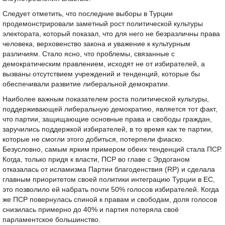
Следует отметить, что последние выборы в Турции
продемонстрировали заметный рост политической культуры
электората, который показал, что для него не безразличны права
человека, верховенство закона и уважение к культурным
различиям. Стало ясно, что проблемы, связанные с
демократическим правлением, исходят не от избирателей, а
вызваны отсутствием учреждений и тенденций, которые бы
обеспечивали развитие либеральной демократии.
Наиболее важным показателем роста политической культуры,
поддерживающей либеральную демократию, является тот факт,
что партии, защищающие основные права и свободы граждан,
заручились поддержкой избирателей, в то время как те партии,
которые не смогли этого добиться, потерпели фиаско.
Безусловно, самым ярким примером обеих тенденций стала ПСР.
Когда, только придя к власти, ПСР во главе с Эрдоганом
отказалась от исламизма Партии благоденствия (RP) и сделала
главным приоритетом своей политики интеграцию Турции в ЕС,
это позволило ей набрать почти 50% голосов избирателей. Когда
же ПСР повернулась спиной к правам и свободам, доля голосов
снизилась примерно до 40% и партия потеряла своё
парламентское большинство.