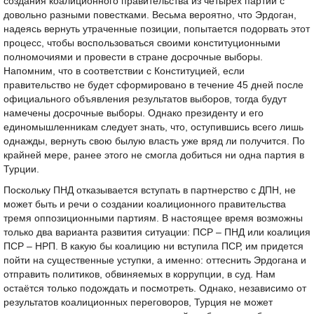
создания коалиционного правительства из четырех партий с
довольно разными повестками. Весьма вероятно, что Эрдоган,
надеясь вернуть утраченные позиции, попытается подорвать этот
процесс, чтобы воспользоваться своими конституционными
полномочиями и провести в стране досрочные выборы.
Напомним, что в соответствии с Конституцией, если
правительство не будет сформировано в течение 45 дней после
официального объявления результатов выборов, тогда будут
намечены досрочные выборы. Однако президенту и его
единомышленникам следует знать, что, оступившись всего лишь
однажды, вернуть свою былую власть уже вряд ли получится. По
крайней мере, ранее этого не смогла добиться ни одна партия в
Турции.
Поскольку ПНД отказывается вступать в партнерство с ДПН, не
может быть и речи о создании коалиционного правительства
тремя оппозиционными партиям. В настоящее время возможны
только два варианта развития ситуации: ПСР – ПНД или коалиция
ПСР – НРП. В какую бы коалицию ни вступила ПСР, им придется
пойти на существенные уступки, а именно: оттеснить Эрдогана и
отправить политиков, обвиняемых в коррупции, в суд. Нам
остаётся только подождать и посмотреть. Однако, независимо от
результатов коалиционных переговоров, Турция не может