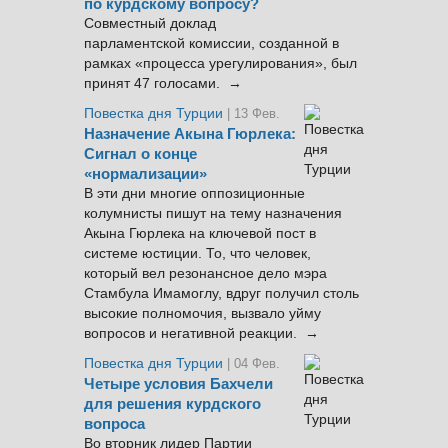
по курдскому вопросу?
Совместный доклад
парламентской комиссии, созданной в
рамках «процесса урегулирования», был
принят 47 голосами. →
Повестка дня Турции
| 13 Фев.
Назначение Акына Гюрлека:
Сигнал о конце
«нормализации»
В эти дни многие оппозиционные
колумнисты пишут на тему назначения
Акына Гюрлека на ключевой пост в
системе юстиции. То, что человек,
который вел резонансное дело мэра
Стамбула Имамоглу, вдруг получил столь
высокие полномочия, вызвало уйму
вопросов и негативной реакции. →
Повестка дня Турции
| 04 Фев.
Четыре условия Бахчели
для решения курдского
вопроса
Во вторник лидер Партии