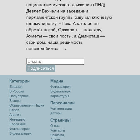
националистического движения (ПНД)
Девлет Бахчели на заседании
парламентской группы озвучил ключевую
формулировку: «Пока Анатолия не
обретёт покой, Оджалан — надежду,
Ахметы — свои посты, а Демирташ —
свой дом, наша решимость
непоколебима». →
Категории
Медиа
Евразия
Фотогалерея
В России
Видеогалеря
Популярное
Карикатуры
В мире
Персоналии
Образование и Наука
Комментарии
Спорт
Авторы
Анализ
Интервью
Cтраницы
Злоба дня
О нас
Фотогалерея
Контакты
Видеогалерея
Реклама
Архив