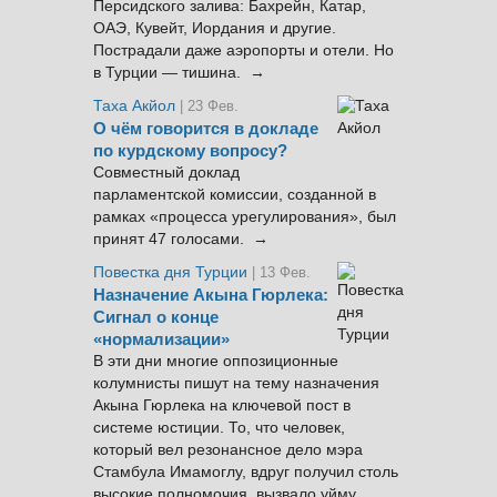
Персидского залива: Бахрейн, Катар,
ОАЭ, Кувейт, Иордания и другие.
Пострадали даже аэропорты и отели. Но
в Турции — тишина. →
Таха Акйол
| 23 Фев.
О чём говорится в докладе
по курдскому вопросу?
Совместный доклад
парламентской комиссии, созданной в
рамках «процесса урегулирования», был
принят 47 голосами. →
Повестка дня Турции
| 13 Фев.
Назначение Акына Гюрлека:
Сигнал о конце
«нормализации»
В эти дни многие оппозиционные
колумнисты пишут на тему назначения
Акына Гюрлека на ключевой пост в
системе юстиции. То, что человек,
который вел резонансное дело мэра
Стамбула Имамоглу, вдруг получил столь
высокие полномочия, вызвало уйму