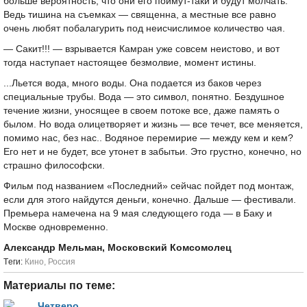
больше вероятность, что они его поймут-таки и будут молчать.
Ведь тишина на съемках — священна, а местные все равно
очень любят побалагурить под неисчислимое количество чая.
— Сакит!!! — взрывается Камран уже совсем неистово, и вот
тогда наступает настоящее безмолвие, момент истины.
...Льется вода, много воды. Она подается из баков через
специальные трубы. Вода — это символ, понятно. Бездушное
течение жизни, уносящее в своем потоке все, даже память о
былом. Но вода олицетворяет и жизнь — все течет, все меняется,
помимо нас, без нас.. Водяное перемирие — между кем и кем?
Его нет и не будет, все утонет в забытьи. Это грустно, конечно, но
страшно философски.
Фильм под названием «Последний» сейчас пойдет под монтаж,
если для этого найдутся деньги, конечно. Дальше — фестивали.
Премьера намечена на 9 мая следующего года — в Баку и
Москве одновременно.
Александр Мельман, Московский Комсомолец
Tеги:
Кино
,
Россия
Материалы по теме: