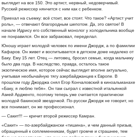
выглядит на все 150. Это артист, нервный, недоверчивый.
Русский режиссер нянчится с ним как с ребенком.
Приехал на съемку: всё стоит, все стоят. Что такое? «Артист учит
роль», — отвечают благородным шепотом. Да, это святое! В
начале Идрису его собственный монолог у холодильника вообще
не понравился. Он все забраковал, переделал.
Юношу играет молодой человек по имени Джордж, а по фамилии
Кафаров. Он живет и воспитывается в детском доме недалеко от
Баку. Ему 15 лет. Отец — литовец, бросил семью, когда мальчику
было два года. В наследство, правда, осталось такое
экзотическое имя, которое сейчас выглядит вполне актуально,
учитывая необычайную тягу азербайджанцев к Европе. В
прошлом году Джорджа снял Егор Кончаловский в киноальманахе
«Баку, я люблю тебя». Он там сыграл с известной итальянкой
Азией Ардженто, поэтому теперь уже считается практически
молодой бакинской звездочкой. По-русски Джордж не говорит, но
все понимает, он же профессионал.
— Сакит!!! — кричит второй режиссер Камран.
«Сакит» — по-азербайджански «тишина», и чем данный призыв,
обращенный к соплеменникам, будет громче и страшнее, тем