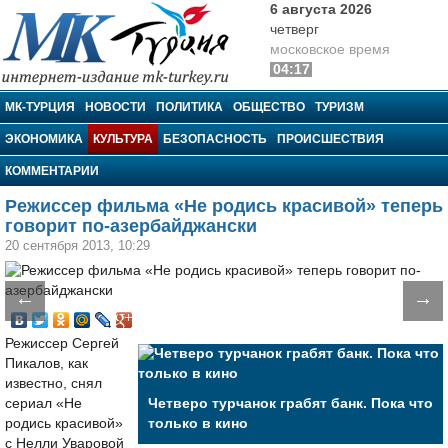
6 августа 2026
четверг
московское время
04:17
МК-Турция
МК-ТУРЦИЯ
НОВОСТИ
ПОЛИТИКА
ОБЩЕСТВО
ТУРИЗМ
ЭКОНОМИКА
КУЛЬТУРА
БЕЗОПАСНОСТЬ
ПРОИСШЕСТВИЯ
КОММЕНТАРИИ
Режиссер фильма «Не родись красивой» теперь
говорит по-азербайджански
20 сентября 2013, 10:29
←
→
Режиссер Сергей
Пикалов, как
известно, снял
сериал «Не
Четверо турчанок грабят банк. Пока что
родись красивой»
только в кино
с Нелли Уваровой