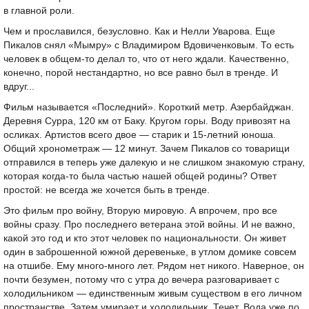
в главной роли.
Чем и прославился, безусловно. Как и Нелли Уварова. Еще
Пикалов снял «Мымру» с Владимиром Вдовиченковым. То есть
человек в общем-то делал то, что от него ждали. Качественно,
конечно, порой нестандартно, но все равно был в тренде. И
вдруг...
Фильм называется «Последний». Короткий метр. Азербайджан.
Деревня Сурра, 120 км от Баку. Кругом горы. Воду привозят на
осликах. Артистов всего двое — старик и 15-летний юноша.
Общий хронометраж — 12 минут. Зачем Пикалов со товарищи
отправился в теперь уже далекую и не слишком знакомую страну,
которая когда-то была частью нашей общей родины? Ответ
простой: не всегда же хочется быть в тренде.
Это фильм про войну, Вторую мировую. А впрочем, про все
войны сразу. Про последнего ветерана этой войны. И не важно,
какой это год и кто этот человек по национальности. Он живет
один в заброшенной южной деревеньке, в утлом домике совсем
на отшибе. Ему много-много лет. Рядом нет никого. Наверное, он
почти безумен, потому что с утра до вечера разговаривает с
холодильником — единственным живым существом в его личном
пространстве. Затем умирает и холодильник. Течет. Вода уже по