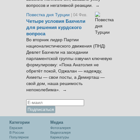
вопросов и негативной реакции. →
Повестка дня Турции
| 04 Фев.
Четыре условия Бахчели
для решения курдского
вопроса
Во вторник лидер Партии
националистического движения (ПНД)
Девлет Бахчели на заседании
парламентской группы озвучил ключевую
формулировку: «Пока Анатолия не
обретёт покой, Оджалан — надежду,
Ахметы — свои посты, а Демирташ —
свой дом, наша решимость
непоколебима». →
Категории
Медиа
Евразия
Фотогалерея
В России
Видеогалеря
Популярное
Карикатуры