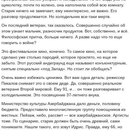
щиколотку, почти по колено, она наполнила собой всю комнату.
Старик ничего не замечает, ему неинтересно, не важно. Его
разговор продолжается. Но холодильник все-таки мертв.
Он последний ветеран, так оказалось. Совершенно случайно об
этом узнает мальчик, разносчик продуктов. Вот, собственно, и всё.
Философская притча, больше ничего. А разве надо что-то еще
говорить о войне?
Это фестивальное кино, конечно. То самое кино, на которое
сделано уже столько пародий, которое проклято, но еще не
забыто. Этот русский андеграунд еще называют конъюнктурным,
снятым специально «под Запад». Но стоит ли обобщать?
Очень важно избежать цинизма. Вот вам одна деталь: режиссер
Пикалов снимает это о своем деде. Да, совершенно реальном
ветеране Второй мировой. Ему 91, и… он тоже разговаривает с
холодильником. Это посвящение 37-летнего внука.
Министерство культуры Азербайджана дало деньги, половину
бюджета. Предоставило многочисленную группу помощников из
местных. Пейзаж, небо, рассвет — все азербайджанское. Артисты
тоже. По сценарию, старик должен быть очень древний, сами
понимаете. Нашли такого, его зовут Идрис. Правда, ему 66, но