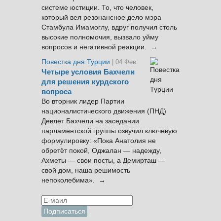
системе юстиции. То, что человек,
который вел резонансное дело мэра
Стамбула Имамоглу, вдруг получил столь
высокие полномочия, вызвало уйму
вопросов и негативной реакции. →
Повестка дня Турции
| 04 Фев.
Четыре условия Бахчели
для решения курдского
вопроса
Во вторник лидер Партии
националистического движения (ПНД)
Девлет Бахчели на заседании
парламентской группы озвучил ключевую
формулировку: «Пока Анатолия не
обретёт покой, Оджалан — надежду,
Ахметы — свои посты, а Демирташ —
свой дом, наша решимость
непоколебима». →