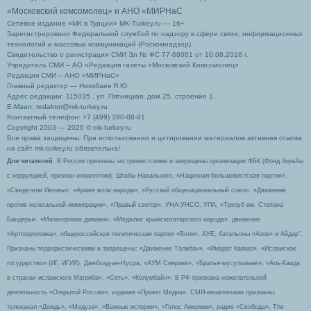
«Московский комсомолец»
и АНО «МИРНаС
Сетевое издание «МК в Турции» MK-Turkey.ru — 16+
Зарегистрировано Федеральной службой по надзору в сфере связи, информационных
технологий и массовых коммуникаций (Роскомнадзор).
Свидетельство о регистрации СМИ Эл № ФС 77-66061 от 10.06.2016 г.
Учредитель СМИ – АО «Редакция газеты «Московский Комсомолец»
Редакция СМИ – АНО «МИРНаС»
Главный редактор — Ниязбаев Я.Ю.
Адрес редакции: 115035 , ул. Пятницкая, дом 25, строение 1.
Е-Маил: redaktor@mk-turkey.ru
Контактный телефон: +7 (499) 390-08-91
Copyright 2003 — 2026 © mk-turkey.ru
Все права защищены. При использовании и цитировании материалов активная ссылка
на сайт mk-turkey.ru обязательна!
Для читателей
: В России признаны экстремистскими и запрещены организации ФБК (Фонд борьбы
с коррупцией, признан иноагентом), Штабы Навального, «Национал-большевистская партия»,
«Свидетели Иеговы», «Армия воли народа», «Русский общенациональный союз», «Движение
против нелегальной иммиграции», «Правый сектор», УНА-УНСО, УПА, «Тризуб им. Степана
Бандеры», «Мизантропик дивижн», «Меджлис крымскотатарского народа», движение
«Артподготовка», общероссийская политическая партия «Воля», АУЕ, батальоны «Азов» и Айдар″.
Признаны террористическими и запрещены: «Движение Талибан», «Имарат Кавказ», «Исламское
государство» (ИГ, ИГИЛ), Джебхад-ан-Нусра, «АУМ Синрике», «Братья-мусульмане», «Аль-Каида
в странах исламского Магриба», «Сеть», «Колумбайн». В РФ признана нежелательной
деятельность «Открытой России», издания «Проект Медиа». СМИ-иноагентами признаны:
телеканал «Дождь», «Медуза», «Важные истории», «Голос Америки», радио «Свобода», The