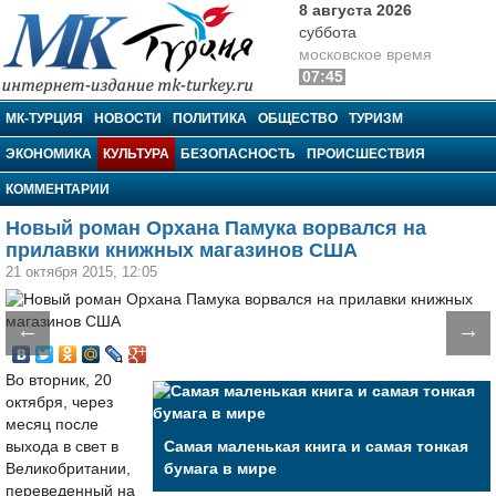
8 августа 2026
суббота
московское время
07:45
МК-Турция
МК-ТУРЦИЯ
НОВОСТИ
ПОЛИТИКА
ОБЩЕСТВО
ТУРИЗМ
ЭКОНОМИКА
КУЛЬТУРА
БЕЗОПАСНОСТЬ
ПРОИСШЕСТВИЯ
КОММЕНТАРИИ
Новый роман Орхана Памука ворвался на
прилавки книжных магазинов США
21 октября 2015, 12:05
←
→
Во вторник, 20
октября, через
месяц после
выхода в свет в
Самая маленькая книга и самая тонкая
Великобритании,
бумага в мире
переведенный на