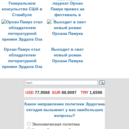
Генеральном
лауреат Орхан
консульстве США в
Памук привез на
Стамбуле
фестиваль в
Венецию музей
невинности
Орхан Памук стал
Выходит в свет
обладателем
новый роман
литературной
Орхана Памука
премии Эрдала Оза
USD
77,9568
EUR
88,9097
TRY
1,6598
Какое направление политики Эрдогана
сегодня вызывает у вас наибольшие
вопросы?
Экономическая политика