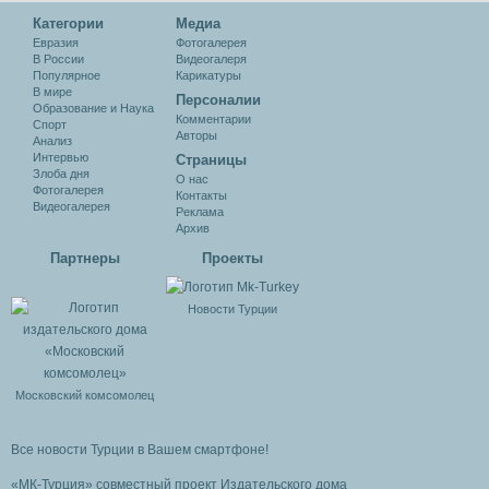
Категории
Медиа
Евразия
Фотогалерея
В России
Видеогалеря
Популярное
Карикатуры
В мире
Персоналии
Образование и Наука
Комментарии
Спорт
Авторы
Анализ
Интервью
Cтраницы
Злоба дня
О нас
Фотогалерея
Контакты
Видеогалерея
Реклама
Архив
Партнеры
Проекты
Новости Турции
Московский комсомолец
Все новости Турции в Вашем смартфоне!
«МК-Турция» совместный проект Издательского дома