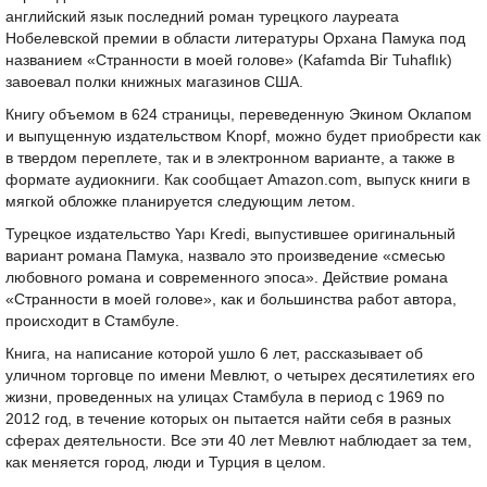
английский язык последний роман турецкого лауреата
Нобелевской премии в области литературы Орхана Памука под
названием «Странности в моей голове» (Kafamda Bir Tuhaflık)
завоевал полки книжных магазинов США.
Книгу объемом в 624 страницы, переведенную Экином Оклапом
и выпущенную издательством Knopf, можно будет приобрести как
в твердом переплете, так и в электронном варианте, а также в
формате аудиокниги. Как сообщает Amazon.com, выпуск книги в
мягкой обложке планируется следующим летом.
Турецкое издательство Yapı Kredi, выпустившее оригинальный
вариант романа Памука, назвало это произведение «смесью
любовного романа и современного эпоса». Действие романа
«Странности в моей голове», как и большинства работ автора,
происходит в Стамбуле.
Книга, на написание которой ушло 6 лет, рассказывает об
уличном торговце по имени Мевлют, о четырех десятилетиях его
жизни, проведенных на улицах Стамбула в период с 1969 по
2012 год, в течение которых он пытается найти себя в разных
сферах деятельности. Все эти 40 лет Мевлют наблюдает за тем,
как меняется город, люди и Турция в целом.