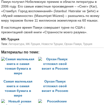
Памук получил Нобелевскую премию в области литературы в
2006 году. Его самые известные произведения – «Снег» (Kar),
«Стамбул. Город воспоминаний» (İstanbul: Hatıralar ve Şehir) и
«Музей невинности» (Masumiyet Müzesi) – разошлись по всему
миру тиражом более 11 миллионов экземпляров на 60 языках.
В настоящее время Памук совершает турне по США с
презентацией своей книги «Странности моего разума».
МК-Турция
Tеги:
Литература
,
МК-Турция
,
Новости Турции
,
Орхан Памук
,
Турция
Материалы по теме:
Самая маленькая
Орхан Памук
книга и самая
отложил свой
тонкая бумага в
визит в Россию
мире