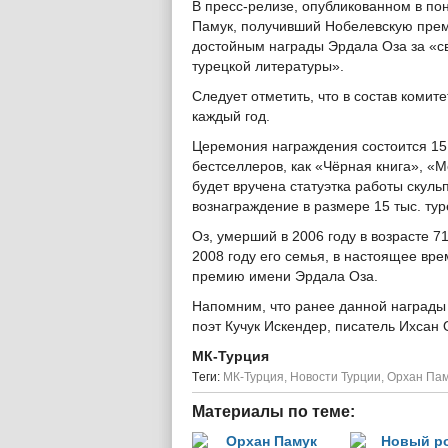
В пресс-релизе, опубликованном в по
Памук, получивший Нобелевскую преми
достойным награды Эрдала Оза за «с
турецкой литературы».
Следует отметить, что в состав комит
каждый год.
Церемония награждения состоится 15 с
бестселлеров, как «Чёрная книга», «
будет вручена статуэтка работы скул
вознаграждение в размере 15 тыс. тур
Оз, умерший в 2006 году в возрасте 7
2008 году его семья, в настоящее вр
премию имени Эрдала Оза.
Напомним, что ранее данной награды
поэт Кучук Искендер, писатель Ихсан 
МК-Турция
Tеги:
МК-Турция
,
Новости Турции
,
Орхан Пам
Материалы по теме: