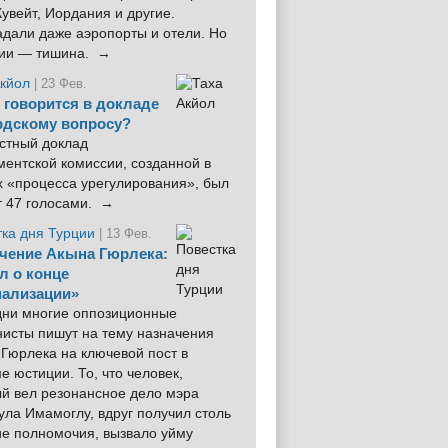
увейт, Иордания и другие.
дали даже аэропорты и отели. Но
ции — тишина. →
Акйол
| 23 Фев.
 говорится в докладе
рдскому вопросу?
стный доклад
ентской комиссии, созданной в
х «процесса урегулирования», был
т 47 голосами. →
тка дня Турции
| 13 Фев.
чение Акына Гюрлека:
л о конце
ализации»
 дни многие оппозиционные
нисты пишут на тему назначения
Гюрлека на ключевой пост в
е юстиции. То, что человек,
ый вел резонансное дело мэра
ла Имамоглу, вдруг получил столь
ие полномочия, вызвало уйму