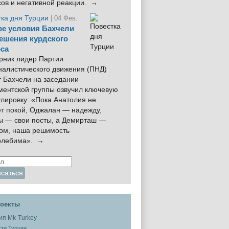
сов и негативной реакции. →
тка дня Турции
| 04 Фев.
е условия Бахчели
ешения курдского
са
рник лидер Партии
налистического движения (ПНД)
 Бахчели на заседании
ментской группы озвучил ключевую
лировку: «Пока Анатолия не
ёт покой, Оджалан — надежду,
ы — свои посты, а Демирташ —
дом, наша решимость
олебима». →
оекты
ти Турции