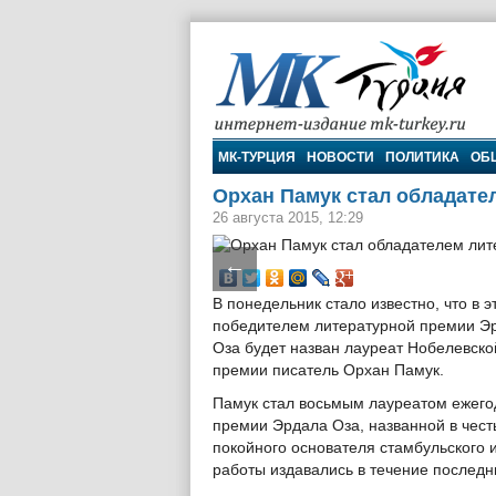
МК-Турция
МК-ТУРЦИЯ
НОВОСТИ
ПОЛИТИКА
ОБ
Орхан Памук стал обладате
26 августа 2015, 12:29
←
В понедельник стало известно, что в э
победителем литературной премии Э
Оза будет назван лауреат Нобелевско
премии писатель Орхан Памук.
Памук стал восьмым лауреатом ежего
премии Эрдала Оза, названной в чест
покойного основателя стамбульского 
работы издавались в течение последни