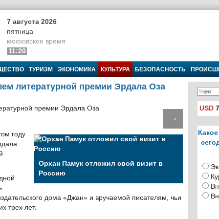
7 августа 2026
пятница
московское время
11:20
ЩЕСТВО
ТУРИЗМ
ЭКОНОМИКА
КУЛЬТУРА
БЕЗОПАСНОСТЬ
ПРОИСШ
лем литературной премии Эрдала Оза
USD
7
→
Какое
том году
сего
рдала
й
Орхан Памук отложил свой визит в
Эк
Россию
Ку
дной
Вн
ь
Вн
издательского дома «Джан» и вручаемой писателям, чьи
х трех лет.