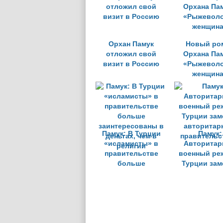
Орхан Памук
Новый ро
отложил свой
Орхана Па
визит в Россию
«Рыжевол
женщин
Памук: В Турции
Памук:
«исламисты» в
Авторитар
правительстве
военный ре
больше
Турции зам
заинтересованы в
авторитар
деньгах, чем в
правительс
религии