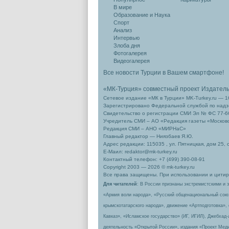
В мире
Образование и Наука
Спорт
Анализ
Интервью
Злоба дня
Фотогалерея
Видеогалерея
Все новости Турции в Вашем смартфоне!
«МК-Турция» совместный проект Издател
Сетевое издание «МК в Турции» MK-Turkey.ru — 1
Зарегистрировано Федеральной службой по надзо
Свидетельство о регистрации СМИ Эл № ФС 77-66
Учредитель СМИ – АО «Редакция газеты «Москов
Редакция СМИ – АНО «МИРНаС»
Главный редактор — Ниязбаев Я.Ю.
Адрес редакции: 115035 , ул. Пятницкая, дом 25, 
Е-Маил: redaktor@mk-turkey.ru
Контактный телефон: +7 (499) 390-08-91
Copyright 2003 — 2026 © mk-turkey.ru
Все права защищены. При использовании и цитиро
Для читателей
: В России признаны экстремистскими и 
«Армия воли народа», «Русский общенациональный сою
крымскотатарского народа», движение «Артподготовка»,
Кавказ», «Исламское государство» (ИГ, ИГИЛ), Джебхад
деятельность «Открытой России», издания «Проект Меди