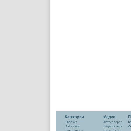
Категории
Медиа
П
Евразия
Фотогалерея
К
В России
Видеогалеря
А
Популярное
Карикатуры