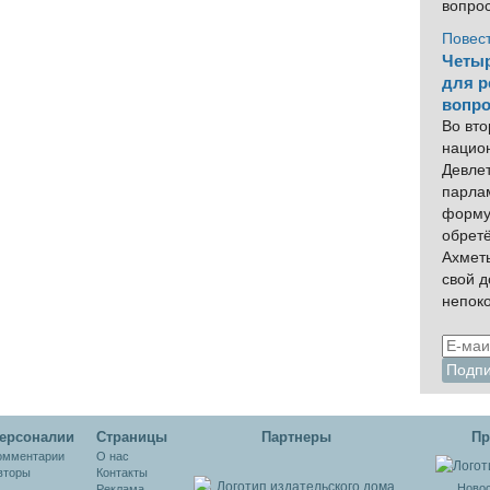
вопро
Повес
Четыр
для р
вопро
Во вто
нацио
Девлет
парла
форму
обрет
Ахмет
свой 
непок
ерсоналии
Cтраницы
Партнеры
Пр
омментарии
О нас
вторы
Контакты
Новос
Реклама