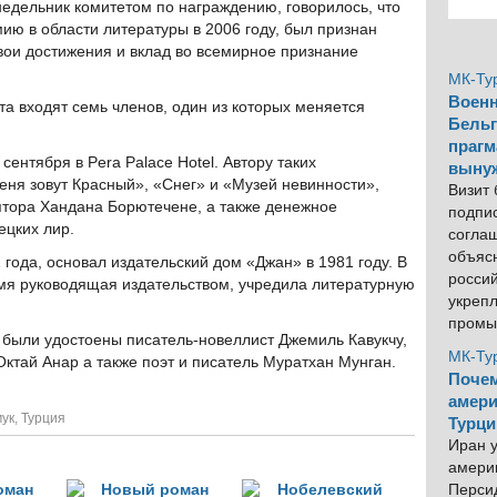
недельник комитетом по награждению, говорилось, что
ю в области литературы в 2006 году, был признан
вои достижения и вклад во всемирное признание
МК-Ту
Военн
ета входят семь членов, один из которых меняется
Бельг
прагм
ентября в Pera Palace Hotel. Автору таких
выну
Меня зовут Красный», «Снег» и «Музей невинности»,
Визит
ьптора Хандана Борютечене, а также денежное
подпи
ецких лир.
согла
объяс
1 года, основал издательский дом «Джан» в 1981 году. В
росси
емя руководящая издательством, учредила литературную
укреп
промы
 были удостоены писатель-новеллист Джемиль Кавукчу,
МК-Ту
Октай Анар а также поэт и писатель Муратхан Мунган.
Почем
амери
ук
,
Турция
Турци
Иран у
америк
Персид