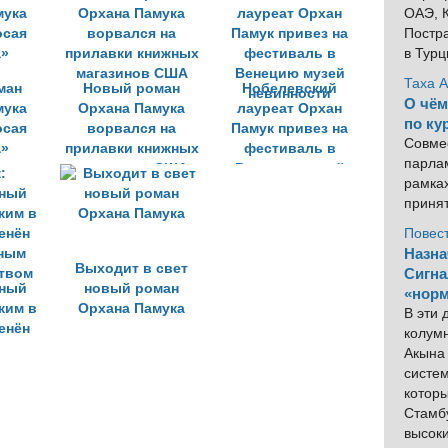
ОАЭ, К
Постра
в Тур
Таха 
ман
Новый роман
Нобелевский
О чём
мука
Орхана Памука
лауреат Орхан
по ку
осая
ворвался на
Памук привез на
Совме
а»
прилавки книжных
фестиваль в
парлам
магазинов США
Венецию музей
рамка
невинности
приня
Повес
Назна
Выходит в свет
Сигна
ный
новый роман
«норм
жим в
Орхана Памука
В эти
енён
колум
ным
Акына 
твом
систем
котор
Стамбу
высок