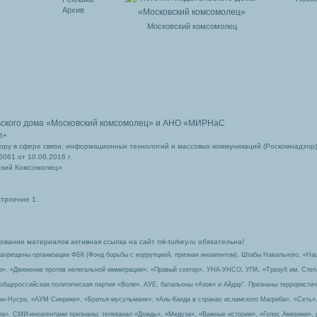
Архив
Московский комсомолец
ьского дома
«Московский комсомолец»
и АНО «МИРНаС
6+
ру в сфере связи, информационных технологий и массовых коммуникаций (Роскомнадзор)
061 от 10.06.2016 г.
ский Комсомолец»
строение 1.
вании материалов активная ссылка на сайт mk-turkey.ru обязательна!
запрещены организации ФБК (Фонд борьбы с коррупцией, признан иноагентом), Штабы Навального, «На
з», «Движение против нелегальной иммиграции», «Правый сектор», УНА-УНСО, УПА, «Тризуб им. Сте
 общероссийская политическая партия «Воля», АУЕ, батальоны «Азов» и Айдар″. Признаны террорист
-ан-Нусра, «АУМ Синрике», «Братья-мусульмане», «Аль-Каида в странах исламского Магриба», «Сеть»
а». СМИ-иноагентами признаны: телеканал «Дождь», «Медуза», «Важные истории», «Голос Америки», 