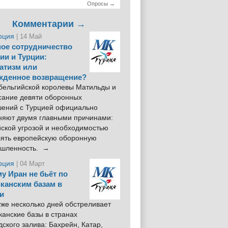
Опросы →
Комментарии →
рция
| 14 Май
ое сотрудничество
ии и Турции:
атизм или
жденное возвращение?
 бельгийской королевы Матильды и
сание девяти оборонных
шений с Турцией официально
няют двумя главными причинами:
йской угрозой и необходимостью
лять европейскую оборонную
шленность. →
рция
| 04 Март
у Иран не бьёт по
канским базам в
и
же несколько дней обстреливает
анские базы в странах
ского залива: Бахрейн, Катар,