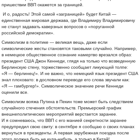
пришествии ВВП окажется за границей.
И о, радость! Этой самой «заграницей» будет Китай —
единственная мировая держава, где Владимиру Владимировичу
не станут задавать каверзных вопросов о «поруганной
российской демократии».
Символизм в политике — великая вещь, даже если
символические жесты становятся таковыми случайно. Например,
в немецкое общественное сознание намертво врезался образ:
президент США Джон Кеннеди, глядя на только что возведенную
Берлинскую стену, торжественно сообщает ликующей толпе:
«Я — берлинец!». И не важно, что немецкий язык президент США
знал плоховато: в дословном переводе его слова звучали как:
«Я — гамбургер!». Символическое значение речи Кеннеди
оценили все.
Символизм вояжа Путина в Пекин тоже может быть следствием
случайного стечения обстоятельств. Премьерский график
внешнеполитических мероприятий верстается заранее.
И я сомневаюсь, что ВВП с его манией секретности заранее
предупредил свою свиту: в сентябре я сообщаю о своих планах
вернуться в президенты. А первая зарубежная поездка после
этого должна быть не куда-нибудь, а только в Китай!