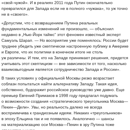
«свой-чужой». И в реалиях 2011 года Путин окончательно
превратился для Запада если не в полного «чужака», то уж точно
не в «своего».
«Допустим, что с возвращением Путина реальных
фундаментальных изменений не произошло, — объяснил
недавно в „Нью-Йорк таймс“ этот феномен известный эксперт
Самуэль Шарап. — Но восприятие уже поменялось: России будет
труднее убедить уже скептически настроенную публику в Америке
и Европе, что их политики в конечном итоге не столь
уж различны. И тем, кто на Западе принимает решения, придется
учитывать этот скептицизм — вне зависимости от того, насколько
взаимовыгодным является сотрудничество Запада и России».
В таких условиях у официальной Москвы резко возрастает
соблазн попытаться найти альтернативу Западу. Такая идея,
собственно, будоражит российское руководство уже давно. Еще
премьер Евгений Примаков в 1998 году предлагал подумать
о возможности создания «стратегического треугольника Москва—
Пекин—Дели». Увы, но реальность далеко не всегда
восприимчива к грандиозным идеям. Никаких «треугольников»
в эпоху Ельцина так и не появилось. Аналогично — шансы
на материализацию оси Москва—Пекин в эру Путина тоже