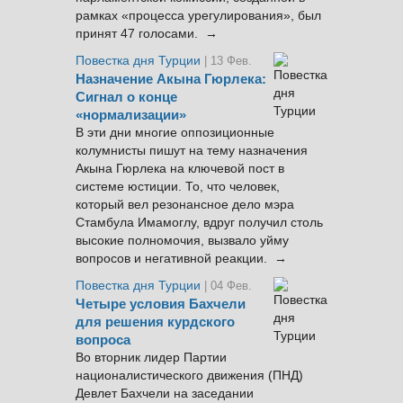
рамках «процесса урегулирования», был
принят 47 голосами. →
Повестка дня Турции
| 13 Фев.
Назначение Акына Гюрлека:
Сигнал о конце
«нормализации»
В эти дни многие оппозиционные
колумнисты пишут на тему назначения
Акына Гюрлека на ключевой пост в
системе юстиции. То, что человек,
который вел резонансное дело мэра
Стамбула Имамоглу, вдруг получил столь
высокие полномочия, вызвало уйму
вопросов и негативной реакции. →
Повестка дня Турции
| 04 Фев.
Четыре условия Бахчели
для решения курдского
вопроса
Во вторник лидер Партии
националистического движения (ПНД)
Девлет Бахчели на заседании