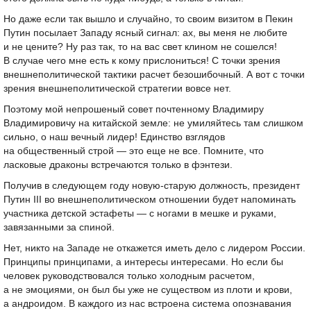
Но даже если так вышло и случайно, то своим визитом в Пекин
Путин посылает Западу ясный сигнал: ах, вы меня не любите
и не цените? Ну раз так, то на вас свет клином не сошелся!
В случае чего мне есть к кому прислониться! С точки зрения
внешнеполитической тактики расчет безошибочный. А вот с точки
зрения внешнеполитической стратегии вовсе нет.
Поэтому мой непрошеный совет почтенному Владимиру
Владимировичу на китайской земле: не умиляйтесь там слишком
сильно, о наш вечный лидер! Единство взглядов
на общественный строй — это еще не все. Помните, что
ласковые драконы встречаются только в фэнтези.
Получив в следующем году новую-старую должность, президент
Путин III во внешнеполитическом отношении будет напоминать
участника детской эстафеты — с ногами в мешке и руками,
завязанными за спиной.
Нет, никто на Западе не откажется иметь дело с лидером России.
Принципы принципами, а интересы интересами. Но если бы
человек руководствовался только холодным расчетом,
а не эмоциями, он был бы уже не существом из плоти и крови,
а андроидом. В каждого из нас встроена система опознавания