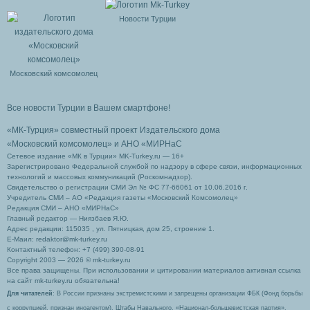
Новости Турции
Московский комсомолец
Все новости Турции в Вашем смартфоне!
«МК-Турция» совместный проект Издательского дома
«Московский комсомолец»
и АНО «МИРНаС
Сетевое издание «МК в Турции» MK-Turkey.ru — 16+
Зарегистрировано Федеральной службой по надзору в сфере связи, информационных
технологий и массовых коммуникаций (Роскомнадзор).
Свидетельство о регистрации СМИ Эл № ФС 77-66061 от 10.06.2016 г.
Учредитель СМИ – АО «Редакция газеты «Московский Комсомолец»
Редакция СМИ – АНО «МИРНаС»
Главный редактор — Ниязбаев Я.Ю.
Адрес редакции: 115035 , ул. Пятницкая, дом 25, строение 1.
Е-Маил: redaktor@mk-turkey.ru
Контактный телефон: +7 (499) 390-08-91
Copyright 2003 — 2026 © mk-turkey.ru
Все права защищены. При использовании и цитировании материалов активная ссылка
на сайт mk-turkey.ru обязательна!
Для читателей
: В России признаны экстремистскими и запрещены организации ФБК (Фонд борьбы
с коррупцией, признан иноагентом), Штабы Навального, «Национал-большевистская партия»,