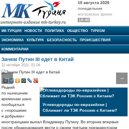
10 августа 2026
понедельник
московское время
10:40
МК-Турция
МК-ТУРЦИЯ
НОВОСТИ
ПОЛИТИКА
ОБЩЕСТВО
ТУРИЗМ
ЭКОНОМИКА
КУЛЬТУРА
БЕЗОПАСНОСТЬ
ПРОИСШЕСТВИЯ
КОММЕНТАРИИ
Зачем Путин III едет в Китай
11 октября 2011, 01:04
←
→
Редкий
по нынешним
временам шанс
пообщаться
Углеводороды по-евразийски |
с «хорошими
Сближает ли ТЭК Россию с Китаем?
и добрыми»
иностранцами выпал Владимиру Путину. Во вторник впервые
после обнародования вести о своем третьем президентском