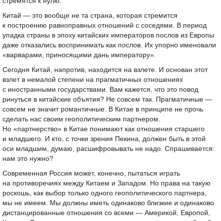
стремятся к нулю.
Китай — это вообще не та страна, которая стремится
к построению равноправных отношений с соседями. В период
упадка страны в эпоху китайских императоров послов из Европы
даже отказались воспринимать как послов. Их упорно именовали
«варварами, приносящими дань императору».
Сегодня Китай, напротив, находится на взлете. И основан этот
взлет в немалой степени на прагматичных отношениях
с иностранными государствами. Вам кажется, что это повод
ринуться в китайские объятия? Не совсем так. Прагматичные —
совсем не значит романтичные. В Китае в принципе не прочь
сделать нас своим геополитическим партнером.
Но «партнерство» в Китае понимают как отношения старшего
и младшего. И кто, с точки зрения Пекина, должен быть в этой
оси младшим, думаю, расшифровывать не надо. Спрашивается:
нам это нужно?
Современная Россия может, конечно, пытаться играть
на противоречиях между Китаем и Западом. Но права на такую
роскошь, как выбор только одного геополитического партнера,
мы не имеем. Мы должны иметь одинаково близкие и одинаково
дистанцированные отношения со всеми — Америкой, Европой,