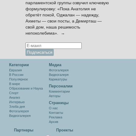
парламентской группы озвучил ключевую
формулировку: «Пока Анатолия не
обретёт покой, Оджалан — надежду,
Ахметы — свои посты, а Демирташ —
свой дом, наша решимость
непоколебима». →
Категории
Медиа
Евразия
Фотогалерея
В России
Видеогалеря
Популярное
Карикатуры
В мире
Персоналии
Образование и Наука
Комментарии
Спорт
Авторы
Анализ
Интервью
Cтраницы
Злоба дня
О нас
Фотогалерея
Контакты
Видеогалерея
Реклама
Архив
Партнеры
Проекты