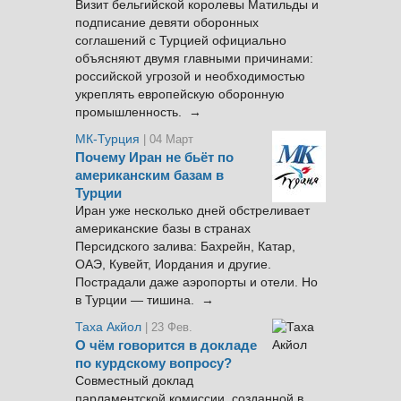
Визит бельгийской королевы Матильды и
подписание девяти оборонных
соглашений с Турцией официально
объясняют двумя главными причинами:
российской угрозой и необходимостью
укреплять европейскую оборонную
промышленность. →
МК-Турция
| 04 Март
Почему Иран не бьёт по
американским базам в
Турции
Иран уже несколько дней обстреливает
американские базы в странах
Персидского залива: Бахрейн, Катар,
ОАЭ, Кувейт, Иордания и другие.
Пострадали даже аэропорты и отели. Но
в Турции — тишина. →
Таха Акйол
| 23 Фев.
О чём говорится в докладе
по курдскому вопросу?
Совместный доклад
парламентской комиссии, созданной в