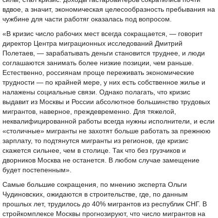
вдвое, а значит, экономическая целесообразность пребывания на
чужбине для части работяг оказалась под вопросом.
«В кризис число рабочих мест всегда сокращается, — говорит
директор Центра миграционных исследований Дмитрий
Полетаев, — зарабатывать деньги становится труднее, и люди
соглашаются занимать более низкие позиции, чем раньше.
Естественно, россиянам проще переживать экономические
трудности — по крайней мере, у них есть собственное жилье и
налажены социальные связи. Однако полагать, что кризис
выдавит из Москвы и России абсолютное большинство трудовых
мигрантов, наверное, преждевременно. Для тяжелой,
неквалифицированной работы всегда нужны исполнители, и если
«столичные» мигранты не захотят больше работать за прежнюю
зарплату, то подтянутся мигранты из регионов, где кризис
скажется сильнее, чем в столице. Так что без грузчиков и
дворников Москва не останется. В любом случае замещение
будет постепенным».
Самые большие сокращения, по мнению эксперта Ольги
Чудиновских, ожидаются в строительстве, где, по данным
прошлых лет, трудилось до 40% мигрантов из республик СНГ. В
стройкомплексе Москвы прогнозируют, что число мигрантов на