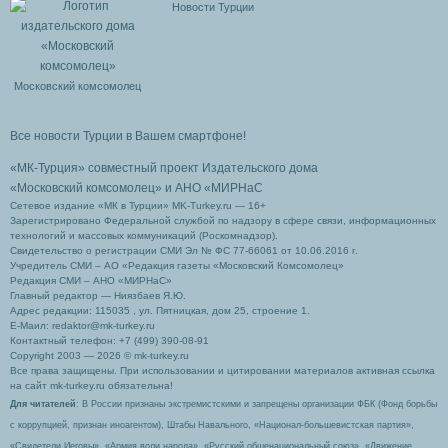
Новости Турции
Московский комсомолец
Все новости Турции в Вашем смартфоне!
«МК-Турция» совместный проект Издательского дома
«Московский комсомолец»
и АНО «МИРНаС
Сетевое издание «МК в Турции» MK-Turkey.ru — 16+
Зарегистрировано Федеральной службой по надзору в сфере связи, информационных
технологий и массовых коммуникаций (Роскомнадзор).
Свидетельство о регистрации СМИ Эл № ФС 77-66061 от 10.06.2016 г.
Учредитель СМИ – АО «Редакция газеты «Московский Комсомолец»
Редакция СМИ – АНО «МИРНаС»
Главный редактор — Ниязбаев Я.Ю.
Адрес редакции: 115035 , ул. Пятницкая, дом 25, строение 1.
Е-Маил: redaktor@mk-turkey.ru
Контактный телефон: +7 (499) 390-08-91
Copyright 2003 — 2026 © mk-turkey.ru
Все права защищены. При использовании и цитировании материалов активная ссылка
на сайт mk-turkey.ru обязательна!
Для читателей
: В России признаны экстремистскими и запрещены организации ФБК (Фонд борьбы
с коррупцией, признан иноагентом), Штабы Навального, «Национал-большевистская партия»,
«Свидетели Иеговы», «Армия воли народа», «Русский общенациональный союз», «Движение