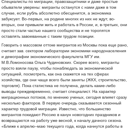
Специалисты по миграции, правозащитники и даже простые
обыватели уверены: мигранты останутся с нами даже в том
случае, если рубль абсолютно обесценится, а экономика
забуксует. Во-первых, на родине многих из них не ждут, во-
вторых, они привыкли жить и работать в России, и, в-третьих, они
просто стали частью нашего сообщества и не торопятся
оставлять завоеванные с таким трудом позиции.
Говорить о массовом оттоке мигрантов из Москвы пока еще рано,
считает зав. сектором лаборатории экономики народонаселения
и демографии экономического факультета МГУ им.
М.В.Ломоносова Ольга Чудиновских. Скорее всего, мигранты
просто взяли паузу, чтобы понаблюдать за экономической
ситуацией, посмотреть, как она скажется на тех сферах
хозяйства, где они чаще всего были заняты (ЖКХ, строительство,
торговля). Пока статистика не получена, делать какие-либо
выводы преждевременно, считает специалист. На характер
миграционных потоков, по мнению ученых, сегодня влияет сразу
несколько факторов. В первую очередь сказывается сезонный
характер трудовой миграции. Известно, что большинство
мигрантов покидают Россию в канун новогодних праздников и
возвращаются на работу уже весной, к началу дачного сезона.
«Ближе к апрелю–маю текущего года, когда начнутся работы в