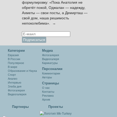
формулировку: «Пока Анатолия не
обретёт покой, Оджалан — надежду,
Ахметы — свои посты, а Демирташ —
свой дом, наша решимость
непоколебима». →
Категории
Медиа
Евразия
Фотогалерея
В России
Видеогалеря
Популярное
Карикатуры
В мире
Персоналии
Образование и Наука
Комментарии
Спорт
Авторы
Анализ
Интервью
Cтраницы
Злоба дня
О нас
Фотогалерея
Контакты
Видеогалерея
Реклама
Архив
Партнеры
Проекты