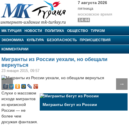
7 августа 2026
пятница
московское время
14:44
МК-Турция
МК-ТУРЦИЯ
НОВОСТИ
ПОЛИТИКА
ОБЩЕСТВО
ТУРИЗМ
ЭКОНОМИКА
КУЛЬТУРА
БЕЗОПАСНОСТЬ
ПРОИСШЕСТВИЯ
КОММЕНТАРИИ
Мигранты из России уехали, но обещали
вернуться
23 января 2015, 09:57
←
→
Слухи о массовом
исходе мигрантов
из кризисной
Мигранты бегут из России
России — не
более чем
досужая фантазия.