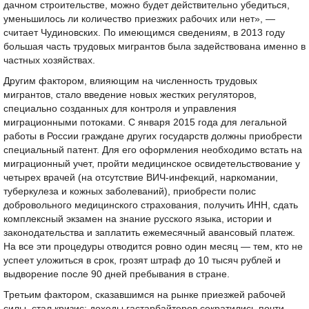
дачном строительстве, можно будет действительно убедиться,
уменьшилось ли количество приезжих рабочих или нет», —
считает Чудиновских. По имеющимся сведениям, в 2013 году
большая часть трудовых мигрантов была задействована именно в
частных хозяйствах.
Другим фактором, влияющим на численность трудовых
мигрантов, стало введение новых жестких регуляторов,
специально созданных для контроля и управления
миграционными потоками. С января 2015 года для легальной
работы в России граждане других государств должны приобрести
специальный патент. Для его оформления необходимо встать на
миграционный учет, пройти медицинское освидетельствование у
четырех врачей (на отсутствие ВИЧ-инфекций, наркомании,
туберкулеза и кожных заболеваний), приобрести полис
добровольного медицинского страхования, получить ИНН, сдать
комплексный экзамен на знание русского языка, истории и
законодательства и заплатить ежемесячный авансовый платеж.
На все эти процедуры отводится ровно один месяц — тем, кто не
успеет уложиться в срок, грозят штраф до 10 тысяч рублей и
выдворение после 90 дней пребывания в стране.
Третьим фактором, сказавшимся на рынке приезжей рабочей
силы, стал кризис: доходы гастарбайтеров сократились почти