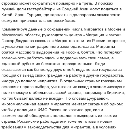
стройках может сократиться примерно на треть. В поисках
лучшей доли гастарбайтеры из Средней Азии могут податься в
Китай, Иран, Турцию, где зарплаты в долларовом эквиваленте
окажутся привлекательнее российских.
Комментируя данные о сокращении числа мигрантов в Москве и
Московской области, руководитель центра «Миграция и закон»
Гавхар Джураева сказала: «Мигрантов гонит из России не кризис,
а ужесточение миграционного законодательства. Мигранты
боятся массового выдворения из России, боятся, что потеряют
возможность работать здесь и поддерживать свои семьи, а
«длинный рубль» их беспокоит гораздо меньше. Люди
оказываются как бы между двух огней, ведь не все государства
поощряют выезд своих граждан на работу в другие государства,
иногда до полного неприятия. В отдельных странах гражданам
оставляют право выбора, учитывают их вклад в экономическую и
политическую стабильность своей страны, например в Киргизии,
но так бывает далеко не всегда». По словам Джураевой,
многомиллионная армия мигрантов мечтает сегодня об одном:
чтобы у полиции и ФМС России не хватило рук, сил и
возможностей обнаружить нелегалов и выдворить их всех из
страны. Российские работодатели тоже не готовы к новым
требованиям законодательства для мигрантов, а в условиях