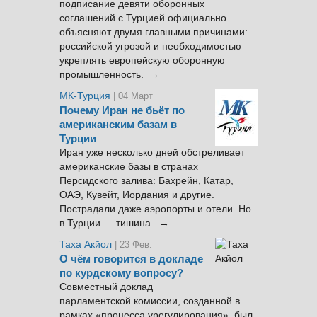
подписание девяти оборонных
соглашений с Турцией официально
объясняют двумя главными причинами:
российской угрозой и необходимостью
укреплять европейскую оборонную
промышленность. →
МК-Турция
| 04 Март
Почему Иран не бьёт по
американским базам в
Турции
Иран уже несколько дней обстреливает
американские базы в странах
Персидского залива: Бахрейн, Катар,
ОАЭ, Кувейт, Иордания и другие.
Пострадали даже аэропорты и отели. Но
в Турции — тишина. →
Таха Акйол
| 23 Фев.
О чём говорится в докладе
по курдскому вопросу?
Совместный доклад
парламентской комиссии, созданной в
рамках «процесса урегулирования», был