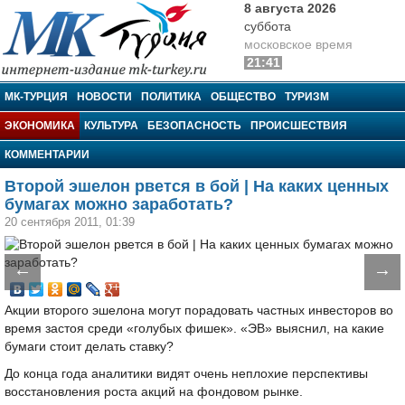
8 августа 2026
суббота
московское время
21:41
МК-Турция
МК-ТУРЦИЯ
НОВОСТИ
ПОЛИТИКА
ОБЩЕСТВО
ТУРИЗМ
ЭКОНОМИКА
КУЛЬТУРА
БЕЗОПАСНОСТЬ
ПРОИСШЕСТВИЯ
КОММЕНТАРИИ
Второй эшелон рвется в бой | На каких ценных
бумагах можно заработать?
20 сентября 2011, 01:39
←
→
Акции второго эшелона могут порадовать частных инвесторов во
время застоя среди «голубых фишек». «ЭВ» выяснил, на какие
бумаги стоит делать ставку?
До конца года аналитики видят очень неплохие перспективы
восстановления роста акций на фондовом рынке.