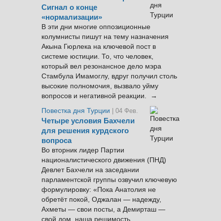
Сигнал о конце
«нормализации»
В эти дни многие оппозиционные
колумнисты пишут на тему назначения
Акына Гюрлека на ключевой пост в
системе юстиции. То, что человек,
который вел резонансное дело мэра
Стамбула Имамоглу, вдруг получил столь
высокие полномочия, вызвало уйму
вопросов и негативной реакции. →
Повестка дня Турции
| 04 Фев.
Четыре условия Бахчели
для решения курдского
вопроса
Во вторник лидер Партии
националистического движения (ПНД)
Девлет Бахчели на заседании
парламентской группы озвучил ключевую
формулировку: «Пока Анатолия не
обретёт покой, Оджалан — надежду,
Ахметы — свои посты, а Демирташ —
свой дом, наша решимость