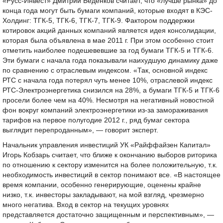
«Русс-Инвест» Дмитрий Беденков считает, что «лучше рынка» до
конца года могут быть бумаги компаний, которые входят в КЭС-
Холдинг: ТГК-5, ТГК-6, ТГК-7, ТГК-9. Фактором поддержки
котировок акций данных компаний является идея консолидации,
которая была объявлена в мае 2011 г. При этом особенно стоит
отметить наиболее подешевевшие за год бумаги ТГК-5 и ТГК-6.
Эти бумаги с начала года показывали наихудшую динамику даже
по сравнению с отраслевым индексом. «Так, основной индекс
РТС с начала года потерял чуть менее 10%, отраслевой индекс
РТС-Электроэнергетика снизился на 28%, а бумаги ТГК-5 и ТГК-6
просели более чем на 40%. Несмотря на негативный новостной
фон вокруг компаний электроэнергетики из-за замораживания
тарифов на первое полугодие 2012 г., ряд бумаг сектора
выглядит перепроданным», — говорит эксперт.
Начальник управления инвестиций УК «Райффайзен Капитал»
Игорь Кобзарь считает, что ближе к окончанию выборов риторика
по отношению к сектору изменится на более положительную, т.к.
необходимость инвестиций в сектор понимают все. «В настоящее
время компании, особенно генерирующие, оценены крайне
низко, т.к. инвесторы закладывают, на мой взгляд, чрезмерно
много негатива. Вход в сектор на текущих уровнях
представляется достаточно защищенным и перспективным», —