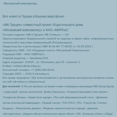
Московский комсомолец
Все новости Турции в Вашем смартфоне!
«МК-Турция» совместный проект Издательского дома
«Московский комсомолец»
и АНО «МИРНаС
Сетевое издание «МК в Турции» MK-Turkey.ru — 16+
Зарегистрировано Федеральной службой по надзору в сфере связи, информационных
технологий и массовых коммуникаций (Роскомнадзор).
Свидетельство о регистрации СМИ Эл № ФС 77-66061 от 10.06.2016 г.
Учредитель СМИ – АО «Редакция газеты «Московский Комсомолец»
Редакция СМИ – АНО «МИРНаС»
Главный редактор — Ниязбаев Я.Ю.
Адрес редакции: 115035 , ул. Пятницкая, дом 25, строение 1.
Е-Маил: redaktor@mk-turkey.ru
Контактный телефон: +7 (499) 390-08-91
Copyright 2003 — 2026 © mk-turkey.ru
Все права защищены. При использовании и цитировании материалов активная ссылка
на сайт mk-turkey.ru обязательна!
Для читателей
: В России признаны экстремистскими и запрещены организации ФБК (Фонд борьбы
с коррупцией, признан иноагентом), Штабы Навального, «Национал-большевистская партия»,
«Свидетели Иеговы», «Армия воли народа», «Русский общенациональный союз», «Движение
против нелегальной иммиграции», «Правый сектор», УНА-УНСО, УПА, «Тризуб им. Степана
Бандеры», «Мизантропик дивижн», «Меджлис крымскотатарского народа», движение
«Артподготовка», общероссийская политическая партия «Воля», АУЕ, батальоны «Азов» и Айдар″.