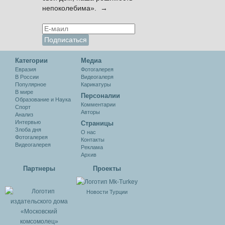
непоколебима». →
Категории
Медиа
Евразия
Фотогалерея
В России
Видеогалеря
Популярное
Карикатуры
В мире
Персоналии
Образование и Наука
Комментарии
Спорт
Авторы
Анализ
Интервью
Cтраницы
Злоба дня
О нас
Фотогалерея
Контакты
Видеогалерея
Реклама
Архив
Партнеры
Проекты
Новости Турции