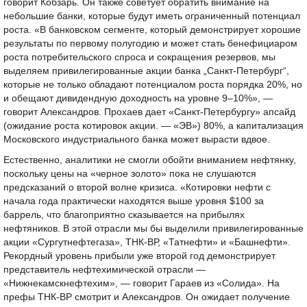
говорит Кобзарь. Он также советует обратить внимание на
небольшие банки, которые будут иметь ограниченный потенциал
роста. «В банковском сегменте, который демонстрирует хорошие
результаты по первому полугодию и может стать бенефициаром
роста потребительского спроса и сокращения резервов, мы
выделяем привилегированные акции банка „Санкт-Петербург“,
которые не только обладают потенциалом роста порядка 20%, но
и обещают дивидендную доходность на уровне 9–10%», —
говорит Александров. Прохаев дает «Санкт-Петербургу» апсайд
(ожидание роста котировок акции. — «ЭВ») 80%, а капитализация
Московского индустриального банка может вырасти вдвое.
Естественно, аналитики не смогли обойти вниманием нефтянку,
поскольку цены на «черное золото» пока не слушаются
предсказаний о второй волне кризиса. «Котировки нефти с
начала года практически находятся выше уровня $100 за
баррель, что благоприятно сказывается на прибылях
нефтяников. В этой отрасли мы бы выделили привилегированные
акции «Сургутнефтегаза», ТНК-ВР, «Татнефти» и «Башнефти».
Рекордный уровень прибыли уже второй год демонстрирует
представитель нефтехимической отрасли —
«Нижнекамскнефтехим», — говорит Гараев из «Солида». На
префы ТНК-ВР смотрит и Александров. Он ожидает получение