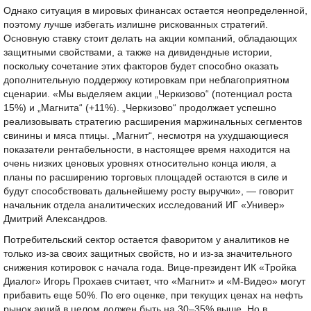
Однако ситуация в мировых финансах остается неопределенной,
поэтому лучше избегать излишне рискованных стратегий.
Основную ставку стоит делать на акции компаний, обладающих
защитными свойствами, а также на дивидендные истории,
поскольку сочетание этих факторов будет способно оказать
дополнительную поддержку котировкам при неблагоприятном
сценарии. «Мы выделяем акции „Черкизово“ (потенциал роста
15%) и „Магнита“ (+11%). „Черкизово“ продолжает успешно
реализовывать стратегию расширения маржинальных сегментов
свинины и мяса птицы. „Магнит“, несмотря на ухудшающиеся
показатели рентабельности, в настоящее время находится на
очень низких ценовых уровнях относительно конца июля, а
планы по расширению торговых площадей остаются в силе и
будут способствовать дальнейшему росту выручки», — говорит
начальник отдела аналитических исследований ИГ «Универ»
Дмитрий Александров.
Потребительский сектор остается фаворитом у аналитиков не
только из-за своих защитных свойств, но и из-за значительного
снижения котировок с начала года. Bице-президент ИК «Тройка
Диалог» Игорь Прохаев считает, что «Магнит» и «М-Видео» могут
прибавить еще 50%. По его оценке, при текущих ценах на нефть
рынок акций в целом должен быть на 30–35% выше. Но в