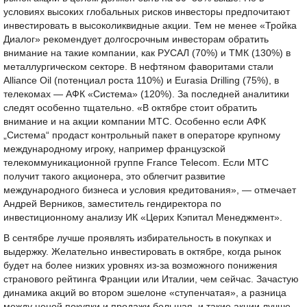
условиях высоких глобальных рисков инвесторы предпочитают
инвестировать в высоколиквидные акции. Тем не менее «Тройка
Диалог» рекомендует долгосрочным инвесторам обратить
внимание на такие компании, как РУСАЛ (70%) и ТМК (130%) в
металлургическом секторе. В нефтяном фаворитами стали
Alliance Oil (потенциал роста 110%) и Eurasia Drilling (75%), в
телекомах — АФК «Система» (120%). За последней аналитики
следят особенно тщательно. «В октябре стоит обратить
внимание и на акции компании МТС. Особенно если АФК
„Система“ продаст контрольный пакет в операторе крупному
международному игроку, например французской
телекоммуникационной группе France Telecom. Если МТС
получит такого акционера, это облегчит развитие
международного бизнеса и условия кредитования», — отмечает
Андрей Верников, заместитель гендиректора по
инвестиционному анализу ИК «Церих Кэпитал Менеджмент».
В сентябре лучше проявлять избирательность в покупках и
выдержку. Желательно инвестировать в октябре, когда рынок
будет на более низких уровнях из-за возможного понижения
странового рейтинга Франции или Италии, чем сейчас. Зачастую
динамика акций во втором эшелоне «ступенчатая», а разница
между ценой покупки и продажи большая, и такие акции лучше