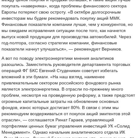
покупать «наверняка», когда проблемы финансового сектора
Европы потеряют свою остроту. «В октябре долгосрочным
инвесторам мы будем рекомендовать покупку акций ММК.
Финансовые показатели компании лучше, чем у конкурентов, но
мы ожидаем исправления ситуации после того, как начнется
выпуск новой продукции для производства автомобилей. Через
год-полтора, согласно стратегии компании, финансовые
показатели начнут улучшаться», — рекомендует Верников.
А вот по поводу электроэнергетики мнения аналитиков
разошлись. Заместитель руководителя департамента торговых
операций ФГ БКС Евгений Студеникин советует избегать
вложений в эти бумаги. «На наш взгляд, наименее
привлекательным сектором российского фондового рынка
является электроэнергетика. В отрасли по-прежнему много
проблем, несмотря на проведенную реформу, а также предстоят
огромные капитальные затраты на обновление основных
фондов, износ которых достигает 80%. В связи с этим мы
рекомендуем воздерживаться от покупок акций эмитентов этой
отрасли», — соглашается Ринат Гараев, управляющий
портфелями ценных бумаг управления инвестиций УК «Солид
Менеджмент». Однако начальник аналитического отдела ИК