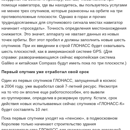
помощи навигатора, где вы находитесь, вы пользуетесь услугами
не менее трех спутников, которые разнесены на орбите на три
противоположные плоскости. Однако в горах и прочих
труднодосягаемых для спутникового сигнала местах навигатор
начинает «проседать». Точность определения местонахождения
снижается. Это значит, аппарату не хватает данных из новых
точек орбиты. Вот этот пробел и должны заполнить новые шесть
спутников. При их введении в строй ГЛОНАСС будет охватывать
шесть плоскостей, как в американской системе GPS. (Для
справки: разворачивающаяся сейчас европейская система
Galileo и китайская Compass будут иметь пока по три плоскости.)
Первый спутник уже отработал свой срок
Один из первых спутников ГЛОНАСС, запущенный в космос
в 2004 году, уже выработал свой
7-летний
ресурс. Несмотря
на то что он вполне еще работоспособен, его вывели
из группировки, определив в резервную группу. Кстати, срок
действия новых испытываемых сейчас спутников «ГЛОНАСС-К»
будет составлять 10 лет.
Пока первые спутники уходят на «пенсию», в подмосковном
Королеве только начинают строительство здания
представительства ГЛОНАСС для гражданских пользователей.