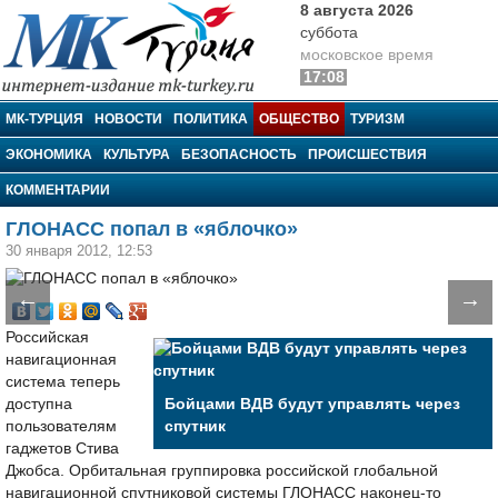
8 августа 2026
суббота
московское время
17:08
МК-Турция
МК-ТУРЦИЯ
НОВОСТИ
ПОЛИТИКА
ОБЩЕСТВО
ТУРИЗМ
ЭКОНОМИКА
КУЛЬТУРА
БЕЗОПАСНОСТЬ
ПРОИСШЕСТВИЯ
КОММЕНТАРИИ
ГЛОНАСС попал в «яблочко»
30 января 2012, 12:53
←
→
Российская
навигационная
система теперь
доступна
Бойцами ВДВ будут управлять через
пользователям
спутник
гаджетов Стива
Джобса. Орбитальная группировка российской глобальной
навигационной спутниковой системы ГЛОНАСС наконец-то