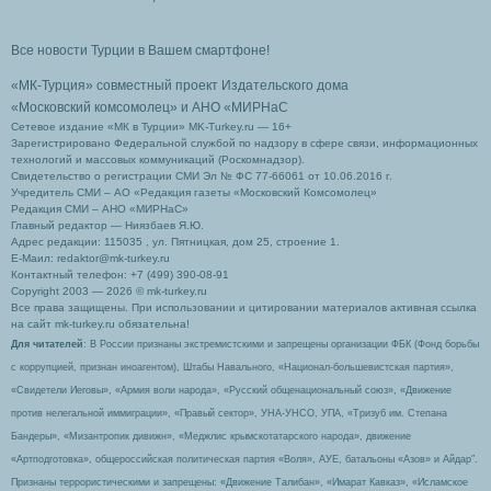
Все новости Турции в Вашем смартфоне!
«МК-Турция» совместный проект Издательского дома
«Московский комсомолец»
и АНО «МИРНаС
Сетевое издание «МК в Турции» MK-Turkey.ru — 16+
Зарегистрировано Федеральной службой по надзору в сфере связи, информационных
технологий и массовых коммуникаций (Роскомнадзор).
Свидетельство о регистрации СМИ Эл № ФС 77-66061 от 10.06.2016 г.
Учредитель СМИ – АО «Редакция газеты «Московский Комсомолец»
Редакция СМИ – АНО «МИРНаС»
Главный редактор — Ниязбаев Я.Ю.
Адрес редакции: 115035 , ул. Пятницкая, дом 25, строение 1.
Е-Маил: redaktor@mk-turkey.ru
Контактный телефон: +7 (499) 390-08-91
Copyright 2003 — 2026 © mk-turkey.ru
Все права защищены. При использовании и цитировании материалов активная ссылка
на сайт mk-turkey.ru обязательна!
Для читателей
: В России признаны экстремистскими и запрещены организации ФБК (Фонд борьбы
с коррупцией, признан иноагентом), Штабы Навального, «Национал-большевистская партия»,
«Свидетели Иеговы», «Армия воли народа», «Русский общенациональный союз», «Движение
против нелегальной иммиграции», «Правый сектор», УНА-УНСО, УПА, «Тризуб им. Степана
Бандеры», «Мизантропик дивижн», «Меджлис крымскотатарского народа», движение
«Артподготовка», общероссийская политическая партия «Воля», АУЕ, батальоны «Азов» и Айдар″.
Признаны террористическими и запрещены: «Движение Талибан», «Имарат Кавказ», «Исламское