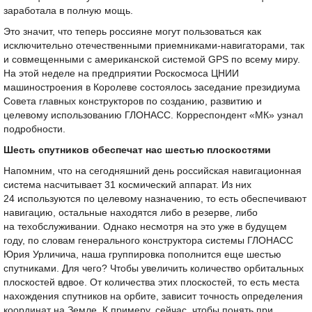
заработала в полную мощь.
Это значит, что теперь россияне могут пользоваться как
исключительно отечественными приемниками-навигаторами, так
и совмещенными с американской системой GPS по всему миру.
На этой неделе на предприятии Роскосмоса ЦНИИ
машиностроения в Королеве состоялось заседание президиума
Совета главных конструкторов по созданию, развитию и
целевому использованию ГЛОНАСС. Корреспондент «МК» узнал
подробности.
Шесть спутников обеспечат нас шестью плоскостями
Напомним, что на сегодняшний день российская навигационная
система насчитывает 31 космический аппарат. Из них
24 используются по целевому назначению, то есть обеспечивают
навигацию, остальные находятся либо в резерве, либо
на техобслуживании. Однако несмотря на это уже в будущем
году, по словам генерального конструктора системы ГЛОНАСС
Юрия Урличича, наша группировка пополнится еще шестью
спутниками. Для чего? Чтобы увеличить количество орбитальных
плоскостей вдвое. От количества этих плоскостей, то есть места
нахождения спутников на орбите, зависит точность определения
координат на Земле. К примеру, сейчас, чтобы понять при