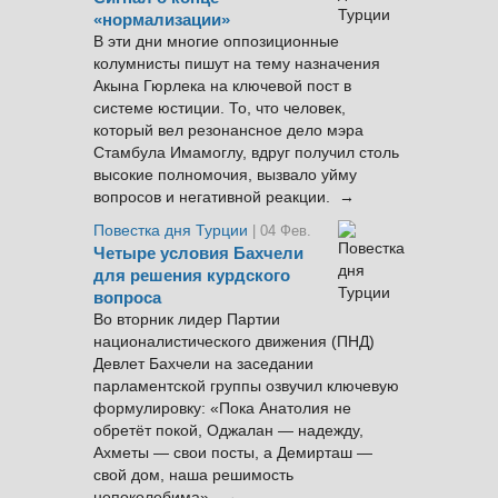
«нормализации»
В эти дни многие оппозиционные
колумнисты пишут на тему назначения
Акына Гюрлека на ключевой пост в
системе юстиции. То, что человек,
который вел резонансное дело мэра
Стамбула Имамоглу, вдруг получил столь
высокие полномочия, вызвало уйму
вопросов и негативной реакции. →
Повестка дня Турции
| 04 Фев.
Четыре условия Бахчели
для решения курдского
вопроса
Во вторник лидер Партии
националистического движения (ПНД)
Девлет Бахчели на заседании
парламентской группы озвучил ключевую
формулировку: «Пока Анатолия не
обретёт покой, Оджалан — надежду,
Ахметы — свои посты, а Демирташ —
свой дом, наша решимость
непоколебима». →