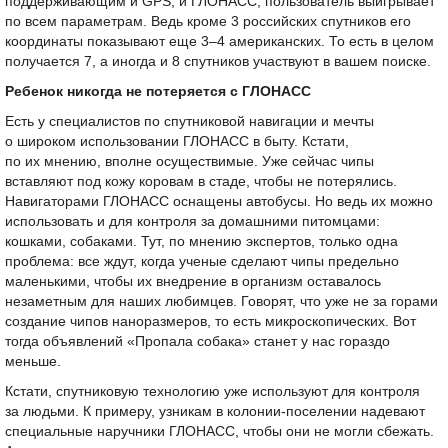
поддерживающим и GPS, и ГЛОНАСС, пользователь выигрывает
по всем параметрам. Ведь кроме 3 российских спутников его
координаты показывают еще
3–4 американских.
То есть в целом
получается 7, а иногда и 8 спутников участвуют в вашем поиске.
Ребенок никогда не потеряется с ГЛОНАСС
Есть у специалистов по спутниковой навигации и мечты
о широком использовании ГЛОНАСС в быту. Кстати,
по их мнению, вполне осуществимые. Уже сейчас чипы
вставляют под кожу коровам в стаде, чтобы не потерялись.
Навигаторами ГЛОНАСС оснащены автобусы. Но ведь их можно
использовать и для контроля за домашними питомцами:
кошками, собаками. Тут, по мнению экспертов, только одна
проблема: все ждут, когда ученые сделают чипы предельно
маленькими, чтобы их внедрение в организм оставалось
незаметным для наших любимцев. Говорят, что уже не за горами
создание чипов наноразмеров, то есть микроскопических. Вот
тогда объявлений «Пропала собака» станет у нас гораздо
меньше.
Кстати, спутниковую технологию уже используют для контроля
за людьми. К примеру, узникам в колонии-поселении надевают
специальные наручники ГЛОНАСС, чтобы они не могли сбежать.