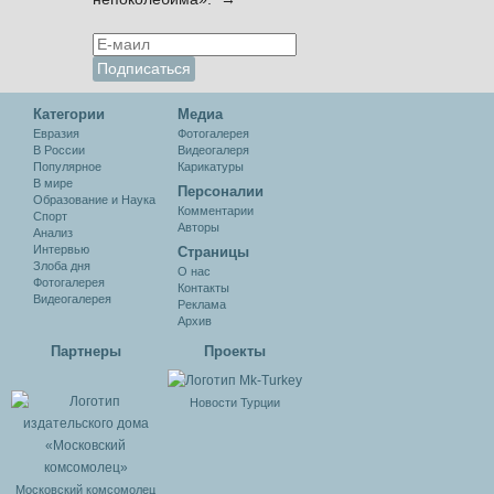
Категории
Медиа
Евразия
Фотогалерея
В России
Видеогалеря
Популярное
Карикатуры
В мире
Персоналии
Образование и Наука
Комментарии
Спорт
Авторы
Анализ
Интервью
Cтраницы
Злоба дня
О нас
Фотогалерея
Контакты
Видеогалерея
Реклама
Архив
Партнеры
Проекты
Новости Турции
Московский комсомолец