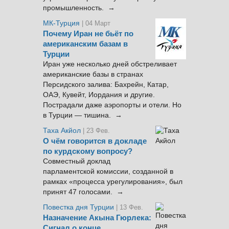
промышленность. →
МК-Турция
| 04 Март
Почему Иран не бьёт по
американским базам в
Турции
Иран уже несколько дней обстреливает
американские базы в странах
Персидского залива: Бахрейн, Катар,
ОАЭ, Кувейт, Иордания и другие.
Пострадали даже аэропорты и отели. Но
в Турции — тишина. →
Таха Акйол
| 23 Фев.
О чём говорится в докладе
по курдскому вопросу?
Совместный доклад
парламентской комиссии, созданной в
рамках «процесса урегулирования», был
принят 47 голосами. →
Повестка дня Турции
| 13 Фев.
Назначение Акына Гюрлека:
Сигнал о конце