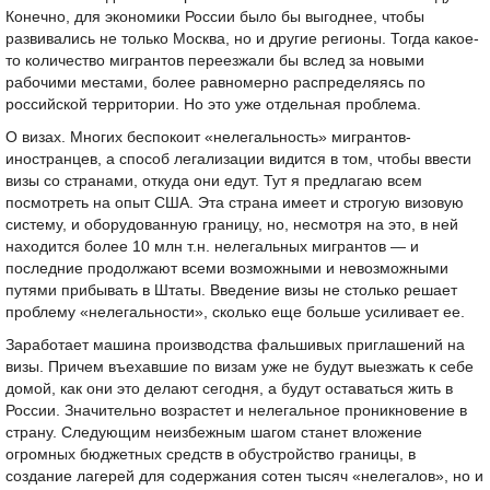
Конечно, для экономики России было бы выгоднее, чтобы
развивались не только Москва, но и другие регионы. Тогда какое-
то количество мигрантов переезжали бы вслед за новыми
рабочими местами, более равномерно распределяясь по
российской территории. Но это уже отдельная проблема.
О визах. Многих беспокоит «нелегальность» мигрантов-
иностранцев, а способ легализации видится в том, чтобы ввести
визы со странами, откуда они едут. Тут я предлагаю всем
посмотреть на опыт США. Эта страна имеет и строгую визовую
систему, и оборудованную границу, но, несмотря на это, в ней
находится более 10 млн т.н. нелегальных мигрантов — и
последние продолжают всеми возможными и невозможными
путями прибывать в Штаты. Введение визы не столько решает
проблему «нелегальности», сколько еще больше усиливает ее.
Заработает машина производства фальшивых приглашений на
визы. Причем въехавшие по визам уже не будут выезжать к себе
домой, как они это делают сегодня, а будут оставаться жить в
России. Значительно возрастет и нелегальное проникновение в
страну. Следующим неизбежным шагом станет вложение
огромных бюджетных средств в обустройство границы, в
создание лагерей для содержания сотен тысяч «нелегалов», но и