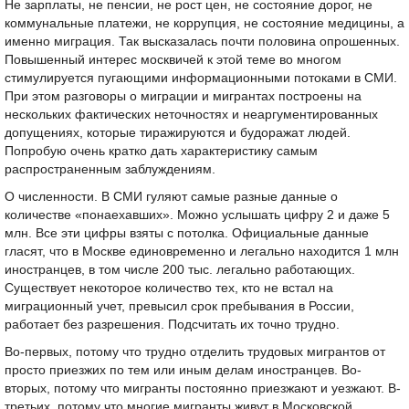
Не зарплаты, не пенсии, не рост цен, не состояние дорог, не
коммунальные платежи, не коррупция, не состояние медицины, а
именно миграция. Так высказалась почти половина опрошенных.
Повышенный интерес москвичей к этой теме во многом
стимулируется пугающими информационными потоками в СМИ.
При этом разговоры о миграции и мигрантах построены на
нескольких фактических неточностях и неаргументированных
допущениях, которые тиражируются и будоражат людей.
Попробую очень кратко дать характеристику самым
распространенным заблуждениям.
О численности. В СМИ гуляют самые разные данные о
количестве «понаехавших». Можно услышать цифру 2 и даже 5
млн. Все эти цифры взяты с потолка. Официальные данные
гласят, что в Москве единовременно и легально находится 1 млн
иностранцев, в том числе 200 тыс. легально работающих.
Существует некоторое количество тех, кто не встал на
миграционный учет, превысил срок пребывания в России,
работает без разрешения. Подсчитать их точно трудно.
Во-первых, потому что трудно отделить трудовых мигрантов от
просто приезжих по тем или иным делам иностранцев. Во-
вторых, потому что мигранты постоянно приезжают и уезжают. В-
третьих, потому что многие мигранты живут в Московской