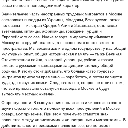
вовсе не носят непреодолимый характер.
Значительную часть иностранных трудовых мигрантов в Москве
составляют выходцы из Украины, Молдовы, Белоруссии, около
половины — из стран Средней Азии и Закавказья, есть также
вьетнамцы, китайцы, африканцы, граждане Турции и
Европейского союза. Иначе говоря, мигранты прибывают в
Москву не с другой планеты, а в основном с постсоветского
пространства. Мы веками жили в одном государстве, у нас общий
культурный опыт, общая историческая память — та же Великая
Отечественная война, в которой украинцы, узбеки и казахи
вместе с русскими и кавказцами защищали столицу общей
родины. К этому стоит добавить, что большинство трудовых
мигрантов приехали временно — заработать, а потом вернутся
туда, где живут их семьи. Следовательно, вопрос не стоит о том,
что все приехавшие останутся навсегда в Москве и будут
вытеснять местных жителей.
О преступности. В выступлениях политиков и чиновников часто
звучит фраза о том, что половину всех преступлений в Москве
совершают приезжие. При этом почему-то ставится знак
равенства между «приезжими» и «иностранными мигрантами». В
действительности приезжими являются все, кто не имеет