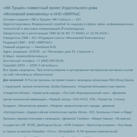
«МК-Турция» совместный проект Издательского дома
«Московский комсомолец»
и АНО «МИРНаС
Сетевое издание «МК в Турции» MK-Turkey.ru — 16+
Зарегистрировано Федеральной службой по надзору в сфере связи, информационных
технологий и массовых коммуникаций (Роскомнадзор).
Свидетельство о регистрации СМИ Эл № ФС 77-66061 от 10.06.2016 г.
Учредитель СМИ – АО «Редакция газеты «Московский Комсомолец»
Редакция СМИ – АНО «МИРНаС»
Главный редактор — Ниязбаев Я.Ю.
Адрес редакции: 115035 , ул. Пятницкая, дом 25, строение 1.
Е-Маил: redaktor@mk-turkey.ru
Контактный телефон: +7 (499) 390-08-91
Copyright 2003 — 2026 © mk-turkey.ru
Все права защищены. При использовании и цитировании материалов активная ссылка
на сайт mk-turkey.ru обязательна!
Для читателей
: В России признаны экстремистскими и запрещены организации ФБК (Фонд борьбы
с коррупцией, признан иноагентом), Штабы Навального, «Национал-большевистская партия»,
«Свидетели Иеговы», «Армия воли народа», «Русский общенациональный союз», «Движение
против нелегальной иммиграции», «Правый сектор», УНА-УНСО, УПА, «Тризуб им. Степана
Бандеры», «Мизантропик дивижн», «Меджлис крымскотатарского народа», движение
«Артподготовка», общероссийская политическая партия «Воля», АУЕ, батальоны «Азов» и Айдар″.
Признаны террористическими и запрещены: «Движение Талибан», «Имарат Кавказ», «Исламское
государство» (ИГ, ИГИЛ), Джебхад-ан-Нусра, «АУМ Синрике», «Братья-мусульмане», «Аль-Каида
в странах исламского Магриба», «Сеть», «Колумбайн». В РФ признана нежелательной