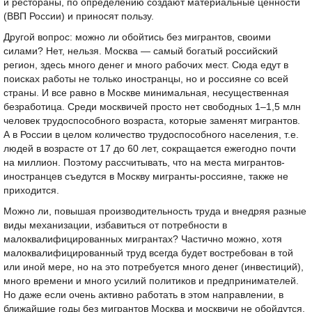
и рестораны, по определению создают материальные ценности
(ВВП России) и приносят пользу.
Другой вопрос: можно ли обойтись без мигрантов, своими
силами? Нет, нельзя. Москва — самый богатый российский
регион, здесь много денег и много рабочих мест. Сюда едут в
поисках работы не только иностранцы, но и россияне со всей
страны. И все равно в Москве минимальная, несущественная
безработица. Среди москвичей просто нет свободных 1–1,5 млн
человек трудоспособного возраста, которые заменят мигрантов.
А в России в целом количество трудоспособного населения, т.е.
людей в возрасте от 17 до 60 лет, сокращается ежегодно почти
на миллион. Поэтому рассчитывать, что на места мигрантов-
иностранцев съедутся в Москву мигранты-россияне, также не
приходится.
Можно ли, повышая производительность труда и внедряя разные
виды механизации, избавиться от потребности в
малоквалифицированных мигрантах? Частично можно, хотя
малоквалифицированный труд всегда будет востребован в той
или иной мере, но на это потребуется много денег (инвестиций),
много времени и много усилий политиков и предпринимателей.
Но даже если очень активно работать в этом направлении, в
ближайшие годы без мигрантов Москва и москвичи не обойдутся.