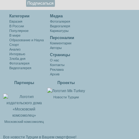
Категории
Медиа
Евразия
Фотогалерея
В России
Видеогалеря
Популярное
Карикатуры
В мире
Персоналии
Образование и Наука
Комментарии
Спорт
Авторы
Анализ
Интервью
Cтраницы
Злоба дня
О нас
Фотогалерея
Контакты
Видеогалерея
Реклама
Архив
Партнеры
Проекты
Новости Турции
Московский комсомолец
Все новости Турции в Вашем смартфоне!