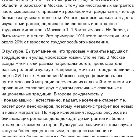
области, а работают в Москве. К тому же иностранных мигрантов
часто смешивают с приезжими российскими гражданами, что еще
больше запутывает подсчеты. Ученые, которые серьезно и долго
изучают миграцию, оценивают численность иностранных
трудовых мигрантов в Москве в 1–1,5 млн человек. Не более, а
быть может, и менее. Это примерно 10% всего населения, или
около 20% от взрослого трудоспособного населения.
О культуре. Бытует мнение, что трудовые мигранты нарушают
традиционный уклад московской жизни. Это не так. В Москве
всегда жили люди разных национальностей, представители
разных религий и культур. Например, мечети в городе появились
еще в XVIII веке. Население Москвы всегда формировалось
путем массовой миграции населения из сельской местности и из
провинции, сплавляя друг с другом различные локальные и
национальные традиции. В городе рождаемость у
«понаехавших», естественно, падает, население стареет, т.е.
растет доля пенсионеров, поэтому мегаполис требует все новых
и новых мигрантов. По мере исчерпания людских ресурсов из
близлежащих регионов дело доходит до мигрантов из более
отдаленных земель и стран. Культурные различия в этом случае
кажутся более существенными, а процесс смешения и
переплавки более сложным. Однако различия между культурами