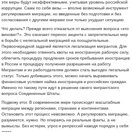
эти меры будут неэффективными, учитывая уровень российской
коррупции. Сами по себе визы — вполне возможный инструмент
регулирования миграции, но введенные без подготовки и без
согласования с другими мерами они только ухудшат ситуацию.
Что делать? Прежде всего отказаться от выяснения вопроса «кто
виноват?». Это означает перенос акцента с запретительных мер
в борьбе с нелегальной миграцией на поощрительные.
Первоочередной задачей является легализация мигрантов. Для
этого необходимо отменить квоты на иностранную рабочую силу,
облегчить процедуру продления сроков пребывания иностранцев
в России и процедуру получения разрешения на работу.
Мигрантам и их работодателям должен стать выгоден легальный
статус. Только добившись этого, можно начать выравнивать
финансовые условия найма иностранцев и российских граждан.
Именно по такому пути идут в решении своего мигрантского
вопроса Соединенные Штаты.
Подвожу итог. В современном мире происходят масштабные
миграции между регионами, странами и континентами.
Остановить этот процесс невозможно. А регулировать миграцию,
разумеется, нужно. Но опираясь на реальные факты, а не
вымыслы. Без истерик, угроз и репрессий наводя порядок у себя
дома.