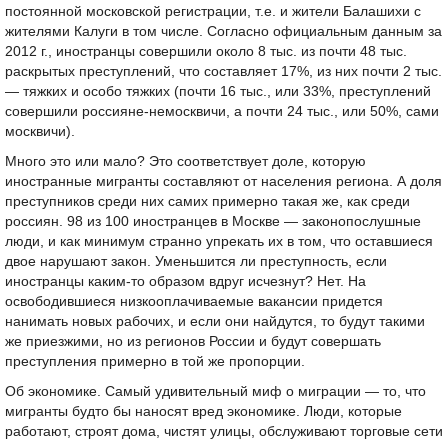
постоянной московской регистрации, т.е. и жители Балашихи с
жителями Калуги в том числе. Согласно официальным данным за
2012 г., иностранцы совершили около 8 тыс. из почти 48 тыс.
раскрытых преступлений, что составляет 17%, из них почти 2 тыс.
— тяжких и особо тяжких (почти 16 тыс., или 33%, преступлений
совершили россияне-немосквичи, а почти 24 тыс., или 50%, сами
москвичи).
Много это или мало? Это соответствует доле, которую
иностранные мигранты составляют от населения региона. А доля
преступников среди них самих примерно такая же, как среди
россиян. 98 из 100 иностранцев в Москве — законопослушные
люди, и как минимум странно упрекать их в том, что оставшиеся
двое нарушают закон. Уменьшится ли преступность, если
иностранцы каким-то образом вдруг исчезнут? Нет. На
освободившиеся низкооплачиваемые вакансии придется
нанимать новых рабочих, и если они найдутся, то будут такими
же приезжими, но из регионов России и будут совершать
преступления примерно в той же пропорции.
Об экономике. Самый удивительный миф о миграции — то, что
мигранты будто бы наносят вред экономике. Люди, которые
работают, строят дома, чистят улицы, обслуживают торговые сети