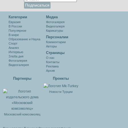
Категории
Медиа
Евразия
Фотогалерея
В России
Видеогалеря
Популярное
Карикатуры
В мире
Персоналии
Образование и Наука
Комментарии
Спорт
Авторы
Анализ
Интервью
Cтраницы
Злоба дня
О нас
Фотогалерея
Контакты
Видеогалерея
Реклама
Архив
Партнеры
Проекты
Новости Турции
Московский комсомолец