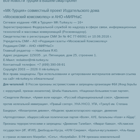
Все новости Турции в Вашем смартфоне!
«МК-Турция» совместный проект Издательского дома
«Московский комсомолец»
и АНО «МИРНаС
Сетевое издание «МК в Турции» MK-Turkey.ru — 16+
Зарегистрировано Федеральной службой по надзору в сфере связи, информационных
технологий и массовых коммуникаций (Роскомнадзор).
Свидетельство о регистрации СМИ Эл № ФС 77-66061 от 10.06.2016 г.
Учредитель СМИ – АО «Редакция газеты «Московский Комсомолец»
Редакция СМИ – АНО «МИРНаС»
Главный редактор — Ниязбаев Я.Ю.
Адрес редакции: 115035 , ул. Пятницкая, дом 25, строение 1.
Е-Маил: redaktor@mk-turkey.ru
Контактный телефон: +7 (499) 390-08-91
Copyright 2003 — 2026 © mk-turkey.ru
Все права защищены. При использовании и цитировании материалов активная ссылка
на сайт mk-turkey.ru обязательна!
Для читателей
: В России признаны экстремистскими и запрещены организации ФБК (Фонд борьбы
с коррупцией, признан иноагентом), Штабы Навального, «Национал-большевистская партия»,
«Свидетели Иеговы», «Армия воли народа», «Русский общенациональный союз», «Движение
против нелегальной иммиграции», «Правый сектор», УНА-УНСО, УПА, «Тризуб им. Степана
Бандеры», «Мизантропик дивижн», «Меджлис крымскотатарского народа», движение
«Артподготовка», общероссийская политическая партия «Воля», АУЕ, батальоны «Азов» и Айдар″.
Признаны террористическими и запрещены: «Движение Талибан», «Имарат Кавказ», «Исламское
государство» (ИГ, ИГИЛ), Джебхад-ан-Нусра, «АУМ Синрике», «Братья-мусульмане», «Аль-Каида
в странах исламского Магриба», «Сеть», «Колумбайн». В РФ признана нежелательной