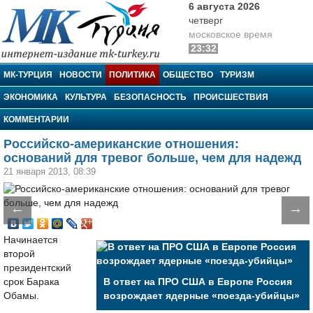
6 августа 2026
четверг
московское время
23:32
МК-Турция
МК-ТУРЦИЯ
НОВОСТИ
ПОЛИТИКА
ОБЩЕСТВО
ТУРИЗМ
ЭКОНОМИКА
КУЛЬТУРА
БЕЗОПАСНОСТЬ
ПРОИСШЕСТВИЯ
КОММЕНТАРИИ
Российско-американские отношения:
оснований для тревог больше, чем для надежд
21 января 2013, 08:39
←
→
Начинается
второй
президентский
срок Барака
В ответ на ПРО США в Европе Россия
Обамы.
возрождает ядерные «поезда-убийцы»