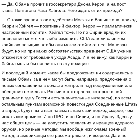
— Да, Обама прочит в госсекретари Джона Керри, а на пост
главы Пентагона Чака Хэйгела. Чего ждать от их прихода?
— С точки зрения взаимодействия Москвы и Вашингтона, приход
Керри и Хэйгел — позитивный фактор. Керри — прагматически
настроенный политик, Хэйгел тоже. Но по Сирии вряд ли их
появление может что-либо изменить. США заняли слишком
крайнюю позицию, чтобы они могли отойти от нее. Маневры
будут, но ни при каких обстоятельствах президент США уже не
откажется от требования ухода Асада. И я не вижу, как Керри и
Хэйгел могли бы повлиять на эту позицию.
И последний момент: какие бы предложения ни содержались в
письме Обамы (а в нем могут быть, например, предложения о
новых соглашениях в области контроля над вооружениями или
обещания не мешать России в тех странах, которые с ней
граничат и где у России есть значительные интересы), по всем
остальным пунктам возможной повестки дня Соединенные Штаты
и впредь будут пытаться навязать нам свой подход скорее, чем
искать компромисс. И по ПРО, и по Сирии, и по Ирану. Здесь у
нас общая цель — не допустить появления у иранцев ядерного
оружия, но разные методы: мы вообще исключаем военный
метод, а американцы его рассматривают, и всерьез. Да и по