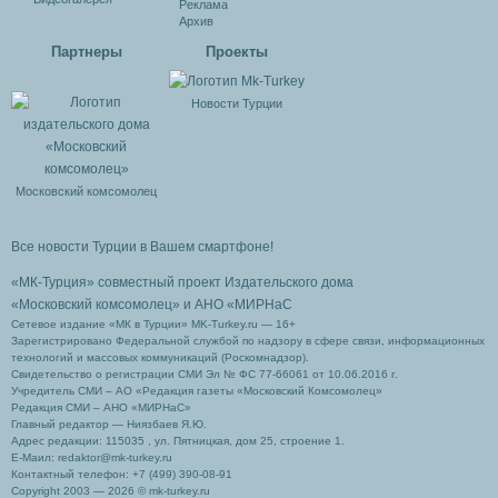
Реклама
Архив
Партнеры
Проекты
Новости Турции
Московский комсомолец
Все новости Турции в Вашем смартфоне!
«МК-Турция» совместный проект Издательского дома
«Московский комсомолец»
и АНО «МИРНаС
Сетевое издание «МК в Турции» MK-Turkey.ru — 16+
Зарегистрировано Федеральной службой по надзору в сфере связи, информационных
технологий и массовых коммуникаций (Роскомнадзор).
Свидетельство о регистрации СМИ Эл № ФС 77-66061 от 10.06.2016 г.
Учредитель СМИ – АО «Редакция газеты «Московский Комсомолец»
Редакция СМИ – АНО «МИРНаС»
Главный редактор — Ниязбаев Я.Ю.
Адрес редакции: 115035 , ул. Пятницкая, дом 25, строение 1.
Е-Маил: redaktor@mk-turkey.ru
Контактный телефон: +7 (499) 390-08-91
Copyright 2003 — 2026 © mk-turkey.ru