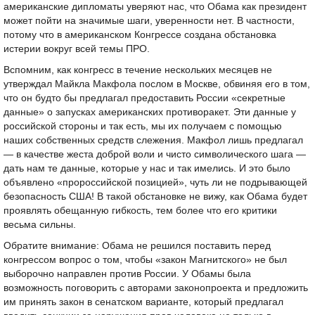
американские дипломаты уверяют нас, что Обама как президент
может пойти на значимые шаги, уверенности нет. В частности,
потому что в американском Конгрессе создана обстановка
истерии вокруг всей темы ПРО.
Вспомним, как конгресс в течение нескольких месяцев не
утверждал Майкла Макфола послом в Москве, обвиняя его в том,
что он будто бы предлагал предоставить России «секретные
данные» о запусках американских противоракет. Эти данные у
российской стороны и так есть, мы их получаем с помощью
наших собственных средств слежения. Макфол лишь предлагал
— в качестве жеста доброй воли и чисто символического шага —
дать нам те данные, которые у нас и так имелись. И это было
объявлено «пророссийской позицией», чуть ли не подрывающей
безопасность США! В такой обстановке не вижу, как Обама будет
проявлять обещанную гибкость, тем более что его критики
весьма сильны.
Обратите внимание: Обама не решился поставить перед
конгрессом вопрос о том, чтобы «закон Магнитского» не был
выборочно направлен против России. У Обамы была
возможность поговорить с авторами законопроекта и предложить
им принять закон в сенатском варианте, который предлагал