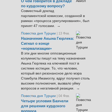
О чём говорится в докладе
по курдскому вопросу?
Совместный доклад
парламентской комиссии, созданной в
рамках «процесса урегулирования», был
принят 47 голосами. →
Повестка дня Турции
| 13 Фев.
Назначение Акына Гюрлека:
Сигнал о конце
«нормализации»
В эти дни многие оппозиционные
колумнисты пишут на тему назначения
Акына Гюрлека на ключевой пост в
системе юстиции. То, что человек,
который вел резонансное дело мэра
Стамбула Имамоглу, вдруг получил столь
высокие полномочия, вызвало уйму
вопросов и негативной реакции. →
Повестка дня Турции
| 04 Фев.
Четыре условия Бахчели
для решения курдского
вопроса