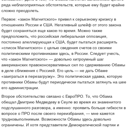
ряда неблагоприятных обстоятельств, которые ему будет крайне
сложно преодолеть.
Первое: «закон Магнитского» привел к серьезному кризису в
отношениях России и США. Негативный шлейф от этого закона
будет сохраняться еще какое-то время. Можно также
предположить, что российская либеральная оппозиция,
постоянно апеллирующая к США, будет пытаться расширять
«список Магнитского» с целью сведения счетов со своими
политическими противниками здесь, в России. Следует учесть,
что «закон Магнитского» — довольно хитроумный шаг
американских правоконсервативных сил по сдерживанию Обамы
в деле сближения с Россией. Его цель — не дать Обаме
«заиграться в перезагрузку». Это политическая удавка, которую
противники Обамы будут периодически пытаться затянуть на шее
его администрации.
Второе обстоятельство связано с ЕвроПРО. То, что Обама
обещал Дмитрию Медведеву в Сеуле во время их знаменитого
подслушанного разговора, а именно: проявить больше гибкости в
вопросе о ПРО после своего переизбрания, — мне кажется
трудновыполнимым. Возможности Обамы здесь довольно
ограничены. И хотя представители Демократической партии и