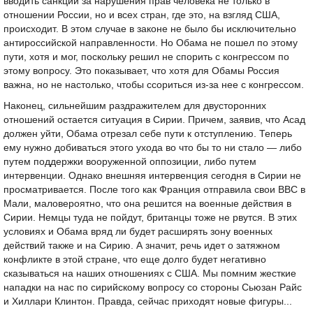
вводить санкции за нарушения прав человека не только в
отношении России, но и всех стран, где это, на взгляд США,
происходит. В этом случае в законе не было бы исключительно
антироссийской направленности. Но Обама не пошел по этому
пути, хотя и мог, поскольку решил не спорить с конгрессом по
этому вопросу. Это показывает, что хотя для Обамы Россия
важна, но не настолько, чтобы ссориться из-за нее с конгрессом.
Наконец, сильнейшим раздражителем для двусторонних
отношений остается ситуация в Сирии. Причем, заявив, что Асад
должен уйти, Обама отрезал себе пути к отступлению. Теперь
ему нужно добиваться этого ухода во что бы то ни стало — либо
путем поддержки вооруженной оппозиции, либо путем
интервенции. Однако внешняя интервенция сегодня в Сирии не
просматривается. После того как Франция отправила свои ВВС в
Мали, маловероятно, что она решится на военные действия в
Сирии. Немцы туда не пойдут, британцы тоже не рвутся. В этих
условиях и Обама вряд ли будет расширять зону военных
действий также и на Сирию. А значит, речь идет о затяжном
конфликте в этой стране, что еще долго будет негативно
сказываться на наших отношениях с США. Мы помним жесткие
нападки на нас по сирийскому вопросу со стороны Сьюзан Райс
и Хиллари Клинтон. Правда, сейчас приходят новые фигуры...