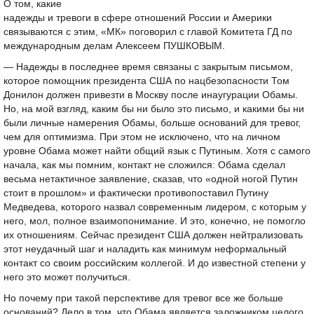
О том, какие
надежды и тревоги в сфере отношений России и Америки
связываются с этим, «МК» поговорил с главой Комитета ГД по
международным делам Алексеем ПУШКОВЫМ.
— Надежды в последнее время связаны с закрытым письмом,
которое помощник президента США по нацбезопасности Том
Донилон должен привезти в Москву после инаугурации Обамы.
Но, на мой взгляд, каким бы ни было это письмо, и какими бы ни
были личные намерения Обамы, больше оснований для тревог,
чем для оптимизма. При этом не исключено, что на личном
уровне Обама может найти общий язык с Путиным. Хотя с самого
начала, как мы помним, контакт не сложился: Обама сделал
весьма нетактичное заявление, сказав, что «одной ногой Путин
стоит в прошлом» и фактически противопоставил Путину
Медведева, которого назвал современным лидером, с которым у
него, мол, полное взаимопонимание. И это, конечно, не помогло
их отношениям. Сейчас президент США должен нейтрализовать
этот неудачный шаг и наладить как минимум неформальный
контакт со своим российским коллегой. И до известной степени у
него это может получиться.
Но почему при такой перспективе для тревог все же больше
оснований? Дело в том, что Обама является заложником целого