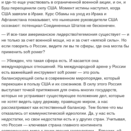
и где-то еще участвовать в ограниченной военной акции, и он, и
Буш переоценили силу США. Момент истины наступил, когда
США завязли в Ираке. Курс Обамы на уход из Ирака и
Афганистана показывает, что нынешние руководители США
осознают: потенциал Соединенных Штатов не бесконечен.
— И все-таки американское лидерство/гегемония существует — и
не только за счет военной мощи, но и за счет «мягкой силы». Но
если говорить о России, видите ли вы те сферы, где она могла бы
применить soft power?
— Убежден, что такая сфера есть. И касается она
международных отношений. На международной арене у России
есть важнейший инструмент soft power — это роль
балансирующей силы в современном миропорядке, который
перекошен в пользу США и их союзников. В силу этого Россия
выступает точкой притяжения для очень многих государств,
которых не устраивает существующее положение дел, которые
не хотят видеть одну державу, правящую миром, а нас
рассматривают как естественный балансир. Тем более что мы
отказались от коммунистической идеологии. Да, у нас есть
недостатки, но свои недостатки есть и у других стран. Учитывая,
что Россия — ключевая страна главного континента
современного мира с точки зрения геополитики – Евразии, ей