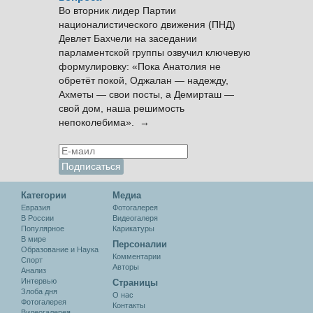
Во вторник лидер Партии
националистического движения (ПНД)
Девлет Бахчели на заседании
парламентской группы озвучил ключевую
формулировку: «Пока Анатолия не
обретёт покой, Оджалан — надежду,
Ахметы — свои посты, а Демирташ —
свой дом, наша решимость
непоколебима». →
Категории
Медиа
Евразия
Фотогалерея
В России
Видеогалеря
Популярное
Карикатуры
В мире
Персоналии
Образование и Наука
Комментарии
Спорт
Авторы
Анализ
Интервью
Cтраницы
Злоба дня
О нас
Фотогалерея
Контакты
Видеогалерея