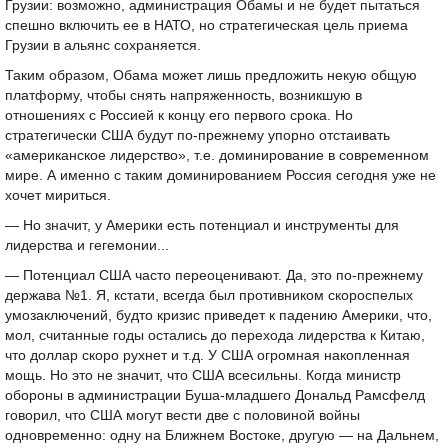
Грузии: возможно, администрация Обамы и не будет пытаться
спешно включить ее в НАТО, но стратегическая цель приема
Грузии в альянс сохраняется.
Таким образом, Обама может лишь предложить некую общую
платформу, чтобы снять напряженность, возникшую в
отношениях с Россией к концу его первого срока. Но
стратегически США будут по-прежнему упорно отстаивать
«американское лидерство», т.е. доминирование в современном
мире. А именно с таким доминированием Россия сегодня уже не
хочет мириться.
— Но значит, у Америки есть потенциал и инструменты для
лидерства и гегемонии...
— Потенциал США часто переоценивают. Да, это по-прежнему
держава №1. Я, кстати, всегда был противником скороспелых
умозаключений, будто кризис приведет к падению Америки, что,
мол, считанные годы остались до перехода лидерства к Китаю,
что доллар скоро рухнет и т.д. У США огромная накопленная
мощь. Но это не значит, что США всесильны. Когда министр
обороны в администрации Буша-младшего Дональд Рамсфелд
говорил, что США могут вести две с половиной войны
одновременно: одну на Ближнем Востоке, другую — на Дальнем,