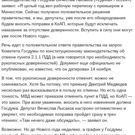
заявил: «Я целый год вел рабочую переписку с премьером и
Минюстом. Сейчас получено положительное решение
правительства, и мы, депутаты, уже после его обнародования
будем вносить поправки в КоАП, которые будут исключать
наказание за отсутствие доверенности. Вступить в силу они могут
уже после Нового года».
Речь идет о положительном ответе правительства на запрос
Комитета Госдумы по конституционному законодательству об
отмене пункта 2.1.1 ПДД (в нем говорится про необходимость
рукописных доверенностей). Документ еще официально не
опубликован, но известно, что он датирован 14 ноября.
В том, что рукописные доверенности отменят, можно не
сомневаться. Хотя бы потому, что премьер Дмитрий Медведев
несколько раз высказывался в пользу их отмены. Но есть одна
тонкость. МВД может приказом отменить пункт в ПДД, но КоАП —
это закон. При всем уважении, вносить в него изменения должна
Госдума. Депутат Вячеслав Лысаков настроен оптимистично и
уверяет, что необходимая поправка пройдет сразу в трех
чтениях: «Там нечего даже обсуждать», — заявил он.
Возможно. Но до Нового года недалеко, а график у Госдумы