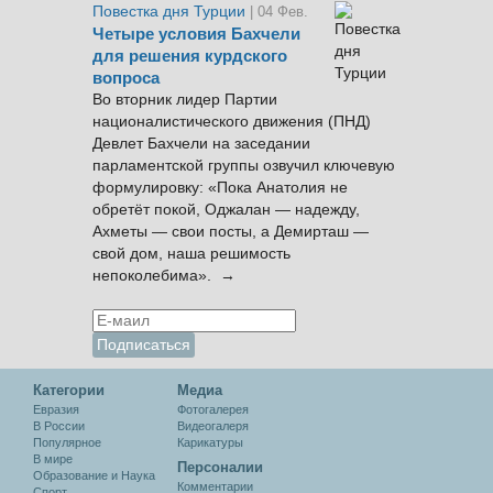
Повестка дня Турции
| 04 Фев.
Четыре условия Бахчели
для решения курдского
вопроса
Во вторник лидер Партии
националистического движения (ПНД)
Девлет Бахчели на заседании
парламентской группы озвучил ключевую
формулировку: «Пока Анатолия не
обретёт покой, Оджалан — надежду,
Ахметы — свои посты, а Демирташ —
свой дом, наша решимость
непоколебима». →
Категории
Медиа
Евразия
Фотогалерея
В России
Видеогалеря
Популярное
Карикатуры
В мире
Персоналии
Образование и Наука
Комментарии
Спорт