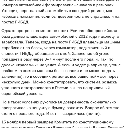
номеров автомобилей формировались сначала в регионах.
Угонщик, перегнавший автомобиль в соседний регион, мог
избежать наказания, если бы доверенность не спрашивали на
постах ГИБДД.
Однако прогресс на месте не стоит. Единая общероссийская
база данных владельцев автомобилей с 2012 года наконец-то
заработала. Теперь, когда на посту ГИБДД владельца машины
«пробивают по базе», через компьютер, подключенный к
спецсети ГИБДД, обращаются к ней. Заявление об угоне
попадает в базу через 3–7 минут после его подачи. Так что
далеко «красавчик» не уедет. А если и уедет (например, угон с
разбоем, а хозяин машины без сознания и не может подать
заявление), то в соседних регионах все равно поймают через
несколько дней. Можно констатировать, что система розыска
угнанного автотранспорта в России вышла на приличный
европейский уровень.
Но в таких условиях рукописная доверенность окончательно
превратилась в ненужную бумагу, волокиту. Вопрос об отмене
стоял с прошлого года. И вот — свершилось (почти).
15 ноября первый зампред Комитета по конституционному
законодательству Госдумы Вячеслав Лысаков («Единая Россия»)