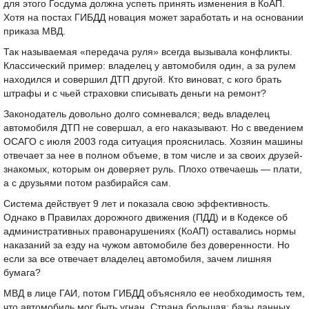
для этого Госдума должна успеть принять изменения в КоАП.
Хотя на постах ГИБДД новация может заработать и на основании
приказа МВД.
Так называемая «передача руля» всегда вызывала конфликты.
Классический пример: владелец у автомобиля один, а за рулем
находился и совершил ДТП другой. Кто виноват, с кого брать
штрафы и с чьей страховки списывать деньги на ремонт?
Законодатель довольно долго сомневался; ведь владелец
автомобиля ДТП не совершал, а его наказывают. Но с введением
ОСАГО с июля 2003 года ситуация прояснилась. Хозяин машины
отвечает за нее в полном объеме, в том числе и за своих друзей-
знакомых, которым он доверяет руль. Плохо отвечаешь — плати,
а с друзьями потом разбирайся сам.
Система действует 9 лет и показала свою эффективность.
Однако в Правилах дорожного движения (ПДД) и в Кодексе об
административных правонарушениях (КоАП) оставались нормы
наказаний за езду на чужом автомобиле без доверенности. Но
если за все отвечает владелец автомобиля, зачем лишняя
бумага?
МВД в лице ГАИ, потом ГИБДД объясняло ее необходимость тем,
что автомобиль мог быть угнан. Страна большая; базы данных