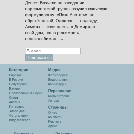
Девлет Бахчели на заседании
парламентской группы озвучил ключевую
формулировку: «Пока Анатолия не
обретёт покой, Оджалан — надежду,
Ахметы — свои посты, а Демирташ —
свой дом, наша решимость
непоколебима». →
Категории
Медиа
Евразия
Фотогалерея
В России
Видеогалеря
Популярное
Карикатуры
В мире
Персоналии
Образование и Наука
Комментарии
Спорт
Авторы
Анализ
Интервью
Cтраницы
Злоба дня
О нас
Фотогалерея
Контакты
Видеогалерея
Реклама
Архив