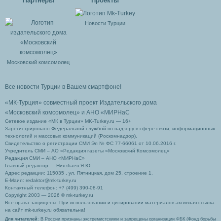
Партнеры
Проекты
Новости Турции
Московский комсомолец
Все новости Турции в Вашем смартфоне!
«МК-Турция» совместный проект Издательского дома
«Московский комсомолец»
и АНО «МИРНаС
Сетевое издание «МК в Турции» MK-Turkey.ru — 16+
Зарегистрировано Федеральной службой по надзору в сфере связи, информационных
технологий и массовых коммуникаций (Роскомнадзор).
Свидетельство о регистрации СМИ Эл № ФС 77-66061 от 10.06.2016 г.
Учредитель СМИ – АО «Редакция газеты «Московский Комсомолец»
Редакция СМИ – АНО «МИРНаС»
Главный редактор — Ниязбаев Я.Ю.
Адрес редакции: 115035 , ул. Пятницкая, дом 25, строение 1.
Е-Маил: redaktor@mk-turkey.ru
Контактный телефон: +7 (499) 390-08-91
Copyright 2003 — 2026 © mk-turkey.ru
Все права защищены. При использовании и цитировании материалов активная ссылка
на сайт mk-turkey.ru обязательна!
Для читателей
: В России признаны экстремистскими и запрещены организации ФБК (Фонд борьбы