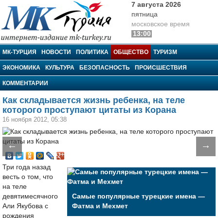
7 августа 2026
пятница
московское время
13:00
МК-Турция
МК-ТУРЦИЯ
НОВОСТИ
ПОЛИТИКА
ОБЩЕСТВО
ТУРИЗМ
ЭКОНОМИКА
КУЛЬТУРА
БЕЗОПАСНОСТЬ
ПРОИСШЕСТВИЯ
КОММЕНТАРИИ
Как складывается жизнь ребенка, на теле
которого проступают цитаты из Корана
16 ноября 2012, 05:38
←
→
Три года назад
весть о том, что
на теле
девятимесячного
Самые популярные турецкие имена —
Али Якубова с
Фатма и Мехмет
рождения