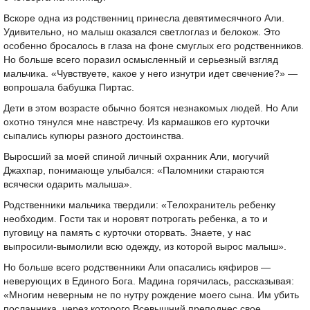
Вскоре одна из родственниц принесла девятимесячного Али.
Удивительно, но малыш оказался светлоглаз и белокож. Это
особенно бросалось в глаза на фоне смуглых его родственников.
Но больше всего поразил осмысленный и серьезный взгляд
мальчика. «Чувствуете, какое у него изнутри идет свечение?» —
вопрошала бабушка Пиртас.
Дети в этом возрасте обычно боятся незнакомых людей. Но Али
охотно тянулся мне навстречу. Из кармашков его курточки
сыпались купюры разного достоинства.
Выросший за моей спиной личный охранник Али, могучий
Джахпар, понимающе улыбался: «Паломники стараются
всячески одарить малыша».
Родственники мальчика твердили: «Телохранитель ребенку
необходим. Гости так и норовят потрогать ребенка, а то и
пуговицу на память с курточки оторвать. Знаете, у нас
выпросили-вымолили всю одежду, из которой вырос малыш».
Но больше всего родственники Али опасались кяфиров —
неверующих в Единого Бога. Мадина горячилась, рассказывая:
«Многим неверным не по нутру рождение моего сына. Им убить
посланника, через которого Всевышний преподнес свое