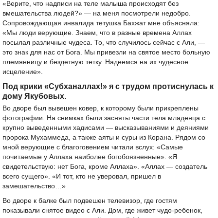
«Верите, что надписи на теле малыша происходят без
вмешательства людей?» — на меня посмотрели недобро.
Сопровождающая инвалида тетушка Бахжат мне объясняла:
«Мы люди верующие. Знаем, что в разные времена Аллах
посылал различные чудеса. То, что случилось сейчас с Али, —
это знак для нас от Бога. Мы привезли на святое место больную
племянницу и бездетную тетку. Надеемся на их чудесное
исцеление».
Под крики «Субханаллах!» я с трудом протиснулась к
дому Якубовых.
Во дворе был вывешен ковер, к которому были прикреплены
фотографии. На снимках были засняты части тела младенца с
крупно выведенными хадисами — высказываниями и деяниями
пророка Мухаммеда, а также аяты и суры из Корана. Рядом со
мной верующие с благоговением читали вслух: «Самые
почитаемые у Аллаха наиболее богобоязненные». «Я
свидетельствую: нет Бога, кроме Аллаха». «Аллах — создатель
всего сущего». «И тот, кто не уверовал, пришел в
замешательство…»
Во дворе к балке был подвешен телевизор, где гостям
показывали снятое видео с Али. Дом, где живет чудо-ребенок,