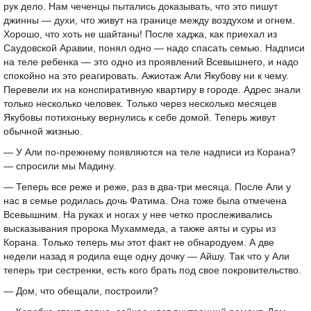
рук дело. Нам чеченцы пытались доказывать, что это пишут
джинны — духи, что живут на границе между воздухом и огнем.
Хорошо, что хоть не шайтаны! После хаджа, как приехал из
Саудовской Аравии, понял одно — надо спасать семью. Надписи
на теле ребенка — это одно из проявлений Всевышнего, и надо
спокойно на это реагировать. Ажиотаж Али Якубову ни к чему.
Перевели их на конспиративную квартиру в городе. Адрес знали
только несколько человек. Только через несколько месяцев
Якубовы потихоньку вернулись к себе домой. Теперь живут
обычной жизнью.
— У Али по-прежнему появляются на теле надписи из Корана?
— спросили мы Мадину.
— Теперь все реже и реже, раз в два-три месяца. После Али у
нас в семье родилась дочь Фатима. Она тоже была отмечена
Всевышним. На руках и ногах у нее четко прослеживались
высказывания пророка Мухаммеда, а также аяты и суры из
Корана. Только теперь мы этот факт не обнародуем. А две
недели назад я родила еще одну дочку — Айшу. Так что у Али
теперь три сестренки, есть кого брать под свое покровительство.
— Дом, что обещали, построили?