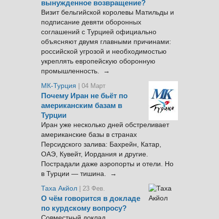
вынужденное возвращение?
Визит бельгийской королевы Матильды и
подписание девяти оборонных
соглашений с Турцией официально
объясняют двумя главными причинами:
российской угрозой и необходимостью
укреплять европейскую оборонную
промышленность. →
МК-Турция
| 04 Март
Почему Иран не бьёт по
американским базам в
Турции
Иран уже несколько дней обстреливает
американские базы в странах
Персидского залива: Бахрейн, Катар,
ОАЭ, Кувейт, Иордания и другие.
Пострадали даже аэропорты и отели. Но
в Турции — тишина. →
Таха Акйол
| 23 Фев.
О чём говорится в докладе
по курдскому вопросу?
Совместный доклад