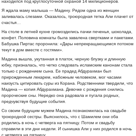
находился под круглосуточной охраной 14 милиционеров.
Я ждала маму малыша — Мадину. Рядом одна из женщин
заливалась слезами. Оказалось, троюродная тетка Али плачет от
счастья…
На столе в летней кухне громоздились пачки печенья, шоколада,
конфет. Половина комнаты была завалена свертками и пакетами.
Бабушка Пиртас проронила: «Дары непрекращающимся потоком
текут в дом вместе с гостями».
Мадина вышла, укутанная в платок, черную блузку и длинную
юбку, призналась, что четко следовать исламским канонам стала
только с рождением сына. Ее прадед Абдурахман был
прирожденным лекарем, набожным человеком, мог часами
наизусть цитировать суры из Корана. Родственники твердили, что
Мадина — копия Абдурахмана. Девочке с рождения снились
пророческие сны. Нередко она радовала и пугала родных,
предчувствуя будущие события.
Со своим будущим мужем Мадина познакомилась на свадьбе
троюродной сестры. Выяснилось, что с Шамилем они оба
родились в ночь с четверга на пятницу. Потом и свадьбу
справили в эти дни недели. И сынишка Али у них родился в ночь
с четверга на пятницу.