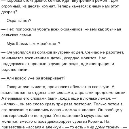
— Коробка стоит давно, сейчас идет внутренний ремонт. Дом
огромный, из десяти комнат. Теперь кажется: к чему нам этот
дворец?
— Охраны нет?
— Нет, попросили убрать всех охранников, живем как обычная
сельская семья.
— Муж Шамиль кем работает?
— Он уволился из органов внутренних дел. Сейчас не работает,
занимается воспитанием детей, усердно молится. Нас
поддерживают простые верующие люди, администрация и
родственники.
— Али вовсю уже разговаривает?
— Говорит очень чисто, произносит абсолютно все звуки. А
изъясняется не отдельными словами, а целыми предложениями.
А первыми его словами были, когда еще в люльке лежал, —
«Аллах», он это слово сразу три раза повторил. Только потом в
его лексиконе появились слова «мама» и «папа». Он вообще у
нас взрослый не по годам. Уже настоящий мусульманин,
молится, вместо стихов декларирует суры из Корана. На
приветствие «ассалям алейкум» — то есть «мир дому твоему» —