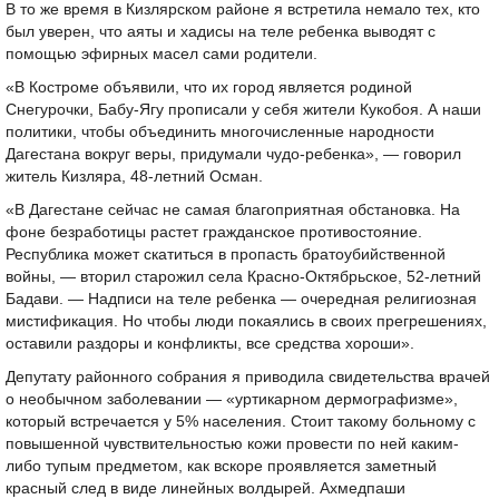
В то же время в Кизлярском районе я встретила немало тех, кто
был уверен, что аяты и хадисы на теле ребенка выводят с
помощью эфирных масел сами родители.
«В Костроме объявили, что их город является родиной
Снегурочки, Бабу-Ягу прописали у себя жители Кукобоя. А наши
политики, чтобы объединить многочисленные народности
Дагестана вокруг веры, придумали чудо-ребенка», — говорил
житель Кизляра, 48-летний Осман.
«В Дагестане сейчас не самая благоприятная обстановка. На
фоне безработицы растет гражданское противостояние.
Республика может скатиться в пропасть братоубийственной
войны, — вторил старожил села Красно-Октябрьское, 52-летний
Бадави. — Надписи на теле ребенка — очередная религиозная
мистификация. Но чтобы люди покаялись в своих прегрешениях,
оставили раздоры и конфликты, все средства хороши».
Депутату районного собрания я приводила свидетельства врачей
о необычном заболевании — «уртикарном дермографизме»,
который встречается у 5% населения. Стоит такому больному с
повышенной чувствительностью кожи провести по ней каким-
либо тупым предметом, как вскоре проявляется заметный
красный след в виде линейных волдырей. Ахмедпаши