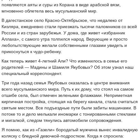
появляются аяты и суры из Корана в виде арабской вязи,
мгновенно облетела весь мусульманский мир.
В дагестанское село Красно-Октябрьское, что недалеко от
Кизляра, ежедневно стали приезжать тысячи паломников со всей
России и из стран зарубежья. У дома, где живет «избранник
Аллаха», с самого утра толпился народ. Верующие и просто
любопытствующие желали собственными глазами увидеть и
прикоснуться к чудо-ребенку.
Как теперь живет 4-летний Али? Что изменилось в семье его
родителей — Мадины и Шамиля Якубовых? Об этом узнал наш
специальный корреспондент.
Три года назад семья Якубовых оказалась в центре внимания
всего мусульманского мира. Путь к их дому, что стоял на самом
отшибе села, был отмечен зелеными флажками. Неприметная
кирпичная постройка, стоящая на берегу канала, стала считаться
святым местом. Все подъездные пути были забиты машинами. В
потоке то и дело мелькали иномарки с тонированными стеклами
и мигалкой, следом тянулись автомобили сопровождения.
Я помню, как из «Газели» бородатый мужчина вынес инвалидную
коляску с бледной девочкой-подростком. Когда я спросила: