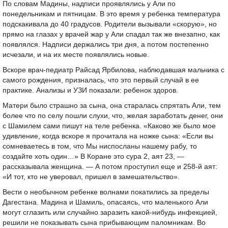
По словам Мадины, надписи проявлялись у Али по
понедельникам и пятницам. В это время у ребенка температура
подскакивала до 40 градусов. Родители вызывали «скорую», но
прямо на глазах у врачей жар у Али спадал так же внезапно, как
появлялся. Надписи держались три дня, а потом постепенно
исчезали, и на их месте появлялись новые.
Вскоре врач-педиатр Райсад Ярбилова, наблюдавшая мальчика с
самого рождения, призналась, что это первый случай в ее
практике. Анализы и УЗИ показали: ребенок здоров.
Матери было страшно за сына, она старалась спрятать Али, тем
более что по селу пошли слухи, что, желая заработать денег, они
с Шамилем сами пишут на теле ребенка. «Каково же было мое
удивление, когда вскоре я прочитала на ножке сына: «Если вы
сомневаетесь в том, что Мы ниспосланы нашему рабу, то
создайте хоть один…» В Коране это сура 2, аят 23, —
рассказывала женщина. — А потом проступил еще и 258-й аят:
«И тот, кто не уверовал, пришел в замешательство».
Вести о необычном ребенке волнами покатились за пределы
Дагестана. Мадина и Шамиль, опасаясь, что маленького Али
могут сглазить или случайно заразить какой-нибудь инфекцией,
решили не показывать сына прибывающим паломникам. Во