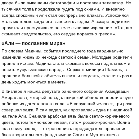
дворе были вывешены фотографии и поставлен телевизор. Но
тысячная толпа продолжала гудеть под окнами. И внезапно
всегда спокойный Али стал беспрерывно плакать. Успокоился
мальчик только когда его вынесли к людям. А вскоре родители
прочитали проступившее на теле сынишки изречение: «Тот, кто
скрывает свидетельство, его сердце поражено грехом».
«Али — посланник мира»
По словам Мадины, события последнего года кардинально
изменили жизнь их некогда светской семьи. Молодые родители
приняли ислам. Мадина стала скрывать волосы под платком и
носить мусульманские наряды. Сержант милиции Шамиль, в
прошлом большой любитель выпить и погулять, стал пять раз в
день ходить молиться в мечеть.
В Кизляре я нашла депутата районного собрания Ахмедпаши
Амиралаева, который поведал широкой общественности о чудо-
ребенке из дагестанского села. «Я верующий человек, три раза
совершал хадж. Я сам видел, как проявилась одна из надписей
на теле Али. Сначала арабская вязь была светло-коричневого
цвета, потом темно-коричневая, потом розово-красная. Волна
шла снизу вверх, — откровенничал председатель правления
благотворительного фонда имени Сагитта Муртазалиева. —