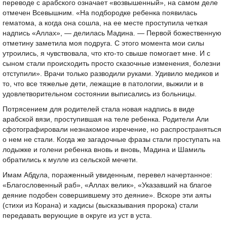
переводе с арабского означает «возвышенный», на самом деле
отмечен Всевышним. «На подбородке ребенка появилась
гематома, а когда она сошла, на ее месте проступила четкая
надпись «Аллах», — делилась Мадина. — Первой божественную
отметину заметила моя подруга. С этого момента мои силы
утроились, я чувствовала, что кто-то свыше помогает мне. И с
сыном стали происходить просто сказочные изменения, болезни
отступили». Врачи только разводили руками. Удивило медиков и
то, что все тяжелые дети, лежащие в патологии, выжили и в
удовлетворительном состоянии выписались из больницы.
Потрясением для родителей стала новая надпись в виде
арабской вязи, проступившая на теле ребенка. Родители Али
сфотографировали незнакомое изречение, но распространяться
о нем не стали. Когда же загадочные фразы стали проступать на
лодыжке и голени ребенка вновь и вновь, Мадина и Шамиль
обратились к мулле из сельской мечети.
Имам Абдула, пораженный увиденным, перевел начертанное:
«Благословенный раб», «Аллах велик», «Указавший на благое
деяние подобен совершившему это деяние». Вскоре эти аяты
(стихи из Корана) и хадисы (высказывания пророка) стали
передавать верующие в округе из уст в уста.