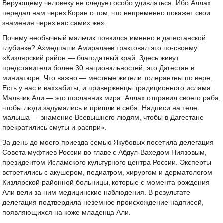
Верующему человеку не следует особо удивляться. Ибо Аллах
передал нам через Коран о том, что непременно покажет свои
знамения через нас самих же».
Почему необычный мальчик появился именно в дагестанской
глубинке? Ахмедпаши Амиралаев трактовал это по-своему:
«Кизлярский район — благодатный край. Здесь живут
представители более 30 национальностей, это Дагестан в
миниатюре. Что важно — местные жители толерантны по вере.
Есть у нас и ваххабиты, и приверженцы традиционного ислама.
Мальчик Али — это посланник мира. Аллах отправил своего раба,
чтобы люди задумались и пришли в себя. Надписи на теле
малыша — знамение Всевышнего людям, чтобы в Дагестане
прекратились смуты и распри».
За день до моего приезда семью Якубовых посетила делегация
Совета муфтиев России во главе с Абдул-Вахедом Ниязовым,
президентом Исламского культурного центра России. Эксперты
встретились с акушером, педиатром, хирургом и дерматологом
Кизлярской районной больницы, которые с момента рождения
Али вели за ним медицинские наблюдения. В результате
делегация подтвердила неземное происхождение надписей,
появляющихся на коже младенца Али.