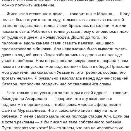
можно получить исцеление.
— Жили как в стеклянном доме, — говорит ныне Мадина. — Шагу
нельзя было ступить за ограду, только оказывалась за калиткой —
на меня надвигалась толпа. Люди бросались на колени, молили
показать сына. Ребенок от толпы уставал, ему становилось плохо
от гудящих и днем, и ночью людей. Дошло до того, что
паломники вдоль канала стали ставить палатки, наш двор
просматривали в бинокли. Али невозможно было вывести гулять
даже на задний двор. Люди забирались на деревья в надежде
увидеть ребенка. Нам не разрешали никуда ездить, охрана к нам
никого не подпускала, мои родственники были в обиде. Приехали
мои родители, им сказали: «Уезжайте, этот ребенок особый, его
трогать нельзя». Я буквально взмолилась перед администрацией
Кизляра, попросила оградить нас от свалившейся славы.
— Чего только я не услышал за эти годы в свой адрес! — говорит
Ахмедпаши Амиралаев. — Говорили, что эту кампанию с
надписями я организовал, чтобы рекламировать фонд имени
Сагитта Муртазалиева. Что я самолично хной пишу на теле
ребенка. У меня самого мальчик на полгода старше Али. Если бы
я хотел рекламы — я бы писал на теле собственного ребенка.
Пусть говорят что хотят! Мы-то знаем, что это не человеческих