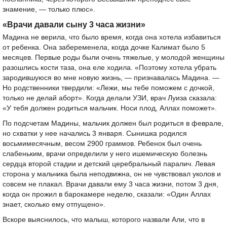
знамение, — только плюс».
«Врачи давали сыну 3 часа жизни»
Мадина не верила, что было время, когда она хотела избавиться
от ребенка. Она забеременела, когда дочке Калимат было 5
месяцев. Первые роды были очень тяжелые, у молодой женщины
разошлись кости таза, она еле ходила. «Поэтому хотела убрать
зародившуюся во мне новую жизнь, — признавалась Мадина. —
Но родственники твердили: «Лежи, мы тебе поможем с дочкой,
только не делай аборт». Когда делали УЗИ, врач Луиза сказала:
«У тебя должен родиться мальчик. Носи плод, Аллах поможет».
По подсчетам Мадины, мальчик должен был родиться в феврале,
но схватки у нее начались 3 января. Сынишка родился
восьмимесячным, весом 2900 граммов. Ребенок был очень
слабеньким, врачи определили у него ишемическую болезнь
сердца второй стадии и детский церебральный паралич. Левая
сторона у мальчика была неподвижна, он не чувствовал уколов и
совсем не плакал. Врачи давали ему 3 часа жизни, потом 3 дня,
когда он прожил в барокамере неделю, сказали: «Один Аллах
знает, сколько ему отпущено».
Вскоре выяснилось, что малыш, которого назвали Али, что в