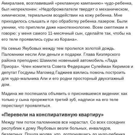
Амиралаев, возглавивший «рекламную кампанию» чудо-ребенка,
был непреклонен: «Недоброжелатели твердят о механическом,
химическом, термальном воздействии на кожу ребенка. Мне
приходилось слышать и про обработку ребенка лазером. Были
умники, что приплели даже нанотехнологию. Всем скептикам я
говорю: у меня самого 11-месячный сын, сделайте так, чтобы на
его теле проявились суры из Корана».
На семью Якубовых между тем пролился золотой дождь.
Паломники несли Али деньги и подарки. Глава Кизлярского
района преподнес Шамилю новенький автомобиль «Лада
Приора». Член комитета Совета Федерации Сулейман Керимов и
депутат Госдумы Магомед Гаджиев взялись помочь построить
для чудо-мальчика Али и его родни просторный двухэтажный
дом.
Мадина же поспешила объявить о приснившемся видении: как
только у сына прорежется третий зуб, надписи на его теле
перестанут проявляться.
«Перевели на конспиративную квартиру»
Между тем поток паломников все нарастал. Со всех соседних
республик к дому Якубовых везли больных, инвалидов,
бездетных. Пошла молва, что, дотронувшись до чудо-ребенка,