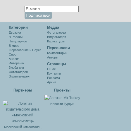
Категории
Медиа
Евразия
Фотогалерея
В России
Видеогалеря
Популярное
Карикатуры
В мире
Персоналии
Образование и Наука
Комментарии
Спорт
Авторы
Анализ
Интервью
Cтраницы
Злоба дня
О нас
Фотогалерея
Контакты
Видеогалерея
Реклама
Архив
Партнеры
Проекты
Новости Турции
Московский комсомолец