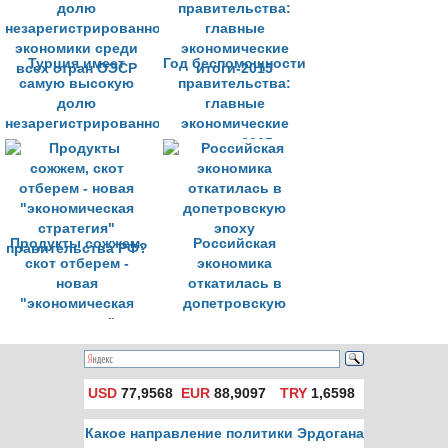
Турция имеет
Год беспомощности
самую высокую
правительства:
долю
главные
незарегистрированной
экономические
экономики среди
итоги-2015
всех стран ОЭСР
Продукты сожжем,
Российская
скот отберем -
экономика
новая
откатилась в
"экономическая
допетровскую
стратегия"
эпоху
правительства РФ?
USD
77,9568
EUR
88,9097
TRY
1,6598
Какое направление политики Эрдогана