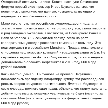
Осторожный оптимизм налицо. Кстати, накануне Сочинского
форума первый вице-премьер Игорь Шувалов заявил, что
появились статистические данные, «свидетельствующие о
надеждах на возобновление роста».
Мало того, о том, что российская экономика достигла дна, а
значит, у нее появится шанс от него оттолкнуться, стали говорить
и ряд западных экспертов, в частности, из Всемирного банка и
Bank of America. Они ссылаются прежде всего на рост
корпоративных доходов российских компаний в этом году. Это
подтверждают и в российском Минфине. Правда, пока только в
отношении нефтегазовых компаний из-за девальвации рубля. Не
случайно в ведомстве Антона Силуанова и предложили недавно
дополнительно обложить нефтяников в 2016 году 600 млрд
рублей налогов.
Как известно, демарш Силуанова не прошел. Нефтяники
пожаловались президенту Владимиру Путину, тот распорядился
решить вопрос на уровне правительства. Дмитрий Медведев, в
свою очередь, немного сдал назад, объявив, что ставку налога на
добычу полезных ископаемых увеличивать не будут (именно за
счет этого Минфин и хотел дополучить в федеральный бюджет
600 млрд рублей).