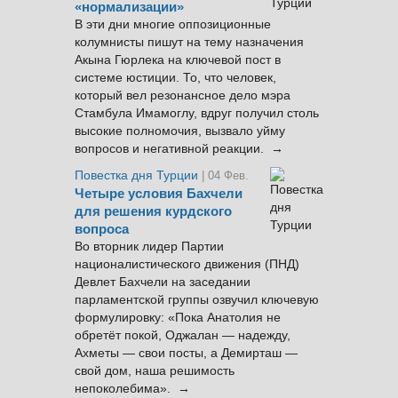
«нормализации»
В эти дни многие оппозиционные
колумнисты пишут на тему назначения
Акына Гюрлека на ключевой пост в
системе юстиции. То, что человек,
который вел резонансное дело мэра
Стамбула Имамоглу, вдруг получил столь
высокие полномочия, вызвало уйму
вопросов и негативной реакции. →
Повестка дня Турции
| 04 Фев.
Четыре условия Бахчели
для решения курдского
вопроса
Во вторник лидер Партии
националистического движения (ПНД)
Девлет Бахчели на заседании
парламентской группы озвучил ключевую
формулировку: «Пока Анатолия не
обретёт покой, Оджалан — надежду,
Ахметы — свои посты, а Демирташ —
свой дом, наша решимость
непоколебима». →