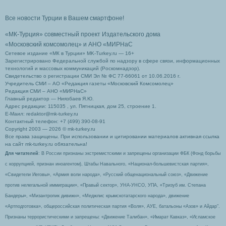
Все новости Турции в Вашем смартфоне!
«МК-Турция» совместный проект Издательского дома
«Московский комсомолец»
и АНО «МИРНаС
Сетевое издание «МК в Турции» MK-Turkey.ru — 16+
Зарегистрировано Федеральной службой по надзору в сфере связи, информационных
технологий и массовых коммуникаций (Роскомнадзор).
Свидетельство о регистрации СМИ Эл № ФС 77-66061 от 10.06.2016 г.
Учредитель СМИ – АО «Редакция газеты «Московский Комсомолец»
Редакция СМИ – АНО «МИРНаС»
Главный редактор — Ниязбаев Я.Ю.
Адрес редакции: 115035 , ул. Пятницкая, дом 25, строение 1.
Е-Маил: redaktor@mk-turkey.ru
Контактный телефон: +7 (499) 390-08-91
Copyright 2003 — 2026 © mk-turkey.ru
Все права защищены. При использовании и цитировании материалов активная ссылка
на сайт mk-turkey.ru обязательна!
Для читателей
: В России признаны экстремистскими и запрещены организации ФБК (Фонд борьбы
с коррупцией, признан иноагентом), Штабы Навального, «Национал-большевистская партия»,
«Свидетели Иеговы», «Армия воли народа», «Русский общенациональный союз», «Движение
против нелегальной иммиграции», «Правый сектор», УНА-УНСО, УПА, «Тризуб им. Степана
Бандеры», «Мизантропик дивижн», «Меджлис крымскотатарского народа», движение
«Артподготовка», общероссийская политическая партия «Воля», АУЕ, батальоны «Азов» и Айдар″.
Признаны террористическими и запрещены: «Движение Талибан», «Имарат Кавказ», «Исламское