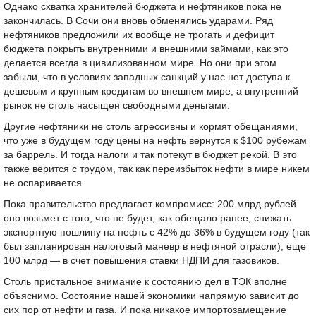
Однако схватка хранителей бюджета и нефтяников пока не
закончилась. В Сочи они вновь обменялись ударами. Ряд
нефтяников предложили их вообще не трогать и дефицит
бюджета покрыть внутренними и внешними займами, как это
делается всегда в цивилизованном мире. Но они при этом
забыли, что в условиях западных санкций у нас нет доступа к
дешевым и крупным кредитам во внешнем мире, а внутренний
рынок не столь насыщен свободными деньгами.
Другие нефтяники не столь агрессивны и кормят обещаниями,
что уже в будущем году цены на нефть вернутся к $100 рубежам
за баррель. И тогда налоги и так потекут в бюджет рекой. В это
также верится с трудом, так как переизбыток нефти в мире никем
не оспаривается.
Пока правительство предлагает компромисс: 200 млрд рублей
оно возьмет с того, что не будет, как обещало ранее, снижать
экспортную пошлину на нефть с 42% до 36% в будущем году (так
был запланирован налоговый маневр в нефтяной отрасли), еще
100 млрд — в счет повышения ставки НДПИ для газовиков.
Столь пристальное внимание к состоянию дел в ТЭК вполне
объяснимо. Состояние нашей экономики напрямую зависит до
сих пор от нефти и газа. И пока никакое импортозамещение