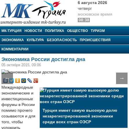
6 августа 2026
четверг
московское время
08:38
МК-Турция
МК-ТУРЦИЯ
НОВОСТИ
ПОЛИТИКА
ОБЩЕСТВО
ТУРИЗМ
ЭКОНОМИКА
КУЛЬТУРА
БЕЗОПАСНОСТЬ
ПРОИСШЕСТВИЯ
КОММЕНТАРИИ
Экономика России достигла дна
05 октября 2015, 09:06
←
→
Международные
экономические и
инвестиционные
форумы в России
помимо прочего
Турция имеет самую высокую долю
созываются и для
незарегистрированной экономики
того, чтобы
среди всех стран ОЭСР
успокоить