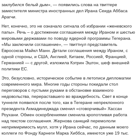
заклубился белый дым», — появились слова на твиттере
заместителя министра иностранных дел Ирана Сеида Аббаса
Арагчи.
Нет, конечно, это не означало сигнала об избрании «женевского
папы». Речь – о достижении соглашения между Ираном и шестью
мировыми державами по поводу ядерной программы Тегерана.
«Мы заключили соглашение», — твиттнул представитель
Евросоюза Майкл Манн. Детали соглашения между Ираном, с
одной стороны, и США, Англией, Китаем, Россией, Францией,
Германией — с другой, изложила Кэтрин Эштон, шеф внешней
политики ЕС.
Это, безусловно, историческое событие в летописи дипломатии
современного мира. Многие годы стороны покидали стол
переговоров с пустыми руками в обстановке взаимного
недовольства, перераставшего во враждебность. Свет в конце
туннеля появился после того, как в Тегеране непреклонного
президента Ахмадинеджада сменил «сговорчивый» Хассан
Роухани. Обмен оскорблениями сменила кропотливая работа
над текстом соглашения. Жернова санкций перемололи
непримиримость мулл, хотя у Ирана сейчас, по данным моего
коллеги по Фонду Карнеги Марка Хиббса, имеются уже 19 тыс.