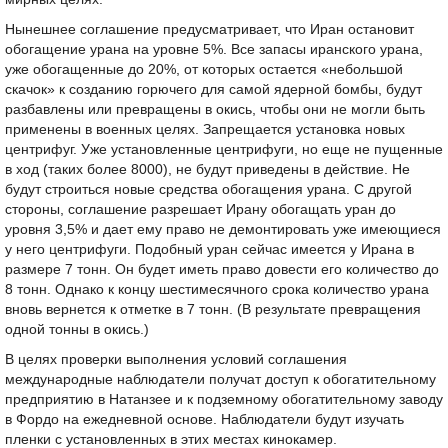
Нынешнее соглашение предусматривает, что Иран остановит
обогащение урана на уровне 5%. Все запасы иранского урана,
уже обогащенные до 20%, от которых остается «небольшой
скачок» к созданию горючего для самой ядерной бомбы, будут
разбавлены или превращены в окись, чтобы они не могли быть
применены в военных целях. Запрещается установка новых
центрифуг. Уже установленные центрифуги, но еще не пущенные
в ход (таких более 8000), не будут приведены в действие. Не
будут строиться новые средства обогащения урана. С другой
стороны, соглашение разрешает Ирану обогащать уран до
уровня 3,5% и дает ему право не демонтировать уже имеющиеся
у него центрифуги. Подобный уран сейчас имеется у Ирана в
размере 7 тонн. Он будет иметь право довести его количество до
8 тонн. Однако к концу шестимесячного срока количество урана
вновь вернется к отметке в 7 тонн. (В результате превращения
одной тонны в окись.)
В целях проверки выполнения условий соглашения
международные наблюдатели получат доступ к обогатительному
предприятию в Натанзее и к подземному обогатительному заводу
в Фордо на ежедневной основе. Наблюдатели будут изучать
пленки с установленных в этих местах кинокамер.