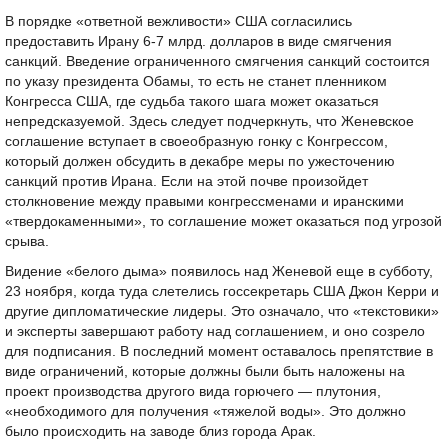
В порядке «ответной вежливости» США согласились
предоставить Ирану 6-7 млрд. долларов в виде смягчения
санкций. Введение ограниченного смягчения санкций состоится
по указу президента Обамы, то есть не станет пленником
Конгресса США, где судьба такого шага может оказаться
непредсказуемой. Здесь следует подчеркнуть, что Женевское
соглашение вступает в своеобразную гонку с Конгрессом,
который должен обсудить в декабре меры по ужесточению
санкций против Ирана. Если на этой почве произойдет
столкновение между правыми конгрессменами и иранскими
«твердокаменными», то соглашение может оказаться под угрозой
срыва.
Видение «белого дыма» появилось над Женевой еще в субботу,
23 ноября, когда туда слетелись госсекретарь США Джон Керри и
другие дипломатические лидеры. Это означало, что «текстовики»
и эксперты завершают работу над соглашением, и оно созрело
для подписания. В последний момент оставалось препятствие в
виде ограничений, которые должны были быть наложены на
проект производства другого вида горючего — плутония,
«необходимого для получения «тяжелой воды». Это должно
было происходить на заводе близ города Арак.