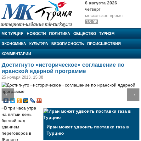
6 августа 2026
четверг
московское время
18:05
МК-Турция
МК-ТУРЦИЯ
НОВОСТИ
ПОЛИТИКА
ОБЩЕСТВО
ТУРИЗМ
ЭКОНОМИКА
КУЛЬТУРА
БЕЗОПАСНОСТЬ
ПРОИСШЕСТВИЯ
КОММЕНТАРИИ
Достигнуто «историческое» соглашение по
иранской ядерной программе
25 ноября 2013, 15:08
←
→
«В три часа утра
на пятый день
бдений над
зданием
Иран может удвоить поставки газа в
переговоров в
Турцию
Женеве