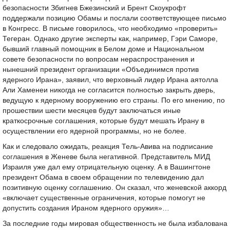
безопасности Збигнев Бжезинский и Брент Скоукрофт
поддержали позицию Обамы и послали соответствующее письмо
в Конгресс. В письме говорилось, что необходимо «проверить»
Тегеран. Однако другие эксперты как, например, Гэри Саморе,
бывший главный помощник в Белом доме и Национальном
совете безопасности по вопросам нераспространения и
нынешний президент организации «Объединимся против
ядерного Ирана», заявил, что верховный лидер Ирана аятолла
Али Хаменеи никогда не согласится полностью закрыть дверь,
ведущую к ядерному вооружению его страны. По его мнению, по
прошествии шести месяцев будут заключаться иные
краткосрочные соглашения, которые будут мешать Ирану в
осуществлении его ядерной программы, но не более.
Как и следовало ожидать, реакция Тель-Авива на подписание
соглашения в Женеве была негативной. Представитель МИД
Израиля уже дал ему отрицательную оценку. А в Вашингтоне
президент Обама в своем обращении по телевидению дал
позитивную оценку соглашению. Он сказал, что женевской аккорд
«включает существенные ограничения, которые помогут не
допустить создания Ираном ядерного оружия»…
За последние годы мировая общественность не была избалована