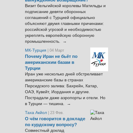
вынужденное возвращение?
Визит бельгийской королевы Матильды и
подписание девяти оборонных
соглашений с Турцией официально
объясняют двумя главными причинами:
российской угрозой и необходимостью
укреплять европейскую оборонную
промышленность. →
МК-Турция
| 04 Март
Почему Иран не бьёт по
американским базам в
Турции
Иран уже несколько дней обстреливает
американские базы в странах
Персидского залива: Бахрейн, Катар,
ОАЭ, Кувейт, Иордания и другие.
Пострадали даже аэропорты и отели. Но
в Турции — тишина. →
Таха Акйол
| 23 Фев.
О чём говорится в докладе
по курдскому вопросу?
Совместный доклад