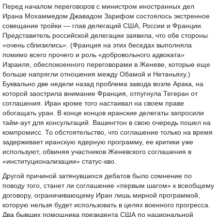
Перед началом переговоров с министром иностранных дел
Ирана Мохаммедом Джавадом Зарифом состоялось экстренное
совещание тройки — глав делегаций США, России и Франции.
Представитель российской делегации заявила, что обе стороны
«очень сблизились». (Франция на этих беседах выполняла
помимо всего прочего и роль «добровольного адвоката»
Израиля, обеспокоенного переговорами в Женеве, которые еще
больше напрягли отношения между Обамой и Нетаньяху.)
Буквально две недели назад проблема завода возле Арака, на
которой заострила внимание Франция, отпугнула Тегеран от
соглашения. Иран кроме того настаивал на своем праве
обогащать уран. В конце концов иранские делегаты запросили
тайм-аут для консультаций. Вашингтон в свою очередь пошел на
компромисс. То обстоятельство, что соглашение только на время
задерживает иранскую ядерную программу, ее критики уже
используют, обвиняя участников Женевского соглашения в
«институционализации» статус-кво.
Другой причиной затянувшихся дебатов было сомнение по
поводу того, станет ли соглашение «первым шагом» к всеобщему
договору, ограничивающему Иран лишь мирной программой,
которую нельзя будет использовать в целях военного прогресса.
Два бывших помощника президента США по национальной