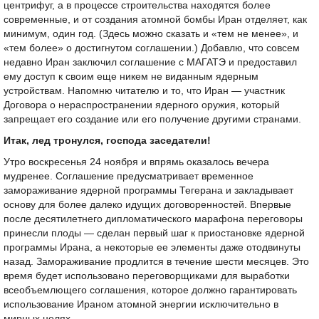
центрифуг, а в процессе строительства находятся более
современные, и от создания атомной бомбы Иран отделяет, как
минимум, один год. (Здесь можно сказать и «тем не менее», и
«тем более» о достигнутом соглашении.) Добавлю, что совсем
недавно Иран заключил соглашение с МАГАТЭ и предоставил
ему доступ к своим еще никем не виданным ядерным
устройствам. Напомню читателю и то, что Иран — участник
Договора о нераспространении ядерного оружия, который
запрещает его создание или его получение другими странами.
Итак, лед тронулся, господа заседатели!
Утро воскресенья 24 ноября и впрямь оказалось вечера
мудренее. Соглашение предусматривает временное
замораживание ядерной программы Тегерана и закладывает
основу для более далеко идущих договоренностей. Впервые
после десятилетнего дипломатического марафона переговоры
принесли плоды — сделан первый шаг к приостановке ядерной
программы Ирана, а некоторые ее элементы даже отодвинуты
назад. Замораживание продлится в течение шести месяцев. Это
время будет использовано переговорщиками для выработки
всеобъемлющего соглашения, которое должно гарантировать
использование Ираном атомной энергии исключительно в
мирных целях.