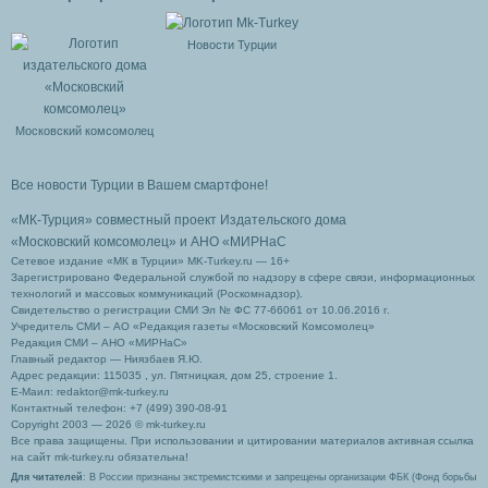
Новости Турции
Московский комсомолец
Все новости Турции в Вашем смартфоне!
«МК-Турция» совместный проект Издательского дома
«Московский комсомолец»
и АНО «МИРНаС
Сетевое издание «МК в Турции» MK-Turkey.ru — 16+
Зарегистрировано Федеральной службой по надзору в сфере связи, информационных
технологий и массовых коммуникаций (Роскомнадзор).
Свидетельство о регистрации СМИ Эл № ФС 77-66061 от 10.06.2016 г.
Учредитель СМИ – АО «Редакция газеты «Московский Комсомолец»
Редакция СМИ – АНО «МИРНаС»
Главный редактор — Ниязбаев Я.Ю.
Адрес редакции: 115035 , ул. Пятницкая, дом 25, строение 1.
Е-Маил: redaktor@mk-turkey.ru
Контактный телефон: +7 (499) 390-08-91
Copyright 2003 — 2026 © mk-turkey.ru
Все права защищены. При использовании и цитировании материалов активная ссылка
на сайт mk-turkey.ru обязательна!
Для читателей
: В России признаны экстремистскими и запрещены организации ФБК (Фонд борьбы