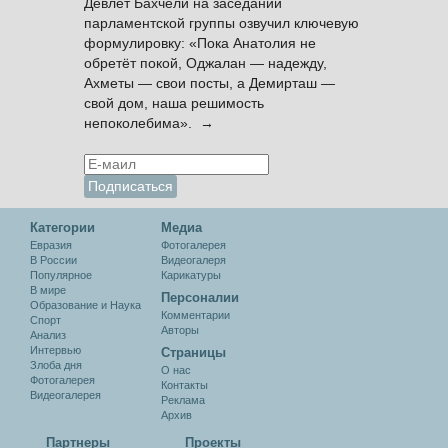
Девлет Бахчели на заседании
парламентской группы озвучил ключевую
формулировку: «Пока Анатолия не
обретёт покой, Оджалан — надежду,
Ахметы — свои посты, а Демирташ —
свой дом, наша решимость
непоколебима». →
Категории
Медиа
Евразия
Фотогалерея
В России
Видеогалеря
Популярное
Карикатуры
В мире
Персоналии
Образование и Наука
Комментарии
Спорт
Авторы
Анализ
Интервью
Cтраницы
Злоба дня
О нас
Фотогалерея
Контакты
Видеогалерея
Реклама
Архив
Партнеры
Проекты