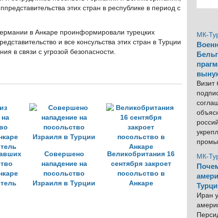
ппредставительства этих стран в республике в период с
Германии в Анкаре проинформировали турецких
МК-Ту
редставительство и все консульства этих стран в Турции
Военн
ия в связи с угрозой безопасности.
Бельг
прагм
выну
Визит
подпи
согла
объяс
росси
укреп
промы
павших
Совершено
Великобритания 16
МК-Ту
ство
нападение на
сентября закроет
Почем
нкаре
посольство
посольство в
амери
итель
Израиля в Турции
Анкаре
Турци
Иран у
америк
Персид