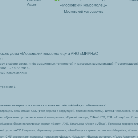
Архив
Московский комсомолец
ьского дома
«Московский комсомолец»
и АНО «МИРНаС
6+
ру в сфере связи, информационных технологий и массовых коммуникаций (Роскомнадзор)
061 от 10.06.2016 г.
ский Комсомолец»
строение 1.
вании материалов активная ссылка на сайт mk-turkey.ru обязательна!
запрещены организации ФБК (Фонд борьбы с коррупцией, признан иноагентом), Штабы Навального, «На
з», «Движение против нелегальной иммиграции», «Правый сектор», УНА-УНСО, УПА, «Тризуб им. Сте
 общероссийская политическая партия «Воля», АУЕ, батальоны «Азов» и Айдар″. Признаны террорист
-ан-Нусра, «АУМ Синрике», «Братья-мусульмане», «Аль-Каида в странах исламского Магриба», «Сеть»
а». СМИ-иноагентами признаны: телеканал «Дождь», «Медуза», «Важные истории», «Голос Америки», 