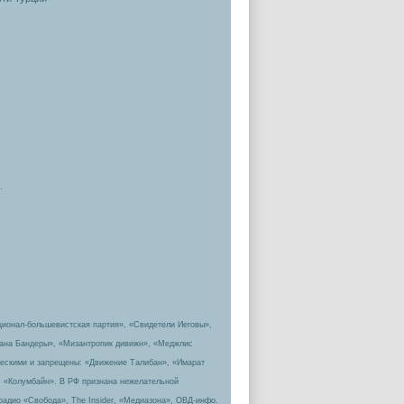
.
ционал-большевистская партия», «Свидетели Иеговы»,
пана Бандеры», «Мизантропик дивижн», «Меджлис
ическими и запрещены: «Движение Талибан», «Имарат
, «Колумбайн». В РФ признана нежелательной
радио «Свобода», The Insider, «Медиазона», ОВД-инфо.