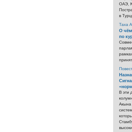
ОАЭ, К
Постра
в Тур
Таха 
О чём
по ку
Совме
парлам
рамка
приня
Повес
Назна
Сигна
«норм
В эти
колум
Акына 
систем
котор
Стамбу
высок