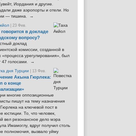
увейт, Иордания и другие.
дали даже аэропорты и отели. Но
ции — тишина. →
Акйол
| 23 Фев.
 говорится в докладе
рдскому вопросу?
стный доклад
ентской комиссии, созданной в
х «процесса урегулирования», был
т 47 голосами. →
тка дня Турции
| 13 Фев.
чение Акына Гюрлека:
л о конце
ализации»
 дни многие оппозиционные
нисты пишут на тему назначения
Гюрлека на ключевой пост в
е юстиции. То, что человек,
ый вел резонансное дело мэра
ла Имамоглу, вдруг получил столь
ие полномочия, вызвало уйму