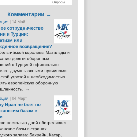
Опросы →
Комментарии →
рция
| 14 Май
ое сотрудничество
ии и Турции:
атизм или
жденное возвращение?
 бельгийской королевы Матильды и
сание девяти оборонных
шений с Турцией официально
няют двумя главными причинами:
йской угрозой и необходимостью
лять европейскую оборонную
шленность. →
рция
| 04 Март
у Иран не бьёт по
канским базам в
и
же несколько дней обстреливает
анские базы в странах
ского залива: Бахрейн, Катар,