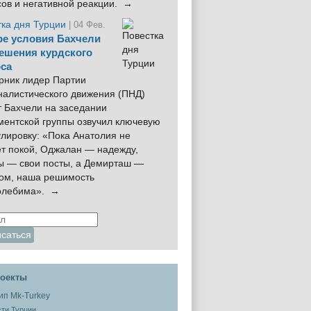
сов и негативной реакции. →
тка дня Турции
| 04 Фев.
е условия Бахчели
ешения курдского
са
рник лидер Партии
налистического движения (ПНД)
 Бахчели на заседании
ментской группы озвучил ключевую
лировку: «Пока Анатолия не
ёт покой, Оджалан — надежду,
ы — свои посты, а Демирташ —
дом, наша решимость
олебима». →
оекты
ти Турции