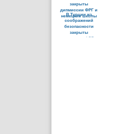
В Турции из
соображений
безопасности
закрыты
дипмиссии ФРГ и
немецкие школы