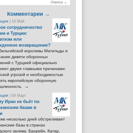
Опросы →
Комментарии →
рция
| 14 Май
ое сотрудничество
ии и Турции:
атизм или
жденное возвращение?
 бельгийской королевы Матильды и
сание девяти оборонных
шений с Турцией официально
няют двумя главными причинами:
йской угрозой и необходимостью
лять европейскую оборонную
шленность. →
рция
| 04 Март
у Иран не бьёт по
канским базам в
и
же несколько дней обстреливает
анские базы в странах
ского залива: Бахрейн, Катар,