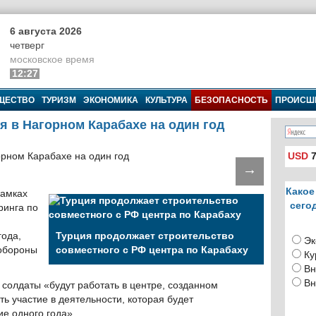
6 августа 2026
четверг
московское время
12:27
ЩЕСТВО
ТУРИЗМ
ЭКОНОМИКА
КУЛЬТУРА
БЕЗОПАСНОСТЬ
ПРОИСШ
я в Нагорном Карабахе на один год
USD
7
→
Какое
рамках
сего
ринга по
года,
Турция продолжает строительство
Эк
 обороны
совместного с РФ центра по Карабаху
Ку
Вн
Вн
е солдаты «будут работать в центре, созданном
ть участие в деятельности, которая будет
ие одного года».