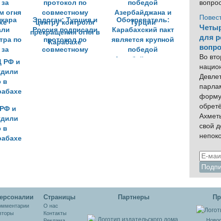
вопро
Повес
нкара
Эрдоган: Турция и
Обозреватель:
Четыр
али
Россия подписали
Карабахский пакт
для р
тра по
протокол по
является крупной
вопро
 за
совместному
победой
Во вто
м огня
центру контроля
Азербайджана и
нацио
хе
прекращения огня в
Турции
Девлет
Карабахе
парла
форму
обрет
РФ и
Ахмет
удили
свой 
 в
непок
рабахе
ерсоналии
Cтраницы
Партнеры
Пр
омментарии
О нас
вторы
Контакты
Новос
Реклама