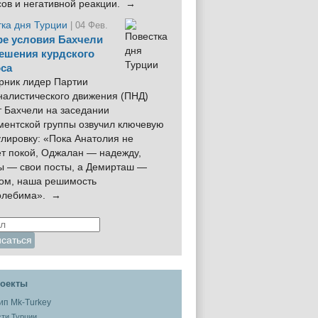
сов и негативной реакции. →
тка дня Турции
| 04 Фев.
е условия Бахчели
ешения курдского
са
рник лидер Партии
налистического движения (ПНД)
 Бахчели на заседании
ментской группы озвучил ключевую
лировку: «Пока Анатолия не
ёт покой, Оджалан — надежду,
ы — свои посты, а Демирташ —
дом, наша решимость
олебима». →
оекты
ти Турции