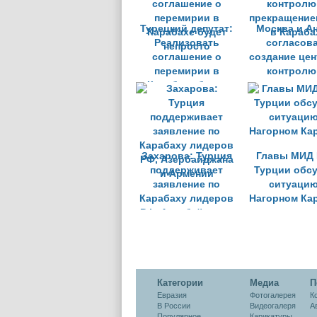
Турецкий депутат:
Москва и А
Реализовать
согласов
соглашение о
создание цен
перемирии в
контролю
Карабахе будет
прекращение
непросто
в Караба
Захарова: Турция
Главы МИД 
поддерживает
Турции обс
заявление по
ситуацию
Карабаху лидеров
Нагорном Ка
РФ, Азербайджана
и Армении
Категории
Медиа
П
Евразия
Фотогалерея
К
В России
Видеогалеря
А
Популярное
Карикатуры