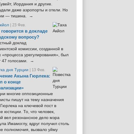
увейт, Иордания и другие.
дали даже аэропорты и отели. Но
ции — тишина. →
Акйол
| 23 Фев.
 говорится в докладе
рдскому вопросу?
стный доклад
ентской комиссии, созданной в
х «процесса урегулирования», был
т 47 голосами. →
тка дня Турции
| 13 Фев.
чение Акына Гюрлека:
л о конце
ализации»
 дни многие оппозиционные
нисты пишут на тему назначения
Гюрлека на ключевой пост в
е юстиции. То, что человек,
ый вел резонансное дело мэра
ла Имамоглу, вдруг получил столь
ие полномочия, вызвало уйму