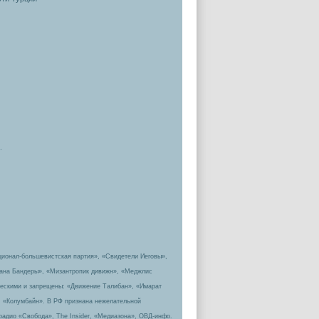
.
ционал-большевистская партия», «Свидетели Иеговы»,
пана Бандеры», «Мизантропик дивижн», «Меджлис
ическими и запрещены: «Движение Талибан», «Имарат
, «Колумбайн». В РФ признана нежелательной
радио «Свобода», The Insider, «Медиазона», ОВД-инфо.