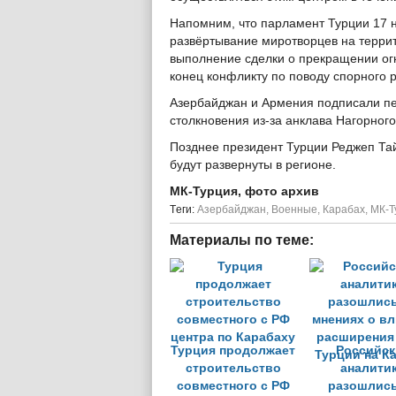
Напомним, что парламент Турции 17 
развёртывание миротворцев на терри
выполнение сделки о прекращении ог
конец конфликту по поводу спорного 
Азербайджан и Армения подписали пе
столкновения из-за анклава Нагорног
Позднее президент Турции Реджеп Тай
будут развернуты в регионе.
МК-Турция, фото архив
Tеги:
Азербайджан
,
Военные
,
Карабах
,
МК-Т
Материалы по теме:
Турция продолжает
Российск
строительство
аналити
совместного с РФ
разошлись