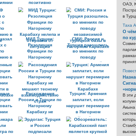
лиянии
позитивно
ОАЭ, К
 роли
отразиться на
Постра
авказе
отношениях с
в Тур
Арменией
Таха 
О чём
по ку
казал
МИД Турции:
СМИ: Россия и
Совме
х с
Резолюция
Турция разошлись
парлам
по
Франции по
во мнениях по
рамка
нию в
Нагорному
поводу
приня
е
Карабаху нелепа и
независимой
оторвана от
турецкой базы в
Повес
ситуации
Нагорном Карабахе
Назна
Сигна
«норм
нные
Расхождения
Турция: Армения
В эти
урции
России и Турции по
заплатит, если
колум
вовать
Нагорному
нарушит перемирие
Акына 
ении
Карабаху не
в Нагорном
систем
ти в
мешают тесному
Карабахе
котор
рабахе
взаимодействию
Стамбу
стран
высок