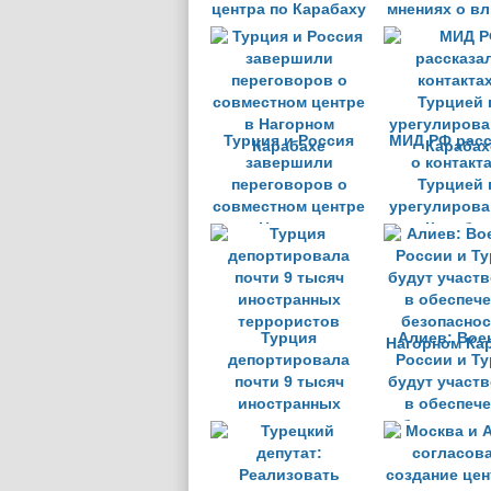
центра по Карабаху
мнениях о в
расширения
Турции на К
Турция и Россия
МИД РФ расс
завершили
о контакта
переговоров о
Турцией 
совместном центре
урегулирова
в Нагорном
Карабах
Карабахе
Турция
Алиев: Вое
депортировала
России и Т
почти 9 тысяч
будут участ
иностранных
в обеспеч
террористов
безопаснос
Нагорном Ка