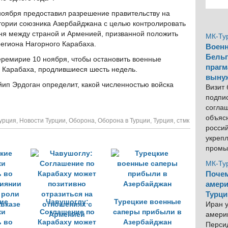
ноября предоставил разрешение правительству на
тории союзника Азербайджана с целью контролировать
ня между страной и Арменией, призванной положить
МК-Ту
региона Нагорного Карабаха.
Военн
Бельг
ремирие 10 ноября, чтобы остановить военные
прагм
о Карабаха, продлившиеся шесть недель.
выну
ип Эрдоган определит, какой численностью войска
Визит
подпи
согла
объяс
урция
,
Новости Турции
,
Оборона
,
Оборона в Турции
,
Турция
,
стмк
росси
укреп
промы
МК-Ту
Почем
амери
Турци
ие
Чавушоглу:
Турецкие военные
Иран у
ки
Соглашение по
саперы прибыли в
америк
 во
Карабаху может
Азербайджан
Персид