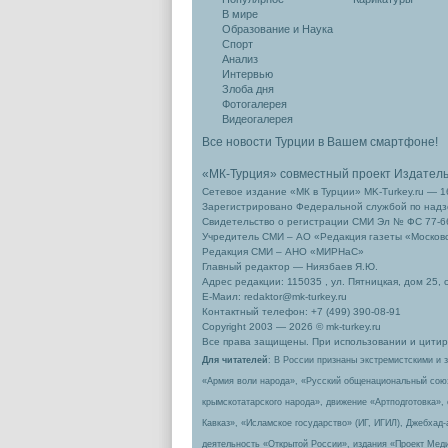
В мире
Образование и Наука
Спорт
Анализ
Интервью
Злоба дня
Фотогалерея
Видеогалерея
Все новости Турции в Вашем смартфоне!
«МК-Турция» совместный проект Издател
Сетевое издание «МК в Турции» MK-Turkey.ru — 1
Зарегистрировано Федеральной службой по надзо
Свидетельство о регистрации СМИ Эл № ФС 77-66
Учредитель СМИ – АО «Редакция газеты «Москов
Редакция СМИ – АНО «МИРНаС»
Главный редактор — Ниязбаев Я.Ю.
Адрес редакции: 115035 , ул. Пятницкая, дом 25, 
Е-Маил: redaktor@mk-turkey.ru
Контактный телефон: +7 (499) 390-08-91
Copyright 2003 — 2026 © mk-turkey.ru
Все права защищены. При использовании и цитиро
Для читателей
: В России признаны экстремистскими и 
«Армия воли народа», «Русский общенациональный сою
крымскотатарского народа», движение «Артподготовка»,
Кавказ», «Исламское государство» (ИГ, ИГИЛ), Джебхад
деятельность «Открытой России», издания «Проект Меди