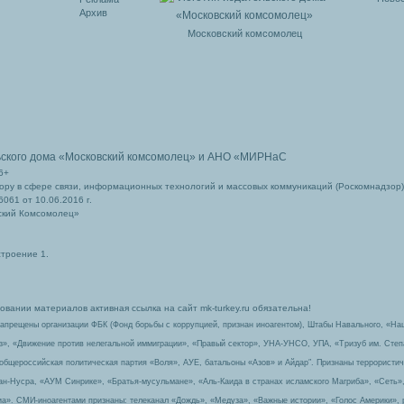
Архив
Московский комсомолец
ьского дома
«Московский комсомолец»
и АНО «МИРНаС
6+
ру в сфере связи, информационных технологий и массовых коммуникаций (Роскомнадзор)
061 от 10.06.2016 г.
ский Комсомолец»
строение 1.
вании материалов активная ссылка на сайт mk-turkey.ru обязательна!
запрещены организации ФБК (Фонд борьбы с коррупцией, признан иноагентом), Штабы Навального, «На
з», «Движение против нелегальной иммиграции», «Правый сектор», УНА-УНСО, УПА, «Тризуб им. Сте
 общероссийская политическая партия «Воля», АУЕ, батальоны «Азов» и Айдар″. Признаны террорист
-ан-Нусра, «АУМ Синрике», «Братья-мусульмане», «Аль-Каида в странах исламского Магриба», «Сеть»
а». СМИ-иноагентами признаны: телеканал «Дождь», «Медуза», «Важные истории», «Голос Америки», 