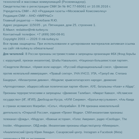
технологий и массовых коммуникаций (Роскомнадзор).
Свидетельство о регистрации СМИ Эл № ФС 77-66061 от 10.06.2016 г.
Учредитель СМИ – АО «Редакция газеты «Московский Комсомолец»
Редакция СМИ – АНО «МИРНаС»
Главный редактор — Ниязбаев Я.Ю.
Адрес редакции: 115035 , ул. Пятницкая, дом 25, строение 1.
Е-Маил: redaktor@mk-turkey.ru
Контактный телефон: +7 (499) 390-08-91
Copyright 2003 — 2026 © mk-turkey.ru
Все права защищены. При использовании и цитировании материалов активная ссылка
на сайт mk-turkey.ru обязательна!
Для читателей
: В России признаны экстремистскими и запрещены организации ФБК (Фонд борьбы
с коррупцией, признан иноагентом), Штабы Навального, «Национал-большевистская партия»,
«Свидетели Иеговы», «Армия воли народа», «Русский общенациональный союз», «Движение
против нелегальной иммиграции», «Правый сектор», УНА-УНСО, УПА, «Тризуб им. Степана
Бандеры», «Мизантропик дивижн», «Меджлис крымскотатарского народа», движение
«Артподготовка», общероссийская политическая партия «Воля», АУЕ, батальоны «Азов» и Айдар″.
Признаны террористическими и запрещены: «Движение Талибан», «Имарат Кавказ», «Исламское
государство» (ИГ, ИГИЛ), Джебхад-ан-Нусра, «АУМ Синрике», «Братья-мусульмане», «Аль-Каида
в странах исламского Магриба», «Сеть», «Колумбайн». В РФ признана нежелательной
деятельность «Открытой России», издания «Проект Медиа». СМИ-иноагентами признаны:
телеканал «Дождь», «Медуза», «Важные истории», «Голос Америки», радио «Свобода», The
Insider, «Медиазона», ОВД-инфо. Иноагентами признаны общество/центр «Мемориал»,
«Аналитический Центр Юрия Левады», Сахаровский центр. Instagram и Facebook (Metа)
запрещены в РФ за экстремизм.