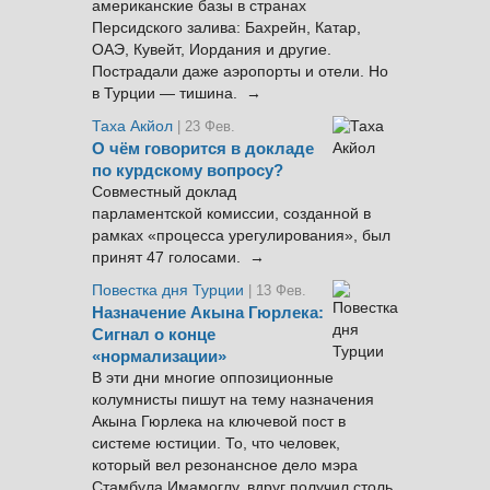
американские базы в странах
Персидского залива: Бахрейн, Катар,
ОАЭ, Кувейт, Иордания и другие.
Пострадали даже аэропорты и отели. Но
в Турции — тишина. →
Таха Акйол
| 23 Фев.
О чём говорится в докладе
по курдскому вопросу?
Совместный доклад
парламентской комиссии, созданной в
рамках «процесса урегулирования», был
принят 47 голосами. →
Повестка дня Турции
| 13 Фев.
Назначение Акына Гюрлека:
Сигнал о конце
«нормализации»
В эти дни многие оппозиционные
колумнисты пишут на тему назначения
Акына Гюрлека на ключевой пост в
системе юстиции. То, что человек,
который вел резонансное дело мэра
Стамбула Имамоглу, вдруг получил столь