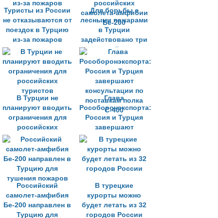
Туристы из России
Для борьбы с
не отказываются от
лесными пожарами
поездок в Турцию
в Турции
из-за пожаров
задействовано три
российских
самолета-амфибии
Бе-200
В Турции не
Глава
планируют вводить
Рособоронэкспорта:
ограничения для
Россия и Турция
российских
завершают
туристов
консультации по
поставкам полка
С-400
Российский
В турецкие
самолет-амфибия
курорты можно
Бе-200 направлен в
будет летать из 32
Турцию для
городов России