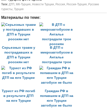
Tеги:
ДТП
,
МК-Турция
,
Новости Турции
,
Россия
,
Россия-Турция
,
Русские
туристы
,
Турция
Материалы по теме:
Серьезных травм у
В ДТП с
пострадавших в
микроавтобусом в
ДТП в Турции
Анталье
россиян нет
пострадали трое
россиян
Турист из РФ погиб
Граждан РФ в
в результате ДТП
попавшем в ДТП на
на юге Турции
юге Турции
автобусе не было