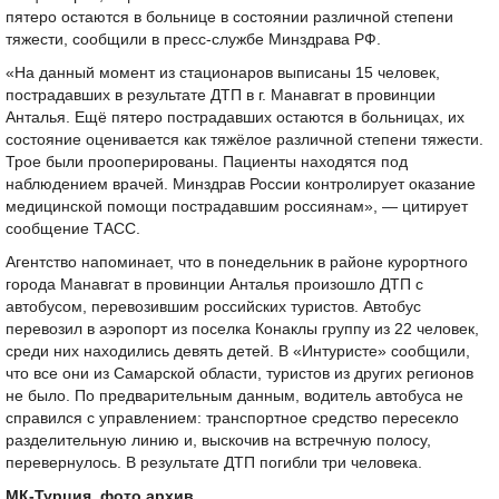
пятеро остаются в больнице в состоянии различной степени
тяжести, сообщили в пресс-службе Минздрава РФ.
«На данный момент из стационаров выписаны 15 человек,
пострадавших в результате ДТП в г. Манавгат в провинции
Анталья. Ещё пятеро пострадавших остаются в больницах, их
состояние оценивается как тяжёлое различной степени тяжести.
Трое были прооперированы. Пациенты находятся под
наблюдением врачей. Минздрав России контролирует оказание
медицинской помощи пострадавшим россиянам», — цитирует
сообщение ТАСС.
Агентство напоминает, что в понедельник в районе курортного
города Манавгат в провинции Анталья произошло ДТП с
автобусом, перевозившим российских туристов. Автобус
перевозил в аэропорт из поселка Конаклы группу из 22 человек,
среди них находились девять детей. В «Интуристе» сообщили,
что все они из Самарской области, туристов из других регионов
не было. По предварительным данным, водитель автобуса не
справился с управлением: транспортное средство пересекло
разделительную линию и, выскочив на встречную полосу,
перевернулось. В результате ДТП погибли три человека.
МК-Турция, фото архив