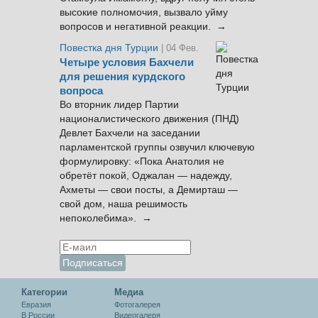
высокие полномочия, вызвало уйму
вопросов и негативной реакции. →
Повестка дня Турции
| 04 Фев.
Четыре условия Бахчели
для решения курдского
вопроса
Во вторник лидер Партии
националистического движения (ПНД)
Девлет Бахчели на заседании
парламентской группы озвучил ключевую
формулировку: «Пока Анатолия не
обретёт покой, Оджалан — надежду,
Ахметы — свои посты, а Демирташ —
свой дом, наша решимость
непоколебима». →
Категории
Медиа
Евразия
Фотогалерея
В России
Видеогалеря