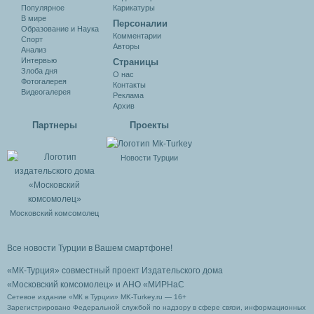
Популярное
Карикатуры
В мире
Персоналии
Образование и Наука
Комментарии
Спорт
Авторы
Анализ
Интервью
Cтраницы
Злоба дня
О нас
Фотогалерея
Контакты
Видеогалерея
Реклама
Архив
Партнеры
Проекты
Новости Турции
Московский комсомолец
Все новости Турции в Вашем смартфоне!
«МК-Турция» совместный проект Издательского дома
«Московский комсомолец»
и АНО «МИРНаС
Сетевое издание «МК в Турции» MK-Turkey.ru — 16+
Зарегистрировано Федеральной службой по надзору в сфере связи, информационных