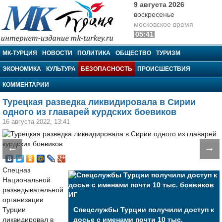
9 августа 2026
воскресенье
московское время
05:41
МК-Турция
МК-ТУРЦИЯ
НОВОСТИ
ПОЛИТИКА
ОБЩЕСТВО
ТУРИЗМ
ЭКОНОМИКА
КУЛЬТУРА
БЕЗОПАСНОСТЬ
ПРОИСШЕСТВИЯ
КОММЕНТАРИИ
Турецкая разведка ликвидировала в Сирии
одного из главарей курдских боевиков
16 августа 2022, 13:41
←
→
Спецназ
Национальной
разведывательной
организации
Турции
Спецслужбы Турции получили доступ к
ликвидировал в
досье с именами почти 10 тыс.