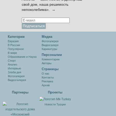
свой дом, наша решимость
непоколебима». →
Категории
Медиа
Евразия
Фотогалерея
В России
Видеогалеря
Популярное
Карикатуры
В мире
Персоналии
Образование и Наука
Комментарии
Спорт
Авторы
Анализ
Интервью
Cтраницы
Злоба дня
О нас
Фотогалерея
Контакты
Видеогалерея
Реклама
Архив
Партнеры
Проекты
Новости Турции