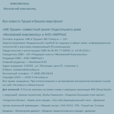
Московский комсомолец
Все новости Турции в Вашем смартфоне!
«МК-Турция» совместный проект Издательского дома
«Московский комсомолец»
и АНО «МИРНаС
Сетевое издание «МК в Турции» MK-Turkey.ru — 16+
Зарегистрировано Федеральной службой по надзору в сфере связи, информационных
технологий и массовых коммуникаций (Роскомнадзор).
Свидетельство о регистрации СМИ Эл № ФС 77-66061 от 10.06.2016 г.
Учредитель СМИ – АО «Редакция газеты «Московский Комсомолец»
Редакция СМИ – АНО «МИРНаС»
Главный редактор — Ниязбаев Я.Ю.
Адрес редакции: 115035 , ул. Пятницкая, дом 25, строение 1.
Е-Маил: redaktor@mk-turkey.ru
Контактный телефон: +7 (499) 390-08-91
Copyright 2003 — 2026 © mk-turkey.ru
Все права защищены. При использовании и цитировании материалов активная ссылка
на сайт mk-turkey.ru обязательна!
Для читателей
: В России признаны экстремистскими и запрещены организации ФБК (Фонд борьбы
с коррупцией, признан иноагентом), Штабы Навального, «Национал-большевистская партия»,
«Свидетели Иеговы», «Армия воли народа», «Русский общенациональный союз», «Движение
против нелегальной иммиграции», «Правый сектор», УНА-УНСО, УПА, «Тризуб им. Степана
Бандеры», «Мизантропик дивижн», «Меджлис крымскотатарского народа», движение