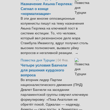
Назначение Акына Гюрлека:
Сигнал о конце
«нормализации»
В эти дни многие оппозиционные
колумнисты пишут на тему назначения
Акына Гюрлека на ключевой пост в
системе юстиции. То, что человек,
который вел резонансное дело мэра
Стамбула Имамоглу, вдруг получил столь
высокие полномочия, вызвало уйму
вопросов и негативной реакции. →
Повестка дня Турции
| 04 Фев.
Четыре условия Бахчели
для решения курдского
вопроса
Во вторник лидер Партии
националистического движения (ПНД)
Девлет Бахчели на заседании
парламентской группы озвучил ключевую
формулировку: «Пока Анатолия не
обретёт покой, Оджалан — надежду,
Ахметы — свои посты, а Демирташ —