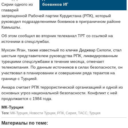
Сирии одного из
боевиков ИГ
главарей
запрещенной Рабочей партии Курдистана (РПК), который
руководил подразделениями боевиков в приграничном районе
Камышлы.
Об этом сообщил во вторник телеканал ТРТ со ссылкой на
источники в спецслужбах.
Мухсин Яган, также известный по кличке Диджвар Силопи, стал
шестым представителем руководства РПК, ликвидированным
турецкими спецслужбами в течение месяца, отмечает
телекомпания. По данным источников в силах безопасности, он
участвовал в планировании и совершении ряда терактов на
границе с Турцией.
Анкара считает РПК террористической организацией и одной из
основных угроз национальной безопасности. Конфликт с ней
продолжается с 1984 года.
МК-Турция
Tеги:
МК-Турция
,
Новости Турции
,
РПК
,
Сирия
,
ТАСС
,
Турция
Материалы по теме: