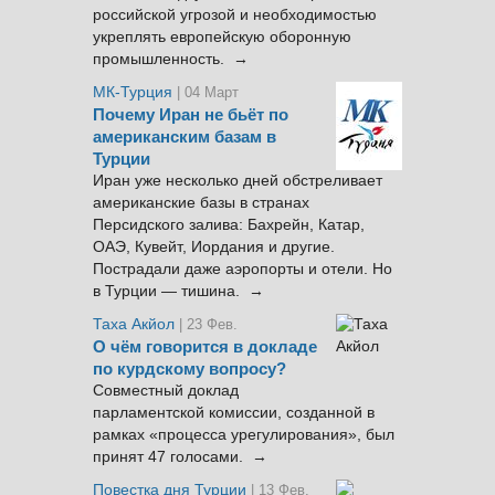
российской угрозой и необходимостью
укреплять европейскую оборонную
промышленность. →
МК-Турция
| 04 Март
Почему Иран не бьёт по
американским базам в
Турции
Иран уже несколько дней обстреливает
американские базы в странах
Персидского залива: Бахрейн, Катар,
ОАЭ, Кувейт, Иордания и другие.
Пострадали даже аэропорты и отели. Но
в Турции — тишина. →
Таха Акйол
| 23 Фев.
О чём говорится в докладе
по курдскому вопросу?
Совместный доклад
парламентской комиссии, созданной в
рамках «процесса урегулирования», был
принят 47 голосами. →
Повестка дня Турции
| 13 Фев.