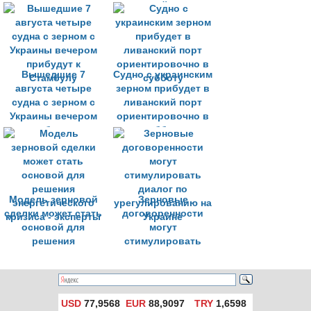
кризиса
зерновой сделки
Вышедшие 7
Судно с украинским
августа четыре
зерном прибудет в
судна с зерном с
ливанский порт
Украины вечером
ориентировочно в
прибудут к
субботу
Стамбулу
Модель зерновой
Зерновые
сделки может стать
договоренности
основой для
могут
решения
стимулировать
энергетического
диалог по
кризиса - эксперты
урегулированию на
Украине
USD
77,9568
EUR
88,9097
TRY
1,6598