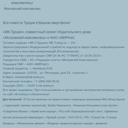
Московский комсомолец
Все новости Турции в Вашем смартфоне!
«МК-Турция» совместный проект Издательского дома
«Московский комсомолец»
и АНО «МИРНаС
Сетевое издание «МК в Турции» MK-Turkey.ru — 16+
Зарегистрировано Федеральной службой по надзору в сфере связи, информационных
технологий и массовых коммуникаций (Роскомнадзор).
Свидетельство о регистрации СМИ Эл № ФС 77-66061 от 10.06.2016 г.
Учредитель СМИ – АО «Редакция газеты «Московский Комсомолец»
Редакция СМИ – АНО «МИРНаС»
Главный редактор — Ниязбаев Я.Ю.
Адрес редакции: 115035 , ул. Пятницкая, дом 25, строение 1.
Е-Маил: redaktor@mk-turkey.ru
Контактный телефон: +7 (499) 390-08-91
Copyright 2003 — 2026 © mk-turkey.ru
Все права защищены. При использовании и цитировании материалов активная ссылка
на сайт mk-turkey.ru обязательна!
Для читателей
: В России признаны экстремистскими и запрещены организации ФБК (Фонд борьбы
с коррупцией, признан иноагентом), Штабы Навального, «Национал-большевистская партия»,
«Свидетели Иеговы», «Армия воли народа», «Русский общенациональный союз», «Движение
против нелегальной иммиграции», «Правый сектор», УНА-УНСО, УПА, «Тризуб им. Степана
Бандеры», «Мизантропик дивижн», «Меджлис крымскотатарского народа», движение