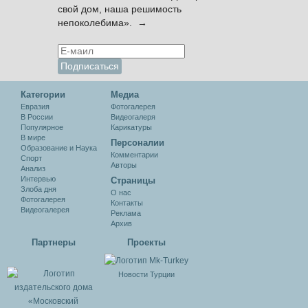
свой дом, наша решимость
непоколебима». →
Категории
Медиа
Евразия
Фотогалерея
В России
Видеогалеря
Популярное
Карикатуры
В мире
Персоналии
Образование и Наука
Комментарии
Спорт
Авторы
Анализ
Интервью
Cтраницы
Злоба дня
О нас
Фотогалерея
Контакты
Видеогалерея
Реклама
Архив
Партнеры
Проекты
Новости Турции