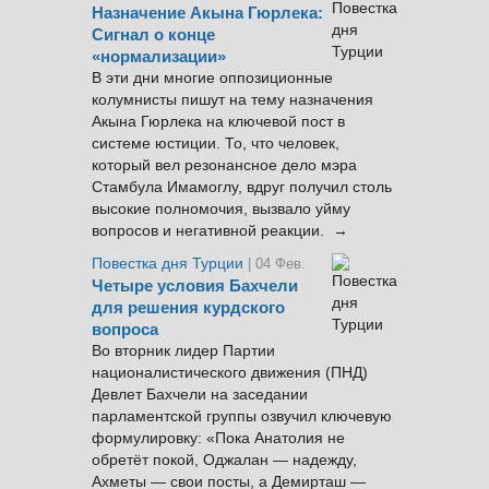
Назначение Акына Гюрлека:
Сигнал о конце
«нормализации»
В эти дни многие оппозиционные
колумнисты пишут на тему назначения
Акына Гюрлека на ключевой пост в
системе юстиции. То, что человек,
который вел резонансное дело мэра
Стамбула Имамоглу, вдруг получил столь
высокие полномочия, вызвало уйму
вопросов и негативной реакции. →
Повестка дня Турции
| 04 Фев.
Четыре условия Бахчели
для решения курдского
вопроса
Во вторник лидер Партии
националистического движения (ПНД)
Девлет Бахчели на заседании
парламентской группы озвучил ключевую
формулировку: «Пока Анатолия не
обретёт покой, Оджалан — надежду,
Ахметы — свои посты, а Демирташ —