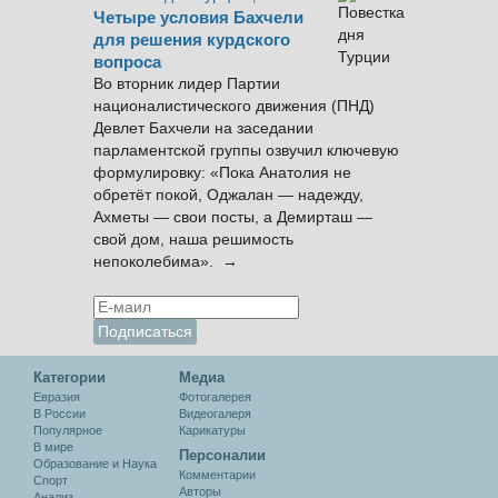
Четыре условия Бахчели
для решения курдского
вопроса
Во вторник лидер Партии
националистического движения (ПНД)
Девлет Бахчели на заседании
парламентской группы озвучил ключевую
формулировку: «Пока Анатолия не
обретёт покой, Оджалан — надежду,
Ахметы — свои посты, а Демирташ —
свой дом, наша решимость
непоколебима». →
Категории
Медиа
Евразия
Фотогалерея
В России
Видеогалеря
Популярное
Карикатуры
В мире
Персоналии
Образование и Наука
Комментарии
Спорт
Авторы
Анализ