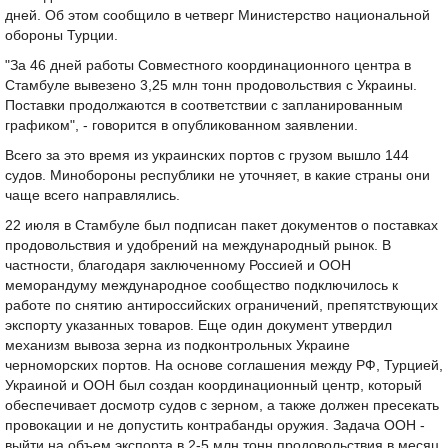
дней. Об этом сообщило в четверг Министерство национальной
обороны Турции.
"За 46 дней работы Совместного координационного центра в
Стамбуле вывезено 3,25 млн тонн продовольствия с Украины.
Поставки продолжаются в соответствии с запланированным
графиком", - говорится в опубликованном заявлении.
Всего за это время из украинских портов с грузом вышло 144
судов. Минобороны республики не уточняет, в какие страны они
чаще всего направлялись.
22 июля в Стамбуле был подписан пакет документов о поставках
продовольствия и удобрений на международный рынок. В
частности, благодаря заключенному Россией и ООН
меморандуму международное сообщество подключилось к
работе по снятию антироссийских ограничений, препятствующих
экспорту указанных товаров. Еще один документ утвердил
механизм вывоза зерна из подконтрольных Украине
черноморских портов. На основе соглашения между РФ, Турцией,
Украиной и ООН был создан координационный центр, который
обеспечивает досмотр судов с зерном, а также должен пресекать
провокации и не допустить контрабанды оружия. Задача ООН -
выйти на объем экспорта в 2-5 млн тонн продовольствия в месяц.