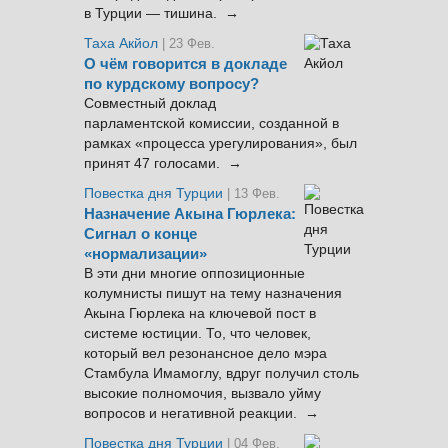
в Турции — тишина. →
Таха Акйол
| 23 Фев.
О чём говорится в докладе
по курдскому вопросу?
Совместный доклад
парламентской комиссии, созданной в
рамках «процесса урегулирования», был
принят 47 голосами. →
Повестка дня Турции
| 13 Фев.
Назначение Акына Гюрлека:
Сигнал о конце
«нормализации»
В эти дни многие оппозиционные
колумнисты пишут на тему назначения
Акына Гюрлека на ключевой пост в
системе юстиции. То, что человек,
который вел резонансное дело мэра
Стамбула Имамоглу, вдруг получил столь
высокие полномочия, вызвало уйму
вопросов и негативной реакции. →
Повестка дня Турции
| 04 Фев.