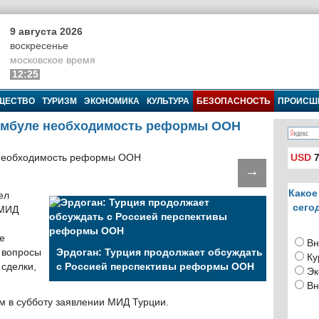
9 августа 2026
воскресенье
московское время
12:25
ЩЕСТВО
ТУРИЗМ
ЭКОНОМИКА
КУЛЬТУРА
БЕЗОПАСНОСТЬ
ПРОИСШ
тамбуле необходимость реформы ООН
USD
7
→
Какое
ел
сего
 МИД
е
Вн
 вопросы
Эрдоган: Турция продолжает обсуждать
Ку
сделки,
с Россией перспективы реформы ООН
Эк
Вн
м в субботу заявлении МИД Турции.