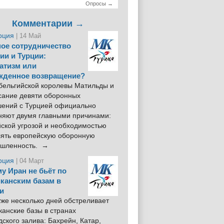
Опросы →
Комментарии →
рция
| 14 Май
ое сотрудничество
ии и Турции:
атизм или
жденное возвращение?
 бельгийской королевы Матильды и
сание девяти оборонных
шений с Турцией официально
няют двумя главными причинами:
йской угрозой и необходимостью
лять европейскую оборонную
шленность. →
рция
| 04 Март
у Иран не бьёт по
канским базам в
и
же несколько дней обстреливает
анские базы в странах
ского залива: Бахрейн, Катар,