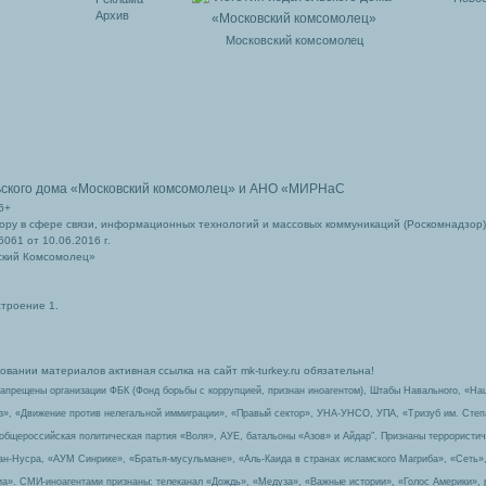
Архив
Московский комсомолец
ьского дома
«Московский комсомолец»
и АНО «МИРНаС
6+
ру в сфере связи, информационных технологий и массовых коммуникаций (Роскомнадзор)
061 от 10.06.2016 г.
ский Комсомолец»
строение 1.
вании материалов активная ссылка на сайт mk-turkey.ru обязательна!
запрещены организации ФБК (Фонд борьбы с коррупцией, признан иноагентом), Штабы Навального, «На
з», «Движение против нелегальной иммиграции», «Правый сектор», УНА-УНСО, УПА, «Тризуб им. Сте
 общероссийская политическая партия «Воля», АУЕ, батальоны «Азов» и Айдар″. Признаны террорист
-ан-Нусра, «АУМ Синрике», «Братья-мусульмане», «Аль-Каида в странах исламского Магриба», «Сеть»
а». СМИ-иноагентами признаны: телеканал «Дождь», «Медуза», «Важные истории», «Голос Америки», 