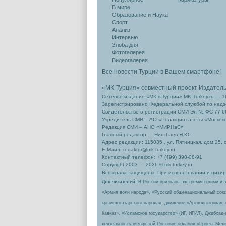
В мире
Образование и Наука
Спорт
Анализ
Интервью
Злоба дня
Фотогалерея
Видеогалерея
Все новости Турции в Вашем смартфоне!
«МК-Турция» совместный проект Издател
Сетевое издание «МК в Турции» MK-Turkey.ru — 1
Зарегистрировано Федеральной службой по надзо
Свидетельство о регистрации СМИ Эл № ФС 77-66
Учредитель СМИ – АО «Редакция газеты «Москов
Редакция СМИ – АНО «МИРНаС»
Главный редактор — Ниязбаев Я.Ю.
Адрес редакции: 115035 , ул. Пятницкая, дом 25, 
Е-Маил: redaktor@mk-turkey.ru
Контактный телефон: +7 (499) 390-08-91
Copyright 2003 — 2026 © mk-turkey.ru
Все права защищены. При использовании и цитиро
Для читателей
: В России признаны экстремистскими и 
«Армия воли народа», «Русский общенациональный сою
крымскотатарского народа», движение «Артподготовка»,
Кавказ», «Исламское государство» (ИГ, ИГИЛ), Джебхад
деятельность «Открытой России», издания «Проект Меди