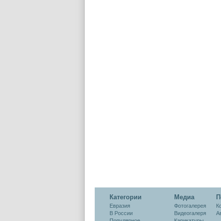
реформы ООН
Категории
Медиа
П
Евразия
Фотогалерея
К
В России
Видеогалеря
А
Популярное
Карикатуры