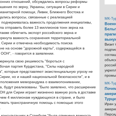
оронних отношений, обсуждались вопросы реформы
шения по зерну, Украины, ситуации в Сирии и
манитарной помощи, Ливии, Ближнего Востока и
ались вопросы, связанные с реализацией
МК-Ту
и подчеркивалась важность продолжения инициативы,
Военн
ла отправить более 13 миллионов тонн зерна на
Бельг
акже облегчить экспорт российского зерна и
прагм
еркнута важность сохранения территориальной
выну
а Сирии и отмечена необходимость поиска
Визит
ане на основе "дорожной карты", содержащейся в
подпи
ООН", - говорится в заявлении.
согла
объяс
черкнула свою решимость "бороться с
росси
бочая партия Курдистана, "Силы народной
укреп
", которые представляют экзистенциальную угрозу не
промы
Сирии, но и нашей национальной безопасности", и в
то положения меморандума о взаимопонимании,
МК-Ту
да, будут реализованы. "Было заявлено, что расширение
Почем
Н для Сирии играет жизненно важную роль в доставке
амери
чем 4 миллионам нуждающихся в стране, и было
Турци
олжать трансграничную помощь с помощью этого
Иран у
.
америк
Персид
 консультациях в Стамбуле "была отмечена важность