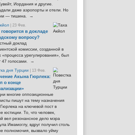
увейт, Иордания и другие.
дали даже аэропорты и отели. Но
ции — тишина. →
Акйол
| 23 Фев.
 говорится в докладе
рдскому вопросу?
стный доклад
ентской комиссии, созданной в
х «процесса урегулирования», был
т 47 голосами. →
тка дня Турции
| 13 Фев.
чение Акына Гюрлека:
л о конце
ализации»
 дни многие оппозиционные
нисты пишут на тему назначения
Гюрлека на ключевой пост в
е юстиции. То, что человек,
ый вел резонансное дело мэра
ла Имамоглу, вдруг получил столь
ие полномочия, вызвало уйму