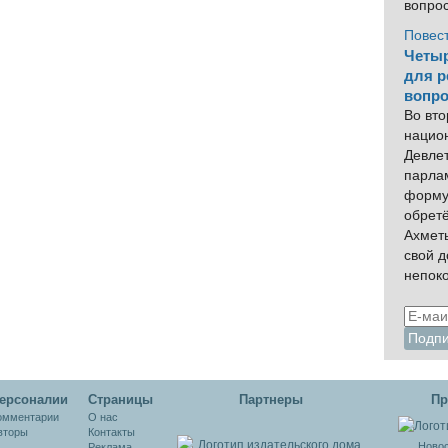
вопро
Повес
Четыр
для р
вопро
Во вто
нацио
Девлет
парла
форму
обрет
Ахмет
свой 
непок
ерсоналии
Cтраницы
Партнеры
Пр
омментарии
О нас
вторы
Контакты
Новос
Реклама