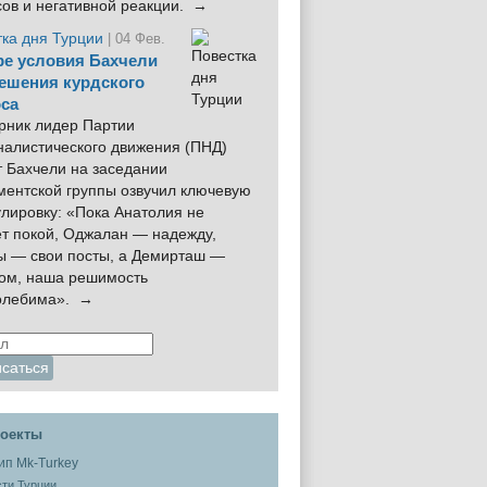
сов и негативной реакции. →
тка дня Турции
| 04 Фев.
е условия Бахчели
ешения курдского
са
рник лидер Партии
налистического движения (ПНД)
 Бахчели на заседании
ментской группы озвучил ключевую
лировку: «Пока Анатолия не
ёт покой, Оджалан — надежду,
ы — свои посты, а Демирташ —
дом, наша решимость
олебима». →
оекты
ти Турции