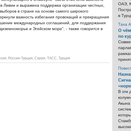
ОАЭ, К
в Ливии и выражена поддержка организации честных,
Постра
выборов в стране на основе самого широкого
в Тур
еркнули важность избегания провокаций и прекращения
рушение международных соглашений, для поддержания
Таха 
диземноморье и Эгейском море", - также говорится в
О чём
по ку
Совме
парлам
рамка
ссия
,
Россия-Турция
,
Сирия
,
ТАСС
,
Турция
приня
Повес
Назна
Сигна
«норм
В эти
колум
Акына 
систем
котор
Стамбу
высок