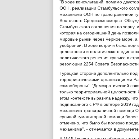
"В ходе консультаций, помимо двуст
ООН, реализации Стамбульского согла
механизма ООН по трансграничной гу
Восточного Средиземноморья. Обсужд
Стамбульского соглашения по зерну, 
которая на сегодняшний день позволи
мировые рынки через Черное море, а т
удобрений. В ходе встречи была подч
целостности и политического единств
политического решения кризиса в стр
резолюции 2254 Совета Безопасности 
Турецкая сторона дополнительно под
террористическими организациями Ра
самообороны", "Демократический союз
только территориальной целостности 
этом контексте выразила надежду, ч
подписанного с РФ в октябре 2019 го
механизма трансграничной помощи ОО
срочной гуманитарной помощи более 
отмечено, что было бы полезно прод
механизма", - отмечается в документе
В МИД Турции также сообщили, что на