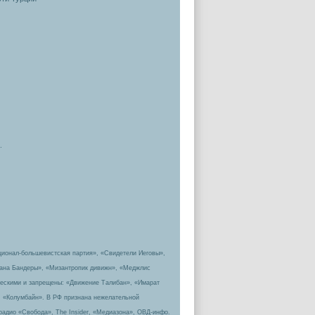
.
ционал-большевистская партия», «Свидетели Иеговы»,
пана Бандеры», «Мизантропик дивижн», «Меджлис
ическими и запрещены: «Движение Талибан», «Имарат
, «Колумбайн». В РФ признана нежелательной
радио «Свобода», The Insider, «Медиазона», ОВД-инфо.