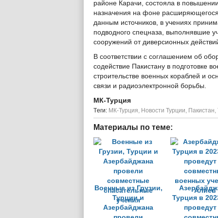
районе Карачи, состояла в повышении
назначения на фоне расширяющегося
данным источников, в учениях приним
подводного спецназа, выполнявшие у
сооружений от диверсионных действий
В соответствии с соглашением об обо
содействие Пакистану в подготовке в
строительстве военных кораблей и о
связи и радиоэлектронной борьбы.
МК-Турция
Tеги:
МК-Турция
,
Новости Турции
,
Пакистан
,
Материалы по теме:
Военные из Грузии,
Азербайдж
Турции и
Турция в 202
Азербайджана
проведут
провели
совместн