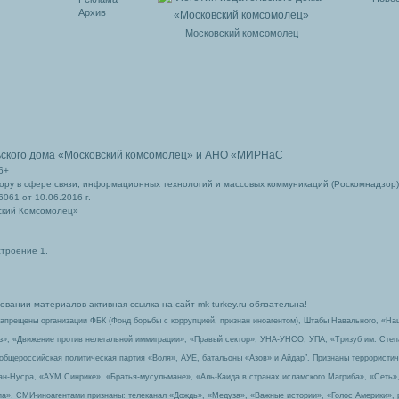
Архив
Московский комсомолец
ьского дома
«Московский комсомолец»
и АНО «МИРНаС
6+
ру в сфере связи, информационных технологий и массовых коммуникаций (Роскомнадзор)
061 от 10.06.2016 г.
ский Комсомолец»
строение 1.
вании материалов активная ссылка на сайт mk-turkey.ru обязательна!
запрещены организации ФБК (Фонд борьбы с коррупцией, признан иноагентом), Штабы Навального, «На
з», «Движение против нелегальной иммиграции», «Правый сектор», УНА-УНСО, УПА, «Тризуб им. Сте
 общероссийская политическая партия «Воля», АУЕ, батальоны «Азов» и Айдар″. Признаны террорист
-ан-Нусра, «АУМ Синрике», «Братья-мусульмане», «Аль-Каида в странах исламского Магриба», «Сеть»
а». СМИ-иноагентами признаны: телеканал «Дождь», «Медуза», «Важные истории», «Голос Америки», 