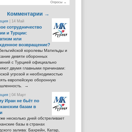
Опросы →
Комментарии →
рция
| 14 Май
ое сотрудничество
ии и Турции:
атизм или
жденное возвращение?
 бельгийской королевы Матильды и
сание девяти оборонных
шений с Турцией официально
няют двумя главными причинами:
йской угрозой и необходимостью
лять европейскую оборонную
шленность. →
рция
| 04 Март
у Иран не бьёт по
канским базам в
и
же несколько дней обстреливает
анские базы в странах
ского залива: Бахрейн, Катар,