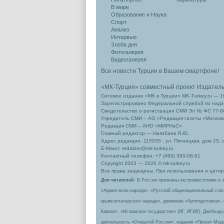
В мире
Образование и Наука
Спорт
Анализ
Интервью
Злоба дня
Фотогалерея
Видеогалерея
Все новости Турции в Вашем смартфоне!
«МК-Турция» совместный проект Издател
Сетевое издание «МК в Турции» MK-Turkey.ru — 1
Зарегистрировано Федеральной службой по надзо
Свидетельство о регистрации СМИ Эл № ФС 77-66
Учредитель СМИ – АО «Редакция газеты «Москов
Редакция СМИ – АНО «МИРНаС»
Главный редактор — Ниязбаев Я.Ю.
Адрес редакции: 115035 , ул. Пятницкая, дом 25, 
Е-Маил: redaktor@mk-turkey.ru
Контактный телефон: +7 (499) 390-08-91
Copyright 2003 — 2026 © mk-turkey.ru
Все права защищены. При использовании и цитиро
Для читателей
: В России признаны экстремистскими и 
«Армия воли народа», «Русский общенациональный сою
крымскотатарского народа», движение «Артподготовка»,
Кавказ», «Исламское государство» (ИГ, ИГИЛ), Джебхад
деятельность «Открытой России», издания «Проект Меди