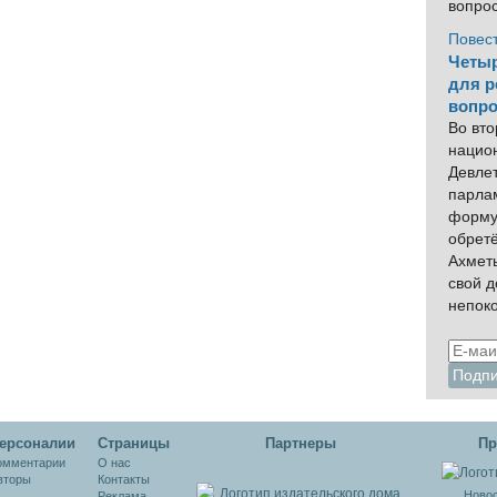
вопро
Повес
Четыр
для р
вопро
Во вто
нацио
Девлет
парла
форму
обрет
Ахмет
свой 
непок
ерсоналии
Cтраницы
Партнеры
Пр
омментарии
О нас
вторы
Контакты
Новос
Реклама