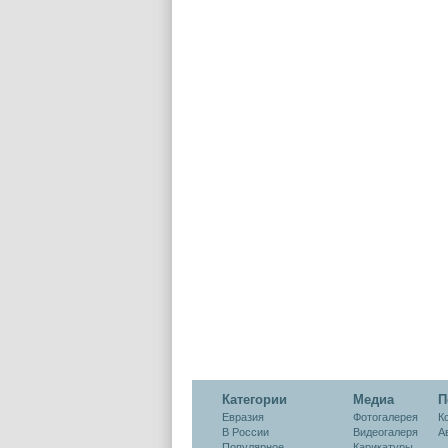
Категории
Медиа
П
Евразия
Фотогалерея
К
В России
Видеогалеря
А
Популярное
Карикатуры