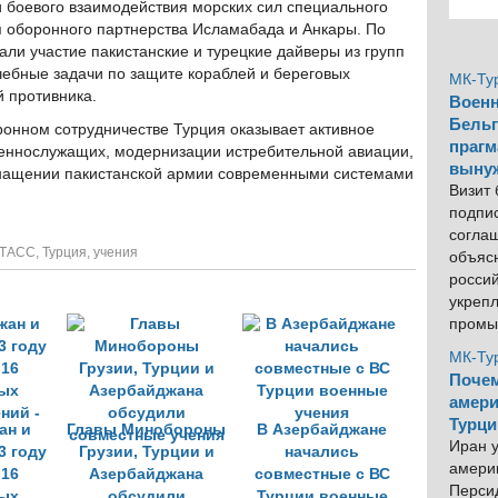
 боевого взаимодействия морских сил специального
 оборонного партнерства Исламабада и Анкары. По
али участие пакистанские и турецкие дайверы из групп
чебные задачи по защите кораблей и береговых
МК-Ту
 противника.
Военн
Бельг
ронном сотрудничестве Турция оказывает активное
прагм
оеннослужащих, модернизации истребительной авиации,
выну
снащении пакистанской армии современными системами
Визит
подпи
согла
ТАСС
,
Турция
,
учения
объяс
росси
укреп
промы
МК-Ту
Почем
амери
Турци
ан и
Главы Минобороны
В Азербайджане
Иран у
3 году
Грузии, Турции и
начались
америк
 16
Азербайджана
совместные с ВС
Персид
ых
обсудили
Турции военные