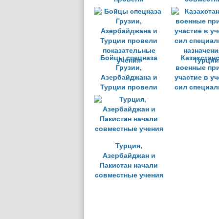
совместные
военных уче
спасательные
Алиев
учения
Бойцы спецназа
Казахстан
Грузии,
военные пр
Азербайджана и
участие в у
Турции провели
сил специал
показательные
назначени
учения
Турции
Турция,
Азербайджан и
Пакистан начали
совместные учения