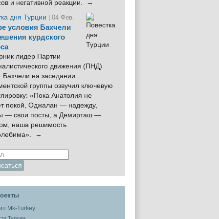
сов и негативной реакции. →
тка дня Турции
| 04 Фев.
е условия Бахчели
ешения курдского
са
рник лидер Партии
налистического движения (ПНД)
 Бахчели на заседании
ментской группы озвучил ключевую
лировку: «Пока Анатолия не
ёт покой, Оджалан — надежду,
ы — свои посты, а Демирташ —
дом, наша решимость
олебима». →
оекты
ти Турции