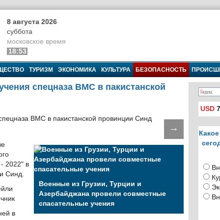
8 августа 2026
суббота
московское время
18:53
ЩЕСТВО
ТУРИЗМ
ЭКОНОМИКА
КУЛЬТУРА
БЕЗОПАСНОСТЬ
ПРОИСШ
 учения спецназа ВМС в пакистанской
USD
7
→
Какое
сего
ые
ого
- 2022" в
Вн
и Синд.
Ку
Военные из Грузии, Турции и
Эк
ейли
Азербайджана провели совместные
Вн
очник
спасательные учения
ней в