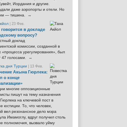
увейт, Иордания и другие.
дали даже аэропорты и отели. Но
ции — тишина. →
Акйол
| 23 Фев.
 говорится в докладе
рдскому вопросу?
стный доклад
ентской комиссии, созданной в
х «процесса урегулирования», был
т 47 голосами. →
тка дня Турции
| 13 Фев.
чение Акына Гюрлека:
л о конце
ализации»
 дни многие оппозиционные
нисты пишут на тему назначения
Гюрлека на ключевой пост в
е юстиции. То, что человек,
ый вел резонансное дело мэра
ла Имамоглу, вдруг получил столь
ие полномочия, вызвало уйму