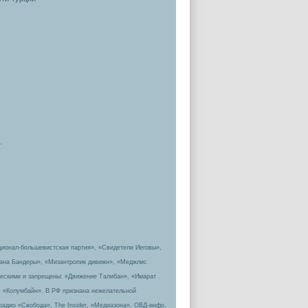
.
ционал-большевистская партия», «Свидетели Иеговы»,
пана Бандеры», «Мизантропик дивижн», «Меджлис
ическими и запрещены: «Движение Талибан», «Имарат
, «Колумбайн». В РФ признана нежелательной
радио «Свобода», The Insider, «Медиазона», ОВД-инфо.