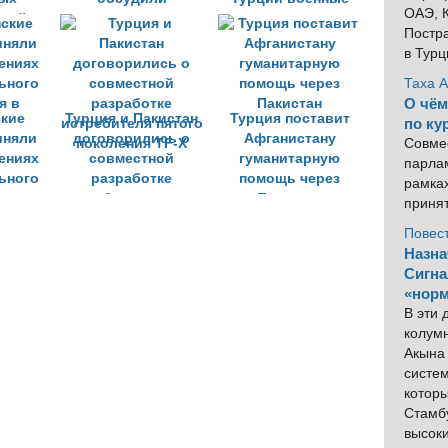
ОАЭ, К
ний -
совместные учения
учения
Постра
в Тур
Таха 
О чём
ские
Турция и Пакистан
Турция поставит
по ку
иняли
договорились о
Афганистану
Совме
чениях
совместной
гуманитарную
парлам
ьного
разработке
помощь через
рамка
я в
истребителя пятого
Пакистан
приня
поколения TF-X
Повес
Назна
Сигна
«норм
В эти
колум
Акына 
систем
котор
Стамбу
высок