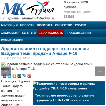
8 августа 2026
суббота
московское время
21:49
МК-Турция
МК-ТУРЦИЯ
НОВОСТИ
ПОЛИТИКА
ОБЩЕСТВО
ТУРИЗМ
ЭКОНОМИКА
КУЛЬТУРА
БЕЗОПАСНОСТЬ
ПРОИСШЕСТВИЯ
КОММЕНТАРИИ
Эрдоган заявил о поддержке со стороны
Байдена темы продажи Анкаре F-16
13 июля 2023, 13:38
←
→
Президент Турции
Тайип Эрдоган
заявил, что
администрация
Технические переговоры о закупке
американского
Турцией у США F-16 завершены
лидера Джо