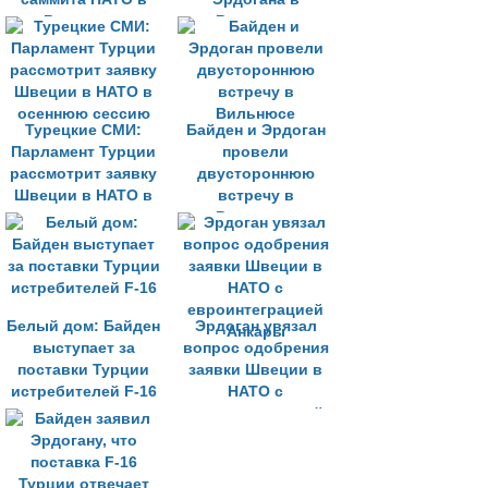
Вильнюсе
Вильнюсе
Турецкие СМИ:
Байден и Эрдоган
Парламент Турции
провели
рассмотрит заявку
двустороннюю
Швеции в НАТО в
встречу в
осеннюю сессию
Вильнюсе
Белый дом: Байден
Эрдоган увязал
выступает за
вопрос одобрения
поставки Турции
заявки Швеции в
истребителей F-16
НАТО с
евроинтеграцией
Анкары