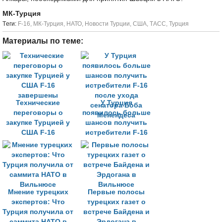
МК-Турция
Tеги:
F-16
,
МК-Турция
,
НАТО
,
Новости Турции
,
США
,
ТАСС
,
Турция
Материалы по теме:
Технические
У Турция
переговоры о
появилось больше
закупке Турцией у
шансов получить
США F-16
истребители F-16
завершены
после ухода
сенатора Боба
Менендеса
Мнение турецких
Первые полосы
экспертов: Что
турецких газет о
Турция получила от
встрече Байдена и
саммита НАТО в
Эрдогана в