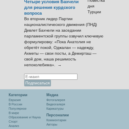
Четыре условия Бахчели
для решения курдского
вопроса
Во вторник лидер Партии
националистического движения (ПНД)
Девлет Бахчели на заседании
парламентской группы озвучил ключевую
формулировку: «Пока Анатолия не
обретёт покой, Оджалан — надежду,
Ахметы — свои посты, а Демирташ —
свой дом, наша решимость
непоколебима». →
Категории
Медиа
Евразия
Фотогалерея
В России
Видеогалеря
Популярное
Карикатуры
В мире
Персоналии
Образование и Наука
Комментарии
Спорт
Авторы
Анализ