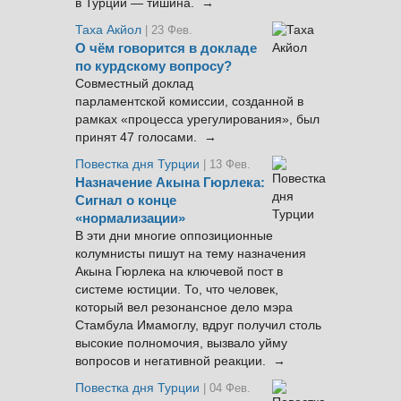
в Турции — тишина. →
Таха Акйол
| 23 Фев.
О чём говорится в докладе
по курдскому вопросу?
Совместный доклад
парламентской комиссии, созданной в
рамках «процесса урегулирования», был
принят 47 голосами. →
Повестка дня Турции
| 13 Фев.
Назначение Акына Гюрлека:
Сигнал о конце
«нормализации»
В эти дни многие оппозиционные
колумнисты пишут на тему назначения
Акына Гюрлека на ключевой пост в
системе юстиции. То, что человек,
который вел резонансное дело мэра
Стамбула Имамоглу, вдруг получил столь
высокие полномочия, вызвало уйму
вопросов и негативной реакции. →
Повестка дня Турции
| 04 Фев.