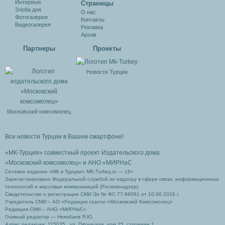
Интервью
Cтраницы
Злоба дня
О нас
Фотогалерея
Контакты
Видеогалерея
Реклама
Архив
Партнеры
Проекты
Новости Турции
Московский комсомолец
Все новости Турции в Вашем смартфоне!
«МК-Турция» совместный проект Издательского дома
«Московский комсомолец»
и АНО «МИРНаС
Сетевое издание «МК в Турции» MK-Turkey.ru — 16+
Зарегистрировано Федеральной службой по надзору в сфере связи, информационных
технологий и массовых коммуникаций (Роскомнадзор).
Свидетельство о регистрации СМИ Эл № ФС 77-66061 от 10.06.2016 г.
Учредитель СМИ – АО «Редакция газеты «Московский Комсомолец»
Редакция СМИ – АНО «МИРНаС»
Главный редактор — Ниязбаев Я.Ю.
Адрес редакции: 115035 , ул. Пятницкая, дом 25, строение 1.