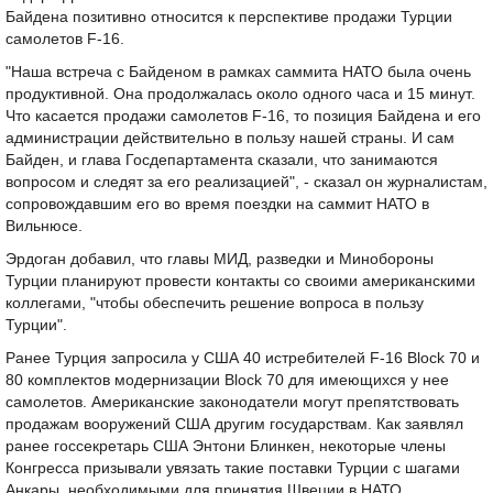
Байдена позитивно относится к перспективе продажи Турции
самолетов F-16.
"Наша встреча с Байденом в рамках саммита НАТО была очень
продуктивной. Она продолжалась около одного часа и 15 минут.
Что касается продажи самолетов F-16, то позиция Байдена и его
администрации действительно в пользу нашей страны. И сам
Байден, и глава Госдепартамента сказали, что занимаются
вопросом и следят за его реализацией", - сказал он журналистам,
сопровождавшим его во время поездки на саммит НАТО в
Вильнюсе.
Эрдоган добавил, что главы МИД, разведки и Минобороны
Турции планируют провести контакты со своими американскими
коллегами, "чтобы обеспечить решение вопроса в пользу
Турции".
Ранее Турция запросила у США 40 истребителей F-16 Block 70 и
80 комплектов модернизации Block 70 для имеющихся у нее
самолетов. Американские законодатели могут препятствовать
продажам вооружений США другим государствам. Как заявлял
ранее госсекретарь США Энтони Блинкен, некоторые члены
Конгресса призывали увязать такие поставки Турции с шагами
Анкары, необходимыми для принятия Швеции в НАТО.