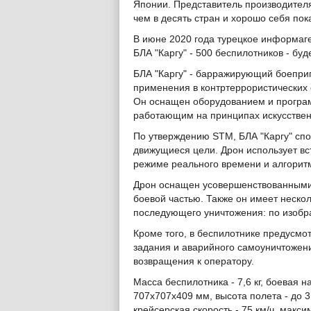
Японии. Представитель производителя
чем в десять стран и хорошо себя пока
В июне 2020 года турецкое информаг
БЛА "Каргу" - 500 беспилотников - б
БЛА "Каргу" - барражирующий боеприп
применения в контртеррористических
Он оснащен оборудованием и програ
работающим на принципах искусствен
По утверждению STM, БЛА "Каргу" спо
движущиеся цели. Дрон использует в
режиме реального времени и алгорит
Дрон оснащен усовершенствованными
боевой частью. Также он имеет неско
последующего уничтожения: по изобр
Кроме того, в беспилотнике предусм
задания и аварийного самоуничтожения
возвращения к оператору.
Масса беспилотника - 7,6 кг, боевая на
707х707х409 мм, высота полета - до 3
крейсерская скорость - 75 км/ч, макси