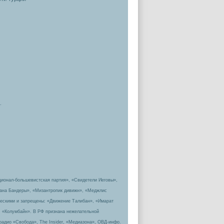
.
ционал-большевистская партия», «Свидетели Иеговы»,
пана Бандеры», «Мизантропик дивижн», «Меджлис
ическими и запрещены: «Движение Талибан», «Имарат
, «Колумбайн». В РФ признана нежелательной
радио «Свобода», The Insider, «Медиазона», ОВД-инфо.