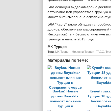
БЛА оснащен видеокамерой с десятик
автономно или управляться вручную о
может быть выполнена осколочно-фуг
БЛА "Каргу" также обладает способнос
дронов, обеспечивая массированный у
Recognition), эти беспилотники уже и
границы в начале 2019 года.
МК-Турция
Tеги:
МК-Турция
,
Новости Турции
,
ТАСС
,
Тур
Материалы по теме:
Baykar: Новые
Кувейт зака
дроны Bayraktar
Турции 18 у
повысят влияние
беспилотн
Турции в
Bayrakta