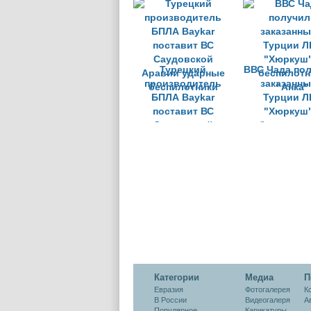
Средиземноморье
Турецкий
ВВС Чада по
производитель
заказанны
БПЛА Baykar
Турции Л
поставит ВС
"Хюркуш"
Саудовской
беспилотн
Аравии ударные
"Анка"
беспилотники
Категории
Медиа
П
Евразия
Фотогалерея
К
В России
Видеогалеря
А
Популярное
Карикатуры