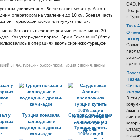
ОАЭ, К
ратным увеличением. Беспилотник может работать
Постра
дним оператором на удалении до 10 км. Боевая часть
в Тур
асной, термобарической или кумулятивной.
Таха 
тью действовать в составе роя численностью до 20
О чём
дар. Как утверждает портал "Арми Рекогнишн" (Army
по ку
спользовались в операциях вдоль сирийско-турецкой
Совме
парлам
рамка
приня
ецкий БПЛА
,
Турецкий оборонпром
,
Турция
,
Япония
,
дроны
Повес
Назна
Сигна
«норм
В эти
колум
Акына 
зал у
Турция показала
Саудовская Аравия
систем
дарных
надводные и
предложила
котор
иков
подводные дроны-
Турции купить
Стамбу
r
камикадзе
100% акций
высок