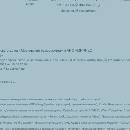
Архив
Московский комсомолец
ьского дома
«Московский комсомолец»
и АНО «МИРНаС
6+
ру в сфере связи, информационных технологий и массовых коммуникаций (Роскомнадзор)
061 от 10.06.2016 г.
ский Комсомолец»
строение 1.
вании материалов активная ссылка на сайт mk-turkey.ru обязательна!
запрещены организации ФБК (Фонд борьбы с коррупцией, признан иноагентом), Штабы Навального, «На
з», «Движение против нелегальной иммиграции», «Правый сектор», УНА-УНСО, УПА, «Тризуб им. Сте
 общероссийская политическая партия «Воля», АУЕ, батальоны «Азов» и Айдар″. Признаны террорист
-ан-Нусра, «АУМ Синрике», «Братья-мусульмане», «Аль-Каида в странах исламского Магриба», «Сеть»
а». СМИ-иноагентами признаны: телеканал «Дождь», «Медуза», «Важные истории», «Голос Америки», 