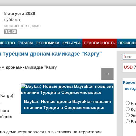
8 августа 2026
суббота
московское время
13:39
ЩЕСТВО
ТУРИЗМ
ЭКОНОМИКА
КУЛЬТУРА
БЕЗОПАСНОСТЬ
ПРОИСШ
к турецким дронам-камикадзе "Каргу"
USD
7
→
Какое
сего
(Kargu)
.
Baykar: Новые дроны Bayraktar повысят
Вн
влияние Турции в Средиземноморье
Ку
ьного
Эк
общил
Вн
но демонстрировался на выставках на территории