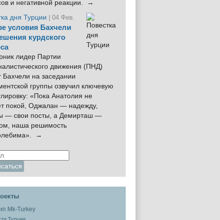
сов и негативной реакции. →
тка дня Турции
| 04 Фев.
е условия Бахчели
ешения курдского
са
рник лидер Партии
налистического движения (ПНД)
 Бахчели на заседании
ментской группы озвучил ключевую
лировку: «Пока Анатолия не
ёт покой, Оджалан — надежду,
ы — свои посты, а Демирташ —
дом, наша решимость
олебима». →
оекты
ти Турции