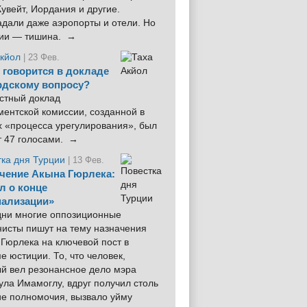
увейт, Иордания и другие.
дали даже аэропорты и отели. Но
ции — тишина. →
Акйол
| 23 Фев.
 говорится в докладе
рдскому вопросу?
стный доклад
ентской комиссии, созданной в
х «процесса урегулирования», был
т 47 голосами. →
тка дня Турции
| 13 Фев.
чение Акына Гюрлека:
л о конце
ализации»
 дни многие оппозиционные
нисты пишут на тему назначения
Гюрлека на ключевой пост в
е юстиции. То, что человек,
ый вел резонансное дело мэра
ла Имамоглу, вдруг получил столь
ие полномочия, вызвало уйму