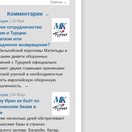
Опросы →
Комментарии →
рция
| 14 Май
ое сотрудничество
ии и Турции:
атизм или
жденное возвращение?
 бельгийской королевы Матильды и
сание девяти оборонных
шений с Турцией официально
няют двумя главными причинами:
йской угрозой и необходимостью
лять европейскую оборонную
шленность. →
рция
| 04 Март
у Иран не бьёт по
канским базам в
и
же несколько дней обстреливает
анские базы в странах
ского залива: Бахрейн, Катар,