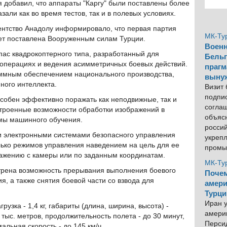
 добавил, что аппараты "Каргу" были поставлены более
зали как во время тестов, так и в полевых условиях.
ентство Анадолу информировало, что первая партия
МК-Ту
удет поставлена Вооруженным силам Турции.
Военн
ас квадрокоптерного типа, разработанный для
Бельг
 операциях и ведения асимметричных боевых действий.
прагм
ммным обеспечением национального производства,
выну
ного интеллекта.
Визит
подпи
собен эффективно поражать как неподвижные, так и
согла
строенные возможности обработки изображений в
объяс
мы машинного обучения.
росси
 электронными системами безопасного управления
укреп
лько режимов управления наведением на цель для ее
промы
ажению с камеры или по заданным координатам.
МК-Ту
отрена возможность прерывания выполнения боевого
Почем
, а также снятия боевой части со взвода для
амери
Турци
Иран у
грузка - 1,4 кг, габариты (длина, ширина, высота) -
америк
 тыс. метров, продолжительность полета - до 30 минут,
Персид
мальная скорость - до 145 км/ч.