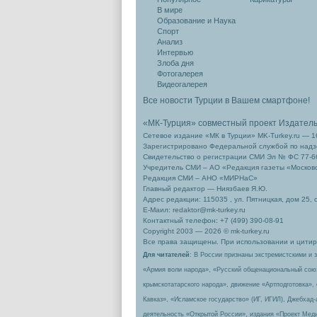
В мире
Образование и Наука
Спорт
Анализ
Интервью
Злоба дня
Фотогалерея
Видеогалерея
Все новости Турции в Вашем смартфоне!
«МК-Турция» совместный проект Издател
Сетевое издание «МК в Турции» MK-Turkey.ru — 1
Зарегистрировано Федеральной службой по надзо
Свидетельство о регистрации СМИ Эл № ФС 77-66
Учредитель СМИ – АО «Редакция газеты «Москов
Редакция СМИ – АНО «МИРНаС»
Главный редактор — Ниязбаев Я.Ю.
Адрес редакции: 115035 , ул. Пятницкая, дом 25, 
Е-Маил: redaktor@mk-turkey.ru
Контактный телефон: +7 (499) 390-08-91
Copyright 2003 — 2026 © mk-turkey.ru
Все права защищены. При использовании и цитиро
Для читателей
: В России признаны экстремистскими и 
«Армия воли народа», «Русский общенациональный сою
крымскотатарского народа», движение «Артподготовка»,
Кавказ», «Исламское государство» (ИГ, ИГИЛ), Джебхад
деятельность «Открытой России», издания «Проект Меди