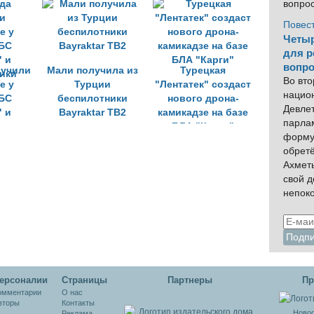
компании Baykar,
вопро
производящей
Повес
дроны
Четыр
для р
вопро
лучили
Мали получила из
Турецкая
Во вто
е у
Турции
"Лентатек" создаст
нацио
БС
беспилотники
нового дрона-
Девлет
 и
Bayraktar TB2
камикадзе на базе
парла
ики
БЛА "Карги"
форму
обрет
Ахмет
свой 
непок
ерсоналии
Cтраницы
Партнеры
Пр
омментарии
О нас
вторы
Контакты
Новос
Реклама