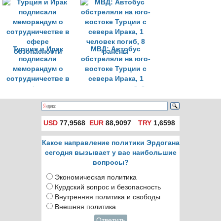
Ирака
совместного
центра
Турция и Ирак
МВД: Автобус
подписали
обстреляли на юго-
меморандум о
востоке Турции с
сотрудничестве в
севера Ирака, 1
сфере
человек погиб, 8
безопасности
ранены
USD
77,9568
EUR
88,9097
TRY
1,6598
Какое направление политики Эрдогана
сегодня вызывает у вас наибольшие
вопросы?
Экономическая политика
Курдский вопрос и безопасность
Внутренняя политика и свободы
Внешняя политика
Ответить