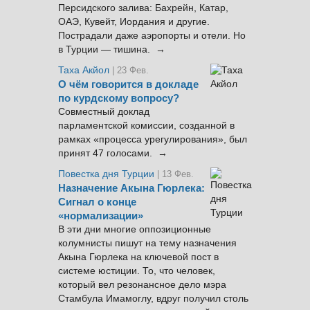
Персидского залива: Бахрейн, Катар,
ОАЭ, Кувейт, Иордания и другие.
Пострадали даже аэропорты и отели. Но
в Турции — тишина. →
Таха Акйол
| 23 Фев.
О чём говорится в докладе
по курдскому вопросу?
Совместный доклад
парламентской комиссии, созданной в
рамках «процесса урегулирования», был
принят 47 голосами. →
Повестка дня Турции
| 13 Фев.
Назначение Акына Гюрлека:
Сигнал о конце
«нормализации»
В эти дни многие оппозиционные
колумнисты пишут на тему назначения
Акына Гюрлека на ключевой пост в
системе юстиции. То, что человек,
который вел резонансное дело мэра
Стамбула Имамоглу, вдруг получил столь