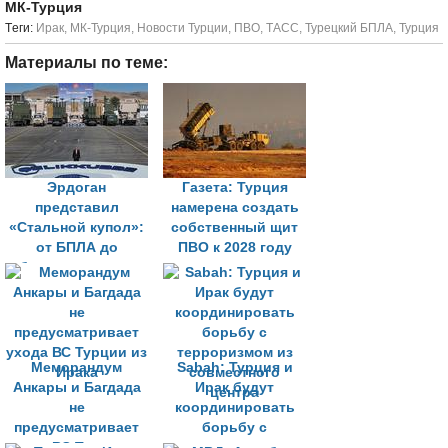
МК-Турция
Tеги:
Ирак
,
МК-Турция
,
Новости Турции
,
ПВО
,
ТАСС
,
Турецкий БПЛА
,
Турция
Материалы по теме:
Эрдоган
Газета: Турция
представил
намерена создать
«Стальной купол»:
собственный щит
от БПЛА до
ПВО к 2028 году
баллистических
ракет
Меморандум
Sabah: Турция и
Анкары и Багдада
Ирак будут
не
координировать
предусматривает
борьбу с
ухода ВС Турции из
терроризмом из