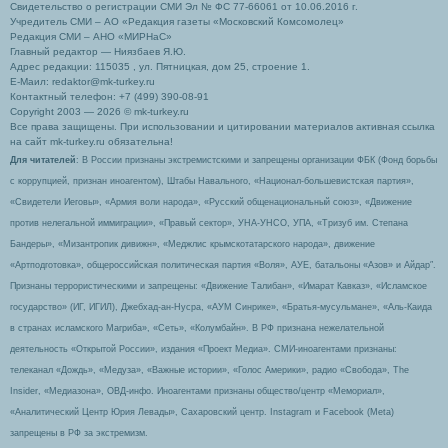
Свидетельство о регистрации СМИ Эл № ФС 77-66061 от 10.06.2016 г.
Учредитель СМИ – АО «Редакция газеты «Московский Комсомолец»
Редакция СМИ – АНО «МИРНаС»
Главный редактор — Ниязбаев Я.Ю.
Адрес редакции: 115035 , ул. Пятницкая, дом 25, строение 1.
Е-Маил: redaktor@mk-turkey.ru
Контактный телефон: +7 (499) 390-08-91
Copyright 2003 — 2026 © mk-turkey.ru
Все права защищены. При использовании и цитировании материалов активная ссылка
на сайт mk-turkey.ru обязательна!
Для читателей
: В России признаны экстремистскими и запрещены организации ФБК (Фонд борьбы
с коррупцией, признан иноагентом), Штабы Навального, «Национал-большевистская партия»,
«Свидетели Иеговы», «Армия воли народа», «Русский общенациональный союз», «Движение
против нелегальной иммиграции», «Правый сектор», УНА-УНСО, УПА, «Тризуб им. Степана
Бандеры», «Мизантропик дивижн», «Меджлис крымскотатарского народа», движение
«Артподготовка», общероссийская политическая партия «Воля», АУЕ, батальоны «Азов» и Айдар″.
Признаны террористическими и запрещены: «Движение Талибан», «Имарат Кавказ», «Исламское
государство» (ИГ, ИГИЛ), Джебхад-ан-Нусра, «АУМ Синрике», «Братья-мусульмане», «Аль-Каида
в странах исламского Магриба», «Сеть», «Колумбайн». В РФ признана нежелательной
деятельность «Открытой России», издания «Проект Медиа». СМИ-иноагентами признаны:
телеканал «Дождь», «Медуза», «Важные истории», «Голос Америки», радио «Свобода», The
Insider, «Медиазона», ОВД-инфо. Иноагентами признаны общество/центр «Мемориал»,
«Аналитический Центр Юрия Левады», Сахаровский центр. Instagram и Facebook (Metа)
запрещены в РФ за экстремизм.