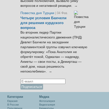
высокие полномочия, вызвало уйму
вопросов и негативной реакции. →
Повестка дня Турции
| 04 Фев.
Четыре условия Бахчели
для решения курдского
вопроса
Во вторник лидер Партии
националистического движения (ПНД)
Девлет Бахчели на заседании
парламентской группы озвучил ключевую
формулировку: «Пока Анатолия не
обретёт покой, Оджалан — надежду,
Ахметы — свои посты, а Демирташ —
свой дом, наша решимость
непоколебима». →
Категории
Медиа
Евразия
Фотогалерея
В России
Видеогалеря
Популярное
Карикатуры