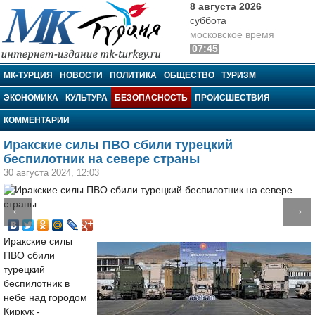
8 августа 2026
суббота
московское время
07:45
МК-Турция
МК-ТУРЦИЯ
НОВОСТИ
ПОЛИТИКА
ОБЩЕСТВО
ТУРИЗМ
ЭКОНОМИКА
КУЛЬТУРА
БЕЗОПАСНОСТЬ
ПРОИСШЕСТВИЯ
КОММЕНТАРИИ
Иракские силы ПВО сбили турецкий
беспилотник на севере страны
30 августа 2024, 12:03
←
→
Иракские силы
ПВО сбили
турецкий
беспилотник в
небе над городом
Киркук -