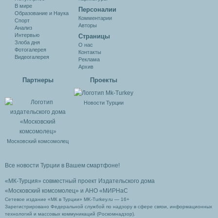
В мире
Персоналии
Образование и Наука
Комментарии
Спорт
Авторы
Анализ
Интервью
Cтраницы
Злоба дня
О нас
Фотогалерея
Контакты
Видеогалерея
Реклама
Архив
Партнеры
Проекты
Новости Турции
Московский комсомолец
Все новости Турции в Вашем смартфоне!
«МК-Турция» совместный проект Издательского дома
«Московский комсомолец»
и АНО «МИРНаС
Сетевое издание «МК в Турции» MK-Turkey.ru — 16+
Зарегистрировано Федеральной службой по надзору в сфере связи, информационных
технологий и массовых коммуникаций (Роскомнадзор).