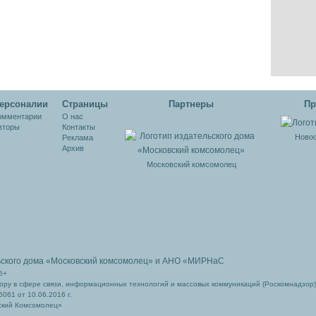
ерсоналии
Cтраницы
Партнеры
Пр
омментарии
О нас
вторы
Контакты
Новос
Реклама
Архив
Московский комсомолец
ьского дома
«Московский комсомолец»
и АНО «МИРНаС
6+
ру в сфере связи, информационных технологий и массовых коммуникаций (Роскомнадзор)
061 от 10.06.2016 г.
ский Комсомолец»