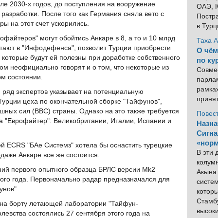
ле 2030-х годов, до поступления на вооружение
ОАЭ, К
разработки. После того как Германия сняла вето с
Постра
ы на этот счет ускорились.
в Тур
офайтеров" могут обойтись Анкаре в 8, а то и 10 млрд
Таха 
читают в "Инфодефенса", позволит Турции приобрести
О чём
, которые будут ей полезны при доработке собственного
по ку
ом неофициально говорят и о том, что некоторые из
Совме
ом состоянии.
парлам
рамка
, ряд экспертов указывает на потенциальную
приня
Турции цеха по окончательной сборке "Тайфунов",
шных сил (ВВС) страны. Однако на это также требуется
Повес
ма "Еврофайтер": Великобритании, Италии, Испании и
Назна
Сигна
«норм
ей ECRS "БАе Системз" хотела бы оснастить турецкие
В эти
даже Анкаре все же состоится.
колум
ний первого опытного образца БРЛС версии Mk2
Акына 
ого года. Первоначально радар предназначался для
систем
унов".
котор
Стамбу
на борту летающей лаборатории "Тайфун-
высок
евства состоялись 27 сентября этого года на