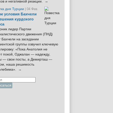
сов и негативной реакции. →
тка дня Турции
| 04 Фев.
е условия Бахчели
ешения курдского
са
рник лидер Партии
налистического движения (ПНД)
 Бахчели на заседании
ментской группы озвучил ключевую
лировку: «Пока Анатолия не
ёт покой, Оджалан — надежду,
ы — свои посты, а Демирташ —
дом, наша решимость
олебима». →