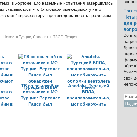
вопро
темз" в Уортоне. Его наземные испытания завершились
чаю указывалось, что благодаря имеющимся у него
Повес
зволит "Еврофайтеру" противодействовать вражеским
Четыр
для р
вопро
Во вто
я
,
Новости Турции
,
Самолеты
,
ТАСС
,
Турция
нацио
Девлет
парла
форму
обрет
Ахмет
свой 
непок
:
ТВ со ссылкой на
Anadolu: Турецкий
сти о
источники в МО
БПЛА,
стве
Турции: Вертолет
предположительно,
рбии в
Раиси был
мог обнаружить
ючают
обнаружен
обломки вертолета
турецким БПЛА
Раиси