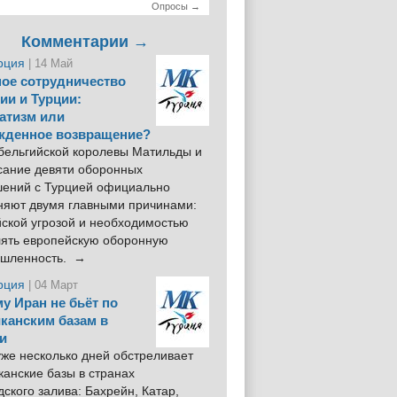
Опросы →
Комментарии →
рция
| 14 Май
ое сотрудничество
ии и Турции:
атизм или
жденное возвращение?
 бельгийской королевы Матильды и
сание девяти оборонных
шений с Турцией официально
няют двумя главными причинами:
йской угрозой и необходимостью
лять европейскую оборонную
шленность. →
рция
| 04 Март
у Иран не бьёт по
канским базам в
и
же несколько дней обстреливает
анские базы в странах
ского залива: Бахрейн, Катар,