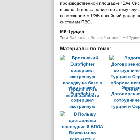
производственной площадке "БАе Сис
в июле. В пресс-релизе по этому слу
возможностям РЭБ новейший радар по
системам ПВО.
МК-Турция
Tеги:
Байрактар
,
Великобритания
,
МК-Турци
Материалы по теме:
Британский
Эрдоган
Eurofighter
Договоренно
совершил
сотрудниче
экстренную
Турции и Се
посадку на базе в
обороне вкл
Турции из-за
БПЛА
неисправности