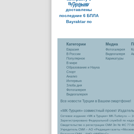
В Польшу
доставлены
последние 6 БПЛА
Bayraktar по
контракту с
Турцией
Категории
Медиа
П
Евразия
Фотогалерея
К
В России
Видеогалеря
А
Популярное
Карикатуры
В мире
Образование и Наука
Спорт
Анализ
Интервью
Злоба дня
Фотогалерея
Видеогалерея
Все новости Турции в Вашем смартфоне!
«МК-Турция» совместный проект Издател
Сетевое издание «МК в Турции» MK-Turkey.ru — 1
Зарегистрировано Федеральной службой по надзо
Свидетельство о регистрации СМИ Эл № ФС 77-66
Учредитель СМИ – АО «Редакция газеты «Москов
Редакция СМИ – АНО «МИРНаС»