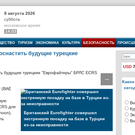
8 августа 2026
суббота
московское время
14:03
ЩЕСТВО
ТУРИЗМ
ЭКОНОМИКА
КУЛЬТУРА
БЕЗОПАСНОСТЬ
ПРОИСШ
оснастить будущие турецкие
USD
7
→
Какое
сего
" (BAE
вую
Вн
CRS для
Ку
hoon),
Британский Eurofighter совершил
Эк
ть
экстренную посадку на базе в Турции
Вн
из-за неисправности