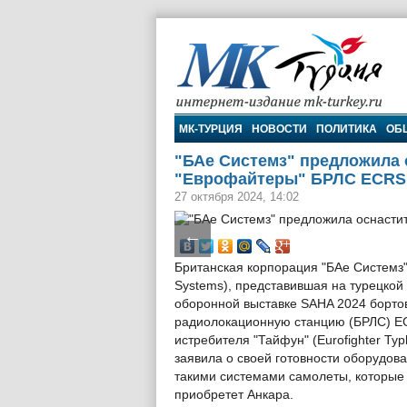
МК-Турция
МК-ТУРЦИЯ
НОВОСТИ
ПОЛИТИКА
ОБ
"БАе Системз" предложила 
"Еврофайтеры" БРЛС ECRS
27 октября 2024, 14:02
←
Британская корпорация "БАе Системз
Systems), представившая на турецкой
оборонной выставке SAHA 2024 борто
радиолокационную станцию (БРЛС) E
истребителя "Тайфун" (Eurofighter Typ
заявила о своей готовности оборудова
такими системами самолеты, которые
приобретет Анкара.