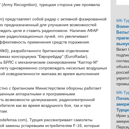
(Army Recognition), турецкая сторона уже проявила
) представляет собой радар с активной фазированной
МК-Ту
но предназначенный для улучшения возможностей
Военн
ождать цели и ставить радиопомехи. Наличие АФАР
Бельг
ие радиолокационных лучей, что увеличивает
прагм
ффективность применения средств поражения.
выну
Визит
(Mk0), разработанного британским отделением
подпи
рамках консорциума "Еврорейдар" (EuroRadar),
согла
ь БРЛС с механическим сканированием "Каптор-М"
объяс
олету одновременно сопровождать несколько воздушных
росси
ной осведомленности экипажа во время выполнения
укреп
промы
стно с британским Министерством обороны работает
МК-Ту
чшенным аппаратными и программными
Почем
ть возможности целеуказания, радиоэлектронной
амери
бителя как во время воздушного боя, так и при
Турци
там.
Иран у
odefensa.com), Турция рассматривает самолеты
америк
ной замены устаревшим истребителям F-16, которые
Персид