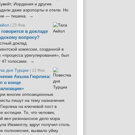
увейт, Иордания и другие.
дали даже аэропорты и отели. Но
ции — тишина. →
Акйол
| 23 Фев.
 говорится в докладе
рдскому вопросу?
стный доклад
ентской комиссии, созданной в
х «процесса урегулирования», был
т 47 голосами. →
тка дня Турции
| 13 Фев.
чение Акына Гюрлека:
л о конце
ализации»
 дни многие оппозиционные
нисты пишут на тему назначения
Гюрлека на ключевой пост в
е юстиции. То, что человек,
ый вел резонансное дело мэра
ла Имамоглу, вдруг получил столь
ие полномочия, вызвало уйму