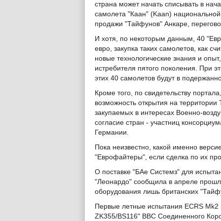
страна может начать списывать в нача
самолета "Каан" (Kaan) национальной 
продажи "Тайфунов" Анкаре, переговор
И хотя, по некоторым данным, 40 "Евр
евро, закупка таких самолетов, как с
новые технологические знания и опыт
истребителя пятого поколения. При эт
этих 40 самолетов будут в подержанн
Кроме того, по свидетельству портала
возможность открытия на территории 
закупаемых в интересах Военно-возду
согласие стран - участниц консорциу
Германии.
Пока неизвестно, какой именно верси
"Еврофайтеры", если сделка по их про
О поставке "БАе Системз" для испыта
"Леонардо" сообщила в апреле прошл
оборудования лишь британских "Тайф
Первые летные испытания ECRS Mk2 
ZK355/BS116" ВВС Соединенного Корол