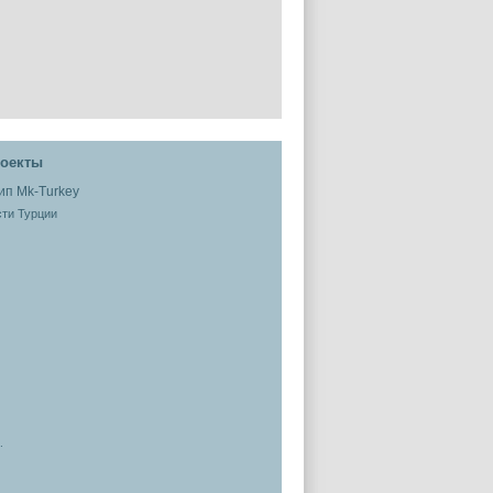
оекты
ти Турции
.