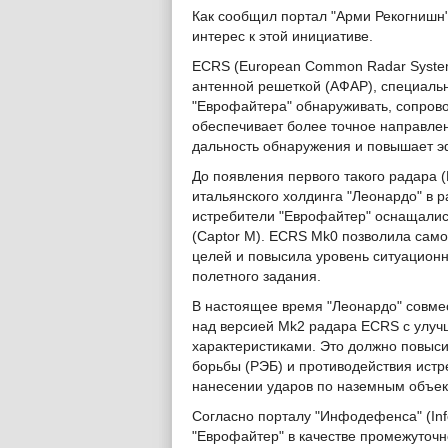
Как сообщил портал "Арми Рекогнишн" 
интерес к этой инициативе.
ECRS (European Common Radar System
антенной решеткой (АФАР), специаль
"Еврофайтера" обнаруживать, сопров
обеспечивает более точное направлен
дальность обнаружения и повышает э
До появления первого такого радара 
итальянского холдинга "Леонардо" в 
истребители "Еврофайтер" оснащалис
(Captor M). ECRS Mk0 позволила сам
целей и повысила уровень ситуацион
полетного задания.
В настоящее время "Леонардо" совме
над версией Mk2 радара ECRS с улу
характеристиками. Это должно повыси
борьбы (РЭБ) и противодействия истре
нанесении ударов по наземным объек
Согласно порталу "Инфодефенса" (Inf
"Еврофайтер" в качестве промежуточ