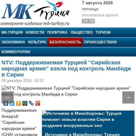
7 августа 2026
пятница
московское время
10:55
МК-Турция
МК-ТУРЦИЯ
НОВОСТИ
ПОЛИТИКА
ОБЩЕСТВО
ТУРИЗМ
ЭКОНОМИКА
КУЛЬТУРА
БЕЗОПАСНОСТЬ
ПРОИСШЕСТВИЯ
КОММЕНТАРИИ
NTV: Поддерживаемая Турцией "Сирийская
народная армия" взяла под контроль Манбидж
в Сирии
09 декабря 2024, 14:32
←
→
Поддерживаемая
Анкарой
"Сирийская
народная армия"
(СНА) установила
Источники в Минобороны: Турция