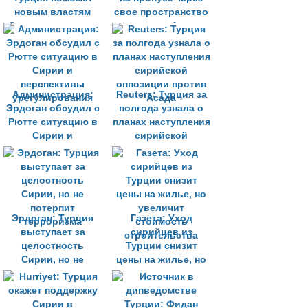
новым властям
свое пространство
Сирии в создании
самолета с Асадом
вооруженных сил
Администрация:
Reuters: Турция за
Эрдоган обсудил с
полгода узнала о
Рютте ситуацию в
планах наступления
Сирии и
сирийской
перспективы
оппозиции против
урегулирования
Асада
Эрдоган: Турция
Газета: Уход
выступает за
сирийцев из
целостность
Турции снизит
Сирии, но не
цены на жилье, но
потерпит
увеличит
терроризма
стоимость
строительства