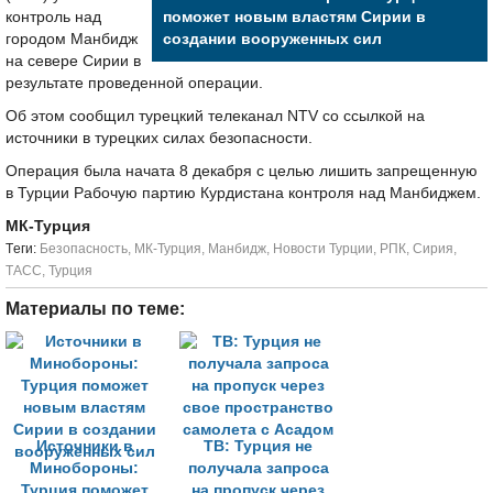
контроль над
поможет новым властям Сирии в
городом Манбидж
создании вооруженных сил
на севере Сирии в
результате проведенной операции.
Об этом сообщил турецкий телеканал NTV со ссылкой на
источники в турецких силах безопасности.
Операция была начата 8 декабря с целью лишить запрещенную
в Турции Рабочую партию Курдистана контроля над Манбиджем.
МК-Турция
Tеги:
Безопасность
,
МК-Турция
,
Манбидж
,
Новости Турции
,
РПК
,
Сирия
,
ТАСС
,
Турция
Материалы по теме:
Источники в
ТВ: Турция не
Минобороны:
получала запроса
Турция поможет
на пропуск через