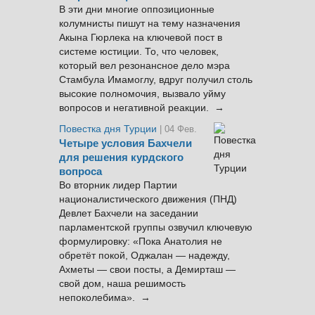
В эти дни многие оппозиционные
колумнисты пишут на тему назначения
Акына Гюрлека на ключевой пост в
системе юстиции. То, что человек,
который вел резонансное дело мэра
Стамбула Имамоглу, вдруг получил столь
высокие полномочия, вызвало уйму
вопросов и негативной реакции. →
Повестка дня Турции
| 04 Фев.
Четыре условия Бахчели
для решения курдского
вопроса
Во вторник лидер Партии
националистического движения (ПНД)
Девлет Бахчели на заседании
парламентской группы озвучил ключевую
формулировку: «Пока Анатолия не
обретёт покой, Оджалан — надежду,
Ахметы — свои посты, а Демирташ —
свой дом, наша решимость
непоколебима». →