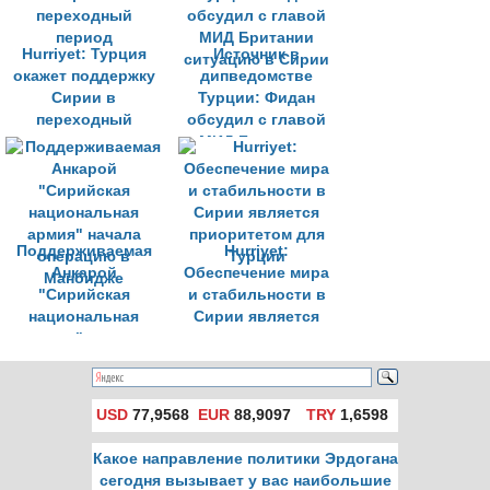
Hurriyet: Турция
Источник в
окажет поддержку
дипведомстве
Сирии в
Турции: Фидан
переходный
обсудил с главой
период
МИД Британии
ситуацию в Сирии
Поддерживаемая
Hurriyet:
Анкарой
Обеспечение мира
"Сирийская
и стабильности в
национальная
Сирии является
армия" начала
приоритетом для
операцию в
Турции
Манбидже
USD
77,9568
EUR
88,9097
TRY
1,6598
Какое направление политики Эрдогана
сегодня вызывает у вас наибольшие