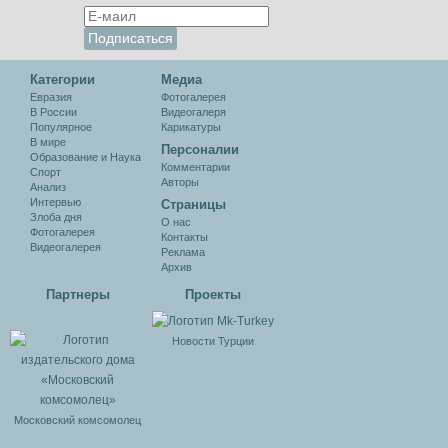
Категории
Медиа
Евразия
Фотогалерея
В России
Видеогалеря
Популярное
Карикатуры
В мире
Персоналии
Образование и Наука
Комментарии
Спорт
Авторы
Анализ
Интервью
Cтраницы
Злоба дня
О нас
Фотогалерея
Контакты
Видеогалерея
Реклама
Архив
Партнеры
Проекты
Новости Турции
Московский комсомолец