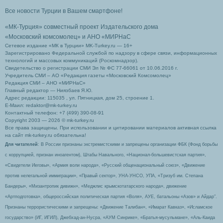
Все новости Турции в Вашем смартфоне!
«МК-Турция» совместный проект Издательского дома
«Московский комсомолец»
и АНО «МИРНаС
Сетевое издание «МК в Турции» MK-Turkey.ru — 16+
Зарегистрировано Федеральной службой по надзору в сфере связи, информационных
технологий и массовых коммуникаций (Роскомнадзор).
Свидетельство о регистрации СМИ Эл № ФС 77-66061 от 10.06.2016 г.
Учредитель СМИ – АО «Редакция газеты «Московский Комсомолец»
Редакция СМИ – АНО «МИРНаС»
Главный редактор — Ниязбаев Я.Ю.
Адрес редакции: 115035 , ул. Пятницкая, дом 25, строение 1.
Е-Маил: redaktor@mk-turkey.ru
Контактный телефон: +7 (499) 390-08-91
Copyright 2003 — 2026 © mk-turkey.ru
Все права защищены. При использовании и цитировании материалов активная ссылка
на сайт mk-turkey.ru обязательна!
Для читателей
: В России признаны экстремистскими и запрещены организации ФБК (Фонд борьбы
с коррупцией, признан иноагентом), Штабы Навального, «Национал-большевистская партия»,
«Свидетели Иеговы», «Армия воли народа», «Русский общенациональный союз», «Движение
против нелегальной иммиграции», «Правый сектор», УНА-УНСО, УПА, «Тризуб им. Степана
Бандеры», «Мизантропик дивижн», «Меджлис крымскотатарского народа», движение
«Артподготовка», общероссийская политическая партия «Воля», АУЕ, батальоны «Азов» и Айдар″.
Признаны террористическими и запрещены: «Движение Талибан», «Имарат Кавказ», «Исламское
государство» (ИГ, ИГИЛ), Джебхад-ан-Нусра, «АУМ Синрике», «Братья-мусульмане», «Аль-Каида