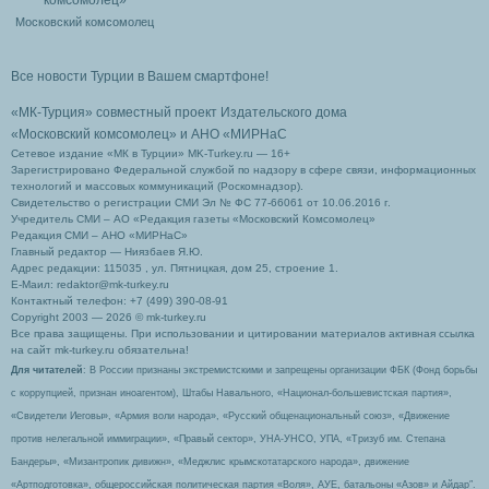
Московский комсомолец
Все новости Турции в Вашем смартфоне!
«МК-Турция» совместный проект Издательского дома
«Московский комсомолец»
и АНО «МИРНаС
Сетевое издание «МК в Турции» MK-Turkey.ru — 16+
Зарегистрировано Федеральной службой по надзору в сфере связи, информационных
технологий и массовых коммуникаций (Роскомнадзор).
Свидетельство о регистрации СМИ Эл № ФС 77-66061 от 10.06.2016 г.
Учредитель СМИ – АО «Редакция газеты «Московский Комсомолец»
Редакция СМИ – АНО «МИРНаС»
Главный редактор — Ниязбаев Я.Ю.
Адрес редакции: 115035 , ул. Пятницкая, дом 25, строение 1.
Е-Маил: redaktor@mk-turkey.ru
Контактный телефон: +7 (499) 390-08-91
Copyright 2003 — 2026 © mk-turkey.ru
Все права защищены. При использовании и цитировании материалов активная ссылка
на сайт mk-turkey.ru обязательна!
Для читателей
: В России признаны экстремистскими и запрещены организации ФБК (Фонд борьбы
с коррупцией, признан иноагентом), Штабы Навального, «Национал-большевистская партия»,
«Свидетели Иеговы», «Армия воли народа», «Русский общенациональный союз», «Движение
против нелегальной иммиграции», «Правый сектор», УНА-УНСО, УПА, «Тризуб им. Степана
Бандеры», «Мизантропик дивижн», «Меджлис крымскотатарского народа», движение
«Артподготовка», общероссийская политическая партия «Воля», АУЕ, батальоны «Азов» и Айдар″.