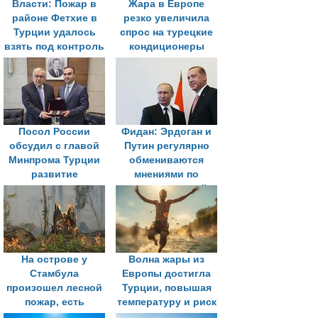
Власти: Пожар в
Жара в Европе
районе Фетхие в
резко увеличила
Турции удалось
спрос на турецкие
взять под контроль
кондиционеры
Посол России
Фидан: Эрдоган и
обсудил с главой
Путин регулярно
Минпрома Турции
обмениваются
развитие
мнениями по
сотрудничества и
международной
совместные
повестке
проекты
На острове у
Волна жары из
Стамбула
Европы достигла
произошел лесной
Турции, повышая
пожар, есть
температуру и риск
пострадавшие
лесных пожаров