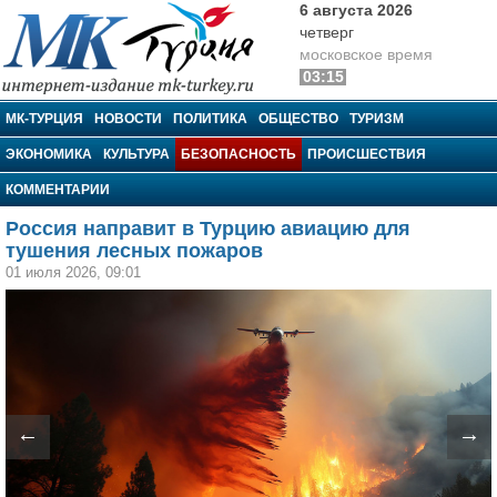
6 августа 2026
четверг
московское время
03:15
МК-Турция
МК-ТУРЦИЯ
НОВОСТИ
ПОЛИТИКА
ОБЩЕСТВО
ТУРИЗМ
ЭКОНОМИКА
КУЛЬТУРА
БЕЗОПАСНОСТЬ
ПРОИСШЕСТВИЯ
КОММЕНТАРИИ
Россия направит в Турцию авиацию для
тушения лесных пожаров
01 июля 2026, 09:01
←
→