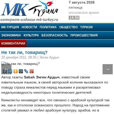
7 августа 2026
пятница
московское время
14:50
МК-Турция
МК-ТУРЦИЯ
НОВОСТИ
ПОЛИТИКА
ОБЩЕСТВО
ТУРИЗМ
ЭКОНОМИКА
КУЛЬТУРА
БЕЗОПАСНОСТЬ
ПРОИСШЕСТВИЯ
КОММЕНТАРИИ
Не так ли, товарищ?
20 декабря 2011, 08:25
|
Энгин Ардыч
←
→
Автор газеты
Sabah
Энгин Ардыч
, известный своим
язвительным языком, в своей авторской колонке высказался по
поводу страха кемалистов перед языками и раскритиковал
недальновидность некоторых политических деятелей.
Кемалисты ненавидят все, что связано с арабской культурой так
же, как и отголоски османского прошлого. Народ на протяжении
столетий уважал и любил арабскую культуру, арабов, но в