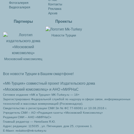
Фотогалерея
Контакты
Видеогалерея
Реклама
Архив
Партнеры
Проекты
Новости Турции
Московский комсомолец
Все новости Турции в Вашем смартфоне!
«МК-Турция» совместный проект Издательского дома
«Московский комсомолец»
и АНО «МИРНаС
Сетевое издание «МК в Турции» MK-Turkey.ru — 16+
Зарегистрировано Федеральной службой по надзору в сфере связи, информационных
технологий и массовых коммуникаций (Роскомнадзор).
Свидетельство о регистрации СМИ Эл № ФС 77-66061 от 10.06.2016 г.
Учредитель СМИ – АО «Редакция газеты «Московский Комсомолец»
Редакция СМИ – АНО «МИРНаС»
Главный редактор — Ниязбаев Я.Ю.
Адрес редакции: 115035 , ул. Пятницкая, дом 25, строение 1.
Е-Маил: redaktor@mk-turkey.ru