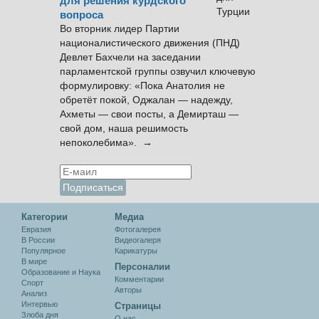
для решения курдского
вопроса
Во вторник лидер Партии
националистического движения (ПНД)
Девлет Бахчели на заседании
парламентской группы озвучил ключевую
формулировку: «Пока Анатолия не
обретёт покой, Оджалан — надежду,
Ахметы — свои посты, а Демирташ —
свой дом, наша решимость
непоколебима». →
Категории
Медиа
Евразия
Фотогалерея
В России
Видеогалеря
Популярное
Карикатуры
В мире
Персоналии
Образование и Наука
Комментарии
Спорт
Авторы
Анализ
Интервью
Cтраницы
Злоба дня
О нас