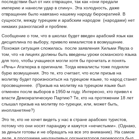
последствии был от них отвращен, так как «они предали
империю и нанесли удар в спину». Эта холодность, даже
отвращение было навязано нашему народу бюрократией. В
сущности, между турецким и арабским народом (народами) нет
никаких разногласий и проблем.
Сообщение о том, что в школах будет введен арабский язык как
дисциплина по выбору, привело кемалистов в возмущение.
Похожая ситуация сложилась после заявления Хильми Явуза о
том, что «в лицеях должны быть введены уроки османского языка
для того, чтобы учащиеся могли хотя бы прочитать и понять
«Речь» Ататюрка в оригинале. Тогда кемалисты тоже подняли
бурю возмущения. Это те, кто считает, что если призыв на
молитву будет произноситься на турецком языке, то народ станет
просвещеннее. (Призыв на молитву на турецком языке был
отменен после выборов в 1950-м году. Интересно, кто привел к
власти Демократическую Партию? Те, кто на протяжении 18 лет
слышал призыв на молитву по-турецки, или, может быть,
инопланетяне?)
Это те, кто не хочет видеть у нас в стране арабских туристов,
потому что они носят паранджу и кажутся «нечистыми». (Однако,
за деньги готовы и не обращать на все это внимание). На самом
деле, в программе неудачливых организаторов переворота был