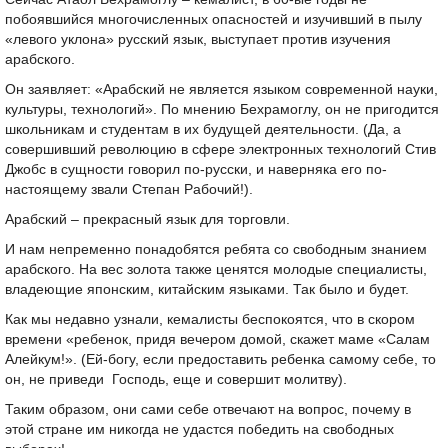
побоявшийся многочисленных опасностей и изучивший в пылу
«левого уклона» русский язык, выступает против изучения
арабского.
Он заявляет: «Арабский не является языком современной науки,
культуры, технологий». По мнению Бехрамоглу, он не пригодится
школьникам и студентам в их будущей деятельности. (Да, а
совершивший революцию в сфере электронных технологий Стив
Джобс в сущности говорил по-русски, и наверняка его по-
настоящему звали Степан Рабочий!).
Арабский – прекрасный язык для торговли.
И нам непременно понадобятся ребята со свободным знанием
арабского. На вес золота также ценятся молодые специалисты,
владеющие японским, китайским языками. Так было и будет.
Как мы недавно узнали, кемалисты беспокоятся, что в скором
времени «ребенок, придя вечером домой, скажет маме «Салам
Алейкум!». (Ей-богу, если предоставить ребенка самому себе, то
он, не приведи Господь, еще и совершит молитву).
Таким образом, они сами себе отвечают на вопрос, почему в
этой стране им никогда не удастся победить на свободных