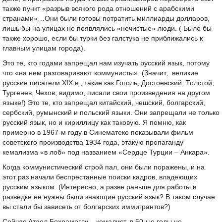
также пункт «разрыв всякого рода отношений с арабскими
странами»…Они были готовы потратить миллиарды долларов,
лишь бы на улицах не появлялись «нечистые» люди. ( Было бы
также хорошо, если бы турки без галстука не приближались к
главным улицам города).
Это те, кто годами запрещал нам изучать русский язык, потому
что «на нем разговаривают коммунисты». (Значит, великие
русские писатели XIX в., такие как Гоголь, Достоевский, Толстой,
Тургенев, Чехов, видимо, писали свои произведения на другом
языке!) Это те, кто запрещал китайский, чешский, болгарский,
сербский, румынский и польский языки. Они запрещали не только
русский язык, но и кириллицу как таковую. Я помню, как
примерно в 1967-м году в Синематеке показывали фильм
советского производства 1934 года, этакую пропаганду
кемализма «в лоб» под названием «Сердце Турции – Анкара».
Когда коммунистический строй пал, они были поражены, и на
этот раз начали беспрестанные поиски кадров, владеющих
русским языком. (Интересно, а разве раньше для работы в
разведке не нужны были знающие русский язык? В таком случае
вы стали бы зависеть от болгарских иммигрантов?)
Сейчас Атаол Бехрамоглу – кемалист, в 60-ые годы не