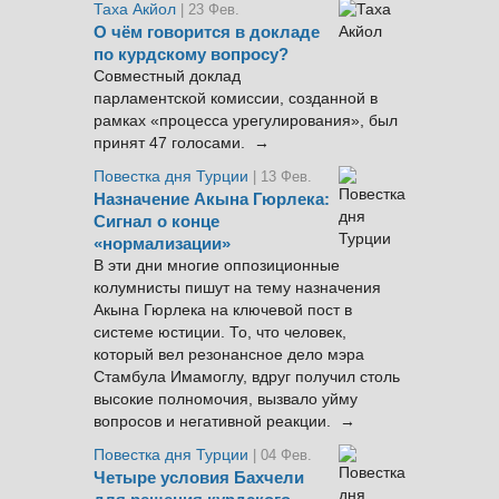
Таха Акйол
| 23 Фев.
О чём говорится в докладе
по курдскому вопросу?
Совместный доклад
парламентской комиссии, созданной в
рамках «процесса урегулирования», был
принят 47 голосами. →
Повестка дня Турции
| 13 Фев.
Назначение Акына Гюрлека:
Сигнал о конце
«нормализации»
В эти дни многие оппозиционные
колумнисты пишут на тему назначения
Акына Гюрлека на ключевой пост в
системе юстиции. То, что человек,
который вел резонансное дело мэра
Стамбула Имамоглу, вдруг получил столь
высокие полномочия, вызвало уйму
вопросов и негативной реакции. →
Повестка дня Турции
| 04 Фев.
Четыре условия Бахчели