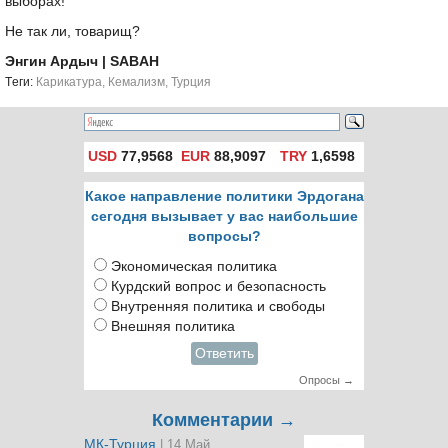
выборах!
Не так ли, товарищ?
Энгин Ардыч
| SABAH
Tеги:
Карикатура
,
Кемализм
,
Турция
USD
77,9568
EUR
88,9097
TRY
1,6598
Какое направление политики Эрдогана
сегодня вызывает у вас наибольшие
вопросы?
Экономическая политика
Курдский вопрос и безопасность
Внутренняя политика и свободы
Внешняя политика
Ответить
Опросы →
Комментарии →
МК-Турция
| 14 Май