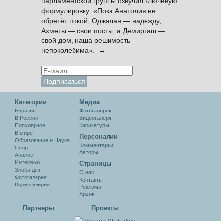
парламентской группы озвучил ключевую
формулировку: «Пока Анатолия не
обретёт покой, Оджалан — надежду,
Ахметы — свои посты, а Демирташ —
свой дом, наша решимость
непоколебима». →
Категории
Медиа
Евразия
Фотогалерея
В России
Видеогалеря
Популярное
Карикатуры
В мире
Персоналии
Образование и Наука
Комментарии
Спорт
Авторы
Анализ
Интервью
Cтраницы
Злоба дня
О нас
Фотогалерея
Контакты
Видеогалерея
Реклама
Архив
Партнеры
Проекты