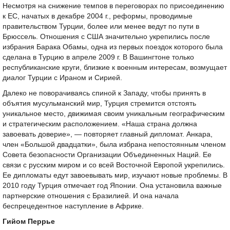
Несмотря на снижение темпов в переговорах по присоединению
к ЕС, начатых в декабре 2004 г., реформы, проводимые
правительством Турции, более или менее ведут по пути в
Брюссель. Отношения с США значительно укрепились после
избрания Барака Обамы, одна из первых поездок которого была
сделана в Турцию в апреле 2009 г. В Вашингтоне только
республиканские круги, близкие к военным интересам, возмущает
диалог Турции с Ираном и Сирией.
Далеко не поворачиваясь спиной к Западу, чтобы принять в
объятия мусульманский мир, Турция стремится отстоять
уникальное место, движимая своим уникальным географическим
и стратегическим расположением. «Наша страна должна
завоевать доверие», — повторяет главный дипломат. Анкара,
член «Большой двадцатки», была избрана непостоянным членом
Совета безопасности Организации Объединенных Наций. Ее
связи с русским миром и со всей Восточной Европой укрепились.
Ее дипломаты едут завоевывать мир, изучают новые проблемы. В
2010 году Турция отмечает год Японии. Она установила важные
партнерские отношения с Бразилией. И она начала
беспрецедентное наступление в Африке.
Гийом Перрье