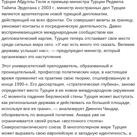
Турции Абдуллы Гюля и премьер-министра Турции Реджепа
Тайипа Эрдогана с 2003 г., министр иностранных дел Турции
является архитектором новой турецкой дипломатии,
действующей на всех фронтах. Он совершает визиты за границу,
умножает контакты и посредническую деятельность. Давно
воспринимающаяся международным сообществом как
дипломатический карлик, Турция теперь отстаивает свое место
среди сильных мира сего. «У нас есть много что сказать. Великие
державы услышат нас», — предупредил министр, который
организовал это наступление.
Этот университетский преподаватель, образованный и
проницательный, профессор политических наук, в настоящее
время применяет на практике свою теорию, отшлифованную в
конце 1990-х. Его диссертация, «стратегическая глубина», заново
определяет место Турции в ее новом международном окружении.
«С момента падения Берлинской стены Турция может выступать
как региональная держава и действовать на большой площади,
используя все ее грани», — анализирует Дженгиз Чандар,
обозреватель по внешней политике. Анкара уже не
ограничивается своей ролью «восточного столпа»
Североатлантического союза. В многополярном мире Турция
может выражать свою европейскую и западную идентичность, а