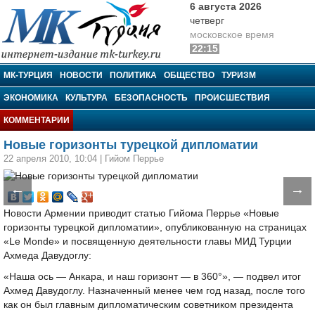
6 августа 2026
четверг
московское время
22:15
МК-Турция
МК-ТУРЦИЯ
НОВОСТИ
ПОЛИТИКА
ОБЩЕСТВО
ТУРИЗМ
ЭКОНОМИКА
КУЛЬТУРА
БЕЗОПАСНОСТЬ
ПРОИСШЕСТВИЯ
КОММЕНТАРИИ
Новые горизонты турецкой дипломатии
22 апреля 2010, 10:04
|
Гийом Перрье
←
→
Новости Армении приводит статью Гийома Перрье «Новые
горизонты турецкой дипломатии», опубликованную на страницах
«Le Monde» и посвященную деятельности главы МИД Турции
Ахмеда Давудоглу:
«Наша ось — Анкара, и наш горизонт — в 360°», — подвел итог
Ахмед Давудоглу. Назначенный менее чем год назад, после того
как он был главным дипломатическим советником президента