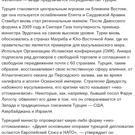
Турция становится центральным игроком на Ближнем Востоке,
где она пользуется ослаблением Египта и Саудовской Аравии.
Стамбул вновь стал региональным маяком. После Давосского
форума в 2009 году в Секторе Газа популярность премьер-
министра Эрдогана на самом высоком уровне. Турки вновь
обосновались в странах Магриба и Юго-Восточной Азии, где их
правительство является примером для мусульманского мира.
Используя Организацию Исламская конференция (ОИК), Анкара
подписала ряд договоров о свободной торговле и соглашения о
свободном передвижении почти с 60 странами. Турция, таким
образом, восстанавливает свою естественную сферу влияния, от
Атлантического океана до Персидского залива, как во время
халифата и апогея Османской империи. Стратегию Давудоглу,
набожного мусульманина, его критики часто называют «нео-
оттоманизмом». Некоторые, как, например, бывший посол Фарук
Логоглу, обвиняют его даже в том, что он отворачивается от
Запада и традиционных союзников Турции — США,
Азербайджана и Израиля.
Турецкий министр опровергает какую-либо форму «нео-
оттоманизма». «Двумя основными опорами турецкой дипломатии
остаются Европейский Союз и НАТО», — утверждает он.