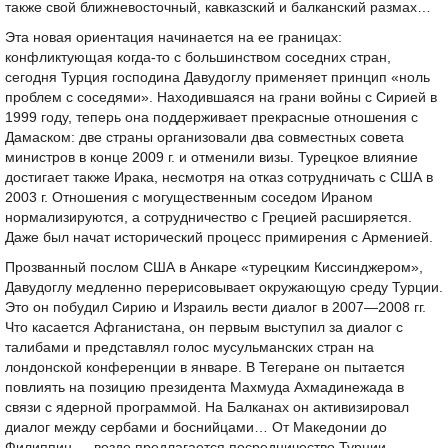
также свой ближневосточный, кавказский и балканский размах…
Эта новая ориентация начинается на ее границах:
конфликтующая когда-то с большинством соседних стран,
сегодня Турция господина Давудоглу применяет принцип «ноль
проблем с соседями». Находившаяся на грани войны с Сирией в
1999 году, теперь она поддерживает прекрасные отношения с
Дамаском: две страны организовали два совместных совета
министров в конце 2009 г. и отменили визы. Турецкое влияние
достигает также Ирака, несмотря на отказ сотрудничать с США в
2003 г. Отношения с могущественным соседом Ираном
нормализируются, а сотрудничество с Грецией расширяется.
Даже был начат исторический процесс примирения с Арменией.
Прозванный послом США в Анкаре «турецким Киссинджером»,
Давудоглу медленно перерисовывает окружающую среду Турции.
Это он побудил Сирию и Израиль вести диалог в 2007—2008 гг.
Что касается Афганистана, он первым выступил за диалог с
талибами и представлял голос мусульманских стран на
лондонской конференции в январе. В Тегеране он пытается
повлиять на позицию президента Махмуда Ахмадинежада в
связи с ядерной программой. На Балканах он активизировал
диалог между сербами и боснийцами… От Македонии до
Филиппин — везде предлагается посредничество Турции.