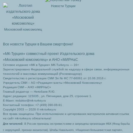
Новости Турции
Московский комсомолец
Все новости Турции в Вашем смартфоне!
«МК-Турция» совместный проект Издательского дома
«Московский комсомолец»
и АНО «МИРНаС
Сетевое издание «МК в Турции» MK-Turkey.ru — 16+
Зарегистрировано Федеральной службой по надзору в сфере связи, информационных
технологий и массовых коммуникаций (Роскомнадзор).
Свидетельство о регистрации СМИ Эл № ФС 77-66061 от 10.06.2016 г.
Учредитель СМИ – АО «Редакция газеты «Московский Комсомолец»
Редакция СМИ – АНО «МИРНаС»
Главный редактор — Ниязбаев Я.Ю.
Адрес редакции: 115035 , ул. Пятницкая, дом 25, строение 1.
Е-Маил: redaktor@mk-turkey.ru
Контактный телефон: +7 (499) 390-08-91
Copyright 2003 — 2026 © mk-turkey.ru
Все права защищены. При использовании и цитировании материалов активная ссылка
на сайт mk-turkey.ru обязательна!
Для читателей
: В России признаны экстремистскими и запрещены организации ФБК (Фонд борьбы
с коррупцией, признан иноагентом), Штабы Навального, «Национал-большевистская партия»,