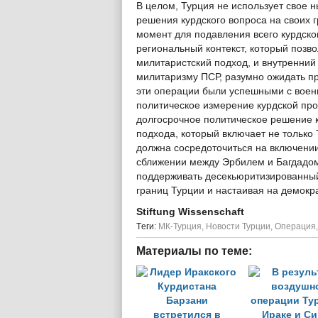
В целом, Турция не использует свое 
решения курдского вопроса на своих г
момент для подавления всего курдско
региональный контекст, который позво
милитаристский подход, и внутренний
милитаризму ПСР, разумно ожидать пр
эти операции были успешными с воен
политическое измерение курдской пр
долгосрочное политическое решение к
подхода, который включает не только
должна сосредоточиться на включении
сближении между Эрбилем и Багдадом
поддерживать десекьюритизированный
границ Турции и настаивая на демок
Stiftung Wissenschaft
Tеги:
МК-Турция
,
Новости Турции
,
Операция
Материалы по теме: