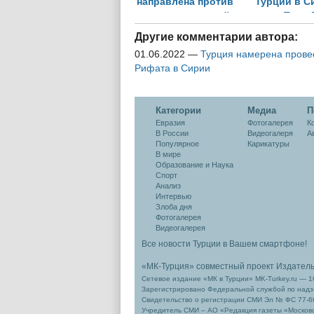
направлена против
Турции в С
территориальной
станут Тель
целостности
и Манби
Другие комментарии автора:
01.06.2022
—
Турция намерена прове
Рифата в Сирии
Категории
Медиа
П
Евразия
Фотогалерея
К
В России
Видеогалеря
А
Популярное
Карикатуры
В мире
Образование и Наука
Спорт
Анализ
Интервью
Злоба дня
Фотогалерея
Видеогалерея
Все новости Турции в Вашем смартфоне!
«МК-Турция» совместный проект Издател
Сетевое издание «МК в Турции» MK-Turkey.ru — 1
Зарегистрировано Федеральной службой по надзо
Свидетельство о регистрации СМИ Эл № ФС 77-66
Учредитель СМИ – АО «Редакция газеты «Москов