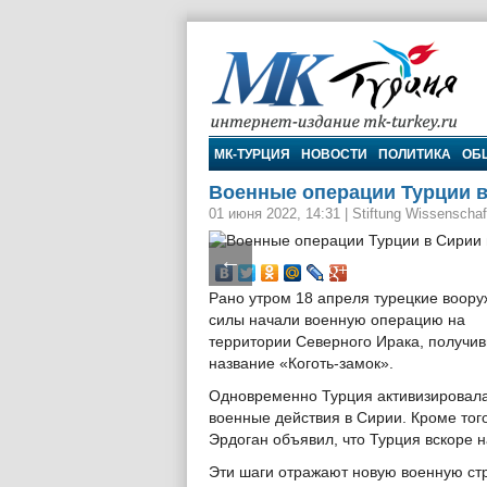
МК-Турция
МК-ТУРЦИЯ
НОВОСТИ
ПОЛИТИКА
ОБ
Военные операции Турции в
01 июня 2022, 14:31
|
Stiftung Wissenschaf
←
Рано утром 18 апреля турецкие воор
силы начали военную операцию на
территории Северного Ирака, получи
название «Коготь-замок».
Одновременно Турция активизировала
военные действия в Сирии. Кроме тог
Эрдоган объявил, что Турция вскоре 
Эти шаги отражают новую военную ст