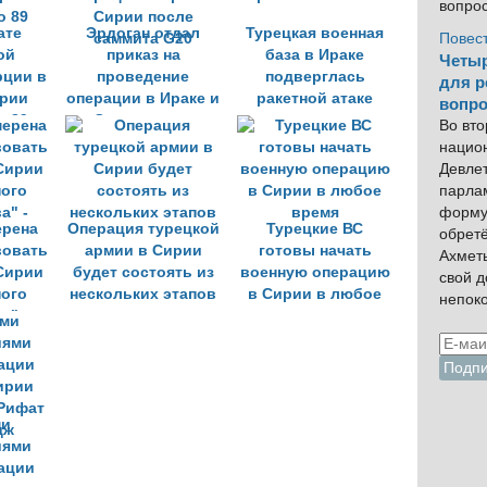
вопро
ате
Эрдоган отдал
Турецкая военная
Повес
ой
приказ на
база в Ираке
Четыр
рции в
проведение
подверглась
для р
ирии
операции в Ираке и
ракетной атаке
вопро
о 89
Сирии после
Во вто
саммита G20
нацио
Девлет
парла
форму
ерена
Операция турецкой
Турецкие ВС
обрет
вовать
армии в Сирии
готовы начать
Ахмет
Сирии
будет состоять из
военную операцию
свой 
ного
нескольких этапов
в Сирии в любое
непок
а" -
время
т
ми
иями
ации