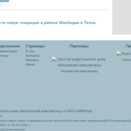
ирии
-Рифат
дж
сти новую операцию в районе Манбиджа и Телль-
ерсоналии
Cтраницы
Партнеры
Пр
омментарии
О нас
вторы
Контакты
Новос
Реклама
Архив
Московский комсомолец
ьского дома
«Московский комсомолец»
и АНО «МИРНаС
6+
ру в сфере связи, информационных технологий и массовых коммуникаций (Роскомнадзор)
061 от 10.06.2016 г.
ский Комсомолец»