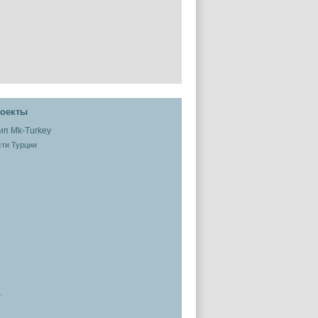
оекты
ти Турции
.