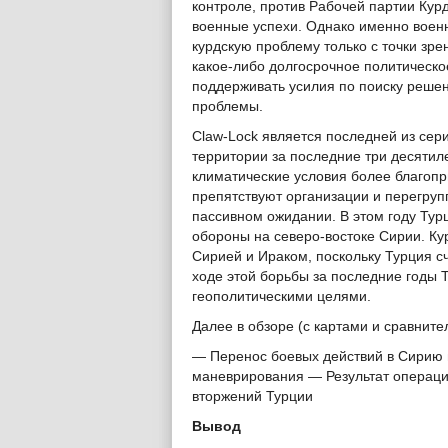
контроле, против Рабочей партии Курд
военные успехи. Однако именно воен
курдскую проблему только с точки зр
какое-либо долгосрочное политическ
поддерживать усилия по поиску решен
проблемы.
Claw-Lock является последней из сер
территории за последние три десятил
климатические условия более благопр
препятствуют организации и перегруп
пассивном ожидании. В этом году Ту
обороны на северо-востоке Сирии. Ку
Сирией и Ираком, поскольку Турция с
ходе этой борьбы за последние годы 
геополитическими целями.
Далее в обзоре (с картами и сравните
— Перенос боевых действий в Сирию 
маневрирования — Результат операц
вторжений Турции
Вывод