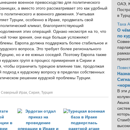
нынешнее военное превосходство для политического
ОАЭ, К
раницах, а вместо этого рассматривает это как удобный
Постра
го политического и военного движения. Учитывая
в Тур
ляет Турции, особенно в Ираке, продвигать свой
Таха 
 политический климат, благоприятствующий
О чём
одолжения этих операций. Однако несмотря на то, что
по ку
ной точки зрения, они еще больше усложняют
Совме
облемы. Европа должна поддержать более стабильное и
парлам
урдского вопроса. Это требует более регионального
рамка
 Турцию, но и ее южных соседей. Поэтому Европа также
приня
 курдских групп в процесс примирения в Сирии и
, чтобы ограничить турецкое влияние там, продолжая
Повес
 подход к курдскому вопросу в пределах собственных
Назна
ратическом решении курдской проблемы Турции.
Сигна
«норм
В эти
,
Северный Ирак
,
Сирия
,
Турция
колум
Акына 
систем
котор
Стамбу
высок