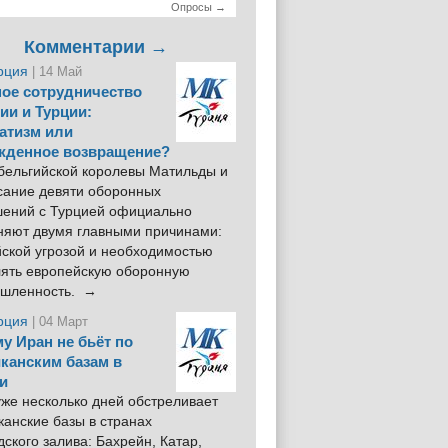
Опросы →
Комментарии →
рция
| 14 Май
ое сотрудничество
ии и Турции:
атизм или
жденное возвращение?
 бельгийской королевы Матильды и
сание девяти оборонных
шений с Турцией официально
няют двумя главными причинами:
йской угрозой и необходимостью
лять европейскую оборонную
шленность. →
рция
| 04 Март
у Иран не бьёт по
канским базам в
и
же несколько дней обстреливает
анские базы в странах
ского залива: Бахрейн, Катар,