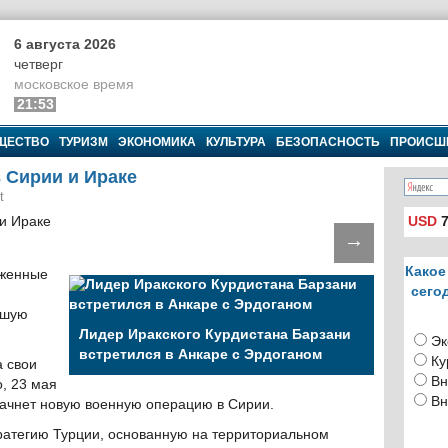
6 августа 2026
четверг
московское время
21:53
ЩЕСТВО
ТУРИЗМ
ЭКОНОМИКА
КУЛЬТУРА
БЕЗОПАСНОСТЬ
ПРОИСШ
 Сирии и Ираке
t
USD
7
→
Какое
уженные
сего
вшую
Лидер Иракского Курдистана Барзани
Эк
встретился в Анкаре с Эрдоганом
Ку
 свои
Вн
о, 23 мая
Вн
начнет новую военную операцию в Сирии.
ратегию Турции, основанную на территориальном