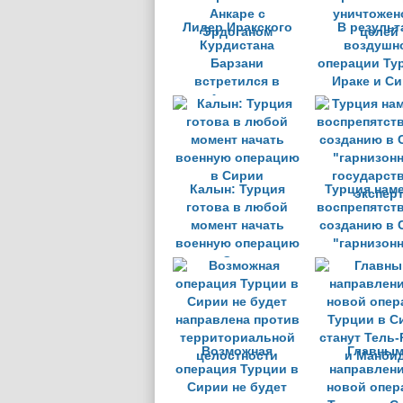
Лидер Иракского
В результ
Курдистана
воздушн
Барзани
операции Ту
встретился в
Ираке и С
Анкаре с
уничтожен
Эрдоганом
целей
Калын: Турция
Турция нам
готова в любой
воспрепятст
момент начать
созданию в 
военную операцию
"гарнизон
в Сирии
государств
экспер
Возможная
Главны
операция Турции в
направлен
Сирии не будет
новой опер