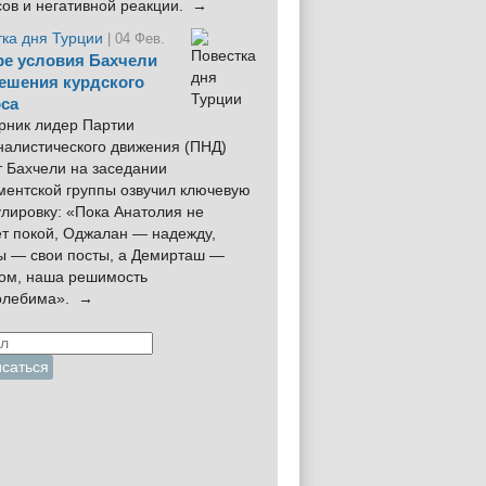
сов и негативной реакции. →
тка дня Турции
| 04 Фев.
е условия Бахчели
ешения курдского
са
рник лидер Партии
налистического движения (ПНД)
 Бахчели на заседании
ментской группы озвучил ключевую
лировку: «Пока Анатолия не
ёт покой, Оджалан — надежду,
ы — свои посты, а Демирташ —
дом, наша решимость
олебима». →