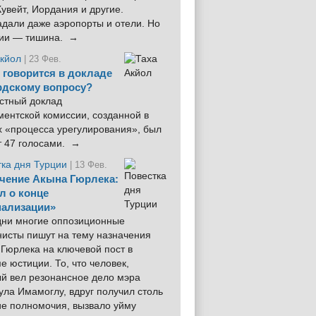
увейт, Иордания и другие.
дали даже аэропорты и отели. Но
ции — тишина. →
Акйол
| 23 Фев.
 говорится в докладе
рдскому вопросу?
стный доклад
ентской комиссии, созданной в
х «процесса урегулирования», был
т 47 голосами. →
тка дня Турции
| 13 Фев.
чение Акына Гюрлека:
л о конце
ализации»
 дни многие оппозиционные
нисты пишут на тему назначения
Гюрлека на ключевой пост в
е юстиции. То, что человек,
ый вел резонансное дело мэра
ла Имамоглу, вдруг получил столь
ие полномочия, вызвало уйму