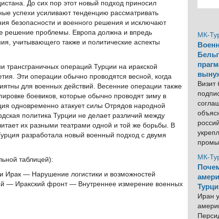
истана. До сих пор этот новый подход приносил
ные успехи усиливают тенденцию рассматривать
ения безопасности и военного решения и исключают
ое решение проблемы. Европа должна и впредь
МК-Ту
ия, учитывающего также и политические аспекты
Военн
Бельг
прагм
ии трансграничных операций Турции на иракской
выну
етия. Эти операции обычно проводятся весной, когда
Визит
иятны для военных действий. Весенние операции также
подпи
пировке боевиков, которые обычно проводят зиму в
согла
рция одновременно атакует силы Отрядов народной
объяс
рдская политика Турции не делает различий между
росси
читает их разными театрами одной и той же борьбы. В
укреп
Турция разработала новый военный подход с двумя
промы
МК-Ту
льной таблицей):
Почем
и Ирак — Нарушение логистики и возможностей
амери
ий — Иракский фронт — Внутреннее измерение военных
Турци
Иран у
америк
Персид