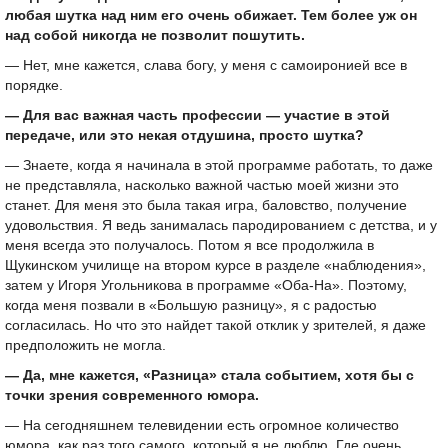
любая шутка над ним его очень обижает. Тем более уж он
над собой никогда не позволит пошутить.
— Нет, мне кажется, слава богу, у меня с самоиронией все в
порядке.
— Для вас важная часть профессии — участие в этой
передаче, или это некая отдушина, просто шутка?
— Знаете, когда я начинала в этой программе работать, то даже
не представляла, насколько важной частью моей жизни это
станет. Для меня это была такая игра, баловство, получение
удовольствия. Я ведь занималась пародированием с детства, и у
меня всегда это получалось. Потом я все продолжила в
Щукинском училище на втором курсе в разделе «наблюдения»,
затем у Игоря Угольникова в программе «Оба-На». Поэтому,
когда меня позвали в «Большую разницу», я с радостью
согласилась. Но что это найдет такой отклик у зрителей, я даже
предположить не могла.
— Да, мне кажется, «Разница» стала событием, хотя бы с
точки зрения современного юмора.
— На сегодняшнем телевидении есть огромное количество
юмора, как раз того самого, который я не люблю. Где очень