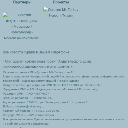
Партнеры
Проекты
Новости Турции
Московский комсомолец
Все новости Турции в Вашем смартфоне!
«МК-Турция» совместный проект Издательского дома
«Московский комсомолец»
и АНО «МИРНаС
Сетевое издание «МК в Турции» MK-Turkey.ru — 16+
Зарегистрировано Федеральной службой по надзору в сфере связи, информационных
технологий и массовых коммуникаций (Роскомнадзор).
Свидетельство о регистрации СМИ Эл № ФС 77-66061 от 10.06.2016 г.
Учредитель СМИ – АО «Редакция газеты «Московский Комсомолец»
Редакция СМИ – АНО «МИРНаС»
Главный редактор — Ниязбаев Я.Ю.
Адрес редакции: 115035 , ул. Пятницкая, дом 25, строение 1.
Е-Маил: redaktor@mk-turkey.ru
Контактный телефон: +7 (499) 390-08-91
Copyright 2003 — 2026 © mk-turkey.ru
Все права защищены. При использовании и цитировании материалов активная ссылка
на сайт mk-turkey.ru обязательна!