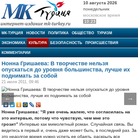
10 августа 2026
понедельник
московское время
10:23
МК-Турция
МК-ТУРЦИЯ
НОВОСТИ
ПОЛИТИКА
ОБЩЕСТВО
ТУРИЗМ
ЭКОНОМИКА
КУЛЬТУРА
БЕЗОПАСНОСТЬ
ПРОИСШЕСТВИЯ
КОММЕНТАРИИ
Нонна Гришаева: В творчестве нельзя
опускаться до уровня большинства, лучше их
поднимать за собой
21 июля 2011, 09:46
←
→
Нонна Гришаева: “Я уже очень жалею, что согласилась на
это интервью, потому что чувствую, чем мне это
грозит”
Интервью как мимолетный роман. Случайная связь. Вы
видитесь в первый и, очень даже может быть, в последний раз. За
это недолгое время нужно успеть ее обаять, раскрыть все