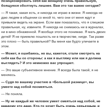
позиционировать себя как женщину очень правильную,
боящуюся сболтнуть лишнее. Вам это так важно сегодня?
— Я такая, какая есть, и никогда не играю в жизни. Я никогда не
даю людям в общении со мной то, чего они от меня ждут и
привыкли видеть на экране. Если вам показалось, что я слишком
правильная, ну, извините. Я никогда не снимаюсь ни в журналах,
ни в кино обнаженной. Я вообще этого не понимаю. Я мать двоих
детей! Я не приемлю пошлость ни в творчестве, нигде. Так разве
это плохо — быть правильной? Вы меня как будто уличаете в
этом.
— Может, я ошибаюсь, но вы, кажется, стали смотреть на
себя как бы со стороны: а как я выгляжу или как я должна
выглядеть? И это немножко вас упрощает.
— Это ваше субъективное мнение. Я всегда была такой, я не
меняюсь.
— Судя по вашему участию в «Большой разнице», вы
умеете над собой посмеяться.
— Не поняла.
— Ну не каждый же человек умеет смеяться над собой, не
каждому это дано. Кто-то хочет быть очень серьезным, и