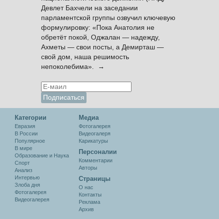
Девлет Бахчели на заседании
парламентской группы озвучил ключевую
формулировку: «Пока Анатолия не
обретёт покой, Оджалан — надежду,
Ахметы — свои посты, а Демирташ —
свой дом, наша решимость
непоколебима». →
Категории
Медиа
Евразия
Фотогалерея
В России
Видеогалеря
Популярное
Карикатуры
В мире
Персоналии
Образование и Наука
Комментарии
Спорт
Авторы
Анализ
Интервью
Cтраницы
Злоба дня
О нас
Фотогалерея
Контакты
Видеогалерея
Реклама
Архив