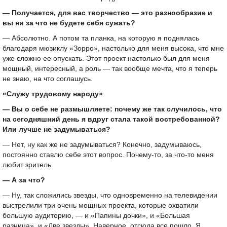
— Получается, для вас творчество — это разнообразие и
вы ни за что не будете себя сужать?
— Абсолютно. А потом та планка, на которую я поднялась
благодаря мюзиклу «Зорро», настолько для меня высока, что мне
уже сложно ее опускать. Этот проект настолько был для меня
мощный, интересный, а роль — так вообще мечта, что я теперь
не знаю, на что соглашусь.
«Служу трудовому народу»
— Вы о себе не размышляете: почему же так случилось, что
на сегодняшний день я вдруг стала такой востребованной?
Или лучше не задумываться?
— Нет, ну как же не задумываться? Конечно, задумываюсь,
постоянно ставлю себе этот вопрос. Почему-то, за что-то меня
любит зритель.
— А за что?
— Ну, так сложились звезды, что одновременно на телевидении
выстрелили три очень мощных проекта, которые охватили
большую аудиторию, — и «Папины дочки», и «Большая
разница», и «Две звезды». Наверное, отсюда все пошло. Я