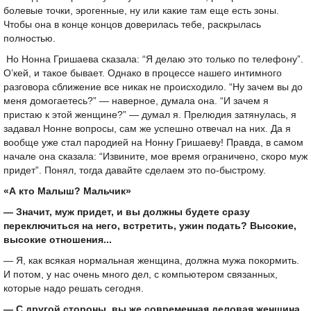
болевые точки, эрогенные, ну или какие там еще есть зоны.
Чтобы она в конце концов доверилась тебе, раскрылась
полностью.
Но Нонна Гришаева сказала: “Я делаю это только по телефону”.
О’кей, и такое бывает. Однако в процессе нашего интимного
разговора сближение все никак не происходило. “Ну зачем вы до
меня домогаетесь?” — наверное, думала она. “И зачем я
пристаю к этой женщине?” — думал я. Прелюдия затянулась, я
задавал Нонне вопросы, сам же успешно отвечал на них. Да я
вообще уже стал пародией на Нонну Гришаеву! Правда, в самом
начале она сказала: “Извините, мое время ограничено, скоро муж
придет”. Понял, тогда давайте сделаем это по-быстрому.
«А кто Малыш? Мальчик»
— Значит, муж придет, и вы должны будете сразу
переключиться на него, встретить, ужин подать? Высокие,
высокие отношения...
— Я, как всякая нормальная женщина, должна мужа покормить.
И потом, у нас очень много дел, с компьютером связанных,
которые надо решать сегодня.
— С другой стороны, вы же современная деловая женщина.