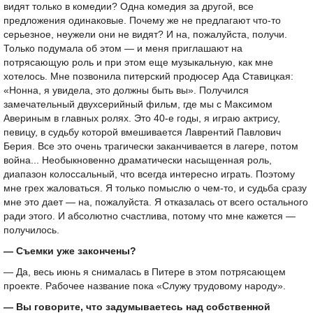
видят только в комедии? Одна комедия за другой, все
предложения одинаковые. Почему же не предлагают что-то
серьезное, неужели они не видят? И на, пожалуйста, получи.
Только подумала об этом — и меня приглашают на
потрясающую роль и при этом еще музыкальную, как мне
хотелось. Мне позвонила питерский продюсер Ада Ставицкая:
«Нонна, я увидела, это должны быть вы». Получился
замечательный двухсерийный фильм, где мы с Максимом
Авериным в главных ролях. Это 40-е годы, я играю актрису,
певицу, в судьбу которой вмешивается Лаврентий Павлович
Берия. Все это очень трагически заканчивается в лагере, потом
война... Необыкновенно драматически насыщенная роль,
диапазон колоссальный, что всегда интересно играть. Поэтому
мне грех жаловаться. Я только помыслю о чем-то, и судьба сразу
мне это дает — на, пожалуйста. Я отказалась от всего остального
ради этого. И абсолютно счастлива, потому что мне кажется —
получилось.
— Съемки уже закончены?
— Да, весь июнь я снималась в Питере в этом потрясающем
проекте. Рабочее название пока «Служу трудовому народу».
— Вы говорите, что задумываетесь над собственной