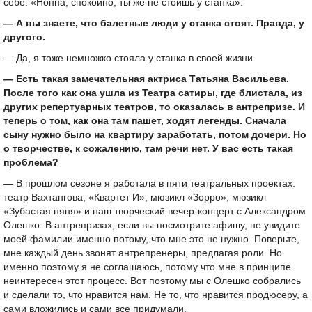
себе: «Нонна, спокойно, ты же не стоишь у станка».
— А вы знаете, что балетные люди у станка стоят. Правда, у
другого.
— Да, я тоже немножко стояла у станка в своей жизни.
— Есть такая замечательная актриса Татьяна Васильева.
После того как она ушла из Театра сатиры, где блистала, из
других репертуарных театров, то оказалась в антрепризе. И
теперь о том, как она там пашет, ходят легенды. Сначала
сыну нужно было на квартиру заработать, потом дочери. Но
о творчестве, к сожалению, там речи нет. У вас есть такая
проблема?
— В прошлом сезоне я работала в пяти театральных проектах:
театр Вахтангова, «Квартет И», мюзикл «Зорро», мюзикл
«Зубастая няня» и наш творческий вечер-концерт с Александром
Олешко. В антрепризах, если вы посмотрите афишу, не увидите
моей фамилии именно потому, что мне это не нужно. Поверьте,
мне каждый день звонят антрепренеры, предлагая роли. Но
именно поэтому я не соглашаюсь, потому что мне в принципе
неинтересен этот процесс. Вот поэтому мы с Олешко собрались
и сделали то, что нравится нам. Не то, что нравится продюсеру, а
сами вложились и сами все придумали.