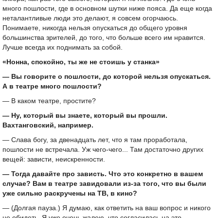
много пошлости, где в основном шутки ниже пояса. Да еще когда
неталантливые люди это делают, я совсем огорчаюсь.
Понимаете, никогда нельзя опускаться до общего уровня
большинства зрителей, до того, что больше всего им нравится.
Лучше всегда их поднимать за собой.
«Нонна, спокойно, ты же не стоишь у станка»
— Вы говорите о пошлости, до которой нельзя опускаться.
А в театре много пошлости?
— В каком театре, простите?
— Ну, который вы знаете, который вы прошли.
Вахтанговский, например.
— Слава богу, за двенадцать лет, что я там проработала,
пошлости не встречала. Уж чего-чего... Там достаточно других
вещей: зависти, неискренности.
— Тогда давайте про зависть. Что это конкретно в вашем
случае? Вам в театре завидовали из-за того, что вы были
уже сильно раскручены на ТВ, в кино?
— (Долгая пауза.) Я думаю, как ответить на ваш вопрос и никого
не обидеть. Я уже очень жалею, что согласилась на это