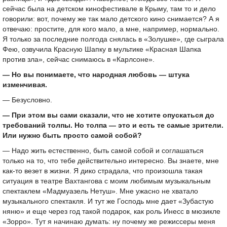
сейчас была на детском кинофестивале в Крыму, там то и дело
говорили: вот, почему же так мало детского кино снимается? А я
отвечаю: простите, для кого мало, а мне, например, нормально.
Я только за последние полгода снялась в «Золушке», где сыграла
Фею, озвучила Красную Шапку в мультике «Красная Шапка
против зла», сейчас снимаюсь в «Карлсоне».
— Но вы понимаете, что народная любовь — штука
изменчивая.
— Безусловно.
— При этом вы сами сказали, что не хотите опускаться до
требований толпы. Но толпа — это и есть те самые зрители.
Или нужно быть просто самой собой?
— Надо жить естественно, быть самой собой и соглашаться
только на то, что тебе действительно интересно. Вы знаете, мне
как-то везет в жизни. Я дико страдала, что произошла такая
ситуация в театре Вахтангова с моим любимым музыкальным
спектаклем «Мадмуазель Нетуш». Мне ужасно не хватало
музыкального спектакля. И тут же Господь мне дает «Зубастую
няню» и еще через год такой подарок, как роль Инесс в мюзикле
«Зорро». Тут я начинаю думать: ну почему же режиссеры меня