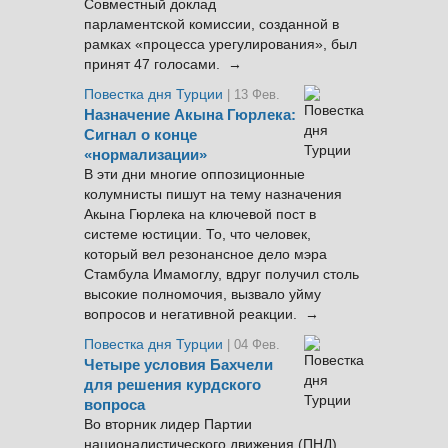
Совместный доклад
парламентской комиссии, созданной в
рамках «процесса урегулирования», был
принят 47 голосами. →
Повестка дня Турции
| 13 Фев.
Назначение Акына Гюрлека:
Сигнал о конце
«нормализации»
В эти дни многие оппозиционные
колумнисты пишут на тему назначения
Акына Гюрлека на ключевой пост в
системе юстиции. То, что человек,
который вел резонансное дело мэра
Стамбула Имамоглу, вдруг получил столь
высокие полномочия, вызвало уйму
вопросов и негативной реакции. →
Повестка дня Турции
| 04 Фев.
Четыре условия Бахчели
для решения курдского
вопроса
Во вторник лидер Партии
националистического движения (ПНД)