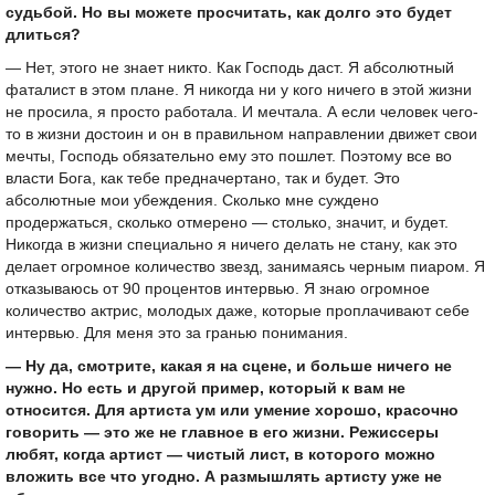
судьбой. Но вы можете просчитать, как долго это будет
длиться?
— Нет, этого не знает никто. Как Господь даст. Я абсолютный
фаталист в этом плане. Я никогда ни у кого ничего в этой жизни
не просила, я просто работала. И мечтала. А если человек чего-
то в жизни достоин и он в правильном направлении движет свои
мечты, Господь обязательно ему это пошлет. Поэтому все во
власти Бога, как тебе предначертано, так и будет. Это
абсолютные мои убеждения. Сколько мне суждено
продержаться, сколько отмерено — столько, значит, и будет.
Никогда в жизни специально я ничего делать не стану, как это
делает огромное количество звезд, занимаясь черным пиаром. Я
отказываюсь от 90 процентов интервью. Я знаю огромное
количество актрис, молодых даже, которые проплачивают себе
интервью. Для меня это за гранью понимания.
— Ну да, смотрите, какая я на сцене, и больше ничего не
нужно. Но есть и другой пример, который к вам не
относится. Для артиста ум или умение хорошо, красочно
говорить — это же не главное в его жизни. Режиссеры
любят, когда артист — чистый лист, в которого можно
вложить все что угодно. А размышлять артисту уже не