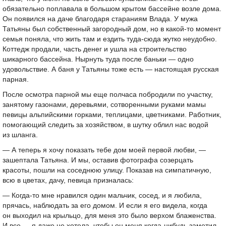
обязательно поплавала в большом крытом бассейне возле дома.
Он появился на даче благодаря стараниям Влада. У мужа
Татьяны был собственный загородный дом, но в какой-то момент
семья поняла, что жить там и ездить туда-сюда жутко неудобно.
Коттедж продали, часть денег и ушла на строительство
шикарного бассейна. Нырнуть туда после баньки — одно
удовольствие. А баня у Татьяны тоже есть — настоящая русская
парная.
После осмотра парной мы еще полчаса побродили по участку,
занятому газонами, деревьями, сотворенными руками мамы
певицы альпийскими горками, теплицами, цветниками. Работник,
помогающий следить за хозяйством, в шутку облил нас водой
из шланга.
— А теперь я хочу показать тебе дом моей первой любви, —
зашептала Татьяна. И мы, оставив фотографа созерцать
красоты, пошли на соседнюю улицу. Показав на симпатичную,
всю в цветах, дачу, певица призналась:
— Когда-то мне нравился один мальчик, сосед, и я любила,
прячась, наблюдать за его домом. И если я его видела, когда
он выходил на крыльцо, для меня это было верхом блаженства.
И все — я даже не хотела, чтобы он меня когда-нибудь заметил.