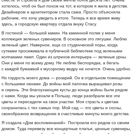
снести. И строила я дом своей мечты почти десять лет. Очень
хотелось, чтоб он был похож на тот, в котором я жила в детстве.
Дизайнером и архитектором стала сама. Просто объясняла
рабочим, что хочу увидеть в итоге. Теперь я все время живу
здесь, а городскую квартиру отдала внуку Стасу.
В гостиной — большой камин. На каминной полке у меня
коллекция зеленых сувениров. В основном это лягушки. Люблю
зеленый цвет. Наверное, еще со студенческой поры, когда
сутками просиживала в публичной библиотеке под зелеными
колпаками ламп. Один из штрихов интерьера — зеленые урны.
Они у меня по всему дому. Не люблю беспорядка, а бегать
с каждой бумажкой к мусорному ведру не хочется. Очень удобно.
Но гордость моего дома — розарий. Он в отдельном помещении
с большими окнами. До войны мой папочка выращивал розы
и сирень. Эти благоухающие кусты до конца войны были рядом
с нами. Когда мы уехали в Польшу, люди разобрали все эти
цветы и пересадили на свои участки. Моя страсть к цветам
сохранилась с тех самых пор. Мой сад — это цветы и сосны,
своеобразное возвращение в счастливые минуты моего детства.
Я создала «Дом воспоминаний». Построила его рядом со своим
домом. Туда перевезу все концертные платья, ценные сувениры,