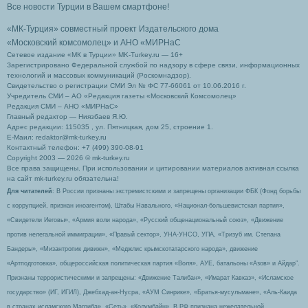
Все новости Турции в Вашем смартфоне!
«МК-Турция» совместный проект Издательского дома
«Московский комсомолец»
и АНО «МИРНаС
Сетевое издание «МК в Турции» MK-Turkey.ru — 16+
Зарегистрировано Федеральной службой по надзору в сфере связи, информационных
технологий и массовых коммуникаций (Роскомнадзор).
Свидетельство о регистрации СМИ Эл № ФС 77-66061 от 10.06.2016 г.
Учредитель СМИ – АО «Редакция газеты «Московский Комсомолец»
Редакция СМИ – АНО «МИРНаС»
Главный редактор — Ниязбаев Я.Ю.
Адрес редакции: 115035 , ул. Пятницкая, дом 25, строение 1.
Е-Маил: redaktor@mk-turkey.ru
Контактный телефон: +7 (499) 390-08-91
Copyright 2003 — 2026 © mk-turkey.ru
Все права защищены. При использовании и цитировании материалов активная ссылка
на сайт mk-turkey.ru обязательна!
Для читателей
: В России признаны экстремистскими и запрещены организации ФБК (Фонд борьбы
с коррупцией, признан иноагентом), Штабы Навального, «Национал-большевистская партия»,
«Свидетели Иеговы», «Армия воли народа», «Русский общенациональный союз», «Движение
против нелегальной иммиграции», «Правый сектор», УНА-УНСО, УПА, «Тризуб им. Степана
Бандеры», «Мизантропик дивижн», «Меджлис крымскотатарского народа», движение
«Артподготовка», общероссийская политическая партия «Воля», АУЕ, батальоны «Азов» и Айдар″.
Признаны террористическими и запрещены: «Движение Талибан», «Имарат Кавказ», «Исламское
государство» (ИГ, ИГИЛ), Джебхад-ан-Нусра, «АУМ Синрике», «Братья-мусульмане», «Аль-Каида
в странах исламского Магриба», «Сеть», «Колумбайн». В РФ признана нежелательной