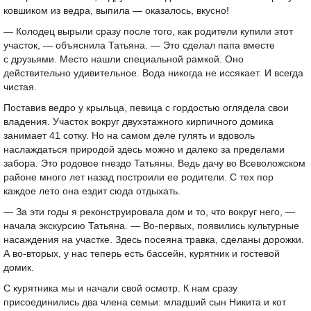
ковшиком из ведра, выпила — оказалось, вкусно!
— Колодец вырыли сразу после того, как родители купили этот
участок, — объяснила Татьяна. — Это сделал папа вместе
с друзьями. Место нашли специальной рамкой. Оно
действительно удивительное. Вода никогда не иссякает. И всегда
чистая.
Поставив ведро у крыльца, певица с гордостью оглядела свои
владения. Участок вокруг двухэтажного кирпичного домика
занимает 41 сотку. Но на самом деле гулять и вдоволь
наслаждаться природой здесь можно и далеко за пределами
забора. Это родовое гнездо Татьяны. Ведь дачу во Всеволожском
районе много лет назад построили ее родители. С тех пор
каждое лето она ездит сюда отдыхать.
— За эти годы я реконструировала дом и то, что вокруг него, —
начала экскурсию Татьяна. — Во-первых, появились культурные
насаждения на участке. Здесь посеяна травка, сделаны дорожки.
А во-вторых, у нас теперь есть бассейн, курятник и гостевой
домик.
С курятника мы и начали свой осмотр. К нам сразу
присоединились два члена семьи: младший сын Никита и кот