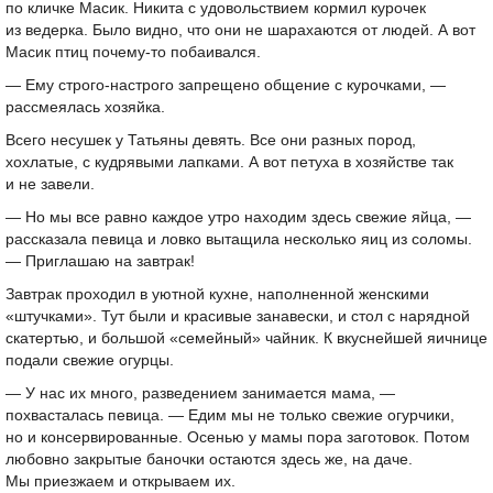
по кличке Масик. Никита с удовольствием кормил курочек
из ведерка. Было видно, что они не шарахаются от людей. А вот
Масик птиц почему-то побаивался.
— Ему строго-настрого запрещено общение с курочками, —
рассмеялась хозяйка.
Всего несушек у Татьяны девять. Все они разных пород,
хохлатые, с кудрявыми лапками. А вот петуха в хозяйстве так
и не завели.
— Но мы все равно каждое утро находим здесь свежие яйца, —
рассказала певица и ловко вытащила несколько яиц из соломы.
— Приглашаю на завтрак!
Завтрак проходил в уютной кухне, наполненной женскими
«штучками». Тут были и красивые занавески, и стол с нарядной
скатертью, и большой «семейный» чайник. К вкуснейшей яичнице
подали свежие огурцы.
— У нас их много, разведением занимается мама, —
похвасталась певица. — Едим мы не только свежие огурчики,
но и консервированные. Осенью у мамы пора заготовок. Потом
любовно закрытые баночки остаются здесь же, на даче.
Мы приезжаем и открываем их.