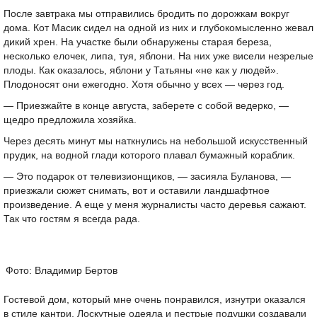
После завтрака мы отправились бродить по дорожкам вокруг
дома. Кот Масик сидел на одной из них и глубокомысленно жевал
дикий хрен. На участке были обнаружены старая береза,
несколько елочек, липа, туя, яблони. На них уже висели незрелые
плоды. Как оказалось, яблони у Татьяны «не как у людей».
Плодоносят они ежегодно. Хотя обычно у всех — через год.
— Приезжайте в конце августа, заберете с собой ведерко, —
щедро предложила хозяйка.
Через десять минут мы наткнулись на небольшой искусственный
прудик, на водной глади которого плавал бумажный кораблик.
— Это подарок от телевизионщиков, — засияла Буланова, —
приезжали сюжет снимать, вот и оставили ландшафтное
произведение. А еще у меня журналисты часто деревья сажают.
Так что гостям я всегда рада.
Фото: Владимир Бертов
Гостевой дом, который мне очень понравился, изнутри оказался
в стиле кантри. Лоскутные одеяла и пестрые подушки создавали