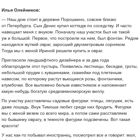
Илья Олейников:
— Наш дом стоит в деревне Порошкино, совсем близко
от Петербурга. Сын Денис купил коттедж по соседству. И часто
навещает меня с внуком. Поначалу наш участок был не такой
уж и большой. Первое, что построили на нем, был фонтан. Рядом
находился жуткий овраг, заросший двухметровым сорняком.
Тогда мы с женой Ириной решили купить и овраг.
Пригласили ландшафтного дизайнера и за два года
облагородили этот пустырь. Появились лестницы, беседки, гроты,
небольшой прудик с кувшинками, скамейки под плетеным
навесом, по которому растут вьющиеся розы, фонтанчики,
клумбочки. Все выложено белым известняком и напоминает
какую-нибудь богатую средиземноморскую виллу.
По участку расставлены садовые фигурки: птицы, лягушки, есть
даже лошадь. Внук Тимоша любит среди них бродить. Фигурки
мы с женой везем со всего мира, а потом сами расставляем
по бывшему оврагу, в темноте фигурки подсвечены. Вот такая
красота!
У нас как-то побывал иностранец, посмотрел все и говорит: мол,