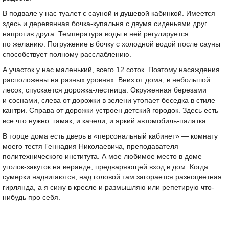
В подвале у нас туалет с сауной и душевой кабинкой. Имеется
здесь и деревянная бочка-купальня с двумя сиденьями друг
напротив друга. Температура воды в ней регулируется
по желанию. Погружение в бочку с холодной водой после сауны
способствует полному расслаблению.
А участок у нас маленький, всего 12 соток. Поэтому насаждения
расположены на разных уровнях. Вниз от дома, в небольшой
лесок, спускается дорожка-лестница. Окруженная березами
и соснами, слева от дорожки в зелени утопает беседка в стиле
кантри. Справа от дорожки устроен детский городок. Здесь есть
все что нужно: гамак, и качели, и яркий автомобиль-палатка.
В торце дома есть дверь в «персональный кабинет» — комнату
моего тестя Геннадия Николаевича, преподавателя
политехнического института. А мое любимое место в доме —
уголок-закуток на веранде, предваряющей вход в дом. Когда
сумерки надвигаются, над головой там загорается разноцветная
гирлянда, а я сижу в кресле и размышляю или репетирую что-
нибудь про себя.