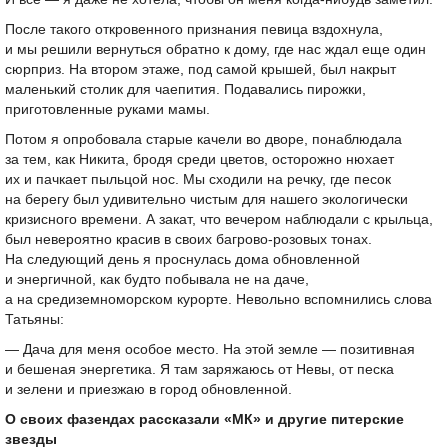
После такого откровенного признания певица вздохнула,
и мы решили вернуться обратно к дому, где нас ждал еще один
сюрприз. На втором этаже, под самой крышей, был накрыт
маленький столик для чаепития. Подавались пирожки,
приготовленные руками мамы.
Потом я опробовала старые качели во дворе, понаблюдала
за тем, как Никита, бродя среди цветов, осторожно нюхает
их и пачкает пыльцой нос. Мы сходили на речку, где песок
на берегу был удивительно чистым для нашего экологически
кризисного времени. А закат, что вечером наблюдали с крыльца,
был невероятно красив в своих багрово-розовых тонах.
На следующий день я проснулась дома обновленной
и энергичной, как будто побывала не на даче,
а на средиземноморском курорте. Невольно вспомнились слова
Татьяны:
— Дача для меня особое место. На этой земле — позитивная
и бешеная энергетика. Я там заряжаюсь от Невы, от песка
и зелени и приезжаю в город обновленной.
О своих фазендах рассказали «МК» и другие питерские
звезды