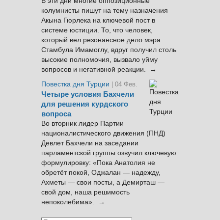
В эти дни многие оппозиционные
колумнисты пишут на тему назначения
Акына Гюрлека на ключевой пост в
системе юстиции. То, что человек,
который вел резонансное дело мэра
Стамбула Имамоглу, вдруг получил столь
высокие полномочия, вызвало уйму
вопросов и негативной реакции. →
Повестка дня Турции
| 04 Фев.
Четыре условия Бахчели
для решения курдского
вопроса
Во вторник лидер Партии
националистического движения (ПНД)
Девлет Бахчели на заседании
парламентской группы озвучил ключевую
формулировку: «Пока Анатолия не
обретёт покой, Оджалан — надежду,
Ахметы — свои посты, а Демирташ —
свой дом, наша решимость
непоколебима». →