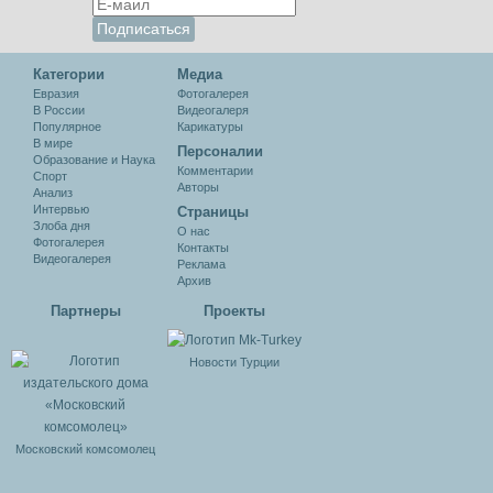
Категории
Медиа
Евразия
Фотогалерея
В России
Видеогалеря
Популярное
Карикатуры
В мире
Персоналии
Образование и Наука
Комментарии
Спорт
Авторы
Анализ
Интервью
Cтраницы
Злоба дня
О нас
Фотогалерея
Контакты
Видеогалерея
Реклама
Архив
Партнеры
Проекты
Новости Турции
Московский комсомолец