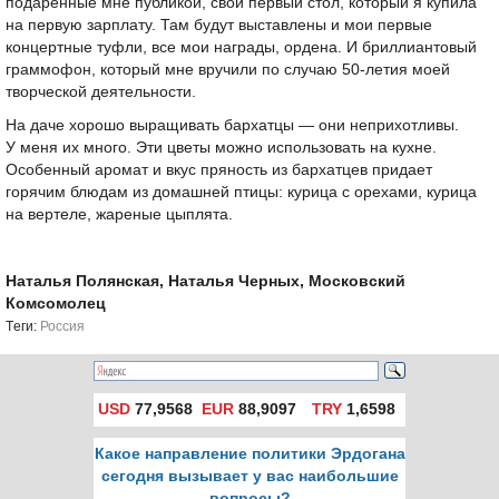
подаренные мне публикой, свой первый стол, который я купила
на первую зарплату. Там будут выставлены и мои первые
концертные туфли, все мои награды, ордена. И бриллиантовый
граммофон, который мне вручили по случаю
50-летия
моей
творческой деятельности.
На даче хорошо выращивать бархатцы — они неприхотливы.
У меня их много. Эти цветы можно использовать на кухне.
Особенный аромат и вкус пряность из бархатцев придает
горячим блюдам из домашней птицы: курица с орехами, курица
на вертеле, жареные цыплята.
Наталья Полянская, Наталья Черных, Московский
Комсомолец
Tеги:
Россия
USD
77,9568
EUR
88,9097
TRY
1,6598
Какое направление политики Эрдогана
сегодня вызывает у вас наибольшие
вопросы?