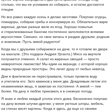
столько, что мы не успеваем их собирать, и остатки достаются
птицам.
Но все равно каждую осень я делаю заготовки. Покупаю огурцы,
помидоры, собираю грибы и консервирую их. Обязательно варю
варенье, делаю разные желе из ягод. Хорошо помытые
и стерилизованные баночки постепенно заполняются всякими
вкусностями. Смешно, но свои запасы я раздаю друзьям, родным
и знакомым. Пусть зимой радуются!
Когда мы с друзьями собираемся на даче, то я готовлю во дворе
на мангале. (Это подарок Андрея Урганта.) Мясо на вертеле
получается отменно. А салат из жареных овощей — просто
невероятное лакомство! Мы едим на веранде, с которой хорошо
видны природные просторы. Это лечит душу от любых невзгод.
Дом я фактически не перестраивала, только провела воду
и утеплила его. Зато каминов у меня два. Дождливым летом это
незаменимая вещь, я зажигаю их постоянно. А зимой — тем
более. На дачу я люблю приезжать и в снежную погоду.
Я знаю и люблю каждый уголок этого дома. Бесконечно покупаю
на дачу всякие штучки-дрючки; у меня уютные шторы, мебель,
на стенах висят картины. Когда я здесь, да еще со своими