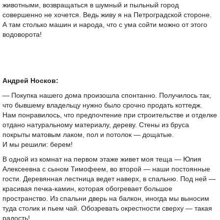
животными, возвращаться в шумный и пыльный город
совершенно не хочется. Ведь живу я на Петроградской стороне.
А там столько машин и народа, что с ума сойти можно от этого
водоворота!
Андрей Носков:
— Покупка нашего дома произошла спонтанно. Получилось так,
что бывшему владельцу нужно было срочно продать коттедж.
Нам понравилось, что предпочтение при строительстве и отделке
отдано натуральному материалу, дереву. Стены из бруса
покрыты матовым лаком, пол и потолок — дощатые.
И мы решили: берем!
В одной из комнат на первом этаже живет моя теща — Юлия
Алексеевна с сыном Тимофеем, во второй — наши постоянные
гости. Деревянная лестница ведет наверх, в спальню. Под ней —
красивая печка-камин, которая обогревает большое
пространство. Из спальни дверь на балкон, иногда мы выносим
туда столик и пьем чай. Обозревать окрестности сверху — такая
радость!