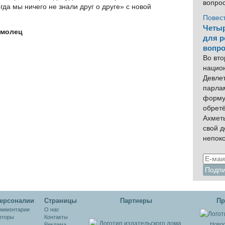
вопро
гда мы ничего не знали друг о друге» с новой
Повес
Четыр
омолец
для р
вопро
Во вто
нацио
Девлет
парла
форму
обрет
Ахмет
свой 
непок
ерсоналии
Cтраницы
Партнеры
Пр
омментарии
О нас
вторы
Контакты
Новос
Реклама