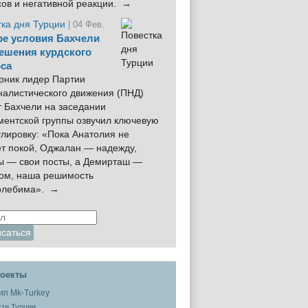
сов и негативной реакции. →
тка дня Турции
| 04 Фев.
е условия Бахчели
ешения курдского
са
рник лидер Партии
налистического движения (ПНД)
 Бахчели на заседании
ментской группы озвучил ключевую
лировку: «Пока Анатолия не
ёт покой, Оджалан — надежду,
ы — свои посты, а Демирташ —
дом, наша решимость
олебима». →
оекты
ти Турции