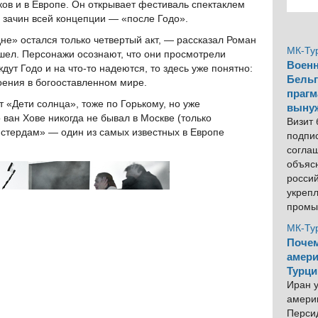
ов и в Европе. Он открывает фестиваль спектаклем
 зачин всей концепции — «после Годо».
не» остался только четвертый акт, — рассказал Роман
МК-Ту
шел. Персонажи осознают, что они просмотрели
Военн
дут Годо и на что-то надеются, то здесь уже понятно:
Бельг
роения в богооставленном мире.
прагм
 «Дети солнца», тоже по Горькому, но уже
выну
 ван Хове никогда не бывал в Москве (только
Визит
Амстердам» — один из самых известных в Европе
подпи
согла
объяс
росси
укреп
промы
МК-Ту
Почем
амери
Турци
Иран у
америк
Персид