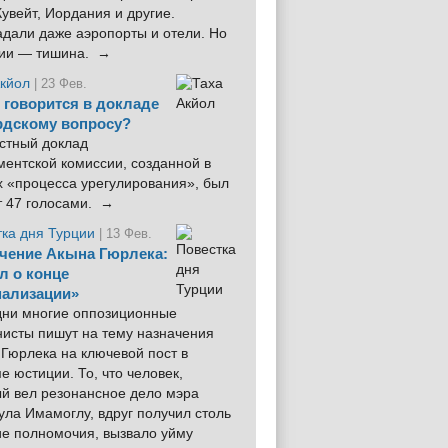
увейт, Иордания и другие.
дали даже аэропорты и отели. Но
ции — тишина. →
Акйол
| 23 Фев.
 говорится в докладе
рдскому вопросу?
стный доклад
ентской комиссии, созданной в
х «процесса урегулирования», был
т 47 голосами. →
тка дня Турции
| 13 Фев.
чение Акына Гюрлека:
л о конце
ализации»
 дни многие оппозиционные
нисты пишут на тему назначения
Гюрлека на ключевой пост в
е юстиции. То, что человек,
ый вел резонансное дело мэра
ла Имамоглу, вдруг получил столь
ие полномочия, вызвало уйму