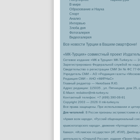
В мире
Образование и Наука
Спорт
Анализ
Интервью
Злоба дня
Фотогалерея
Видеогалерея
Все новости Турции в Вашем смартфоне!
«МК-Турция» совместный проект Издател
Сетевое издание «МК в Турции» MK-Turkey.ru — 1
Зарегистрировано Федеральной службой по надзо
Свидетельство о регистрации СМИ Эл № ФС 77-66
Учредитель СМИ – АО «Редакция газеты «Москов
Редакция СМИ – АНО «МИРНаС»
Главный редактор — Ниязбаев Я.Ю.
Адрес редакции: 115035 , ул. Пятницкая, дом 25, 
Е-Маил: redaktor@mk-turkey.ru
Контактный телефон: +7 (499) 390-08-91
Copyright 2003 — 2026 © mk-turkey.ru
Все права защищены. При использовании и цитиро
Для читателей
: В России признаны экстремистскими и 
«Армия воли народа», «Русский общенациональный сою
крымскотатарского народа», движение «Артподготовка»,
Кавказ», «Исламское государство» (ИГ, ИГИЛ), Джебхад
деятельность «Открытой России», издания «Проект Меди