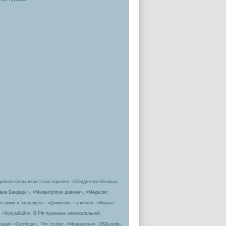
.
ционал-большевистская партия», «Свидетели Иеговы»,
пана Бандеры», «Мизантропик дивижн», «Меджлис
ическими и запрещены: «Движение Талибан», «Имарат
, «Колумбайн». В РФ признана нежелательной
радио «Свобода», The Insider, «Медиазона», ОВД-инфо.