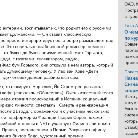
ОАЭ, К
Постра
в Тур
Таха 
 актерами, воспитывает их, что роднит его с русскими
О чём
ает Должанский. — Он ставит классическую
по ку
не просто интерпретирует ее, а остро размышляет над
Совме
е. Это социально озабоченный режиссер, немного
парлам
— от буквы до буквы неизмененный текст Горького,
рамка
щади, с газетами, телевизором, радио,
приня
ейчас бум Горького, они открыли в нем автора, который
лать думающему человеку. У Иво ван Хове «Дети
Повес
, где человек должен разбираться сам.
Назна
Сигна
ит, то шокирует. Норвежец Йо Стромгрен разыскал
«норм
 кофе (спектакль «Общество»). Очень известный театр
В эти
 мере отразил происходящий в Испании социальный
колум
кризис личности: спектакль «Смерть и реинкарнация
Акына 
после 21 года, с обнаженкой и с участием нескольких
систем
ик и перформер из Франции Пьерик Сорен покажет
котор
ссийской стороны в NETе участвует Филипп Григорьян
Стамбу
а Пряжко, поставленном в Перми. Закрывает афишу
высок
венгр Виктор Бодо, удостоенный премии