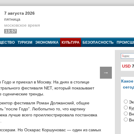
7 августа 2026
пятница
московское время
13:57
ЩЕСТВО
ТУРИЗМ
ЭКОНОМИКА
КУЛЬТУРА
БЕЗОПАСНОСТЬ
ПРОИСШ
USD
7
→
Какое
 Годо и приехал в Москву. На днях в столице
сего
еатрального фестиваля NET, который показывает
е сценические тренды.
Эк
-директор фестиваля Роман Должанский, общее
Ку
 “после Годо”. Любопытно то, что картину
Вн
века лучше всего проиллюстрировала постановка
Вн
.
жиссерам. Но Оскарас Коршуновас — один из самых