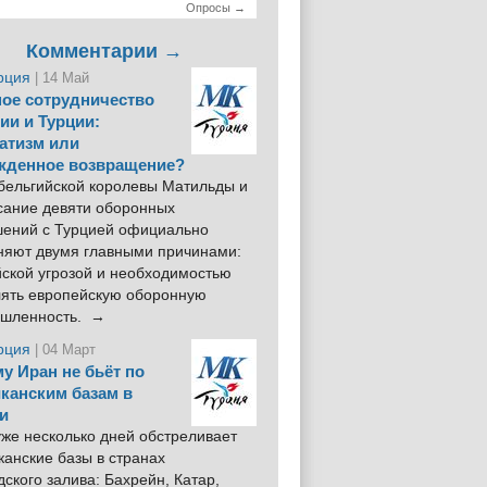
Опросы →
Комментарии →
рция
| 14 Май
ое сотрудничество
ии и Турции:
атизм или
жденное возвращение?
 бельгийской королевы Матильды и
сание девяти оборонных
шений с Турцией официально
няют двумя главными причинами:
йской угрозой и необходимостью
лять европейскую оборонную
шленность. →
рция
| 04 Март
у Иран не бьёт по
канским базам в
и
же несколько дней обстреливает
анские базы в странах
ского залива: Бахрейн, Катар,