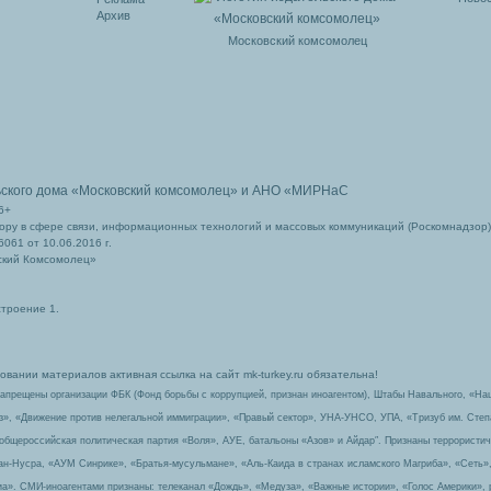
Архив
Московский комсомолец
ьского дома
«Московский комсомолец»
и АНО «МИРНаС
6+
ру в сфере связи, информационных технологий и массовых коммуникаций (Роскомнадзор)
061 от 10.06.2016 г.
ский Комсомолец»
строение 1.
вании материалов активная ссылка на сайт mk-turkey.ru обязательна!
запрещены организации ФБК (Фонд борьбы с коррупцией, признан иноагентом), Штабы Навального, «На
з», «Движение против нелегальной иммиграции», «Правый сектор», УНА-УНСО, УПА, «Тризуб им. Сте
 общероссийская политическая партия «Воля», АУЕ, батальоны «Азов» и Айдар″. Признаны террорист
-ан-Нусра, «АУМ Синрике», «Братья-мусульмане», «Аль-Каида в странах исламского Магриба», «Сеть»
а». СМИ-иноагентами признаны: телеканал «Дождь», «Медуза», «Важные истории», «Голос Америки», 