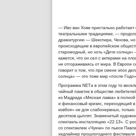
— Иво ван Хове пристально работает с
театральными традициями, — продолж
драматургию — Шекспира, Чехова, но 
происходящим в европейском обществ
старомодный, но хоть «Дети солнца» 
кажется, что он сел с актерами на пло
не отгораживаясь от мира. В Европе с
говорит о том, что при смене эпох де
солнца» — это тоже мир «после Годо»
Программа NETа в этом году то весел
чайный пакетик в обществе любителей
из Мадрида «Мясная лавка» в полной
и финансовый кризис, переходящий в 
ковбоя» не для слабонервных, только 
десятков цыплят. Знаменитый художн
спектакль-инсталляцию «22.13». С ро
со спектаклем «Чукчи» по пьесе Павл
хедлайнер прошлогоднего фестиваля 