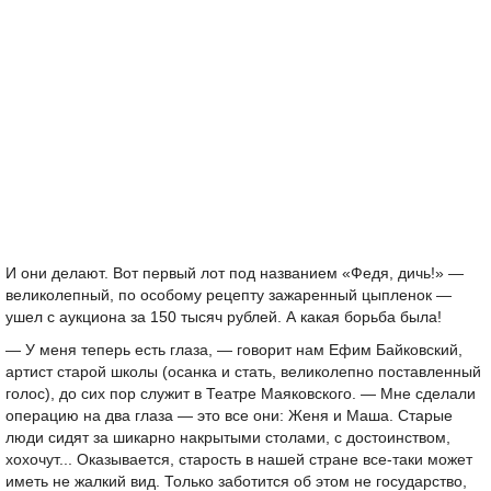
И они делают. Вот первый лот под названием «Федя, дичь!» —
великолепный, по особому рецепту зажаренный цыпленок —
ушел с аукциона за 150 тысяч рублей. А какая борьба была!
— У меня теперь есть глаза, — говорит нам Ефим Байковский,
артист старой школы (осанка и стать, великолепно поставленный
голос), до сих пор служит в Театре Маяковского. — Мне сделали
операцию на два глаза — это все они: Женя и Маша. Старые
люди сидят за шикарно накрытыми столами, с достоинством,
хохочут... Оказывается, старость в нашей стране все-таки может
иметь не жалкий вид. Только заботится об этом не государство,