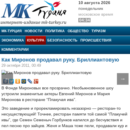
10 августа 2026
понедельник
московское время
04:34
МК-Турция
МК-ТУРЦИЯ
НОВОСТИ
ПОЛИТИКА
ОБЩЕСТВО
ТУРИЗМ
ЭКОНОМИКА
КУЛЬТУРА
БЕЗОПАСНОСТЬ
ПРОИСШЕСТВИЯ
КОММЕНТАРИИ
Как Миронов продавал руку. Бриллиантовую
29 октября 2011, 00:49
←
→
В Фонде Мироновых все прозрачно. Необыкновенное шоу
устроили знаменитые актеры Евгений Миронов и Мария
Миронова в ресторане “Плакучая ива”.
Это заведение и прорекламировать незазорно — ресторан-то
несуществующий! Точнее, ресторан памяти той самой “Плакучей
ивы”, где Семен Семеныч Горбунков напился до бесчувствия и
пел песню про зайцев. Женя и Маша тоже пели, продавали кур и