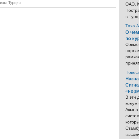
ризм
,
Турция
ОАЭ, К
Постра
в Тур
Таха 
О чём
по ку
Совме
парлам
рамка
приня
Повес
Назна
Сигна
«норм
В эти
колум
Акына 
систем
котор
Стамбу
высок