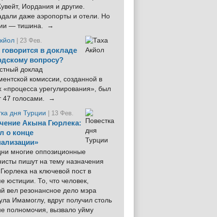
увейт, Иордания и другие.
дали даже аэропорты и отели. Но
ции — тишина. →
Акйол
| 23 Фев.
 говорится в докладе
рдскому вопросу?
стный доклад
ентской комиссии, созданной в
х «процесса урегулирования», был
т 47 голосами. →
тка дня Турции
| 13 Фев.
чение Акына Гюрлека:
л о конце
ализации»
 дни многие оппозиционные
нисты пишут на тему назначения
Гюрлека на ключевой пост в
е юстиции. То, что человек,
ый вел резонансное дело мэра
ла Имамоглу, вдруг получил столь
ие полномочия, вызвало уйму