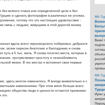
я без всякого плана или определенной цели и без
 Турцию и сделать фотографии в различных ее уголках,
МК-Ту
дложение, потому что это настоящее удовольствие -
Военн
ии связь с людьми, живущими в этой дорогой моему
Бельг
прагм
выну
Визит
проехал вдоль всего черноморского побережья, добрался
подпи
ном, затем пересек Анатолию и Каппадокию и снова
согла
л путь в 5 тыс. миль. Я снова посетил места, которые в
объяс
ение, прочувствовал простоту и незатейливость
росси
льской жизни. В тех местах я вспомнил свои первые
укреп
промы
МК-Ту
Почем
цию, здесь многое изменилось. Я всегда внимательно и с
амери
аметными изменениями. При этом меня больше всего
Турци
рмациях общества люди и ценности остаются прежними.
Иран у
 это.
америк
Персид