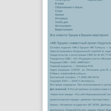
В мире
Образование и Наука
Спорт
Анализ
Интервью
Злоба дня
Фотогалерея
Видеогалерея
Все новости Турции в Вашем смартфоне!
«МК-Турция» совместный проект Издател
Сетевое издание «МК в Турции» MK-Turkey.ru — 1
Зарегистрировано Федеральной службой по надзо
Свидетельство о регистрации СМИ Эл № ФС 77-66
Учредитель СМИ – АО «Редакция газеты «Москов
Редакция СМИ – АНО «МИРНаС»
Главный редактор — Ниязбаев Я.Ю.
Адрес редакции: 115035 , ул. Пятницкая, дом 25, 
Е-Маил: redaktor@mk-turkey.ru
Контактный телефон: +7 (499) 390-08-91
Copyright 2003 — 2026 © mk-turkey.ru
Все права защищены. При использовании и цитиро
Для читателей
: В России признаны экстремистскими и 
«Армия воли народа», «Русский общенациональный сою
крымскотатарского народа», движение «Артподготовка»,
Кавказ», «Исламское государство» (ИГ, ИГИЛ), Джебхад
деятельность «Открытой России», издания «Проект Меди