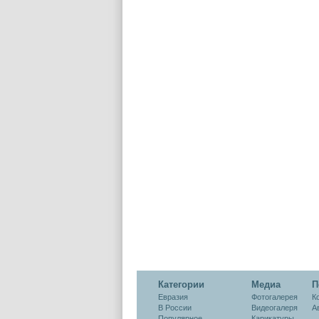
Категории
Медиа
П
Евразия
Фотогалерея
К
В России
Видеогалеря
А
Популярное
Карикатуры