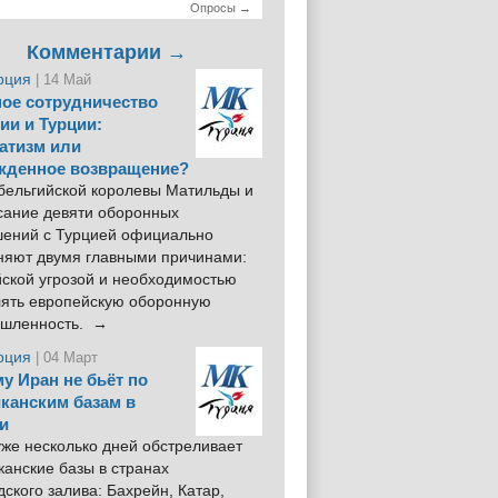
Опросы →
Комментарии →
рция
| 14 Май
ое сотрудничество
ии и Турции:
атизм или
жденное возвращение?
 бельгийской королевы Матильды и
сание девяти оборонных
шений с Турцией официально
няют двумя главными причинами:
йской угрозой и необходимостью
лять европейскую оборонную
шленность. →
рция
| 04 Март
у Иран не бьёт по
канским базам в
и
же несколько дней обстреливает
анские базы в странах
ского залива: Бахрейн, Катар,