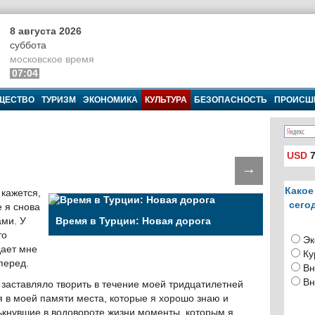
8 августа 2026
суббота
московское время
07:04
ЩЕСТВО
ТУРИЗМ
ЭКОНОМИКА
КУЛЬТУРА
БЕЗОПАСНОСТЬ
ПРОИСШ
USD
7
→
Какое
 кажется,
сего
е я снова
ами. У
Время в Турции: Новая дорога
то
Эк
дает мне
Ку
перед.
Вн
Вн
 заставляло творить в течение моей тридцатилетней
 в моей памяти места, которые я хорошо знаю и
ькнувшие в водовороте жизни моменты, которым я