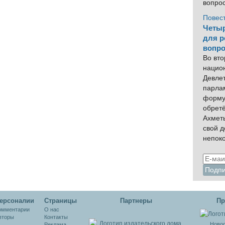
вопро
Повес
Четыр
для р
вопро
Во вто
нацио
Девлет
парла
форму
обрет
Ахмет
свой 
непок
ерсоналии
Cтраницы
Партнеры
Пр
омментарии
О нас
вторы
Контакты
Новос
Реклама