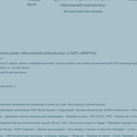
Архив
Московский комсомолец
ьского дома
«Московский комсомолец»
и АНО «МИРНаС
6+
ру в сфере связи, информационных технологий и массовых коммуникаций (Роскомнадзор)
061 от 10.06.2016 г.
ский Комсомолец»
строение 1.
вании материалов активная ссылка на сайт mk-turkey.ru обязательна!
запрещены организации ФБК (Фонд борьбы с коррупцией, признан иноагентом), Штабы Навального, «На
з», «Движение против нелегальной иммиграции», «Правый сектор», УНА-УНСО, УПА, «Тризуб им. Сте
 общероссийская политическая партия «Воля», АУЕ, батальоны «Азов» и Айдар″. Признаны террорист
-ан-Нусра, «АУМ Синрике», «Братья-мусульмане», «Аль-Каида в странах исламского Магриба», «Сеть»
а». СМИ-иноагентами признаны: телеканал «Дождь», «Медуза», «Важные истории», «Голос Америки», 