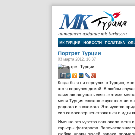
МК-Турция
МК-ТУРЦИЯ
НОВОСТИ
ПОЛИТИКА
ОБ
Портрет Турции
03 марта 2012, 16:37
←
Когда бы я ни вернулся в Турцию, мне
что я вернулся домой. В любом случа
начинаю ощущать связь с этими мест
меня Турция связана с чувством чего-
родного и знакомого. Это чувство при
сил самосовершенствоваться и идти в
Именно это чувство волновало меня и
карьеры фотографа. Запечатлевшиеся
люблю, нравы людей, запахи, промел