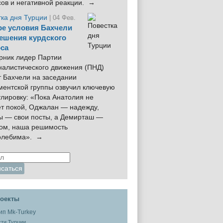
сов и негативной реакции. →
тка дня Турции
| 04 Фев.
е условия Бахчели
ешения курдского
са
рник лидер Партии
налистического движения (ПНД)
 Бахчели на заседании
ментской группы озвучил ключевую
лировку: «Пока Анатолия не
ёт покой, Оджалан — надежду,
ы — свои посты, а Демирташ —
дом, наша решимость
олебима». →
оекты
ти Турции