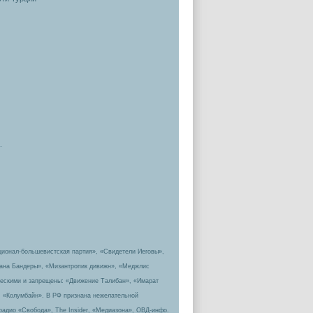
.
ционал-большевистская партия», «Свидетели Иеговы»,
пана Бандеры», «Мизантропик дивижн», «Меджлис
ическими и запрещены: «Движение Талибан», «Имарат
, «Колумбайн». В РФ признана нежелательной
радио «Свобода», The Insider, «Медиазона», ОВД-инфо.