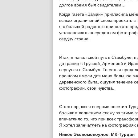
долгое время был свидетелем…
Когда газета «Заман» пригласила мен
всяких ограничений снова приехать в
я с большой радостью принял это пре
устанавливать посредством фотограф
сердцу стране.
Итак, я начал свой путь в Стамбуле, 
до границ с Грузией, Арменией и Ира
вернулся в Стамбул. То есть я продела
прошлом имели для меня большое знач
деревенского быта, ощутил течение се
фотографии, свои чувства.
С тех пор, как я впервые посетил Тур
большим волнением слежу за этими з
впечатлило то, что при всех трансфо
Я хотел запечатлеть на фотографиях и
Никос Экономопоулос, МК-Турция