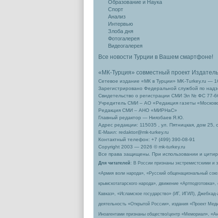
Образование и Наука
Спорт
Анализ
Интервью
Злоба дня
Фотогалерея
Видеогалерея
Все новости Турции в Вашем смартфоне!
«МК-Турция» совместный проект Издател
Сетевое издание «МК в Турции» MK-Turkey.ru — 1
Зарегистрировано Федеральной службой по надзо
Свидетельство о регистрации СМИ Эл № ФС 77-66
Учредитель СМИ – АО «Редакция газеты «Москов
Редакция СМИ – АНО «МИРНаС»
Главный редактор — Ниязбаев Я.Ю.
Адрес редакции: 115035 , ул. Пятницкая, дом 25, 
Е-Маил: redaktor@mk-turkey.ru
Контактный телефон: +7 (499) 390-08-91
Copyright 2003 — 2026 © mk-turkey.ru
Все права защищены. При использовании и цитиро
Для читателей
: В России признаны экстремистскими и 
«Армия воли народа», «Русский общенациональный сою
крымскотатарского народа», движение «Артподготовка»,
Кавказ», «Исламское государство» (ИГ, ИГИЛ), Джебхад
деятельность «Открытой России», издания «Проект Меди
Иноагентами признаны общество/центр «Мемориал», «Ан