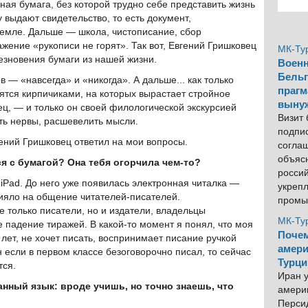
ная бумага, без которой трудно себе представить жизнь
у выдают свидетельство, то есть документ,
емле. Дальше — школа, чистописание, сбор
жение «рукописи не горят». Так вот, Евгений Гришковец
МК-Ту
езновения бумаги из нашей жизни.
Военн
Бельг
в — «навсегда» и «никогда». А дальше... как только
прагм
вятся кирпичиками, на которых вырастает стройное
выну
ец, — и только он своей филологической экскурсией
Визит
ть нервы, расшевелить мысли.
подпи
гений Гришковец ответил на мои вопросы.
согла
объяс
я с бумагой? Она тебя огорчила чем-то?
росси
iPad. До него уже появилась электронная читалка —
укреп
лияло на общение читателей-писателей.
промы
е только писатели, но и издатели, владельцы
МК-Ту
падение тиражей. В какой-то момент я понял, что моя
Почем
 лет, не хочет писать, воспринимает писание ручкой
амери
н если в первом классе безоговорочно писал, то сейчас
Турци
тся.
Иран у
нный язык: вроде учишь, но точно знаешь, что
америк
Персид