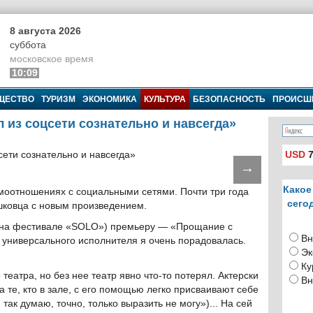
8 августа 2026
суббота
московское время
10:09
ЩЕСТВО
ТУРИЗМ
ЭКОНОМИКА
КУЛЬТУРА
БЕЗОПАСНОСТЬ
ПРОИСШ
 из соцсети сознательно и навсегда»
USD
7
→
Какое
имоотношениях с социальными сетями. Почти три года
сего
шковца с новым произведением.
 (на фестивале «SOLO») премьеру — «Прощание с
Вн
и универсального исполнителя я очень порадовалась.
Эк
Ку
еатра, но без нее театр явно что-то потерял. Актерски
Вн
а те, кто в зале, с его помощью легко присваивают себе
я так думаю, точно, только выразить не могу»)... На сей