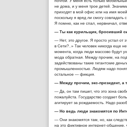
почтой. У меня есть только мобильны
не дома, и у меня трое детей. Значи
приходят в мой офис или на имя моей
поскольку я вряд ли смогу совладать 
Я помню, как не спал, нервничал, отве
— Ты как курильщик, бросивший си
— Нет, это другое. Я просто устал от 
в Сети?..» Так человек никогда еще н
момента, когда люди массово будут ух
мода обратная. Между прочим, на под
задействованы такие гигантские день
промышленностью. Людям надо понять
остальное — фикция.
— Между прочим, экс-президент, а 
— Да, он там пишет, что это зона своб
пожалуйста. Государство создает бол
агитирует за рождаемость. Надо разо
— Но ведь люди знакомятся по Инте
— Они знакомятся там, но, как следс
на это фиктивное интернет-общение, ч