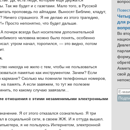
стве. Да, есть люди, которые еще держатся
вопро
. Так же будет и с газетами. Мало того, в Русской
Повес
итать проповедь по айпадам. Выносят Библию, кладут,
Четыр
? Ничего страшного. Я не делаю из этого трагедию,
для р
!» Просто непонятно, что будет дальше.
вопро
 А почерк всегда был носителем дополнительной
Во вто
любимого человека можно было понять, особенно
нацио
писал: утром начал, торопился, — это видно, потом
Девлет
ит.
парла
форму
я.
обрет
тво никогда не жило с тем, чтобы не пользоваться
Ахмет
зоваться памятью как инструментом. Зачем? Если
свой 
 в кармане? Сколько мы помнили телефонных номеров,
непок
 на память. А если завяжем, то тут же полезем
нить, по какому случаю завязали...
акие отношения с этими незаменимыми электронными
начение. Я от этого отказался сознательно. Я три
ал в социальной сети, в своем ЖЖ. И я оттуда вышел.
омпьютера, я не пользуюсь Интернетом, электронной