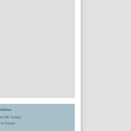
оекты
ти Турции