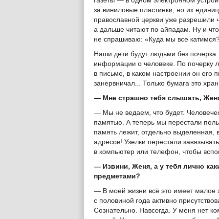
газеты — в одном электронном устрой
за виниловые пластинки, но их единицы
православной церкви уже разрешили ч
а дальше читают по айпадам. Ну и что
не спрашиваю: «Куда мы все катимся?
Наши дети будут людьми без почерка.
информации о человеке. По почерку 
в письме, в каком настроении он его 
занервничал... Только бумага это хран
— Мне страшно тебя слышать, Жен
— Мы не ведаем, что будет. Человечес
памятью. А теперь мы перестали поль
память лежит, отдельно выделенная,
адресов! Узелки перестали завязывать
в компьютер или телефон, чтобы вспом
— Извини, Женя, а у тебя лично к
предметами?
— В моей жизни всё это имеет малое з
с половиной года активно присутствов
Сознательно. Навсегда. У меня нет к