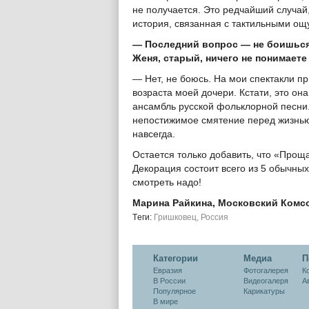
не получается. Это редчайший случай,
история, связанная с тактильными о
— Последний вопрос — не боишься, 
Женя, старый, ничего не понимаете
— Нет, не боюсь. На мои спектакли пр
возраста моей дочери. Кстати, это он
ансамбль русской фольклорной песни
непостижимое смятение перед жизнью.
навсегда.
Остается только добавить, что «Прощ
Декорация состоит всего из 5 обычных
смотреть надо!
Марина Райкина, Московский Комс
Tеги:
Гришковец
,
Россия
Категории
Медиа
П
Евразия
Фотогалерея
К
В России
Видеогалеря
А
Популярное
Карикатуры
В мире