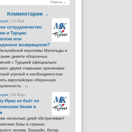
Опросы →
Комментарии →
рция
| 14 Май
ое сотрудничество
ии и Турции:
атизм или
жденное возвращение?
 бельгийской королевы Матильды и
сание девяти оборонных
шений с Турцией официально
няют двумя главными причинами:
йской угрозой и необходимостью
лять европейскую оборонную
шленность. →
рция
| 04 Март
у Иран не бьёт по
канским базам в
и
же несколько дней обстреливает
анские базы в странах
ского залива: Бахрейн, Катар,