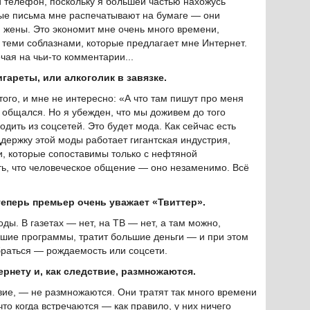
й телефон, поскольку я большей частью нахожусь
мые письма мне распечатывают на бумаге — они
 жены. Это экономит мне очень много времени,
с теми соблазнами, которые предлагает мне Интернет.
чая на чьи-то комментарии...
гареты, или алкоголик в завязке.
этого, и мне не интересно: «А что там пишут про меня
е общался. Но я убежден, что мы доживем до того
одить из соцсетей. Это будет мода. Как сейчас есть
держку этой моды работает гигантская индустрия,
ги, которые сопоставимы только с нефтяной
, что человеческое общение — оно незаменимо. Всё
теперь премьер очень уважает «Твиттер».
оды. В газетах — нет, на ТВ — нет, а там можно,
ьшие программы, тратит большие деньги — и при этом
браться — рождаемость или соцсети.
рнету и, как следствие, размножаются.
твие, — не размножаются. Они тратят так много времени
то когда встречаются — как правило, у них ничего