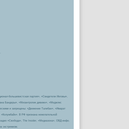
.
ционал-большевистская партия», «Свидетели Иеговы»,
пана Бандеры», «Мизантропик дивижн», «Меджлис
ическими и запрещены: «Движение Талибан», «Имарат
, «Колумбайн». В РФ признана нежелательной
радио «Свобода», The Insider, «Медиазона», ОВД-инфо.
за экстремизм.