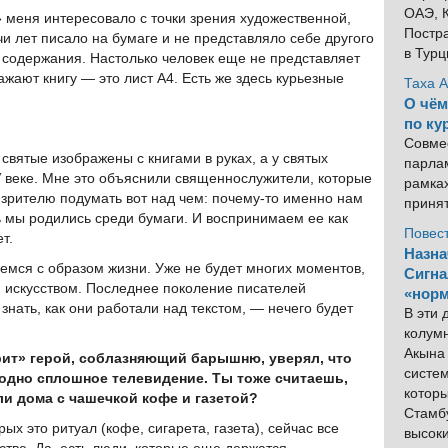
ОАЭ, К
меня интересовало с точки зрения художественной,
Постра
чи лет писало на бумаге и не представляло себе другого
в Тур
 содержания. Настолько человек еще не представляет
ажают книгу — это лист А4. Есть же здесь курьезные
Таха 
О чём
по ку
Совме
святые изображены с книгами в руках, а у святых
парлам
IV веке. Мне это объяснили священнослужители, которые
рамка
 зрителю подумать вот над чем: почему-то именно нам
приня
 мы родились среди бумаги. И воспринимаем ее как
Повес
т.
Назна
аемся с образом жизни. Уже не будет многих моментов,
Сигна
и искусством. Последнее поколение писателей
«норм
 знать, как они работали над текстом, — нечего будет
В эти
колум
Акына 
ит» герой, соблазняющий барышню, уверял, что
систем
ет одно сплошное телевидение. Ты тоже считаешь,
котор
ли дома с чашечкой кофе и газетой?
Стамбу
рых это ритуал (кофе, сигарета, газета), сейчас все
высок