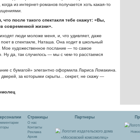
 когда из интернет-романов получается хоть какая-то
щущениями.
что после такого спектакля тебе скажут: «Вы,
 в современной жизни».
иходят люди моложе меня, и, что удивляет, даже
а поет в спектакле, Наташа. Она ходит в школьный
. Мое художественное послание — то самое
 Ну да, так случилось — мы с чем-то расстаемся
ание с бумагой» элегантно оформила Лариса Ломакина.
 дверей, за которыми скрыты... секрет, не скажу —
омолец
ерсоналии
Cтраницы
Партнеры
Пр
омментарии
О нас
вторы
Контакты
Новос
Реклама
Архив