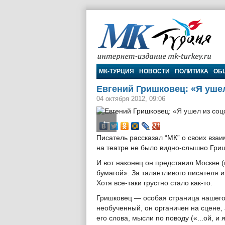
МК-Турция
МК-ТУРЦИЯ
НОВОСТИ
ПОЛИТИКА
ОБ
Евгений Гришковец: «Я ушел
04 октября 2012, 09:06
←
Писатель рассказал “МК” о своих вза
на театре не было видно-слышно Гри
И вот наконец он представил Москве
бумагой». За талантливого писателя 
Хотя все-таки грустно стало как-то.
Гришковец — особая страница нашего т
необученный, он органичен на сцене, 
его слова, мысли по поводу («...ой, и 