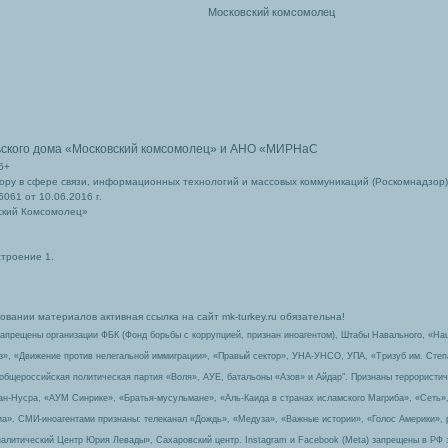
Московский комсомолец
ьского дома
«Московский комсомолец»
и АНО «МИРНаС
6+
ру в сфере связи, информационных технологий и массовых коммуникаций (Роскомнадзор)
061 от 10.06.2016 г.
ский Комсомолец»
строение 1.
вании материалов активная ссылка на сайт mk-turkey.ru обязательна!
запрещены организации ФБК (Фонд борьбы с коррупцией, признан иноагентом), Штабы Навального, «На
з», «Движение против нелегальной иммиграции», «Правый сектор», УНА-УНСО, УПА, «Тризуб им. Сте
 общероссийская политическая партия «Воля», АУЕ, батальоны «Азов» и Айдар″. Признаны террорист
-ан-Нусра, «АУМ Синрике», «Братья-мусульмане», «Аль-Каида в странах исламского Магриба», «Сеть»
а». СМИ-иноагентами признаны: телеканал «Дождь», «Медуза», «Важные истории», «Голос Америки», 
алитический Центр Юрия Левады», Сахаровский центр. Instagram и Facebook (Metа) запрещены в РФ 