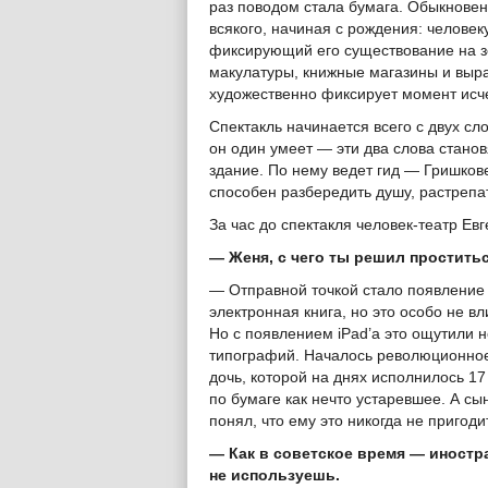
раз поводом стала бумага. Обыкновен
всякого, начиная с рождения: человек
фиксирующий его существование на з
макулатуры, книжные магазины и выра
художественно фиксирует момент исч
Спектакль начинается всего с двух сло
он один умеет — эти два слова стано
здание. По нему ведет гид — Гришков
способен разбередить душу, растрепа
За час до спектакля человек-театр Ев
— Женя, с чего ты решил проститьс
— Отправной точкой стало появление 
электронная книга, но это особо не в
Но с появлением iPad’a это ощутили н
типографий. Началось революционное 
дочь, которой на днях исполнилось 17
по бумаге как нечто устаревшее. А сы
понял, что ему это никогда не пригоди
— Как в советское время — иностра
не используешь.