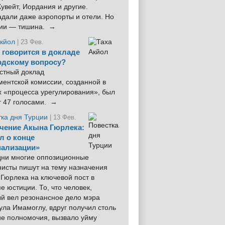
увейт, Иордания и другие.
дали даже аэропорты и отели. Но
ции — тишина. →
Акйол
| 23 Фев.
 говорится в докладе
рдскому вопросу?
стный доклад
ентской комиссии, созданной в
х «процесса урегулирования», был
т 47 голосами. →
тка дня Турции
| 13 Фев.
чение Акына Гюрлека:
л о конце
ализации»
 дни многие оппозиционные
нисты пишут на тему назначения
Гюрлека на ключевой пост в
е юстиции. То, что человек,
ый вел резонансное дело мэра
ла Имамоглу, вдруг получил столь
ие полномочия, вызвало уйму