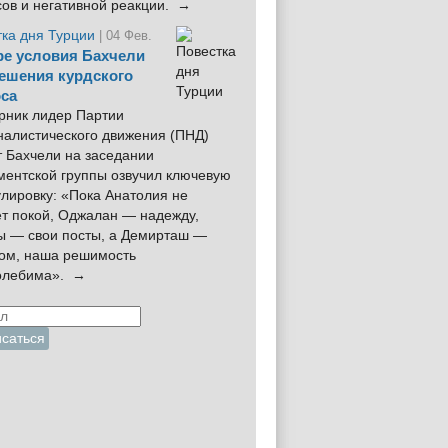
сов и негативной реакции. →
тка дня Турции
| 04 Фев.
е условия Бахчели
ешения курдского
са
рник лидер Партии
налистического движения (ПНД)
 Бахчели на заседании
ментской группы озвучил ключевую
лировку: «Пока Анатолия не
ёт покой, Оджалан — надежду,
ы — свои посты, а Демирташ —
дом, наша решимость
олебима». →