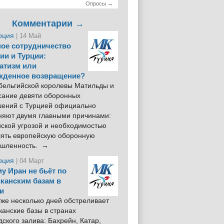
Опросы →
Комментарии →
рция
| 14 Май
ое сотрудничество
ии и Турции:
атизм или
жденное возвращение?
 бельгийской королевы Матильды и
сание девяти оборонных
шений с Турцией официально
няют двумя главными причинами:
йской угрозой и необходимостью
лять европейскую оборонную
шленность. →
рция
| 04 Март
у Иран не бьёт по
канским базам в
и
же несколько дней обстреливает
анские базы в странах
ского залива: Бахрейн, Катар,