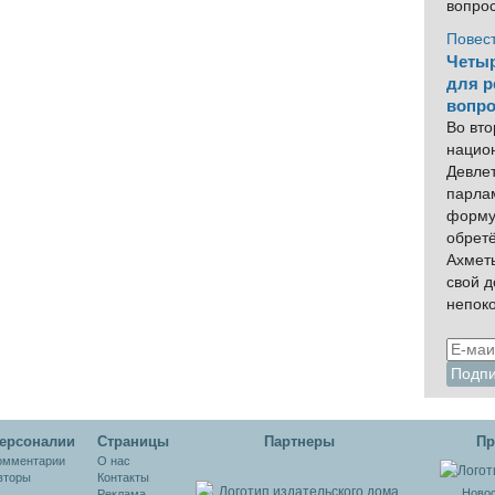
вопро
Повес
Четыр
для р
вопро
Во вто
нацио
Девлет
парла
форму
обрет
Ахмет
свой 
непок
ерсоналии
Cтраницы
Партнеры
Пр
омментарии
О нас
вторы
Контакты
Новос
Реклама