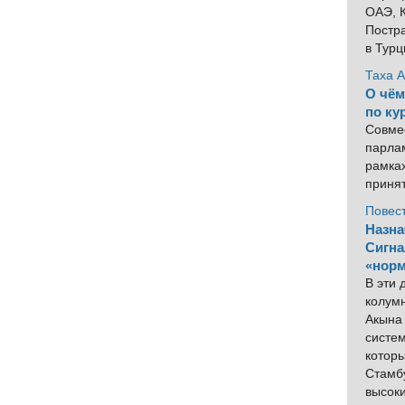
ОАЭ, К
Постра
в Тур
Таха 
О чём
по ку
Совме
парлам
рамка
приня
Повес
Назна
Сигна
«норм
В эти
колум
Акына 
систем
котор
Стамбу
высок