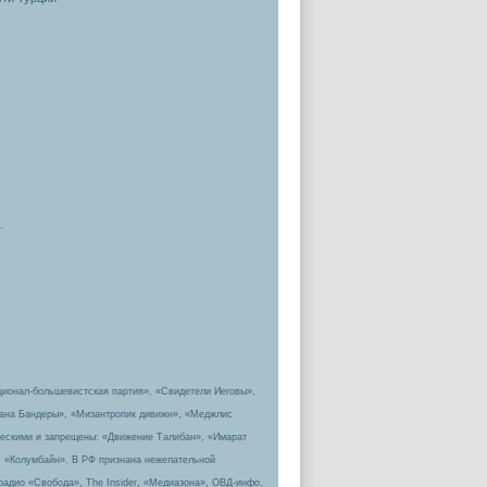
.
ционал-большевистская партия», «Свидетели Иеговы»,
пана Бандеры», «Мизантропик дивижн», «Меджлис
ическими и запрещены: «Движение Талибан», «Имарат
, «Колумбайн». В РФ признана нежелательной
радио «Свобода», The Insider, «Медиазона», ОВД-инфо.