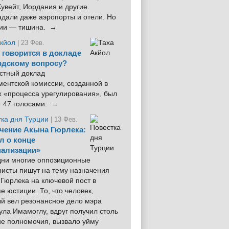
увейт, Иордания и другие.
дали даже аэропорты и отели. Но
ции — тишина. →
Акйол
| 23 Фев.
 говорится в докладе
рдскому вопросу?
стный доклад
ентской комиссии, созданной в
х «процесса урегулирования», был
т 47 голосами. →
тка дня Турции
| 13 Фев.
чение Акына Гюрлека:
л о конце
ализации»
 дни многие оппозиционные
нисты пишут на тему назначения
Гюрлека на ключевой пост в
е юстиции. То, что человек,
ый вел резонансное дело мэра
ла Имамоглу, вдруг получил столь
ие полномочия, вызвало уйму