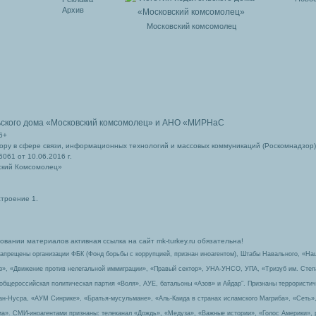
Архив
Московский комсомолец
ьского дома
«Московский комсомолец»
и АНО «МИРНаС
6+
ру в сфере связи, информационных технологий и массовых коммуникаций (Роскомнадзор)
061 от 10.06.2016 г.
ский Комсомолец»
строение 1.
вании материалов активная ссылка на сайт mk-turkey.ru обязательна!
запрещены организации ФБК (Фонд борьбы с коррупцией, признан иноагентом), Штабы Навального, «На
з», «Движение против нелегальной иммиграции», «Правый сектор», УНА-УНСО, УПА, «Тризуб им. Сте
 общероссийская политическая партия «Воля», АУЕ, батальоны «Азов» и Айдар″. Признаны террорист
-ан-Нусра, «АУМ Синрике», «Братья-мусульмане», «Аль-Каида в странах исламского Магриба», «Сеть»
а». СМИ-иноагентами признаны: телеканал «Дождь», «Медуза», «Важные истории», «Голос Америки», 