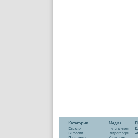
Категории
Медиа
П
Евразия
Фотогалерея
К
В России
Видеогалеря
А
Популярное
Карикатуры