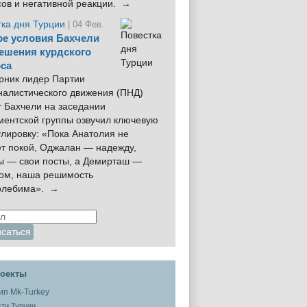
сов и негативной реакции. →
тка дня Турции
| 04 Фев.
е условия Бахчели
ешения курдского
са
рник лидер Партии
налистического движения (ПНД)
 Бахчели на заседании
ментской группы озвучил ключевую
лировку: «Пока Анатолия не
ёт покой, Оджалан — надежду,
ы — свои посты, а Демирташ —
дом, наша решимость
олебима». →
оекты
ти Турции