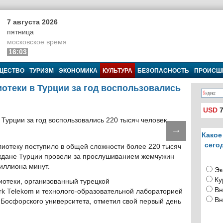
7 августа 2026
пятница
московское время
16:03
ЩЕСТВО
ТУРИЗМ
ЭКОНОМИКА
КУЛЬТУРА
БЕЗОПАСНОСТЬ
ПРОИСШ
отеки в Турции за год воспользовались
USD
7
→
Какое
сего
иотеку поступило в общей сложности более 220 тысяч
ждане Турции провели за прослушиванием жемчужин
иллиона минут.
Эк
Ку
отеки, организованный турецкой
Вн
k Telekom и технолого-образовательной лабораторией
Вн
Босфорского университета, отметил свой первый день