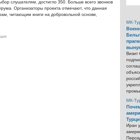
ыбор слушателям, достигло 350. Больше всего звонков
урума. Организаторы проекта отмечают, что данная
ерам, читающим книги на добровольной основе,
МК-Ту
Военн
Бельг
рция
прагм
выну
Визит
подпи
согла
объяс
росси
укреп
промы
МК-Ту
Почем
амери
Турци
Иран у
америк
Персид