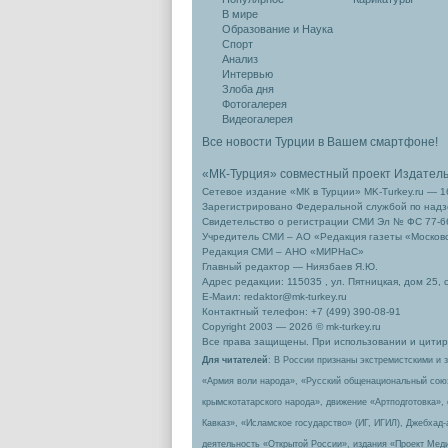
В мире
Образование и Наука
Спорт
Анализ
Интервью
Злоба дня
Фотогалерея
Видеогалерея
Все новости Турции в Вашем смартфоне!
«МК-Турция» совместный проект Издател
Сетевое издание «МК в Турции» MK-Turkey.ru — 1
Зарегистрировано Федеральной службой по надзо
Свидетельство о регистрации СМИ Эл № ФС 77-66
Учредитель СМИ – АО «Редакция газеты «Москов
Редакция СМИ – АНО «МИРНаС»
Главный редактор — Ниязбаев Я.Ю.
Адрес редакции: 115035 , ул. Пятницкая, дом 25, 
Е-Маил: redaktor@mk-turkey.ru
Контактный телефон: +7 (499) 390-08-91
Copyright 2003 — 2026 © mk-turkey.ru
Все права защищены. При использовании и цитиро
Для читателей
: В России признаны экстремистскими и 
«Армия воли народа», «Русский общенациональный сою
крымскотатарского народа», движение «Артподготовка»,
Кавказ», «Исламское государство» (ИГ, ИГИЛ), Джебхад
деятельность «Открытой России», издания «Проект Меди