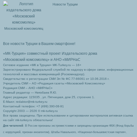
Новости Турции
Московский комсомолец
Все новости Турции в Вашем смартфоне!
«МК-Турция» совместный проект Издательского дома
«Московский комсомолец»
и АНО «МИРНаС
Сетевое издание «МК в Турции» MK-Turkey.ru — 16+
Зарегистрировано Федеральной службой по надзору в сфере связи, информационных
технологий и массовых коммуникаций (Роскомнадзор).
Свидетельство о регистрации СМИ Эл № ФС 77-66061 от 10.06.2016 г.
Учредитель СМИ – АО «Редакция газеты «Московский Комсомолец»
Редакция СМИ – АНО «МИРНаС»
Главный редактор — Ниязбаев Я.Ю.
Адрес редакции: 115035 , ул. Пятницкая, дом 25, строение 1.
Е-Маил: redaktor@mk-turkey.ru
Контактный телефон: +7 (499) 390-08-91
Copyright 2003 — 2026 © mk-turkey.ru
Все права защищены. При использовании и цитировании материалов активная ссылка
на сайт mk-turkey.ru обязательна!
Для читателей
: В России признаны экстремистскими и запрещены организации ФБК (Фонд борьбы
с коррупцией, признан иноагентом), Штабы Навального, «Национал-большевистская партия»,