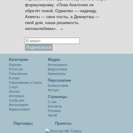
формулировку: «Пока Анатолия не
обретёт покой, Оджалан — надежду,
Ахметы — свои посты, а Демирташ —
свой дом, наша решимость
непоколебима». →
Категории
Медиа
Евразия
Фотогалерея
В России
Видеогалеря
Популярное
Карикатуры
В мире
Персоналии
Образование и Наука
Комментарии
Спорт
Авторы
Анализ
Интервью
Cтраницы
Злоба дня
О нас
Фотогалерея
Контакты
Видеогалерея
Реклама
Архив
Партнеры
Проекты