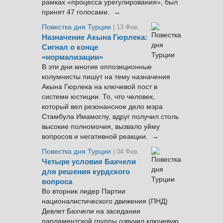
рамках «процесса урегулирования», был
принят 47 голосами. →
Повестка дня Турции
| 13 Фев.
Назначение Акына Гюрлека:
Сигнал о конце
«нормализации»
В эти дни многие оппозиционные
колумнисты пишут на тему назначения
Акына Гюрлека на ключевой пост в
системе юстиции. То, что человек,
который вел резонансное дело мэра
Стамбула Имамоглу, вдруг получил столь
высокие полномочия, вызвало уйму
вопросов и негативной реакции. →
Повестка дня Турции
| 04 Фев.
Четыре условия Бахчели
для решения курдского
вопроса
Во вторник лидер Партии
националистического движения (ПНД)
Девлет Бахчели на заседании
парламентской группы озвучил ключевую