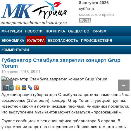
8 августа 2026
суббота
московское время
08:31
МК-Турция
МК-ТУРЦИЯ
НОВОСТИ
ПОЛИТИКА
ОБЩЕСТВО
ТУРИЗМ
ЭКОНОМИКА
КУЛЬТУРА
БЕЗОПАСНОСТЬ
ПРОИСШЕСТВИЯ
КОММЕНТАРИИ
Губернатор Стамбула запретил концерт Grup
Yorum
10 апреля 2015, 09:01
←
→
Администрация губернатора Стамбула запретила намеченный на
воскресенье (12 апреля), концерт Grup Yorum, турецкой группы,
известной своими политическими песнями. Чиновники посчитали,
что выступление музыкантов может оказаться «провокацией».
Группе сообщили о решении офиса губернатора 8 апреля. В
уведомлении запрет на выступление объяснялся тем, что «есть