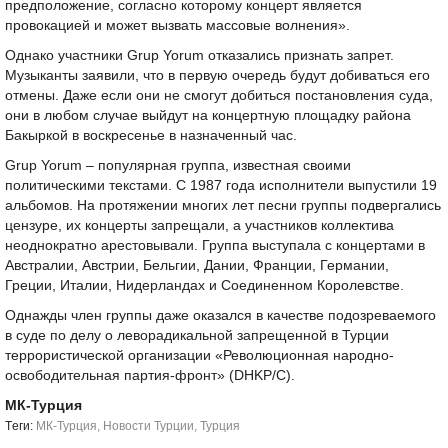
предположение, согласно которому концерт является
провокацией и может вызвать массовые волнения».
Однако участники Grup Yorum отказались признать запрет.
Музыканты заявили, что в первую очередь будут добиваться его
отмены. Даже если они не смогут добиться постановления суда,
они в любом случае выйдут на концертную площадку района
Бакыркой в воскресенье в назначенный час.
Grup Yorum – популярная группа, известная своими
политическими текстами. С 1987 года исполнители выпустили 19
альбомов. На протяжении многих лет песни группы подвергались
цензуре, их концерты запрещали, а участников коллектива
неоднократно арестовывали. Группа выступала с концертами в
Австралии, Австрии, Бельгии, Дании, Франции, Германии,
Греции, Италии, Нидерландах и Соединенном Королевстве.
Однажды член группы даже оказался в качестве подозреваемого
в суде по делу о леворадикальной запрещенной в Турции
террористической организации «Революционная народно-
освободительная партия-фронт» (DHKP/C).
МК-Турция
Tеги:
МК-Турция
,
Новости Турции
,
Турция