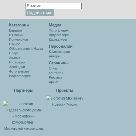
Категории
Медиа
Евразия
Фотогалерея
В России
Видеогалеря
Популярное
Карикатуры
В мире
Персоналии
Образование и Наука
Комментарии
Спорт
Авторы
Анализ
Интервью
Cтраницы
Злоба дня
О нас
Фотогалерея
Контакты
Видеогалерея
Реклама
Архив
Партнеры
Проекты
Новости Турции
Московский комсомолец