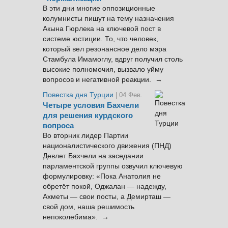
В эти дни многие оппозиционные
колумнисты пишут на тему назначения
Акына Гюрлека на ключевой пост в
системе юстиции. То, что человек,
который вел резонансное дело мэра
Стамбула Имамоглу, вдруг получил столь
высокие полномочия, вызвало уйму
вопросов и негативной реакции. →
Повестка дня Турции
| 04 Фев.
Четыре условия Бахчели
для решения курдского
вопроса
Во вторник лидер Партии
националистического движения (ПНД)
Девлет Бахчели на заседании
парламентской группы озвучил ключевую
формулировку: «Пока Анатолия не
обретёт покой, Оджалан — надежду,
Ахметы — свои посты, а Демирташ —
свой дом, наша решимость
непоколебима». →