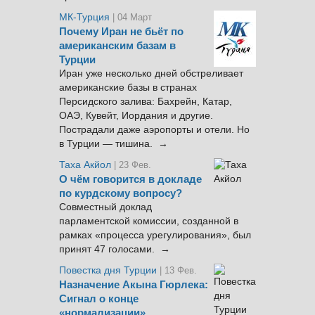
МК-Турция
| 04 Март
Почему Иран не бьёт по
американским базам в
Турции
Иран уже несколько дней обстреливает
американские базы в странах
Персидского залива: Бахрейн, Катар,
ОАЭ, Кувейт, Иордания и другие.
Пострадали даже аэропорты и отели. Но
в Турции — тишина. →
Таха Акйол
| 23 Фев.
О чём говорится в докладе
по курдскому вопросу?
Совместный доклад
парламентской комиссии, созданной в
рамках «процесса урегулирования», был
принят 47 голосами. →
Повестка дня Турции
| 13 Фев.
Назначение Акына Гюрлека:
Сигнал о конце
«нормализации»