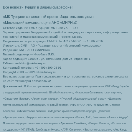
Все новости Турции в Вашем смартфоне!
«МК-Турция» совместный проект Издательского дома
«Московский комсомолец»
и АНО «МИРНаС
Сетевое издание «МК в Турции» MK-Turkey.ru — 16+
Зарегистрировано Федеральной службой по надзору в сфере связи, информационных
технологий и массовых коммуникаций (Роскомнадзор).
Свидетельство о регистрации СМИ Эл № ФС 77-66061 от 10.06.2016 г.
Учредитель СМИ – АО «Редакция газеты «Московский Комсомолец»
Редакция СМИ – АНО «МИРНаС»
Главный редактор — Ниязбаев Я.Ю.
Адрес редакции: 115035 , ул. Пятницкая, дом 25, строение 1.
Е-Маил: redaktor@mk-turkey.ru
Контактный телефон: +7 (499) 390-08-91
Copyright 2003 — 2026 © mk-turkey.ru
Все права защищены. При использовании и цитировании материалов активная ссылка
на сайт mk-turkey.ru обязательна!
Для читателей
: В России признаны экстремистскими и запрещены организации ФБК (Фонд борьбы
с коррупцией, признан иноагентом), Штабы Навального, «Национал-большевистская партия»,
«Свидетели Иеговы», «Армия воли народа», «Русский общенациональный союз», «Движение
против нелегальной иммиграции», «Правый сектор», УНА-УНСО, УПА, «Тризуб им. Степана
Бандеры», «Мизантропик дивижн», «Меджлис крымскотатарского народа», движение
«Артподготовка», общероссийская политическая партия «Воля», АУЕ, батальоны «Азов» и Айдар″.
Признаны террористическими и запрещены: «Движение Талибан», «Имарат Кавказ», «Исламское
государство» (ИГ, ИГИЛ), Джебхад-ан-Нусра, «АУМ Синрике», «Братья-мусульмане», «Аль-Каида