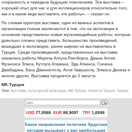
сохранность и передача будущим поколениям. Эта выставка –
хороший опыт для нас и для коллекционеров относительно того,
как и в каком виде выставлять эти работы», – сказал он.
По словам куратора выставки, один из важных аспектов в
организации показа заключается в том, что на экспозиции в
основном представлены новые мультимедийные работы, которые
довольно сложно представить. Большинство произведений,
вошедших в экспозицию, ранее широко не выставлялись в
Турции. Среди произведений, представленных на выставке,
оказались работы Мерича Алгуна Рингборга, Джана Алтая,
Фрэнсиса Элиса, Кутлуга Атамана, Эда Аткинса, Гокчена
Джабадана, Бану Дженнетоглу, Асли Чавушоглу, Элмаса Дениза и
многих других. Выставка продлится до 2 августа.
МК-Турция
Tеги:
Выставки
,
Культурный календарь
,
МК-Турция
,
Новости Турции
,
Турция
USD
77,9568
EUR
88,9097
TRY
1,6598
Какое направление политики Эрдогана
сегодня вызывает у вас наибольшие