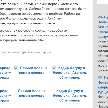
нажа по имени Харун. Съёмки первой части с его
ом аэропорту им. Сабихи Гёкчен, после того как были
езопасности по обеспечению полётов. Работа на
МК-Ту
го Фалая находилась ещё и Аху Ягту,
Военн
ан, продлилась примерно 6 часов.
Бельг
ого сюрпризов сезона сериал «Вдребезги»
прагм
 серию нового сезона поклонники сериала смогут
выну
а турецком телеканале Star.
Визит
подпи
согла
цкие сериалы
,
Турецкое кино
,
Турция
объяс
росси
укреп
промы
МК-Ту
Почем
амери
ериал
Ясемин Аллен о
Кадир Догулу и
Турци
рокат»
новом проекте
Несильхан Атагюль
Иран у
корды
обручились
америк
Персид