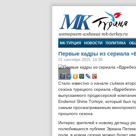
МК-Турция
МК-ТУРЦИЯ
НОВОСТИ
ПОЛИТИКА
ОБ
Первые кадры из сериала «
01 сентября 2015, 14:38
←
Стало известно о начале съёмок втор
сезона турецкого сериала «Вдребезги
выпускаемого продюсерской компани
Endemol Shine Türkiye, который был п
самым просматриваемым кинопроект
прошлого сезона.
Интерес зрителей к новому детищу ре
полюбившихся публике Эркана Петекк
роли, в новом сезоне можно будет ув