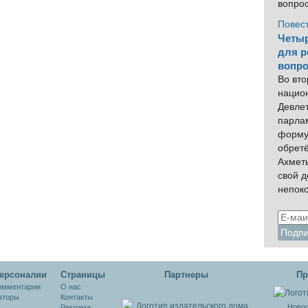
вопро
Повес
Четыр
для р
вопро
Во вто
нацио
Девлет
парла
форму
обрет
Ахмет
свой 
непок
ерсоналии
Cтраницы
Партнеры
Пр
омментарии
О нас
вторы
Контакты
Новос
Реклама