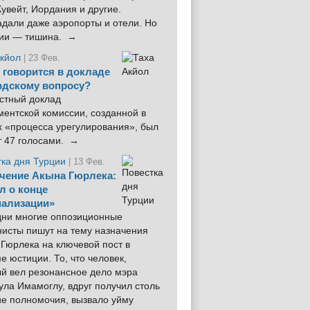
увейт, Иордания и другие.
дали даже аэропорты и отели. Но
ции — тишина. →
Акйол
| 23 Фев.
 говорится в докладе
рдскому вопросу?
стный доклад
ентской комиссии, созданной в
х «процесса урегулирования», был
т 47 голосами. →
тка дня Турции
| 13 Фев.
чение Акына Гюрлека:
л о конце
ализации»
 дни многие оппозиционные
нисты пишут на тему назначения
Гюрлека на ключевой пост в
е юстиции. То, что человек,
ый вел резонансное дело мэра
ла Имамоглу, вдруг получил столь
ие полномочия, вызвало уйму