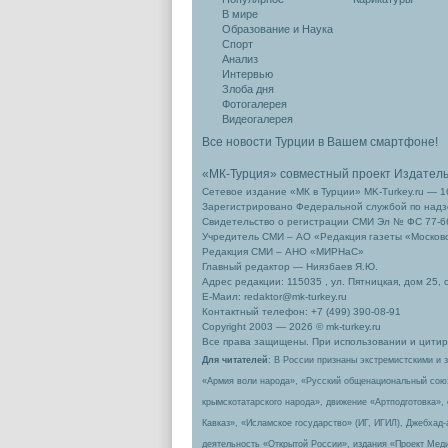
В мире
Образование и Наука
Спорт
Анализ
Интервью
Злоба дня
Фотогалерея
Видеогалерея
Все новости Турции в Вашем смартфоне!
«МК-Турция» совместный проект Издател
Сетевое издание «МК в Турции» MK-Turkey.ru — 1
Зарегистрировано Федеральной службой по надзо
Свидетельство о регистрации СМИ Эл № ФС 77-66
Учредитель СМИ – АО «Редакция газеты «Москов
Редакция СМИ – АНО «МИРНаС»
Главный редактор — Ниязбаев Я.Ю.
Адрес редакции: 115035 , ул. Пятницкая, дом 25, 
Е-Маил: redaktor@mk-turkey.ru
Контактный телефон: +7 (499) 390-08-91
Copyright 2003 — 2026 © mk-turkey.ru
Все права защищены. При использовании и цитиро
Для читателей
: В России признаны экстремистскими и 
«Армия воли народа», «Русский общенациональный сою
крымскотатарского народа», движение «Артподготовка»,
Кавказ», «Исламское государство» (ИГ, ИГИЛ), Джебхад
деятельность «Открытой России», издания «Проект Меди