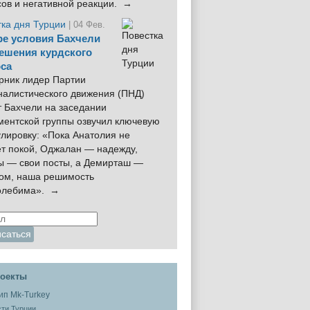
сов и негативной реакции. →
тка дня Турции
| 04 Фев.
е условия Бахчели
ешения курдского
са
рник лидер Партии
налистического движения (ПНД)
 Бахчели на заседании
ментской группы озвучил ключевую
лировку: «Пока Анатолия не
ёт покой, Оджалан — надежду,
ы — свои посты, а Демирташ —
дом, наша решимость
олебима». →
оекты
ти Турции