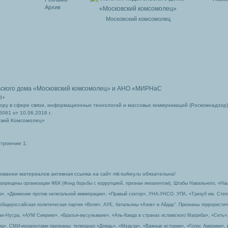
Архив
Московский комсомолец
ьского дома
«Московский комсомолец»
и АНО «МИРНаС
6+
ру в сфере связи, информационных технологий и массовых коммуникаций (Роскомнадзор)
061 от 10.06.2016 г.
ский Комсомолец»
строение 1.
вании материалов активная ссылка на сайт mk-turkey.ru обязательна!
запрещены организации ФБК (Фонд борьбы с коррупцией, признан иноагентом), Штабы Навального, «На
з», «Движение против нелегальной иммиграции», «Правый сектор», УНА-УНСО, УПА, «Тризуб им. Сте
 общероссийская политическая партия «Воля», АУЕ, батальоны «Азов» и Айдар″. Признаны террорист
-ан-Нусра, «АУМ Синрике», «Братья-мусульмане», «Аль-Каида в странах исламского Магриба», «Сеть»
а». СМИ-иноагентами признаны: телеканал «Дождь», «Медуза», «Важные истории», «Голос Америки», 