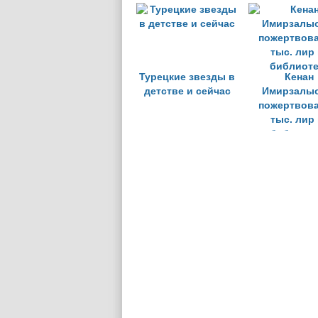
Турецкие звезды в
Кенан
детстве и сейчас
Имирзалыо
пожертвова
тыс. лир 
библиоте