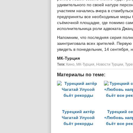
удивительного по своей натуре персо
участием начались вчера в стамбульск
предприняты все необходимые меры б
съёмочной площадке, где помимо само
исполнительница роли адвоката Джанд
Напомним, что последняя серия полн
заинтриговала всех зрителей. Первую
увидеть в понедельник, 14 сентября, н
МК-Турция
Tеги:
Кино
,
МК-Турция
,
Новости Турции
,
Туре
Материалы по теме:
Турецкий актёр
Турецкий с
Чагатай Улусой
«Любовь нап
бьёт рекорды
бьёт все ре