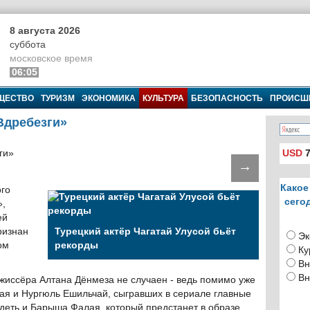
8 августа 2026
суббота
московское время
06:05
ЩЕСТВО
ТУРИЗМ
ЭКОНОМИКА
КУЛЬТУРА
БЕЗОПАСНОСТЬ
ПРОИСШ
Вдребезги»
USD
7
→
Какое
ого
сего
»,
ей
ризнан
Турецкий актёр Чагатай Улусой бьёт
Эк
ом
рекорды
Ку
Вн
Вн
жиссёра Алтана Дёнмеза не случаен - ведь помимо уже
ая и Нургюль Ешильчай, сыгравших в сериале главные
идеть и Барыша Фалая, который предстанет в образе