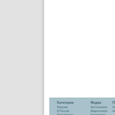
Категории
Медиа
П
Евразия
Фотогалерея
К
В России
Видеогалеря
А
Популярное
Карикатуры