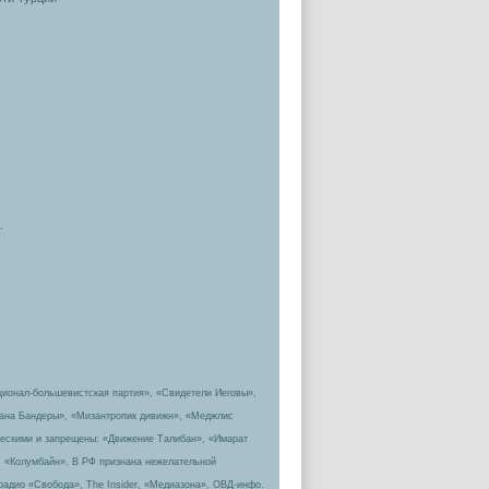
.
ционал-большевистская партия», «Свидетели Иеговы»,
пана Бандеры», «Мизантропик дивижн», «Меджлис
ическими и запрещены: «Движение Талибан», «Имарат
, «Колумбайн». В РФ признана нежелательной
радио «Свобода», The Insider, «Медиазона», ОВД-инфо.