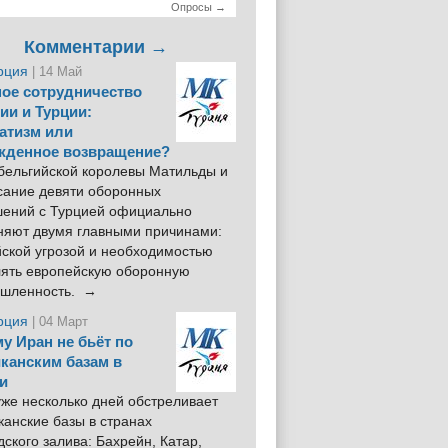
Опросы →
Комментарии →
рция
| 14 Май
ое сотрудничество
ии и Турции:
атизм или
жденное возвращение?
 бельгийской королевы Матильды и
сание девяти оборонных
шений с Турцией официально
няют двумя главными причинами:
йской угрозой и необходимостью
лять европейскую оборонную
шленность. →
рция
| 04 Март
у Иран не бьёт по
канским базам в
и
же несколько дней обстреливает
анские базы в странах
ского залива: Бахрейн, Катар,