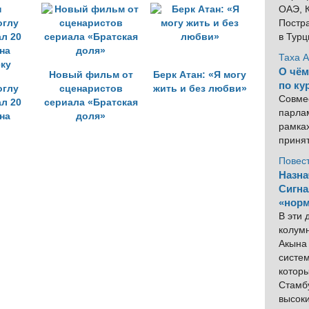
ОАЭ, К
Постра
в Тур
Таха 
О чём
Новый фильм от
Берк Атан: «Я могу
по ку
глу
сценаристов
жить и без любви»
Совме
л 20
сериала «Братская
парлам
на
доля»
рамка
ку
приня
Повес
Назна
Сигна
«норм
В эти
колум
Акына 
систем
котор
Стамбу
высок